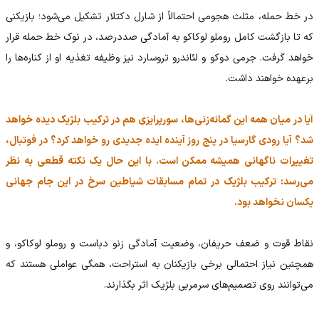
در خط حمله، مثلث هجومی احتمالاً از شارل دکتلار تشکیل می‌شود؛ بازیکنی
که تا بازگشت کامل روملو لوکاکو به آمادگی صددرصد، در نوک خط حمله قرار
خواهد گرفت. جرمی دوکو و لئاندرو تروسارد نیز وظیفه تغذیه او از کناره‌ها را
برعهده خواهند داشت.
آیا در میان همه این گمانه‌زنی‌ها، سورپرایزی هم در ترکیب بلژیک دیده خواهد
شد؟ آیا رودی گارسیا در پنج روز آینده ایده جدیدی رو خواهد کرد؟ در فوتبال،
تغییرات ناگهانی همیشه ممکن است. با این حال یک نکته قطعی به نظر
می‌رسد: ترکیب بلژیک در تمام مسابقات شیاطین سرخ در این جام جهانی
یکسان نخواهد بود.
نقاط قوت و ضعف حریفان، وضعیت آمادگی زنو دباست و روملو لوکاکو، و
همچنین نیاز احتمالی برخی بازیکنان به استراحت، همگی عواملی هستند که
می‌توانند روی تصمیم‌های سرمربی بلژیک اثر بگذارند.