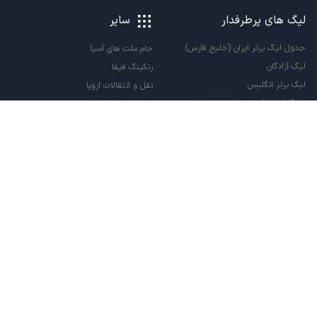
لیگ های پرطرفدار
سایر
جدول لیگ برتر ایران (خلیج فارس)
جام ملت های آسیا
لیگ آزادگان
رنکینگ فیفا
لیگ برتر انگلیس
نقل و انتقالات اروپا
لالیگا اسپانیا
نقل و انتقالات ایران
سری آ ایتالیا
پاری سن ژرمن
لیگ قهرمانان اروپا
لیگ نخبگان آسیا
لیگ قهرمانان آسیا دو
لیگ برتر فوتسال
تمام حقوق مادی و معنوی این سایت متعلق به ورزش سه می باشد. شما می توانید از
سایت ورزش سه در صورت پذیرش موافقت نامه کاربری استفاده نمایید.