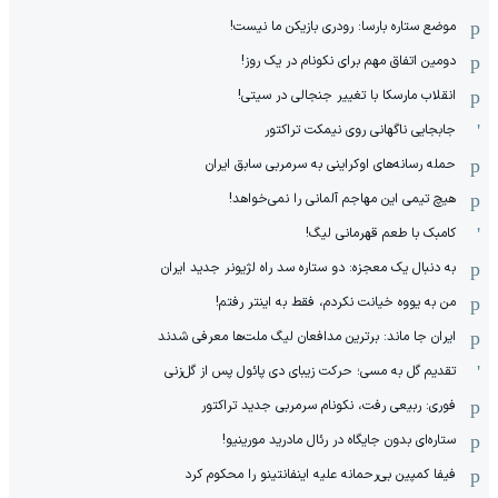
موضع ستاره بارسا: رودری بازیکن ما نیست!
دومین اتفاق مهم برای نکونام در یک روز!
انقلاب مارسکا با تغییر جنجالی در سیتی!
جابجایی ناگهانی روی نیمکت تراکتور
حمله رسانه‌های اوکراینی به سرمربی سابق ایران
هیچ‌ تیمی این مهاجم آلمانی را نمی‌خواهد!
کامبک با طعم قهرمانی لیگ!
به دنبال یک معجزه: دو ستاره سد راه لژیونر جدید ایران
من به یووه خیانت نکردم، فقط به اینتر رفتم!
ایران جا ماند: برترین مدافعان لیگ ملت‌ها معرفی شدند
تقدیم گل به مسی؛ حرکت زیبای دی پائول پس از گل‌زنی
فوری: ربیعی رفت، نکونام سرمربی جدید تراکتور
ستاره‌ای بدون جایگاه در رئال مادرید مورینیو!
فیفا کمپین بی‌رحمانه علیه اینفانتینو را محکوم کرد