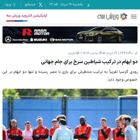
یکشنبه ۱۸ مرداد
-
13:05
جستجو
ورود
اپلیکیشن اندروید ورزش سه
کد:
2367040
21 خرداد 1405 ساعت 18:18
5K
بازدید
دو ابهام در ترکیب شیاطین سرخ برای جام جهانی
رودی گارسیا تقریباً به ترکیب مدنظرش برای بازی با مصر رسیده و تنها دو ابهام در این
خصوص وجود دارد.