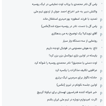
پاس گل نادر محمدی با پرتاب اوت نمایشی در لیگ روسیه
واکنش دبیر به خبر اخراج احمد جوان از اردوی تیم ملی
تمدید با فرزند اسطوره: پورحیدری استقلال ماند
پاس گل با دست، نادر در روسیه سوژه شد!(عکس)
آقای نویدکیا! یک توضیح به من بدهکاری
رونمایی از سه دستگاه وار سیار
تاج: به هوش مصنوعی در فوتبال توجه داریم
یایسله در اولین بازی نیوکسل بزن بزن کرد!
اوت دستی یا منجنیق؟ نادر محمدی روسیه را شوکه کرد
عراقچی تکلیف مذاکرات را یکسره کرد
حادثه ناگوار برای سرمربی لیگ برتری
اولین جلسه نکونام در تبریز (عکس)
خبر شوکه کننده فدراسیون لهستان برای نیکولا گربیچ
اکرت: امیدوارم دوباره در تیم ملی ایران باشم