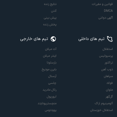
قوانین و مقررات
نتایج زنده
DMCA
آنتن
آگهی دولتی
پیش بینی
پخش زنده
تیم های داخلی
تیم های خارجی
استقلال
آث میلان
پرسپولیس
اینتر میلان
تراکتور
بارسلونا
ذوب آهن
بایرن مونیخ
سپاهان
آرسنال
فولاد
چلسی
ملوان
رئال مادرید
گل‌گهر
لیورپول
آلومینیوم اراک
منچستریونایتد
استقلال خوزستان
یوونتوس