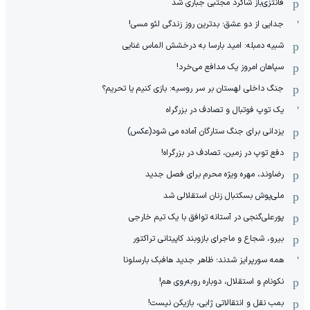
فانتزی‌باز شاگرد مجتبی جباری شد
جدایی از دو عشق؛ بدترین روز زندگی لئو مسی!
شبیه دمبله: امید بارسا به درخشش الماس غنایی
سپاهان امروز یک مدافع می‌خرد!
جنگ داخلی لهستان بر سر روسیه: بازی کنیم یا تحریم؟
یک توپ فوتبال و تصادف در بزرگراه
یزدانی برای جنگ ستارگان آماده می شود(عکس)
دفع توپ در زمین، تصادف در بزرگراه!
رضاوند، مهره ویژه محرم برای فصل جدید
ملی‌پوش بسکتبال زنان استقلالی شد
پورعلی‌گنجی در آستانه توافق با یک تیم خارجی
بیرو، شجاع و ماجرای بازوبند کاپیتانی تراکتور
همه سورپرایز شدند؛ ظاهر جدید هافبک بارسلونا
نکونام و استقلال، دوباره روبه‌روی هم!
بمب نقل و انتقالاتی ژابی، بازیکن نیست!