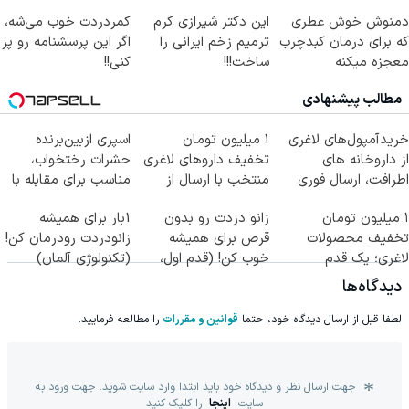
کلیک جهت خرید
دمنوش خوش عطری
این دکتر شیرازی کرم
کمردردت خوب می‌شه،
که برای درمان کبدچرب
ترمیم زخم ایرانی را
اگر این پرسشنامه رو پر
معجزه میکنه
ساخت!!!
کنی!!
مطالب پیشنهادی
خریدآمپول‌های لاغری
۱ میلیون تومان
اسپری ازبین‌برنده
از داروخانه های
تخفیف داروهای لاغری
حشرات رختخواب،
اطرافت، ارسال فوری
منتخب با ارسال از
مناسب برای مقابله با
همراه با پک یخ!
داروخانه نزدیکت
انواع ساس
۱ میلیون تومان
زانو دردت رو بدون
1بار برای همیشه
تخفیف محصولات
قرص برای همیشه
زانودردت رودرمان کن!
لاغری؛ یک قدم
خوب کن! (قدم اول،
(تکنولوژی آلمان)
نزدیک‌تر به شروع
پرسش‌نامه)
◂پرسشنامه▸
دیدگاه‌ها
کاهش وزن
لطفا قبل از ارسال دیدگاه خود، حتما
قوانین و مقررات
را مطالعه فرمایید.
جهت ارسال نظر و دیدگاه خود باید ابتدا وارد سایت شوید. جهت ورود به
سایت
اینجا
را کلیک کنید