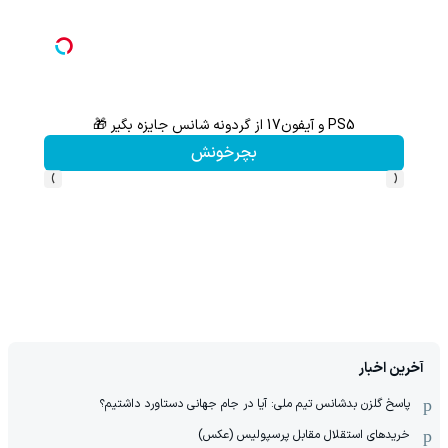
PS5 و آیفون17 از گردونه شانس جایزه بگیر 🎁
گردونه شانس بدون 
بچرخونش
›
‹
آخرین اخبار
پاسخ گلزن بدشانس تیم ملی: آیا در جام جهانی دستاورد داشتیم؟
خریدهای استقلال مقابل پرسپولیس (عکس)