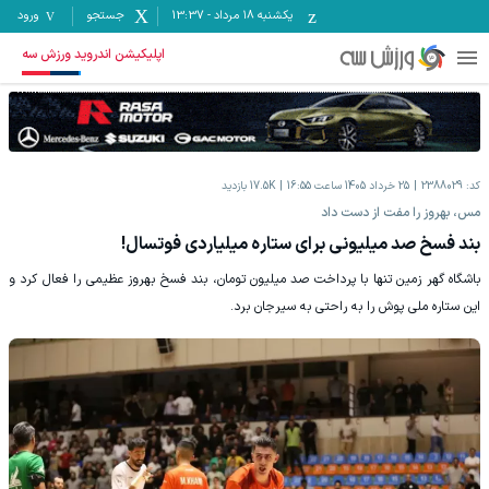
یکشنبه ۱۸ مرداد
-
13:37
جستجو
ورود
اپلیکیشن اندروید ورزش سه
کد:
2388029
25 خرداد 1405 ساعت 16:55
17.5K
بازدید
مس، بهروز را مفت از دست داد
بند فسخ صد میلیونی برای ستاره میلیاردی فوتسال!
باشگاه گهر زمین تنها با پرداخت صد میلیون تومان، بند فسخ بهروز عظیمی را فعال کرد و
این ستاره ملی پوش را به راحتی به سیرجان برد.