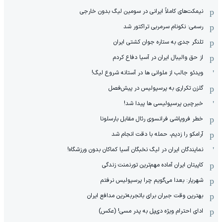
نیمکت‌های کاملاً ایرانی در سومین لیگ بدون خارجی
رسمی: نکونام سرمربی تراکتور شد
تلنگر جدی به ستاره جوان کشتی ایران
از حق والیبال ایران در آسیا دفاع کردم
ویدئو جالب از ملوانی ها در آستانه شروع لیگ!
گلزن تکراری به پرسپولیس در پیش‌فصل
خبرچین پرسپولیسی ها پیدا شد!
خطر فروپاشی فرانسوی رئال مقابل بارسلونا
آرامکو را زدیم، حمله با دقت انجام شد
نمایندگان ایران در لیگ نخبگان آسیا کماکان بدون ورزشگاه!
کاپیتان ایران آماده مهم‌ترین تورنمنت زندگی
شهریار: بعدا می‌گویم چرا پرسپولیس نرفتم
بهترین وقت جبران برای باتجربه‌ترین مدافع ایران
ادای احترام ویژه دی‌پل به پدر مسی! (عکس)