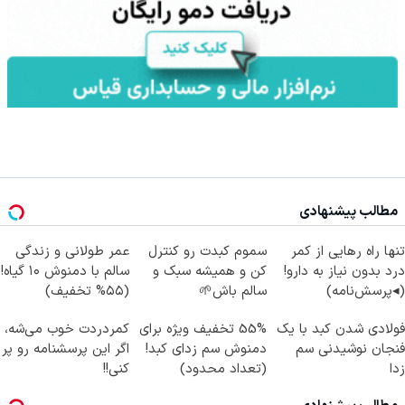
مطالب پیشنهادی
تنها راه رهایی از کمر
سموم کبدت رو کنترل
عمر طولانی و زندگی
درد بدون نیاز به دارو!
کن و همیشه سبک و
سالم با دمنوش ۱۰ گیاه!
(◂پرسش‌نامه)
سالم باش🌱
(۵۵% تخفیف)
فولادی شدن کبد با یک
55% تخفیف ویژه برای
کمردردت خوب می‌شه،
فنجان نوشیدنی سم
دمنوش سم زدای کبد!
اگر این پرسشنامه رو پر
زدا
(تعداد محدود)
کنی!!