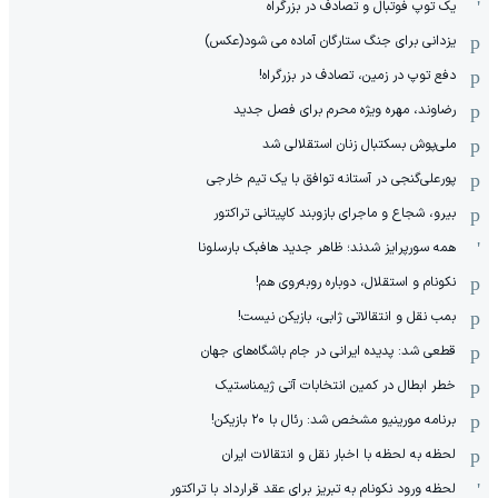
یک توپ فوتبال و تصادف در بزرگراه
یزدانی برای جنگ ستارگان آماده می شود(عکس)
دفع توپ در زمین، تصادف در بزرگراه!
رضاوند، مهره ویژه محرم برای فصل جدید
ملی‌پوش بسکتبال زنان استقلالی شد
پورعلی‌گنجی در آستانه توافق با یک تیم خارجی
بیرو، شجاع و ماجرای بازوبند کاپیتانی تراکتور
همه سورپرایز شدند؛ ظاهر جدید هافبک بارسلونا
نکونام و استقلال، دوباره روبه‌روی هم!
بمب نقل و انتقالاتی ژابی، بازیکن نیست!
قطعی شد: پدیده ایرانی در جام باشگاه‌های جهان
خطر ابطال در کمین انتخابات آتی ژیمناستیک
برنامه مورینیو مشخص شد: رئال با ۲۰ بازیکن!
لحظه به لحظه با اخبار نقل و انتقالات ایران
لحظه ورود نکونام به تبریز برای عقد قرارداد با تراکتور