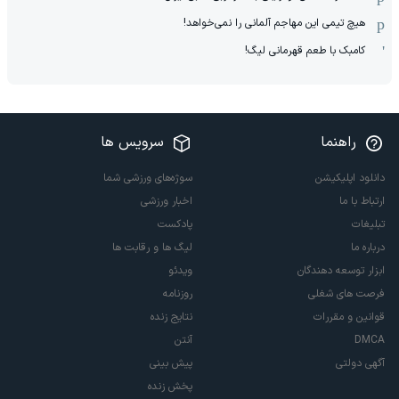
هیچ‌ تیمی این مهاجم آلمانی را نمی‌خواهد!
کامبک با طعم قهرمانی لیگ!
راهنما
سرویس ها
دانلود اپلیکیشن
سوژه‌های ورزشی شما
ارتباط با ما
اخبار ورزشی
تبلیغات
پادکست
درباره ما
لیگ ها و رقابت ها
ابزار توسعه دهندگان
ویدئو
فرصت های شغلی
روزنامه
قوانین و مقررات
نتایج زنده
DMCA
آنتن
آگهی دولتی
پیش بینی
پخش زنده