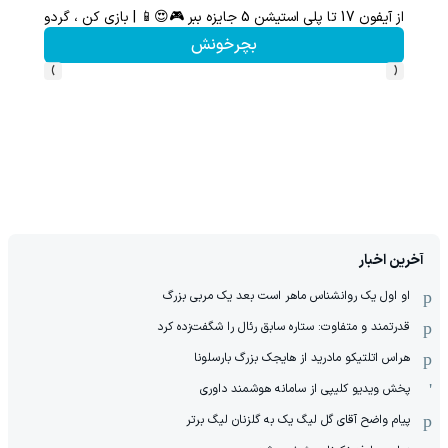
از آیفون 17 تا پلی استیشن 5 جایزه ببر 🎮😍📱 | بازی کن ، گردونه بچرخون
گردونه شانس بدون 
بچرخونش
›
‹
آخرین اخبار
او اول یک روانشناس ماهر است بعد یک مربی بزرگ
قدرتمند و متفاوت: ستاره سابق رئال را شگفت‌زده کرد
هراس اتلتیکو مادرید از هایجک بزرگ بارسلونا
پخش ویدیو کلیپی از سامانه هوشمند داوری
پیام واضح آقای گل لیگ یک به گلزنان لیگ برتر