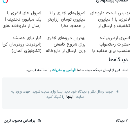
مطالب پیشنهادی
بهترین قیمت داروهای
آمپول‌های لاغری را ۱
آمپول های لاغری با
لاغری، با ۱ میلیون
میلیون تومان ارزان‌تر
یک میلیون تخفیف |
تخفیف و ارسال از
از همه‌جا بخر!
ارسال از داروخانه های
داروخانه‌
معتبر
اسپری ازبین‌برنده
بهترین داروهای لاغری
1بار برای همیشه
حشرات رختخواب،
برای شروع کاهش
زانودردت رودرمان کن!
مناسب برای مقابله با
وزن، ارسال از داروخانه
(تکنولوژی آلمان)
انواع ساس
های نزدیکت!
◂پرسشنامه▸
دیدگاه‌ها
لطفا قبل از ارسال دیدگاه خود، حتما
قوانین و مقررات
را مطالعه فرمایید.
جهت ارسال نظر و دیدگاه خود باید ابتدا وارد سایت شوید. جهت ورود به
سایت
اینجا
را کلیک کنید
7
دیدگاه
بر اساس محبوب ترین