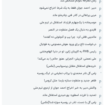
زمان معارفه نکونام مشخص شد
دبیر: احمد جوان فقط به یک شرط اخراج نمی‌شود
مربی پرتغالی در کادر فنی چادرملو ماند
موسیمانه با یک‌چهارم قرارداد استقلال در تیم ملی
قایدی به دنبال یک فصل متفاوت در النصر
مالدینی فاش کرد: چرا پپ و آنچلوتی نه گفتند!
درخواست تاج برای ورود هوش مصنوعی به فوتبال
رئیس FIVB به کاپیتان ژاپن: تو در دنیا الهام‌بخشی
علی نعمتی: اتریش- الجزایر، هنوز حالم را بد می‌کند!
خریدهای استقلال مقابل پرسپولیس (عکس)
پاس گل نادر محمدی با پرتاب نمایشی در لیگ روسیه
ظاهر جدید و متفاوت ستاره بارسا: مثل کروس!
واکنش دبیر به خبر اخراج احمد جوان از اردوی تیم ملی
تمدید با فرزند اسطوره: پورحیدری استقلال ماند
پاس گل با دست، نادر در روسیه سوژه شد!(عکس)