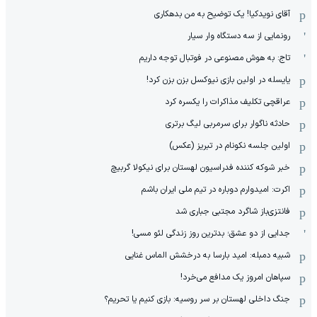
آقای نویدکیا! یک توضیح به من بدهکاری
رونمایی از سه دستگاه وار سیار
تاج: به هوش مصنوعی در فوتبال توجه داریم
یایسله در اولین بازی نیوکسل بزن بزن کرد!
عراقچی تکلیف مذاکرات را یکسره کرد
حادثه ناگوار برای سرمربی لیگ برتری
اولین جلسه نکونام در تبریز (عکس)
خبر شوکه کننده فدراسیون لهستان برای نیکولا گربیچ
اکرت: امیدوارم دوباره در تیم ملی ایران باشم
فانتزی‌باز شاگرد مجتبی جباری شد
جدایی از دو عشق؛ بدترین روز زندگی لئو مسی!
شبیه دمبله: امید بارسا به درخشش الماس غنایی
سپاهان امروز یک مدافع می‌خرد!
جنگ داخلی لهستان بر سر روسیه: بازی کنیم یا تحریم؟