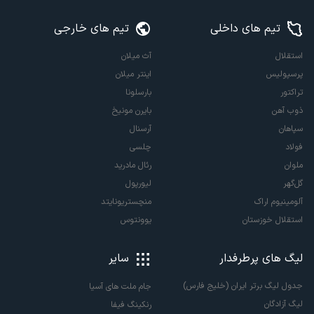
تیم های داخلی
تیم های خارجی
استقلال
آث میلان
پرسپولیس
اینتر میلان
تراکتور
بارسلونا
ذوب آهن
بایرن مونیخ
سپاهان
آرسنال
فولاد
چلسی
ملوان
رئال مادرید
گل‌گهر
لیورپول
آلومینیوم اراک
منچستریونایتد
استقلال خوزستان
یوونتوس
لیگ های پرطرفدار
سایر
جدول لیگ برتر ایران (خلیج فارس)
جام ملت های آسیا
لیگ آزادگان
رنکینگ فیفا