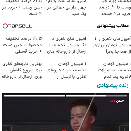
تخفیف ویژه جین
مس، نقره، نفت و گاز؛
تا 60 درصد تخفیف
وست تا 60 درصد +
چهار دارایی جهانی در
جین وست + خرید در
خرید در4 قسطه
یک سبد
4 قسط
مطالب پیشنهادی
آمپول‌های لاغری را ۱
آمپول های لاغری با
تا 60 درصد تخفیف
میلیون تومان ارزان‌تر
یک میلیون تخفیف |
محصولات جین وست
از همه‌جا بخر!
ارسال از داروخانه های
+ خرید قسطی
معتبر
۱ میلیون تومان
1 میلیون تومان
بهترین داروهای لاغری
تخفیف محصولات
تخفیف خرید داروهای
برای شروع کاهش
لاغری؛ یک قدم
لاغری با ارسال از
وزن، ارسال از داروخانه
نزدیک‌تر به شروع
داروخانه و پک یخ!
های نزدیکت!
زنده پیشنهادی
کاهش وزن