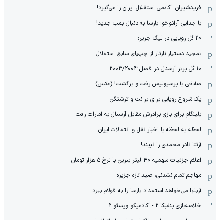
فریادشیران: آکادمی استقلال ایران را می‌گیرد!
با جدایی آرائوخو: بارسا به دنبال بمب جدید!
20 گل رویایی در لیگ جزیره
تمجید دستیار تارتار از چپ‌پای سابق استقلال
10 گل برتر آرسنال در فصل 2003/2004
صادقی با پرسپولیس رفت و برگشت! (عکس)
یک شروع رویایی برای برانت و ترشتگن
بلینگام برای بازی برادرش مقابل آرسنال به امارات رفت
لحظه به لحظه با اخبار نقل و انتقالات ایران
آرتتا نادر محمدی را نبیند!
اعلام جزئیات سهمیه ۴۰ لیتر بنزین با نرخ ۵ هزار تومان
مهاجم تمام نشدنی، صید تازه جزیره
آربلوا می‌خواهد استعداد بارسا را به فولام ببرد
خلاصه‌بازی بنفیکا 2 - آکادمیکو ویسئو 2