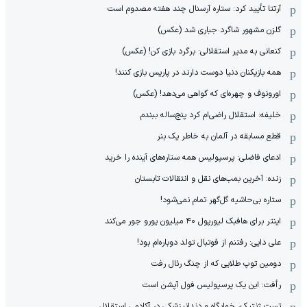
آرتتا تأیید کرد: ستاره آرسنال چند هفته مصدوم است
گلزن مشهور شاگرد جباری شد (عکس)
کنعانی به مدیر استقلالی: برگرد بازی کن! (عکس)
همه بازیکنان دنیا دوست دارند در پاریس بازی کنند!
اورونوف و چهره‌ای که گواهی می‌دهد! (عکس)
خلیفه: استقلال راضی‌ام کرد پنج‌ساله ببندم
قطع مسابقه در آلمان به خاطر یک بنر
ادعای فاضلی: پرسپولیس همه ستاره‌های آینده را خرید
زنده: آخرین بمب‌های نقل و انتقالات تابستان
ستاره بی‌حاشیه گل‌گهر تمام نمی‌شود!
اینتر برای هافبک لیورپول ۴۰ میلیون یورو جور می‌کند
علی دایی: رفتنم از فوتبال تولد دوباره‌ام بود!
دومین توپ طلایی که از چنگ رئال رفت
رأفت: این یک پرسپولیس فول آپشن است
تست ژنتیک، خوابگاه و دندانپزشکی در آکادمی استقلال