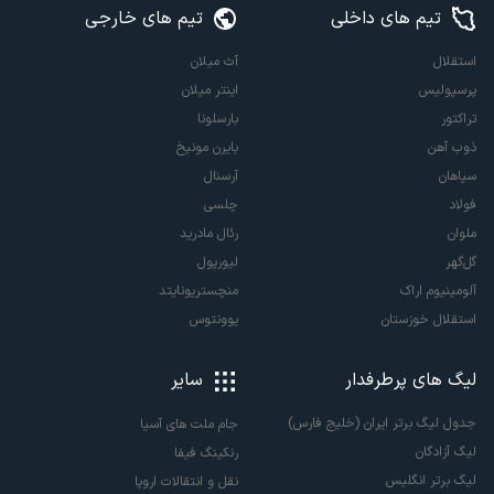
تیم های داخلی
تیم های خارجی
استقلال
آث میلان
پرسپولیس
اینتر میلان
تراکتور
بارسلونا
ذوب آهن
بایرن مونیخ
سپاهان
آرسنال
فولاد
چلسی
ملوان
رئال مادرید
گل‌گهر
لیورپول
آلومینیوم اراک
منچستریونایتد
استقلال خوزستان
یوونتوس
لیگ های پرطرفدار
سایر
جدول لیگ برتر ایران (خلیج فارس)
جام ملت های آسیا
لیگ آزادگان
رنکینگ فیفا
لیگ برتر انگلیس
نقل و انتقالات اروپا