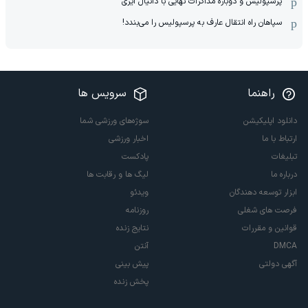
پرسپولیس و دوباره مذاکرات نهایی با دانیال ایری
سپاهان راه انتقال عارف به پرسپولیس را می‌بندد!
راهنما
سرویس ها
دانلود اپلیکیشن
سوژه‌های ورزشی شما
ارتباط با ما
اخبار ورزشی
تبلیغات
پادکست
درباره ما
لیگ ها و رقابت ها
ابزار توسعه دهندگان
ویدئو
فرصت های شغلی
روزنامه
قوانین و مقررات
نتایج زنده
DMCA
آنتن
آگهی دولتی
پیش بینی
پخش زنده