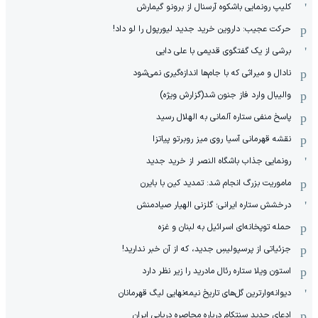
کلیپ رونمایی باشکوه آرسنال از برونو گیمارش
حرکت عجیب: داروین خرید جدید لیورپول را لو داد!
برشی از یک گفتگوی قدیمی با علی دایی
نادال و میراثی که با جام‌ها اندازه‌گیری نمی‌شود
والیبال وارد فاز جنون شد(گزارش ویژه)
پاسخ منفی ستاره آلمانی به الهلال رسید
نقشه قهرمانی آسیا روی میز روبرتو پیاتزا
رونمایی جذاب باشگاه النصر از خرید جدید
ماموریت بزرگ انجام شد: تمدید کین با بایرن
درخشش ستاره ایرانی؛ گلزنی الهیار صیادمنش
حمله توپخانه‌ای اسرائیل به لبنان و غزه
جزئیاتی از پرسپولیسِ جدید، که از آن ‌خبر ندارید!
استون ویلا ستاره رئال مادرید را زیر نظر دارد
دیوانه‌وارترین گل‌های تاریخ نیمه‌نهایی لیگ قهرمانان
ادعای جدید سنتکام درباره محاصره دریایی ایران