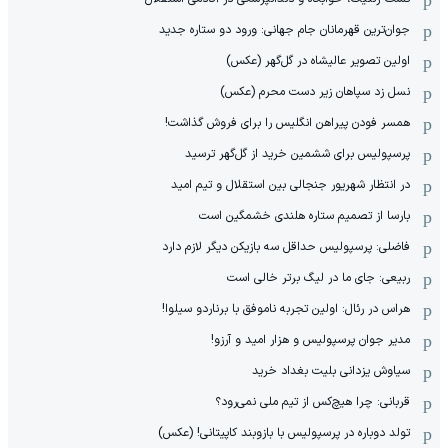
جوان‌ترین قهرمانان جام جهانی: ورود دو ستاره جدید
اولین تصویر عالیشاه در گل‌گهر (عکس)
نسل زد سپاهان زیر دست محرم (عکس)
همسر فودن پیراهن انگلیس را برای فروش گذاشت!
پرسپولیس برای ششمین خرید از گل‌گهر ترسید
در انتظار شهریور جنجالی بین استقلال و تیم امید
بارسا از تصمیم ستاره هلندی خشمگین است
فاضلی: پرسپولیس حداقل سه بازیکن دیگر لازم دارد
ربیعی: جای ما در لیگ برتر خالی است
هراس در رئال: اولین تجربه ناموفق با برناردو سیلوا!
مدیر جوان پرسپولیس و هزار امید و آرزو!
سیاوش یزدانی بلیت بغداد خرید
قربانی: چرا هیچ‌کس از تیم ملی نمی‌رود؟
تولد دوباره در پرسپولیس با بازوبند کاپیتانی! (عکس)