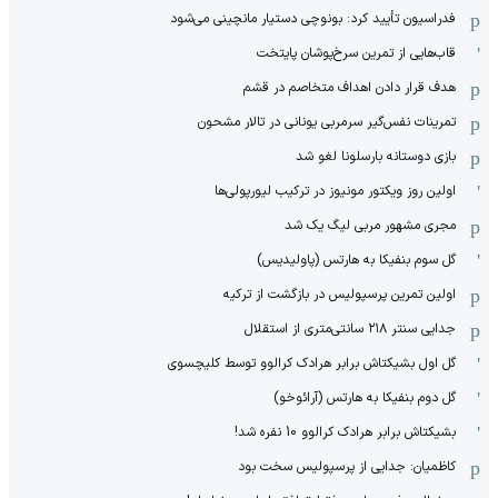
فدراسیون تأیید کرد: بونوچی دستیار مانچینی می‌شود
قاب‌هایی از تمرین سرخ‌پوشان پایتخت
هدف قرار دادن اهداف متخاصم در قشم
‏تمرینات نفس‌گیر سرمربی یونانی در تالار مشحون
بازی دوستانه بارسلونا لغو شد
اولین روز ویکتور مونیوز در ترکیب لیورپولی‌ها
مجری مشهور مربی لیگ یک شد
گل سوم بنفیکا به هارتس (پاولیدیس)
اولین تمرین پرسپولیس در بازگشت از ترکیه
جدایی سنتر ۲۱۸ سانتی‌متری از استقلال
گل اول بشیکتاش برابر هرادک کرالوو توسط کلیچسوی
گل دوم بنفیکا به هارتس (آرائوخو)
بشیکتاش برابر هرادک کرالوو 10 نفره شد!
کاظمیان: جدایی از پرسپولیس سخت بود