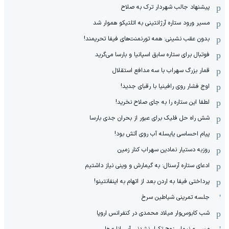
پیشنهاد جالب شهردار ترک به صلاح
مسیر ورود ستاره آرژانتینی به اتلتیکو هموار شد
بدون عقب نشینی: همه تورنمنت‌های فیفا تحریمند!
فوتبال برای ستاره سابق اسپانیا و بارسا می‌گرید
قمار بزرگ سهراب با سه مدافع استقلال
اوج فشار روی رافینیا با رقبای جدید!
لطفا این ستاره را به جای صلاح نخرید!
شش راه حل فلیک برای عبور از بحران جدی بارسا
پیام احساسی یایسله آب روی آتش بود!
روزبه دستیار نمادین سهراب کنار زمین
ادعای ستاره آرسنال: به گیمارش و وینی نیاز داشتیم
پرداختی فیفا به اردن بعد از اتهام به اینفانتینو!
جلسه تمرینی شیاطین سرخ
شب کابوس‌وار میلاد محمدی در کنفرانس اروپا
مسی و نیمار، زوج تکرار نشدنی آبی اناری‌ها