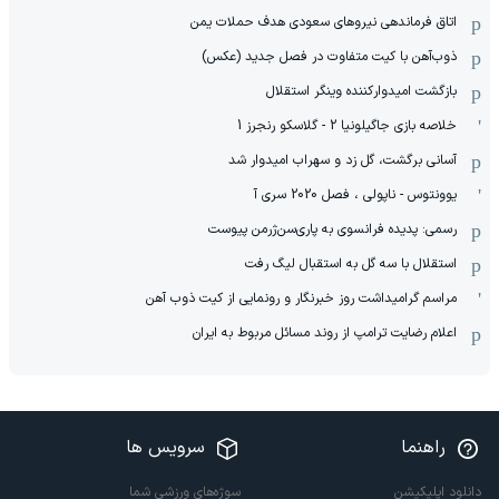
اتاق فرماندهی نیروهای سعودی هدف حملات یمن
ذوب‌آهن با کیت متفاوت در فصل جدید (عکس)
بازگشت امیدوارکننده وینگر استقلال
خلاصه بازی جاگیلونیا 2 - گلاسکو رنجرز 1
آسانی برگشت، گل زد و سهراب امیدوار شد
یوونتوس - ناپولی ، فصل 2020 سری آ
رسمی: پدیده فرانسوی به پاری‌سن‌ژرمن پیوست
استقلال با سه گل به استقبال لیگ رفت
مراسم گرامیداشت روز خبرنگار و رونمایی از کیت ذوب آهن
اعلام رضایت ترامپ از روند مسائل مربوط به ایران
راهنما
سرویس ها
دانلود اپلیکیشن
سوژه‌های ورزشی شما