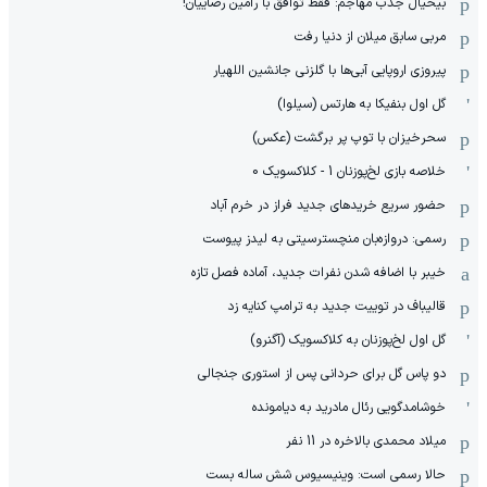
بیخیال جذب مهاجم: فقط توافق با رامین رضاییان!
مربی سابق میلان از دنیا رفت
پیروزی اروپایی آبی‌ها با گلزنی جانشین اللهیار
گل اول بنفیکا به هارتس (سیلوا)
سحرخیزان با توپ پر برگشت (عکس)
خلاصه بازی لخ‌پوزنان 1 - کلاکسویک 0
حضور سریع خریدهای جدید فراز در خرم آباد
رسمی: دروازه‌بان منچسترسیتی به لیدز پیوست
خیبر با اضافه شدن نفرات جدید، آماده فصل تازه
قالیباف در توییت جدید به ترامپ کنایه زد
گل اول لخ‌پوزنان به کلاکسویک (آگنرو)
دو پاس گل برای حردانی پس از استوری جنجالی
خوشامدگویی رئال مادرید به دیامونده
میلاد محمدی بالاخره در 11 نفر
حالا رسمی است: وینیسیوس شش ساله بست