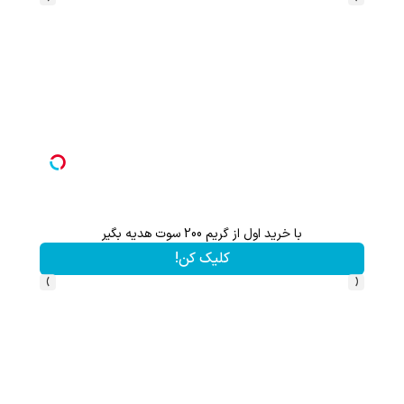
با خرید اول از گریم 200 سوت هدیه بگیر
تا 60 درصد تخفیف ویژه جین وست + خرید در4 قسط
کلیک کن!
›
‹