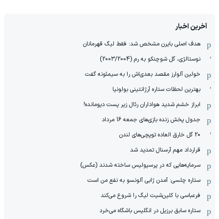
آخرین اخبار
هدف اصلی بایرن مشخص شد: فقط لیگ قهرمانان
نوستالژی، گل شوچنکو به رم (2003/2004)
خولین آلوارز مقصد بعدی‌اش را به سیمئونه گفت
بهترین لحظات ستاره آرژانتینی بولونیا
ابراز خشم شدید هواداران رئال زیر پست دیومانده!
جدول پخش زنده بازی‌های جمعه 16 مرداد
20 گل خارق العاده توپچی‌های لندن
قرارداد مهم آرسنال تمدید شد
سرمایه‌هایی که در پرسپولیس ساخته شدند (عکس)
ستاره چلسی: آمدن ژابی آلونسو به نفع من است
فرعباسی با کلین‌شیت لیگ را شروع می‌کند
ستاره سابق برزیل در انگلیس باشگاه می‌خرد