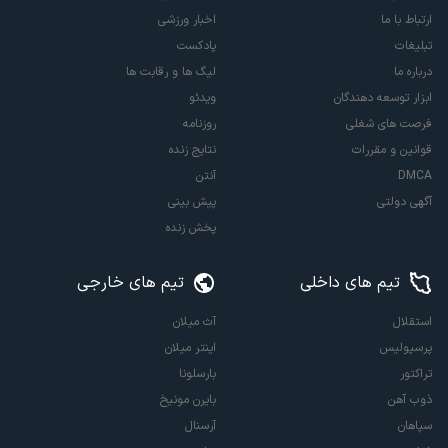
ارتباط با ما
اخبار ورزشی
تبلیغات
پادکست
درباره ما
لیگ ها و رقابت ها
ابزار توسعه دهندگان
ویدئو
فرصت های شغلی
روزنامه
قوانین و مقررات
نتایج زنده
DMCA
آنتن
آگهی دولتی
پیش بینی
پخش زنده
تیم های داخلی
تیم های خارجی
استقلال
آث میلان
پرسپولیس
اینتر میلان
تراکتور
بارسلونا
ذوب آهن
بایرن مونیخ
سپاهان
آرسنال