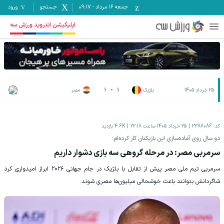
جمعه ۱۶ مرداد
-
09:17
جستجو
ورود
اپلیکیشن اندروید ورزش سه
25 خرداد 1405
بلژیک
1
-
1
مصر
کد:
2388086
25 خرداد 1405 ساعت 22:18
4.6K
بازدید
دو سال روی آماده‌سازی این بازیکنان کار کرده‌ام؛
سرمربی مصر: در مرحله گروهی سه بازی دشوار داریم
سرمربی تیم ملی مصر پیش از تقابل با بلژیک در جام جهانی ۲۰۲۶ ابراز امیدواری کرد
شاگردانش بتوانند باعث خوشحالی میلیون‌ها مصری شوند.