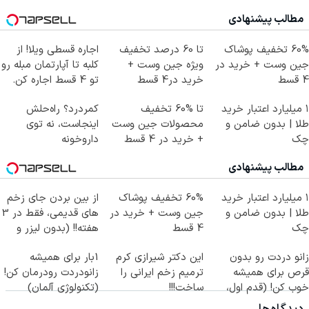
مطالب پیشنهادی
60% تخفیف پوشاک
تا 60 درصد تخفیف
اجاره‌ قسطی ویلا! از
جین وست + خرید در
ویژه جین وست +
کلبه تا آپارتمان مبله رو
4 قسط
خرید در4 قسط
تو 4 قسط اجاره کن.
۱ میلیارد اعتبار خرید
تا %60 تخفیف
کمردرد؟ راه‌حلش
طلا | بدون ضامن و
محصولات جین وست
اینجاست، نه توی
چک
+ خرید در 4 قسط
داروخونه
مطالب پیشنهادی
۱ میلیارد اعتبار خرید
60% تخفیف پوشاک
از بین بردن جای زخم
طلا | بدون ضامن و
جین وست + خرید در
های قدیمی، فقط در 3
چک
4 قسط
هفته!! (بدون لیزر و
جراحی)
زانو دردت رو بدون
این دکتر شیرازی کرم
1بار برای همیشه
قرص برای همیشه
ترمیم زخم ایرانی را
زانودردت رودرمان کن!
خوب کن! (قدم اول،
ساخت!!!
(تکنولوژی آلمان)
پرسش‌نامه)
◂پرسشنامه▸