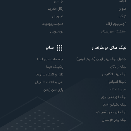
فولاد
چلسی
ملوان
رئال مادرید
گل‌گهر
لیورپول
آلومینیوم اراک
منچستریونایتد
استقلال خوزستان
یوونتوس
لیگ های پرطرفدار
سایر
جدول لیگ برتر ایران (خلیج فارس)
جام ملت های آسیا
لیگ آزادگان
رنکینگ فیفا
لیگ برتر انگلیس
نقل و انتقالات اروپا
لالیگا اسپانیا
نقل و انتقالات ایران
سری آ ایتالیا
پاری سن ژرمن
لیگ قهرمانان اروپا
لیگ نخبگان آسیا
لیگ قهرمانان آسیا دو
لیگ برتر فوتسال