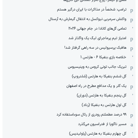
ترامپ: شخصاً در مذاکرات با ایران درگیر هستم
واکنش سرمربی نیوکسل به انتقال گیمارش به آرسنال
تمامی گل‌های کانادا در جام جهانی 2026
امتیاز تیم پرماجرای لیگ یک واگذار شد
هافبک پرسپولیس در سه راهی گرفتار شد!
خلاصه بازی بنفیکا 6 - هارتس 1
تبریک جالب تونی کروس به وینیسیوس
گل ششم بنفیکا به هارتس (شلدروپ)
یک گلر و یک مدافع مطرح در راه اصفهان
گل پنجم بنفیکا به هارتس (دوران)
گل اول هارتس به بنفیکا (رناد)
۹۹ درصد مطمئنم رودری از رئال سوءاستفاده کرد
مسیر ناگویا از فدراسیون می‌گذرد
گل چهارم بنفیکا به هارتس (پاولیدیس)