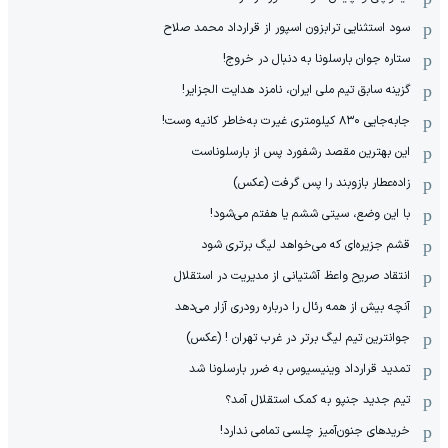
سود استثنایی ترابزون اسپور از قرارداد محمد صلاح
ستاره جوان بارسلونا به دنبال در خروج!
گزینه سابق تیم ملی ایران، نامزد هدایت الجزایر!
جابه‌جایی ۸۳۰ کیلومتری غیرت به‌خاطر کانیه وست!
این بهترین مقصد رشفورد پس از بارسلوناست
زاده‌عطار بازوبند را پس گرفت (عکس)
با این وضع، سیتی ششم یا هفتم می‌شود!
قشم جزیره‌ای که می‌خواهد لیگ برتری شود
انتقاد صریح واعظ آشتیانی از مدیریت در استقلال
آنچه بیش از همه رئال را درباره رودری آزار می‌دهد
جوانترین تیم لیگ برتر در غرب تهران ! (عکس)
تمدید قرارداد وینیسیوس به ضرر بارسلونا شد
تیم جدید جنپو به کمک استقلال آمد؟
خریدهای جنون‌آمیز چلسی تمامی ندارد!