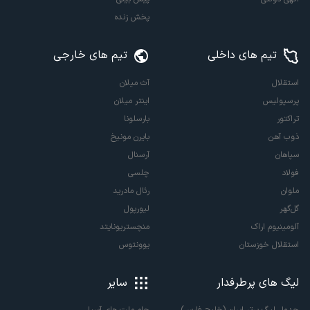
پخش زنده
تیم های داخلی
تیم های خارجی
استقلال
آث میلان
پرسپولیس
اینتر میلان
تراکتور
بارسلونا
ذوب آهن
بایرن مونیخ
سپاهان
آرسنال
فولاد
چلسی
ملوان
رئال مادرید
گل‌گهر
لیورپول
آلومینیوم اراک
منچستریونایتد
استقلال خوزستان
یوونتوس
لیگ های پرطرفدار
سایر
جدول لیگ برتر ایران (خلیج فارس)