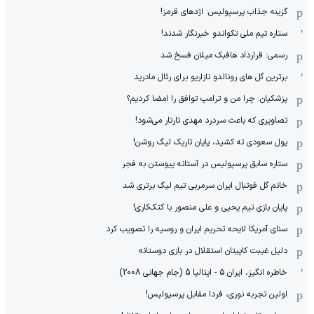
گزینه جذاب پرسپولیس: اژدهای قرمز!
ستاره تیم ملی تکواندو خبرنگار شدند!
رسمی: قرارداد هافبک میلان فسخ شد
برترین گل های رونالدو نازاریو برای رئال مادرید
پزشکیان: چرا من و ترامپ توافق را امضا کردیم؟
تصاویری که باعث سردرد مهدی تارتار می‌شود!
پول سعودی ته کشید، پایان تاریک لیگ روشن!
ستاره سابق پرسپولیس در آستانه پیوستن به فجر
خانم گل فوتبال ایران سرمربی تیم لیگ برتری شد
پایان بازی تیم یحیی و علی منصور با کتک‌کاری!
سنای آمریکا لایحه تحریم ایران و روسیه را تصویب کرد
دلیل غیبت کاپیتان استقلال در بازی دوستانه
خاطره انگیز، ایران 5 - ایتالیا 5 (جام جهانی 2008)
اولین تجربه نوری، فردا مقابل پرسپولیس!