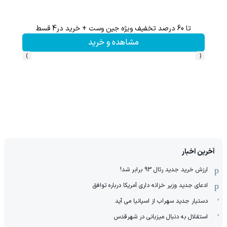
تا 60 درصد تخفیف ویژه جین وست + خرید در4 قسط
هنوز 50 تتر رو دریافت نکردی؟ | رایگان ثبت نام کن و رایگان شروع کن!
مشاهده و خرید
›
‹
آخرین اخبار
ارزش خرید جدید رئال 93 برابر شد!
ادعای جدید وزیر خزانه داری آمریکا درباره توافق
دستیار جدید سهراب از اسپانیا می آید
استقلال به دنبال میزبانی در شهرقدس