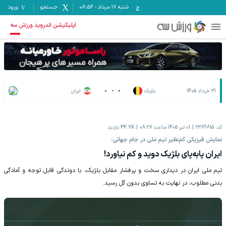
شنبه ۱۷ مرداد
-
08:56
جستجو
ورود
اپلیکیشن اندروید ورزش سه
31 خرداد 1405
بلژیک
0
-
0
ایران
کد:
2389815
01 تیر 1405 ساعت 08:27
44.7K
بازدید
نمایش فیزیکی کم‌نظیر تیم ملی در جام جهانی؛
ایران پابه‌پای بلژیک دوید و کم نیاورد!
تیم ملی ایران در دیداری سخت و پرفشار مقابل بلژیک، با دوندگی قابل توجه و آمادگی
بدنی مطلوب، در نهایت به تساوی بدون گل رسید.