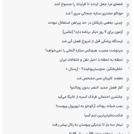
امضای مرا جعل کردند تا قرارداد را منسوخ کنند
موناکو مشتری ستاره جنجالی سری آ شد
چینی: بعضی بازیکنان در حد پیراهن استقلال نبودند
آزمون برای 7 روز دیگر برنامه دارد! (عکس)
ایستگاه پزشکی قبل از شروع فصل آبی شد
سرنوشت عجیب: هیچکس ستاره آلمانی را نمی‌خواهد!
لحظه به لحظه با اخبار نقل و انتقالات ایران
خاطره‌انگیز، منچستریونایتد2 - آرسنال 0
مقصد کاپیتان مس مشخص شد
آغاز فصل جدید النصر بدون رونالدو!
جانشین احتمالی فرانک کسیه از لالیگا می‌آید
بمب شبانه: رونالد آرائوخو به لیورپول پیوست!
شکست‌ناپذیرترین تیم آسیا
نیمار سه بار تا نزدیکی پیوستن به رئال پیش رفت