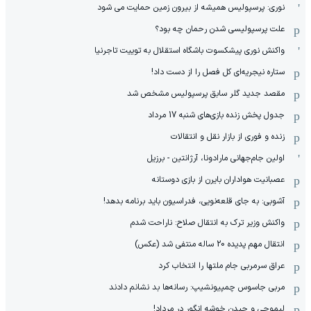
نوری: پرسپولیس همیشه از بیرون زمین حمایت می شود
علت پرسپولیسی شدن رحمان چه بود؟
واکنش نوری پیشکسوت باشگاه استقلال به توییت تاجرنیا
ستاره نیجریه‌ای کل فصل را از دست داد!
مقصد جدید گلر سابق پرسپولیس مشخص شد
جدول پخش زنده بازی‌های شنبه 17 مرداد
زنده و فوری از بازار نقل و انتقالات
اولین جام‌جهانی مارادونا، آرژانتین - برزیل
عصبانیت هواداران بایرن از بازی دوستانه
آشوبی: به جای قلعه‌نویی، فدراسیون باید برنامه بدهد!
واکنش وزیر ترک به انتقال صلاح: ناراحت شدم
انتقال مهم پدیده 20 ساله منتفی شد (عکس)
عراق سرمربی جام ملتها را انتخاب کرد
مربی جاسوس چمپیونشیپ: رسانه‌ها بد نشانم دادند
لیموچی و چیدن خوشه انگور در مرداد!