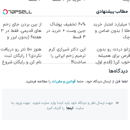
مطالب پیشنهادی
۱ میلیارد اعتبار خرید
60% تخفیف پوشاک
از بین بردن جای زخم
طلا | بدون ضامن و
جین وست + خرید در
های قدیمی، فقط در 3
چک
4 قسط
هفته!! (بدون لیزر و
جراحی)
زانو دردت رو بدون
این دکتر شیرازی کرم
هنوز 50 تتر رو دریافت
قرص برای همیشه
ترمیم زخم ایرانی را
نکردی؟ | رایگان ثبت
خوب کن! (قدم اول،
ساخت!!!
نام کن و رایگان شروع
پرسش‌نامه)
کن!
دیدگاه‌ها
لطفا قبل از ارسال دیدگاه خود، حتما
قوانین و مقررات
را مطالعه فرمایید.
جهت ارسال نظر و دیدگاه خود باید ابتدا وارد سایت شوید. جهت ورود به
سایت
اینجا
را کلیک کنید