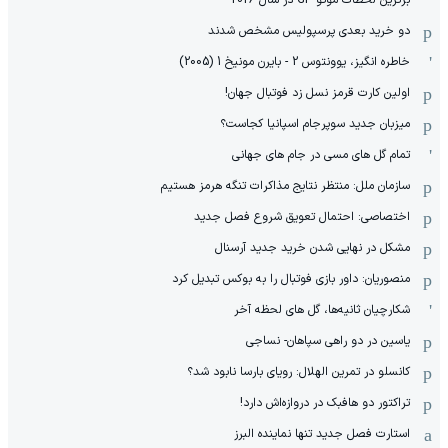
برترین لحظات موتو GP در سال 2026
دو خرید بعدی پرسپولیس مشخص شدند
خاطره انگیز، یوونتوس 2 - بایرن مونیخ 1 (2005)
اولین کارت قرمز نسل زد فوتبال جهان!
میزبان جدید سوپرجام اسپانیا کجاست؟
تمام گل های مسی در جام های جهانی
سازمان ملل: منتظر نتایج مذاکرات تنگه هرمز هستیم
اختصاصی: احتمال تعویق شروع فصل جدید
مشکل در نهایی شدن خرید جدید آرسنال
منصوریان: داور بازی فوتبال را به بوکس تبدیل کرد
شکارچیان ثانیه‌ها، گل های لحظه آخر
یاسین در دو راهی سپاهان- نساجی
کانسلو در تمرین الهلال: رویای بارسا نابود شد؟
تراکتور دو هافبک در دروازه‌اش دارد!
استارت فصل جدید تنها نماینده البرز