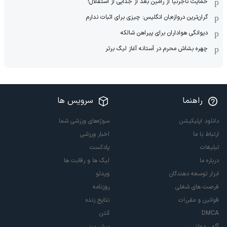
حمایت تاجرنیا از رامین بعد از جدایی از استقلال!
گران‌ترین دروازه‌بان انگلیس: چیزی برای اثبات ندارم
دیوانگی هواداران برای پیراهن شالکه
چهره بشاش محرم در آستانه آغاز لیگ برتر
راهنما
سرویس ها
دانلود اپلیکیشن
سوژه‌های ورزشی شما
ارتباط با ما
اخبار ورزشی
تبلیغات
پادکست
درباره ما
لیگ ها و رقابت ها
ابزار توسعه دهندگان
ویدئو
فرصت های شغلی
روزنامه
قوانین و مقررات
نتایج زنده
DMCA
آنتن
آگهی دولتی
پیش بینی