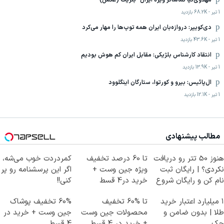
مهدوی‌کیا تماشاگر ویژه ایران- بلژیک (عکس)
1 تیر
-
68.2K
بازدید
دی‌کویپر: دروازه‌بان ایران همه توپ‌ها را مهار می‌کرد
1 تیر
-
43.6K
بازدید
انتقاد کارشناس بلژیکی: مقابل ایران کم هوش بودیم
1 تیر
-
13.9K
بازدید
ال‌پائیس: بیرو و کورتوا، ستارگان اینگلوود
1 تیر
-
12.1K
بازدید
مطالب پیشنهادی
هنوز 50 تتر رو دریافت
تا 60 درصد تخفیف
کمردردت خوب می‌شه،
نکردی؟ | رایگان ثبت
ویژه جین وست +
اگر این پرسشنامه رو پر
نام کن و رایگان شروع
خرید در4 قسط
کنی!!
کن!
۱ میلیارد اعتبار خرید
تا %60 تخفیف
60% تخفیف پوشاک
طلا | بدون ضامن و
محصولات جین وست
جین وست + خرید در
چک
+ خرید در 4 قسط
4 قسط