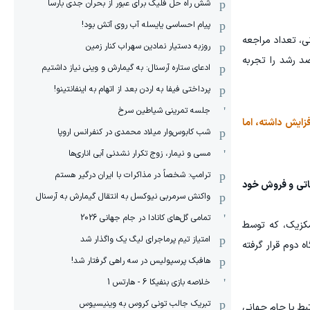
شش راه حل فلیک برای عبور از بحران جدی بارسا
پیام احساسی یایسله آب روی آتش بود!
دهد در هفته نخست جام جهانی، تعداد مراجعه
روزبه دستیار نمادین سهراب کنار زمین
ریکا ۴۷ درصد بیشتر از میانگین سال ۲۰۲۶ بوده، در حالی که فروشگاه‌های اوت‌لت نایکی تنها ۱۱ درصد رشد را تجربه
ادعای ستاره آرسنال: به گیمارش و وینی نیاز داشتیم
پرداختی فیفا به اردن بعد از اتهام به اینفانتینو!
جلسه تمرینی شیاطین سرخ
ی‌دهد. مراجعه به فروشگاه‌های آدیداس نسبت به هفته مشابه سال قبل ۱۶ درصد افزایش داشته، اما
شب کابوس‌وار میلاد محمدی در کنفرانس اروپا
مسی و نیمار، زوج تکرار نشدنی آبی اناری‌ها
ترامپ: شخصاً در مذاکرات با ایران درگیر هستم
ای تبلیغاتی و فروش خود
واکنش سرمربی نیوکسل به انتقال گیمارش به آرسنال
تمامی گل‌های کانادا در جام جهانی 2026
JD Sp اعلام کرده پیراهن تیم ملی مکزیک، که توسط
امتیاز تیم پرماجرای لیگ یک واگذار شد
ه دوم قرار گرفته
هافبک پرسپولیس در سه راهی گرفتار شد!
خلاصه بازی بنفیکا 6 - هارتس 1
تبریک جالب تونی کروس به وینیسیوس
فته نخست جام جهانی، ۲۸ درصد از محصولات مرتبط با جام جهانی