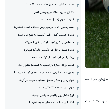
جدول پخش زنده بازی‌های جمعه 16 مرداد
20 گل خارق العاده توپچی‌های لندن
قرارداد مهم آرسنال تمدید شد
سرمایه‌هایی که در پرسپولیس ساخته شدند (عکس)
ستاره چلسی: آمدن ژابی آلونسو به نفع من است
فرعباسی با کلین‌شیت لیگ را شروع می‌کند
ستاره سابق برزیل در انگلیس باشگاه می‌خرد
پیشنهاد جالب شهردار ترک به صلاح
مسیر ورود ستاره آرژانتینی به اتلتیکو هموار شد
بدون عقب نشینی: همه تورنمنت‌های فیفا تحریمند!
ایش داشته و این روند در ماه ژوئن هم ادامه
فوتبال برای ستاره سابق اسپانیا و بارسا می‌گرید
مهم‌ترین تصمیم تاکتیکی استقلال
اوج فشار روی رافینیا با رقبای جدید!
بوده است. او معتقد است
لطفا این ستاره را به جای صلاح نخرید!