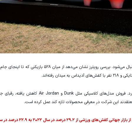
در بخش کفش‌های فوتبال اما رقابت بسیار نزدیک دنبال می‌شود. بررسی رویترز نشان می‌ده
طبق آمار Euromonitor International، سهم نایکی از باز