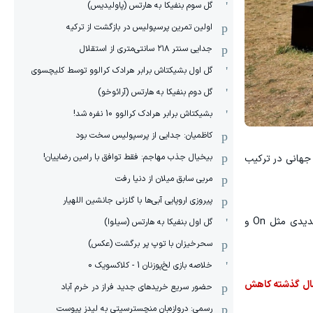
گل سوم بنفیکا به هارتس (پاولیدیس)
اولین تمرین پرسپولیس در بازگشت از ترکیه
جدایی سنتر ۲۱۸ سانتی‌متری از استقلال
گل اول بشیکتاش برابر هرادک کرالوو توسط کلیچسوی
گل دوم بنفیکا به هارتس (آرائوخو)
بشیکتاش برابر هرادک کرالوو 10 نفره شد!
کاظمیان: جدایی از پرسپولیس سخت بود
بیخیال جذب مهاجم: فقط توافق با رامین رضاییان!
د از میان ۵۲۸ بازیکنی که تا اینجای جام جهانی در ترکیب
مربی سابق میلان از دنیا رفت
پیروزی اروپایی آبی‌ها با گلزنی جانشین اللهیار
نایکی بیش از هر زمان دیگری به یک تحول نیاز دارد. فروش مدل‌های کلاسیکی مثل Dunk و Air Jordan کاهش یافته، رقبای جدیدی مثل On و
گل اول بنفیکا به هارتس (سیلوا)
سحرخیزان با توپ پر برگشت (عکس)
خلاصه بازی لخ‌پوزنان 1 - کلاکسویک 0
ار جهانی کفش‌های ورزشی از ۲۹.۲ درصد در سال ۲۰۲۲ به ۲۲.۹ درصد در سال گذشته کاهش
حضور سریع خریدهای جدید فراز در خرم آباد
رسمی: دروازه‌بان منچسترسیتی به لیدز پیوست