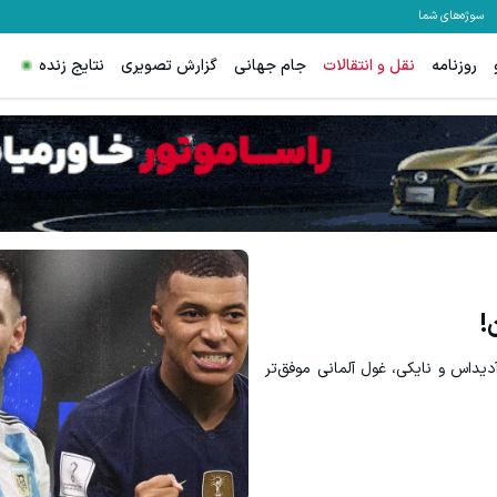
سوژه‌های شما
روزنامه
نقل و انتقالات
جام جهانی
گزارش تصویری
نتایج زنده
میدونستی میتونی از بالا رفتن ارز
دریافت 50 تتر !
ثبت نام کنید
!
دیداس و نایکی، غول آلمانی موفق‌تر