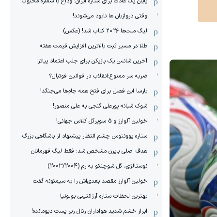
پایان یک عادت برای ستاره ایران: وداع با شماره محبوب
وقتی دروازبان ها نابود می‌شوند!
لیگ ملت‌ها ٢٠٢۶ کتاب شد! (عکس)
طلا در مسیر ثبت بالاترین افزایش قیمت هفته
آخرین شانس یک بازیکن برای جلب اعتماد پیاتزا
ضربه سر ممنوع؛انقلاب در قوانین فوتبال؟
بارسا این فصل برای فتح همه جام‌ها می‌جنگد!
شوک شبانه پورعلی گنجی به علی منصور!
خولین آلوارز و 5 سوپرگل کلاس جهانی!
ستاره یوونتوس چشم انتظار پیشنهاد از باشگاهی بزرگ
هدف اصلی بایرن مشخص شد: فقط لیگ قهرمانان
نوستالژی، گل شوچنکو به رم (2003/2004)
خولین آلوارز مقصد بعدی‌اش را به سیمئونه گفت
بهترین لحظات ستاره آرژانتینی بولونیا
ابراز خشم شدید هواداران رئال زیر پست دیومانده!