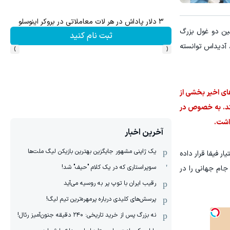
۱ میلیارد اعتبار خرید طلا | بدون ضامن و چک
 سپرده خود را دریافت کنید
ن از زمین دو غول بزرگ
ه
کلیک کن!
›
‹
، آدیداس توانسته
های اخیر بخشی از
کند. به خصوص در
داشت.
آخرین اخبار
یک ژاپنی مشهور جایگزین بهترین بازیکن لیگ ملت‌ها
را هم در اختیار فیفا قرار داده
سوپراستاری که در یک کلام "حیف" شد!
با جام جهانی را در
رقیب ایران با توپ پر به روسیه می‌آید
پرسش‌های کلیدی درباره پرمهره‌ترین تیم لیگ!
نه بزرگ پس از خرید تاریخی: ۲۴۰ دقیقه جنون‌آمیز رئال!