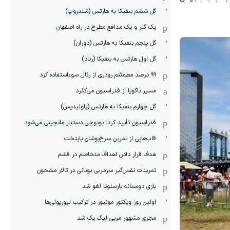
گل ششم بنفیکا به هارتس (شلدروپ)
یک گلر و یک مدافع مطرح در راه اصفهان
گل پنجم بنفیکا به هارتس (دوران)
گل اول هارتس به بنفیکا (رناد)
۹۹ درصد مطمئنم رودری از رئال سوءاستفاده کرد
مسیر ناگویا از فدراسیون می‌گذرد
گل چهارم بنفیکا به هارتس (پاولیدیس)
فدراسیون تأیید کرد: بونوچی دستیار مانچینی می‌شود
قاب‌هایی از تمرین سرخ‌پوشان پایتخت
هدف قرار دادن اهداف متخاصم در قشم
‏تمرینات نفس‌گیر سرمربی یونانی در تالار مشحون
بازی دوستانه بارسلونا لغو شد
اولین روز ویکتور مونیوز در ترکیب لیورپولی‌ها
مجری مشهور مربی لیگ یک شد