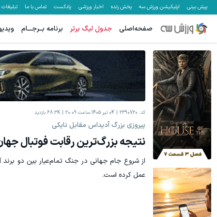
پیش بینی
اپلیکیشن ورزش سه
پخش زنده
اخبار ورزشی
پادکست
تماس با ما
تبلیغات
صفحه‌اصلی
جدول لیگ برتر
برنامه بــرجـــام
ویدیو
معاملات فارکس اسپرد از صفر و تا ۵۰۰ دلار بونوس
هنوز 50 تتر رو دریافت نکردی؟ | رایگان ثبت نام کن و رایگان شروع کن!
ثبت نام کنید
کد:
2390720
04 تیر 1405 ساعت 20:09
68.3K
بازدید
پیروزی بزرگ آدیداس مقابل نایکی
نتیجه بزرگ‌ترین رقابت فوتبال جهان
از شروع جام جهانی در جنگ تمام‌عیار بین دو برند آ
عمل کرده است.