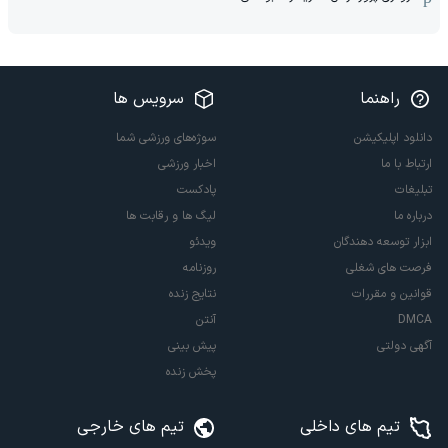
راهنما
سرویس ها
دانلود اپلیکیشن
سوژه‌های ورزشی شما
ارتباط با ما
اخبار ورزشی
تبلیغات
پادکست
درباره ما
لیگ ها و رقابت ها
ابزار توسعه دهندگان
ویدئو
فرصت های شغلی
روزنامه
قوانین و مقررات
نتایج زنده
DMCA
آنتن
آگهی دولتی
پیش بینی
پخش زنده
تیم های داخلی
تیم های خارجی