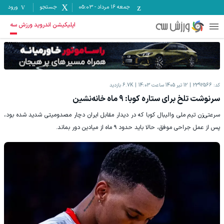
جمعه ۱۶ مرداد
-
05:03
جستجو
ورود
اپلیکیشن اندروید ورزش سه
کد:
2392566
12 تیر 1405 ساعت 14:03
6.7K
بازدید
سرنوشت تلخ برای ستاره کوبا: ۹ ماه خانه‌نشین
سرعتی‌زن تیم ملی والیبال کوبا که در دیدار مقابل ایران دچار مصدومیتی شدید شده بود،
پس از عمل جراحی موفق، حالا باید حدود ۹ ماه از میادین دور بماند.