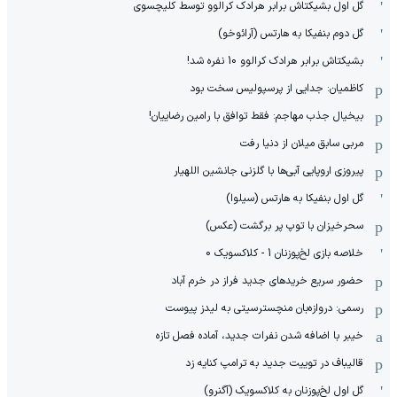
گل اول بشیکتاش برابر هرادک کرالوو توسط کلیچسوی
گل دوم بنفیکا به هارتس (آرائوخو)
بشیکتاش برابر هرادک کرالوو 10 نفره شد!
کاظمیان: جدایی از پرسپولیس سخت بود
بیخیال جذب مهاجم: فقط توافق با رامین رضاییان!
مربی سابق میلان از دنیا رفت
پیروزی اروپایی آبی‌ها با گلزنی جانشین اللهیار
گل اول بنفیکا به هارتس (سیلوا)
سحرخیزان با توپ پر برگشت (عکس)
خلاصه بازی لخ‌پوزنان 1 - کلاکسویک 0
حضور سریع خریدهای جدید فراز در خرم آباد
رسمی: دروازه‌بان منچسترسیتی به لیدز پیوست
خیبر با اضافه شدن نفرات جدید، آماده فصل تازه
قالیباف در توییت جدید به ترامپ کنایه زد
گل اول لخ‌پوزنان به کلاکسویک (آگنرو)