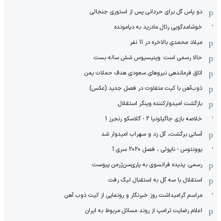
دو پاس گل برای حردانی پس از استوری جنجالی
خوشامدگویی رئال مادرید به دیامونده
میلاد محمدی بالاخره در 11 نفر
حالا رسمی است: وینیسیوس شش ساله بست
اتاق فرماندهی نیروهای سعودی هدف حملات یمن
ذوب‌آهن با کیت متفاوت در فصل جدید (عکس)
بازگشت امیدوارکننده وینگر استقلال
خلاصه بازی جاگیلونیا 2 - گلاسکو رنجرز 1
آسانی برگشت، گل زد و سهراب امیدوار شد
یوونتوس - ناپولی ، فصل 2020 سری آ
رسمی: پدیده فرانسوی به پاری‌سن‌ژرمن پیوست
استقلال با سه گل به استقبال لیگ رفت
مراسم گرامیداشت روز خبرنگار و رونمایی از کیت ذوب آهن
اعلام رضایت ترامپ از روند مسائل مربوط به ایران