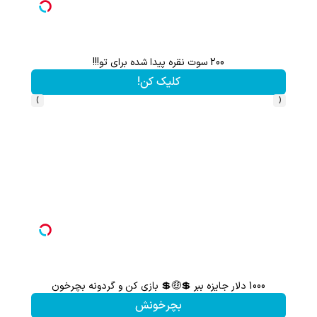
200 سوت نقره پیدا شده برای تو!!!
کلیک کن!
›
‹
1000 دلار جایزه ببر 💲🤑💲 بازی کن و گردونه بچرخون
گردونه شانس بدون 
بچرخونش