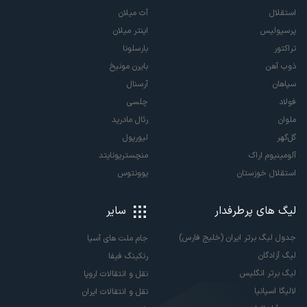
استقلال
آث میلان
پرسپولیس
اینتر میلان
تراکتور
بارسلونا
ذوب آهن
بایرن مونیخ
سپاهان
آرسنال
فولاد
چلسی
ملوان
رئال مادرید
گل‌گهر
لیورپول
آلومینیوم اراک
منچستریونایتد
استقلال خوزستان
یوونتوس
لیگ های پرطرفدار
سایر
جدول لیگ برتر ایران (خلیج فارس)
جام ملت های آسیا
لیگ آزادگان
رنکینگ فیفا
لیگ برتر انگلیس
نقل و انتقالات اروپا
لالیگا اسپانیا
نقل و انتقالات ایران