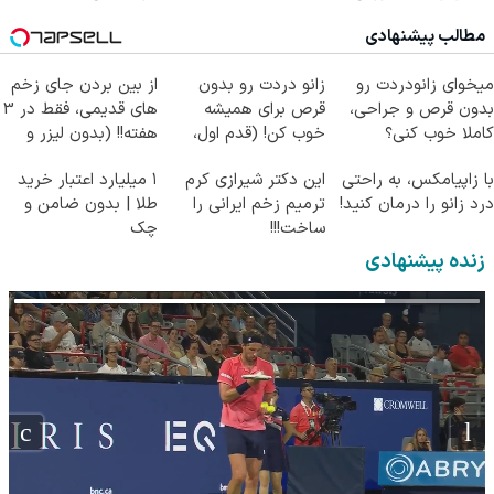
رایگان
(پرسش‌نامه)
مطالب پیشنهادی
میخوای زانودردت رو
زانو دردت رو بدون
از بین بردن جای زخم
بدون قرص و جراحی،
قرص برای همیشه
های قدیمی، فقط در 3
کاملا خوب کنی؟
خوب کن! (قدم اول،
هفته!! (بدون لیزر و
((پرسش‌نامه))
پرسش‌نامه)
جراحی)
با زاپیامکس، به راحتی
این دکتر شیرازی کرم
۱ میلیارد اعتبار خرید
درد زانو را درمان کنید!
ترمیم زخم ایرانی را
طلا | بدون ضامن و
ساخت!!!
چک
زنده پیشنهادی