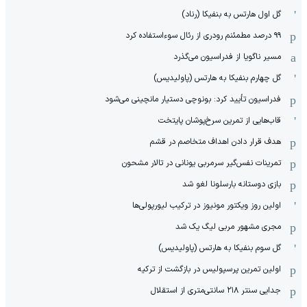
گل اول هارتس به بنفیکا (رناد)
۹۹ درصد مطمئنم رودری از رئال سوءاستفاده کرد
مسیر ناگویا از فدراسیون می‌گذرد
گل چهارم بنفیکا به هارتس (پاولیدیس)
فدراسیون تأیید کرد: بونوچی دستیار مانچینی می‌شود
قاب‌هایی از تمرین سرخ‌پوشان پایتخت
هدف قرار دادن اهداف متخاصم در قشم
‏تمرینات نفس‌گیر سرمربی یونانی در تالار مشحون
بازی دوستانه بارسلونا لغو شد
اولین روز ویکتور مونیوز در ترکیب لیورپولی‌ها
مجری مشهور مربی لیگ یک شد
گل سوم بنفیکا به هارتس (پاولیدیس)
اولین تمرین پرسپولیس در بازگشت از ترکیه
جدایی سنتر ۲۱۸ سانتی‌متری از استقلال