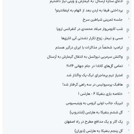
ادعای ستاره آرسنال: به گیمارش و وینی نیاز داشتیم
پرداختی فیفا به اردن بعد از اتهام به اینفانتینو!
جلسه تمرینی شیاطین سرخ
شب کابوس‌وار میلاد محمدی در کنفرانس اروپا
مسی و نیمار، زوج تکرار نشدنی آبی اناری‌ها
ترامپ: شخصاً در مذاکرات با ایران درگیر هستم
واکنش سرمربی نیوکسل به انتقال گیمارش به آرسنال
تمامی گل‌های کانادا در جام جهانی 2026
امتیاز تیم پرماجرای لیگ یک واگذار شد
هافبک پرسپولیس در سه راهی گرفتار شد!
خلاصه بازی بنفیکا 6 - هارتس 1
تبریک جالب تونی کروس به وینیسیوس
گل ششم بنفیکا به هارتس (شلدروپ)
یک گلر و یک مدافع مطرح در راه اصفهان
گل پنجم بنفیکا به هارتس (دوران)