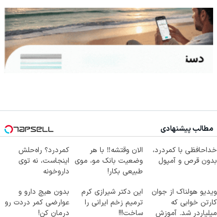
مطالب پیشنهادی
خداحافظی با کمردرد،
الان وقتشه‼️ با هر
کمردرد؟ راه‌حلش
بدون قرص و آمپول
وضعیت بانک مو، موی
اینجاست، نه توی
طبیعی بکار!
داروخونه
ویدیو هولناک از جوان
این دکتر شیرازی کرم
بدون هیچ دارو و
کارتن خوابی که
ترمیم زخم ایرانی را
عوارضی کمر دردت رو
میلیاردر شد. آموزش
ساخت!!!
درمان کن!