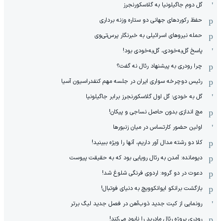
گل دوم جاگیلونیا به گلاسکورنجرز
حفظ رکوردهای جهانی دو ستاره وزنه برداری
حمله نیروهای اسرائیلی به خبرنگار پرس‌تی‌وی
پاسخ گل‌به‌خودی، گل‌به‌خودی بود!
چرا رودری به پیشنهاد رئال نه گفت؟
رئیس دوچرخه سواری ایران در جلسه مهم کنفدراسیون آسیا
گل به خودی؛ گل اول گلاسکورنجرز برابر جاگیلونیا
مچ اندازی بدون حاصل نساجی و پیکان!
اولین حضور کارتساس در میان زنبورها
کلا دو‌ رشته مدال آور داریم، آنها را ویژه ببینید!
دیومانده: آمدن به رئال رویایی بود که به حقیقت پیوست
دعوت در دو گروه: اردوی فرنگی شلوغ شد!
بازگشت برانکو ایوانکوویچ به دنیای فوتبال!
رونمایی از کیت جدید ذوب‌آهن در فصل جدید لیگ برتر
رودری پروژه رئال مادرید را نابود می‌کند!