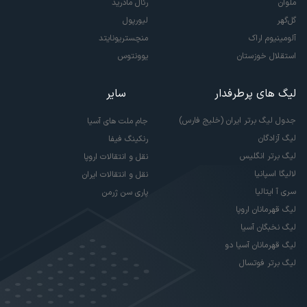
ملوان
رئال مادرید
گل‌گهر
لیورپول
آلومینیوم اراک
منچستریونایتد
استقلال خوزستان
یوونتوس
لیگ های پرطرفدار
سایر
جدول لیگ برتر ایران (خلیج فارس)
جام ملت های آسیا
لیگ آزادگان
رنکینگ فیفا
لیگ برتر انگلیس
نقل و انتقالات اروپا
لالیگا اسپانیا
نقل و انتقالات ایران
سری آ ایتالیا
پاری سن ژرمن
لیگ قهرمانان اروپا
لیگ نخبگان آسیا
لیگ قهرمانان آسیا دو
لیگ برتر فوتسال