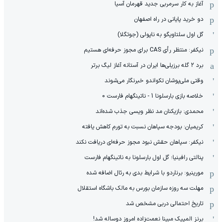
آغاز به کار سرمربی جدید قهرمان آسیا
دو خرید پایانی در راه اصفهان
گل اول سلتاویگو به ناپولی (جوتگلا)
نیکفر: منتظر رأی CAS برای مجوز حرفه‌ای هستیم
برد ۲ گله برزیلی‌ها ایران در آستانه آغاز لیگ برتر
وقتی ملی‌پوشان تکواندو خبرنگار می‌شوند
خلاصه بازی بارسلونا 1 - ناتینگهام فارست 0
محمدی: بازیکنان مد نظر ویسی جذب شده‌اند
کریمیان: بودجه سپاهان نسبت به تورم کاهش یافته
نیکفر: سپاهان حقش نبود مجوز حرفه‌ای دریافت نکند
پنالتی رافینیا؛ گل اول بارسلونا به ناتینگهام فارست
مورینیو: برناردو با شرایط بدی به رئال اضافه شده
مهلت سه روزه سازمان بورس به مالک باشگاه استقلال
تاریخ احتمالی دربی مشخص شد
برنز المپیک مبینا نعمت‌زاده امروز دوساله شد!