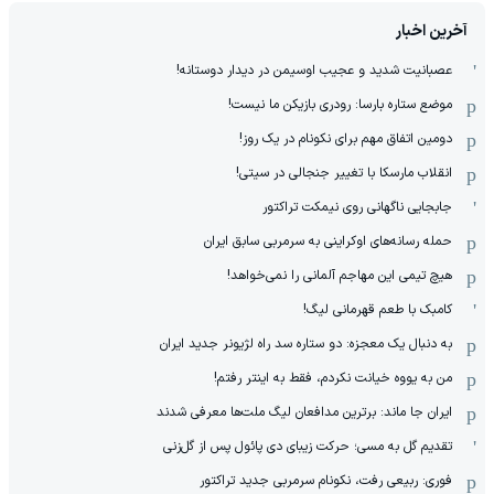
آخرین اخبار
عصبانیت شدید و عجیب اوسیمن در دیدار دوستانه!
موضع ستاره بارسا: رودری بازیکن ما نیست!
دومین اتفاق مهم برای نکونام در یک روز!
انقلاب مارسکا با تغییر جنجالی در سیتی!
جابجایی ناگهانی روی نیمکت تراکتور
حمله رسانه‌های اوکراینی به سرمربی سابق ایران
هیچ‌ تیمی این مهاجم آلمانی را نمی‌خواهد!
کامبک با طعم قهرمانی لیگ!
به دنبال یک معجزه: دو ستاره سد راه لژیونر جدید ایران
من به یووه خیانت نکردم، فقط به اینتر رفتم!
ایران جا ماند: برترین مدافعان لیگ ملت‌ها معرفی شدند
تقدیم گل به مسی؛ حرکت زیبای دی پائول پس از گل‌زنی
فوری: ربیعی رفت، نکونام سرمربی جدید تراکتور