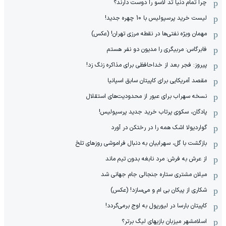
چرا تمام دنیا تد لاسو را دوست دارند؟
لیست خرید پرسپولیس با 10 چهره جدید!
مهمان‌ ویژه نفتی‌ها در نقطه مرزی تهران! (عکس)
فابرگاس: مربیگری را مدیون دو نفر هستم
پیروز: فجر بعد از خداحافظی برای مذاکره زنگ زد!
مقصد آمریکایی برای کاپیتان سابق اسپانیا
نسخه سهراب برای عبور از محدودیت‌های استقلال
پادگان، سکوی پرتاب خرید جدید پرسپولیس!
گواردیولا اشک همه را در رختکن در آورد
بازگشت با گل، سهرابیان به دنبال فراموشی روزهای تلخ
از عرش به فرش: مرد نابغه‌ بدون تیم ماند
میلان مشتری ستاره جنجالی جام جهانی شد
شکاری از پیکان بی ام و می‌سازد! (عکس)
کاپیتان بارسا در لیورپول به اوج برمی‌گردد!
اسلامشهر میزبان بازیهای لیگ برتر؟