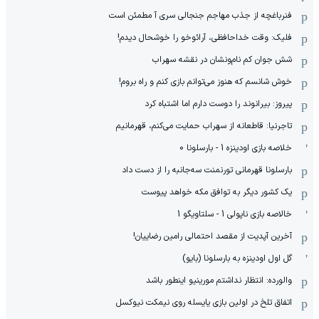
فنرباغچه از جذب مهاجم جنجالی سری آ مطمئن است
فلیک: وقت خداحافظی، آرائوخو را خوشحال دیدم!
شش جوان کم نام‌و‌نشان در نقشه سهراب
خوش شانسم که هنوز می‌توانم بازی کنم و راه بروم!
پیروز: بیرانوند را دوست دارم اما اشتباه کرد
تاجرنیا: قاطعانه از سهراب حمایت می‌کنم، قهرمانیم
خلاصه بازی اودینزه 1 - بارسلونا 0
بارسلونا قهرمانی تورنمنت سه‌جانبه را از دست داد
یک کشور دیگر به توافق مکه خواهد پیوست
خالاصه بازی ناپولی 1 - سلتاویگو 1
آخرین آپدیت از مقصد احتمالی رامین رضاییان!
گل اول اودینزه به بارسلونا (بایو)
والورده: انتظار نداشتم مورینیو اینطور باشد
اتفاق تلخ در اولین بازی یایسله روی نیمکت نیوکسل