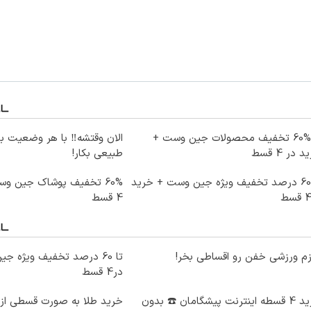
تا %60 تخفیف محصولات جین وست +
الان وقتشه‼️ با هر وضعیت ب
 در 4 قسط
طبیعی بکار!
تا 60 درصد تخفیف ویژه جین وست + خرید
60% تخفیف پوشاک جین و
4 قسط
زم ورزشی خفن رو اقساطی بخر!
در4 قسط
خرید 4 قسطه اینترنت پیشگامان ☎️ بدون
خرید طلا به صورت قسطی از د