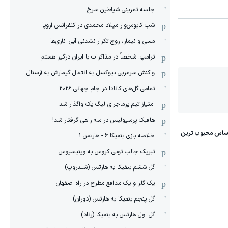
جلسه تمرینی شیاطین سرخ
شب کابوس‌وار میلاد محمدی در کنفرانس اروپا
مسی و نیمار، زوج تکرار نشدنی آبی اناری‌ها
ترامپ: شخصاً در مذاکرات با ایران درگیر هستم
واکنش سرمربی نیوکسل به انتقال گیمارش به آرسنال
تمامی گل‌های کانادا در جام جهانی 2026
امتیاز تیم پرماجرای لیگ یک واگذار شد
هافبک پرسپولیس در سه راهی گرفتار شد!
خلاصه بازی بنفیکا 6 - هارتس 1
تبریک جالب تونی کروس به وینیسیوس
گل ششم بنفیکا به هارتس (شلدروپ)
یک گلر و یک مدافع مطرح در راه اصفهان
گل پنجم بنفیکا به هارتس (دوران)
گل اول هارتس به بنفیکا (رناد)