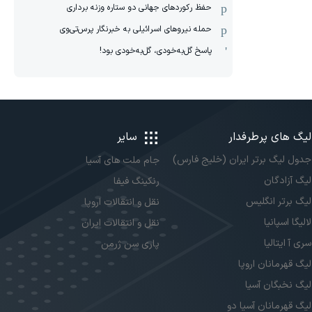
حفظ رکوردهای جهانی دو ستاره وزنه برداری
حمله نیروهای اسرائیلی به خبرنگار پرس‌تی‌وی
پاسخ گل‌به‌خودی، گل‌به‌خودی بود!
لیگ های پرطرفدار
سایر
جدول لیگ برتر ایران (خلیج فارس)
جام ملت های آسیا
لیگ آزادگان
رنکینگ فیفا
لیگ برتر انگلیس
نقل و انتقالات اروپا
لالیگا اسپانیا
نقل و انتقالات ایران
سری آ ایتالیا
پاری سن ژرمن
لیگ قهرمانان اروپا
لیگ نخبگان آسیا
لیگ قهرمانان آسیا دو