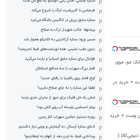
ستاره چلسی: آمدن ژابی آلونسو به نفع من است
فرعباسی با کلین‌شیت لیگ را شروع می‌کند
ستاره سابق برزیل در انگلیس باشگاه می‌خرد
پیشنهاد جالب شهردار ترک به صلاح
مسیر ورود ستاره آرژانتینی به اتلتیکو هموار شد
بدون عقب نشینی: همه تورنمنت‌های فیفا تحریمند!
فوتبال برای ستاره سابق اسپانیا و بارسا می‌گرید
انک مو، موی
قمار بزرگ سهراب با سه مدافع استقلال
اوج فشار روی رافینیا با رقبای جدید!
ست + خرید در
لطفا این ستاره را به جای صلاح نخرید!
شش راه حل فلیک برای عبور از بحران جدی بارسا
پیام احساسی یایسله آب روی آتش بود!
تا 60 درصد تخفیف ویژه جین وست + خرید
روزبه دستیار نمادین سهراب کنار زمین
ادعای ستاره آرسنال: به گیمارش و وینی نیاز داشتیم
یجی‌کالا (
پرداختی فیفا به اردن بعد از اتهام به اینفانتینو!