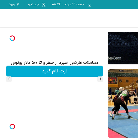
جمعه ۱۶ مرداد
-
08:24
جستجو
ورود
معاملات فارکس اسپرد از صفر و تا ۵۰۰ دلار بونوس
تا %60 تخفیف محصولات جین وست + خرید 
ثبت نام کنید
›
‹