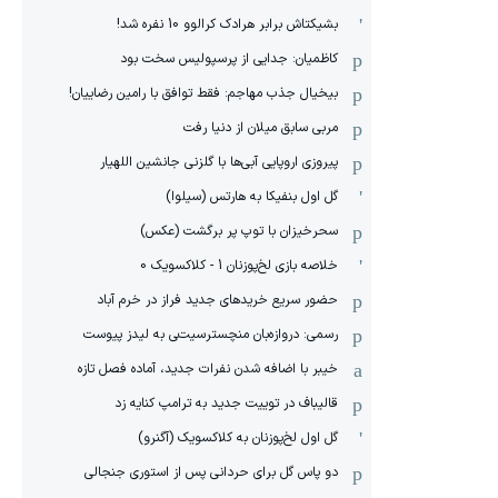
بشیکتاش برابر هرادک کرالوو 10 نفره شد!
کاظمیان: جدایی از پرسپولیس سخت بود
بیخیال جذب مهاجم: فقط توافق با رامین رضاییان!
مربی سابق میلان از دنیا رفت
پیروزی اروپایی آبی‌ها با گلزنی جانشین اللهیار
گل اول بنفیکا به هارتس (سیلوا)
سحرخیزان با توپ پر برگشت (عکس)
خلاصه بازی لخ‌پوزنان 1 - کلاکسویک 0
حضور سریع خریدهای جدید فراز در خرم آباد
رسمی: دروازه‌بان منچسترسیتی به لیدز پیوست
خیبر با اضافه شدن نفرات جدید، آماده فصل تازه
قالیباف در توییت جدید به ترامپ کنایه زد
گل اول لخ‌پوزنان به کلاکسویک (آگنرو)
دو پاس گل برای حردانی پس از استوری جنجالی