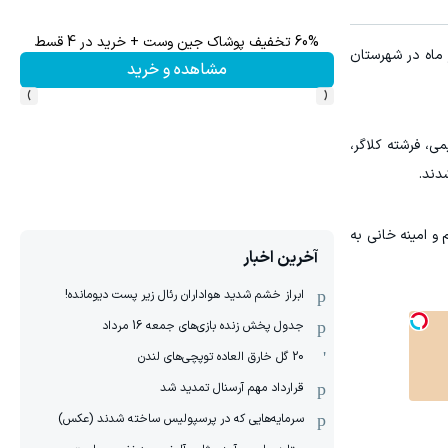
60% تخفیف پوشاک جین وست + خرید در 4 قسط
ل از تسنیم، هشتمین اردوی تیم ملی کبدی بانوان اعزامی به بازی‌های آسیایی 2026 ناگویا از 18 تا 31 تیر ماه در شهرستان
مشاهده و خرید
›
‹
می، فرشته کلاگر،
دند.
 و امینه خانی به
آخرین اخبار
ابراز خشم شدید هواداران رئال زیر پست دیومانده!
جدول پخش زنده بازی‌های جمعه 16 مرداد
20 گل خارق العاده توپچی‌های لندن
قرارداد مهم آرسنال تمدید شد
سرمایه‌هایی که در پرسپولیس ساخته شدند (عکس)