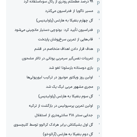
۹۹ درصد مطمئنم رودری از رئال سوءاستفاده کرد
مسیر ناگویا از فدراسیون می‌گذرد
گل چهارم بنفیکا به هارتس (پاولیدیس)
فدراسیون تأیید کرد: بونوچی دستیار مانچینی می‌شود
قاب‌هایی از تمرین سرخ‌پوشان پایتخت
هدف قرار دادن اهداف متخاصم در قشم
‏تمرینات نفس‌گیر سرمربی یونانی در تالار مشحون
بازی دوستانه بارسلونا لغو شد
اولین روز ویکتور مونیوز در ترکیب لیورپولی‌ها
مجری مشهور مربی لیگ یک شد
گل سوم بنفیکا به هارتس (پاولیدیس)
اولین تمرین پرسپولیس در بازگشت از ترکیه
جدایی سنتر ۲۱۸ سانتی‌متری از استقلال
گل اول بشیکتاش برابر هرادک کرالوو توسط کلیچسوی
گل دوم بنفیکا به هارتس (آرائوخو)