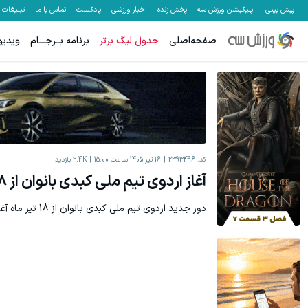
پیش بینی
اپلیکیشن ورزش سه
پخش زنده
اخبار ورزشی
پادکست
تماس با ما
تبلیغات
صفحه‌اصلی
جدول لیگ برتر
برنامه بــرجـــام
ویدیو
کد:
2393496
16 تیر 1405 ساعت 15:00
2.4K
بازدید
آغاز اردوی تیم ملی کبدی بانوان از 18 تیر
دور جدید اردوی تیم ملی کبدی بانوان از 18 تیر ماه آغاز می‌شود.