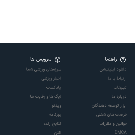
راهنما
سرویس ها
دانلود اپلیکیشن
سوژه‌های ورزشی شما
ارتباط با ما
اخبار ورزشی
تبلیغات
پادکست
درباره ما
لیگ ها و رقابت ها
ابزار توسعه دهندگان
ویدئو
فرصت های شغلی
روزنامه
قوانین و مقررات
نتایج زنده
DMCA
آنتن