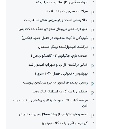
خوشامدگویی رئال مادرید به دیامونده
میلاد محمدی بالاخره در 11 نفر
حالا رسمی است: وینیسیوس شش ساله بست
اتاق فرماندهی نیروهای سعودی هدف حملات یمن
ذوب‌آهن با کیت متفاوت در فصل جدید (عکس)
بازگشت امیدوارکننده وینگر استقلال
خلاصه بازی جاگیلونیا 2 - گلاسکو رنجرز 1
آسانی برگشت، گل زد و سهراب امیدوار شد
یوونتوس - ناپولی ، فصل 2020 سری آ
رسمی: پدیده فرانسوی به پاری‌سن‌ژرمن پیوست
استقلال با سه گل به استقبال لیگ رفت
مراسم گرامیداشت روز خبرنگار و رونمایی از کیت ذوب
آهن
اعلام رضایت ترامپ از روند مسائل مربوط به ایران
گل دوم جاگیلونیا به گلاسکورنجرز