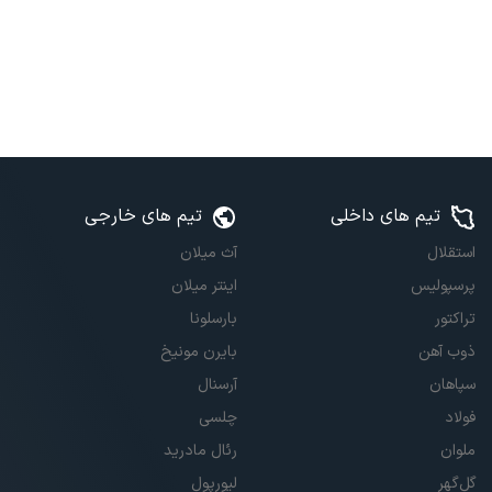
تیم های داخلی
تیم های خارجی
استقلال
آث میلان
پرسپولیس
اینتر میلان
تراکتور
بارسلونا
ذوب آهن
بایرن مونیخ
سپاهان
آرسنال
فولاد
چلسی
ملوان
رئال مادرید
گل‌گهر
لیورپول