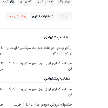
ورزش زنان
تیم ملی کبدی
کبدی زنان
کبدی
11
اشتراک گذاری
گزارش خطا
مطالب پیشنهادی
از کم پشتی موهات خجالت میکشی؟ اینجا با
تراکم بالا بکار
خرید
سرمایه گذاری ارزی روی سهام تویوتا - کلیک
کن
در4 قسط
مطالب پیشنهادی
سرمایه گذاری ارزی روی سهام تویوتا - کلیک
لوا
کن
جشنواره فروش مودم های LTE ‼️ خرید