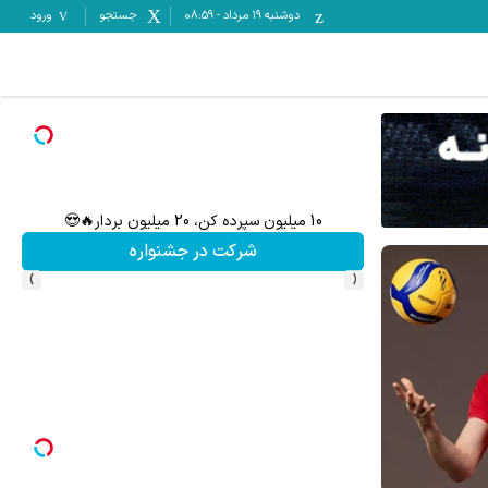
دوشنبه ۱۹ مرداد
-
08:59
جستجو
ورود
10 میلیون سپرده کن، 20 میلیون بردار🔥😍
شرکت در جشنواره
›
‹