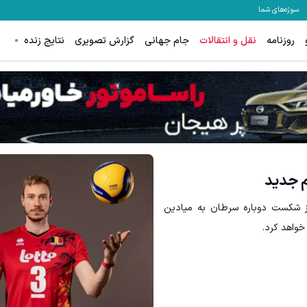
سوژه‌های شما
روزنامه
نقل و انتقالات
جام جهانی
گزارش تصویری
نتایج زنده
تخفیف ویژه جین وست تا 60 درصد + خرید در4 قسطه
مشاهده و خرید
مشاهده و خرید
م جدید
از شکست دوباره سرطان به میادین
خواهد کرد.