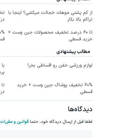
از کم پشتی موهات خجالت میکشی؟ اینجا با
تراکم بالا بکار
در4 قسطه
تا 60 درصد تخفیف محصولات جین وست +
خرید قسطی
قس
مطالب پیشنهادی
لوازم ورزشی خفن رو اقساطی بخر!
با 
پر
60% تخفیف پوشاک جین وست + خرید
قسطی
در4 قسط
دیدگاه‌ها
لطفا قبل از ارسال دیدگاه خود، حتما
قوانین و مقررات