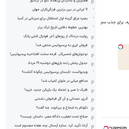
همبازیان و شاگردان پرتعداد نکو در تراکتور
7 ایرانی در بین برترین فرنگی‌کاران جهان
بصره عراق گزینه اول استقلال برای میزبانی در آسیا
یه، برای جذب سم
بهترین خطوط دفاعی تاریخ لیگ برتر
روایت دردناک از روزهای آخر فوتبال اشلی یانگ
فروش ایری به پرسپولیس منتفی شد!
نوجوان‌های شمس‌آذر، قرعه سخت افتتاحیه پرسپولیس!
جدول پخش زنده بازی‌های دوشنبه 19 مرداد
ویدیوکست: تابستان پرسپولیس چگونه گذشت؟
مدافع میانی در ملوان کمیاب شد!
فلیک با صبر و اعتماد یک بازیکن جدید خرید!
آنری، ممدانی و آن گل فراموش نشدنی
نکونام به شجاع و بیرانوند چه گفت؟
صلاح تحت تعقیب دادگاه مصر، داستان چیست؟
آرتتا تأیید کرد: ستاره آرسنال چند هفته مصدوم است