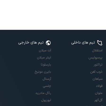
تیم های داخلی
تیم های خارجی
استقلال
آث میلان
پرسپولیس
اینتر میلان
تراکتور
بارسلونا
ذوب آهن
بایرن مونیخ
سپاهان
آرسنال
فولاد
چلسی
ملوان
رئال مادرید
گل‌گهر
لیورپول