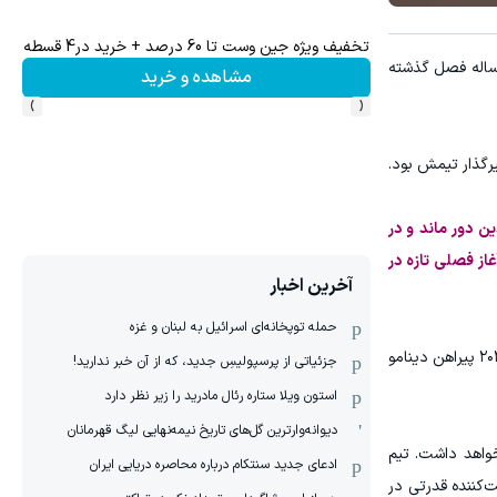
تخفیف ویژه جین وست تا 60 درصد + خرید در4 قسطه
 "ورزش سه"، سم درو، کاپیتان تیم ملی والیبال بلژیک، فصل آینده برای هالک‌بانک به میدان خواهد رفت. این قطر پاسور ۳۴ ساله فصل گذشته
مشاهده و خرید
›
‹
ن دور ماند و در
از فصلی تازه در
آخرین اخبار
حمله توپخانه‌ای اسرائیل به لبنان و غزه
درو پس از سه فصل حضور در زنیت کازان (۲۰۲۲ تا ۲۰۲۵) به لوکوموتیو نووسیبیرسک پیوست. او پیش از آن نیز بین سال‌های ۲۰۱۹ تا ۲۰۲۱ پیراهن دینامو
جزئیاتی از پرسپولیسِ جدید، که از آن ‌خبر ندارید!
استون ویلا ستاره رئال مادرید را زیر نظر دارد
دیوانه‌وارترین گل‌های تاریخ نیمه‌نهایی لیگ قهرمانان
واهد داشت. تیم
ادعای جدید سنتکام درباره محاصره دریایی ایران
کننده قدرتی در