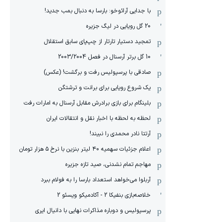
با جدایی آرائوخو: بارسا به دنبال بمب جدید!
20 گل رویایی در لیگ جزیره
تمجید دستیار تارتار از چپ‌پای سابق استقلال
10 گل برتر آرسنال در فصل 2003/2004
صادقی با پرسپولیس رفت و برگشت! (عکس)
یک شروع رویایی برای برانت و ترشتگن
بلینگام برای بازی برادرش مقابل آرسنال به امارات رفت
لحظه به لحظه با اخبار نقل و انتقالات ایران
آرتتا نادر محمدی را نبیند!
اعلام جزئیات سهمیه ۴۰ لیتر بنزین با نرخ ۵ هزار تومان
مهاجم تمام نشدنی، صید تازه جزیره
آربلوا می‌خواهد استعداد بارسا را به فولام ببرد
خلاصه‌بازی بنفیکا 2 - آکادمیکو ویسئو 2
پرسپولیس و دوباره مذاکرات نهایی با دانیال ایری