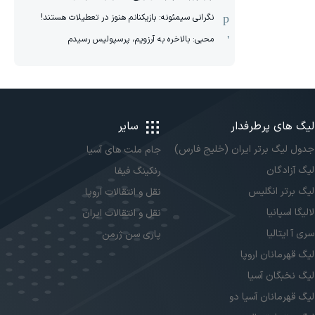
نگرانی سیمئونه: بازیکنانم هنوز در تعطیلات هستند!
محبی: بالاخره به آرزویم، پرسپولیس رسیدم
لیگ های پرطرفدار
سایر
جدول لیگ برتر ایران (خلیج فارس)
جام ملت های آسیا
لیگ آزادگان
رنکینگ فیفا
لیگ برتر انگلیس
نقل و انتقالات اروپا
لالیگا اسپانیا
نقل و انتقالات ایران
سری آ ایتالیا
پاری سن ژرمن
لیگ قهرمانان اروپا
لیگ نخبگان آسیا
لیگ قهرمانان آسیا دو