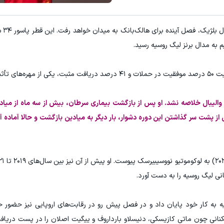
توی مدت کم دو برابر کن! (جشنواره ویژه زاگرس)🔥
60% تخفیف پوشاک جین وست + خرید قسطی
به گزارش
شرکت در جشنواره
مشاهده و خرید
 به مدال برنز لیگ روسیه رسید.
 والیبال خلاصه نشد. او پس از بازگشت بیماری سرطان، بیش از سه ماه از میادی
پشت سر گذاشتن این دوره دشوار، بار دیگر به میادین بازگشت و حالا آماده آغ
انی لیگ روسیه را به دست آورد.
 به کار خود پایان داد و در فصل پیش رو در رقابت‌های اروپایی نیز حضور خ
نی چون ماتی کازیسکی، دنیسلاو بارداروف و ییگیت اصلان را در پست دریافت‌