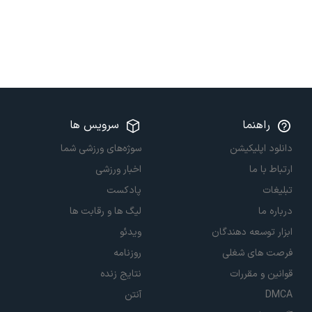
راهنما
سرویس ها
دانلود اپلیکیشن
سوژه‌های ورزشی شما
ارتباط با ما
اخبار ورزشی
تبلیغات
پادکست
درباره ما
لیگ ها و رقابت ها
ابزار توسعه دهندگان
ویدئو
فرصت های شغلی
روزنامه
قوانین و مقررات
نتایج زنده
DMCA
آنتن