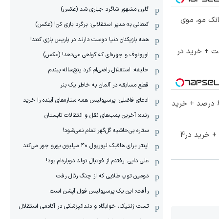
گلزن مشهور شاگرد جباری شد (عکس)
انک مو، موی
کنعانی به مدیر استقلالی: برگرد بازی کن! (عکس)
همه بازیکنان دنیا دوست دارند در پاریس بازی کنند!
ست + خرید در
اورونوف و چهره‌ای که گواهی می‌دهد! (عکس)
خلیفه: استقلال راضی‌ام کرد پنج‌ساله ببندم
قطع مسابقه در آلمان به خاطر یک بنر
ادعای فاضلی: پرسپولیس همه ستاره‌های آینده را خرید
تخفیف ویژه جین وست تا 60 درصد + خرید
زنده: آخرین بمب‌های نقل و انتقالات تابستان
ستاره بی‌حاشیه گل‌گهر تمام نمی‌شود!
60% تخفیف ویژه جین وست + خرید در4
اینتر برای هافبک لیورپول ۴۰ میلیون یورو جور می‌کند
علی دایی: رفتنم از فوتبال تولد دوباره‌ام بود!
دومین توپ طلایی که از چنگ رئال رفت
رأفت: این یک پرسپولیس فول آپشن است
تست ژنتیک، خوابگاه و دندانپزشکی در آکادمی استقلال