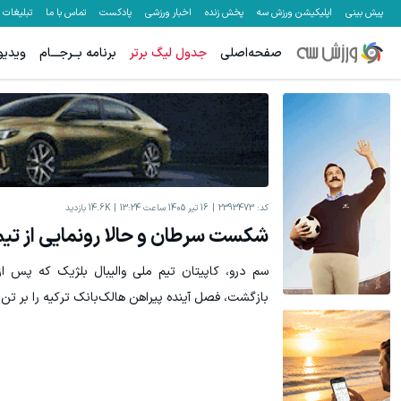
پیش بینی
اپلیکیشن ورزش سه
پخش زنده
اخبار ورزشی
پادکست
تماس با ما
تبلیغات
صفحه‌اصلی
جدول لیگ برتر
برنامه بــرجـــام
ویدیو
تا 60 درصد تخفیف محصولات جین وست + خرید قسطی
60% تخفیف پوشاک جین وست + خرید قسطی
مشاهده و خرید
کد:
2393473
16 تیر 1405 ساعت 13:24
14.6K
بازدید
شکست سرطان و حالا رونمایی از تی
سم درو، کاپیتان تیم ملی والیبال بلژیک که پس 
بازگشت، فصل آینده پیراهن هالک‌بانک ترکیه را بر تن 