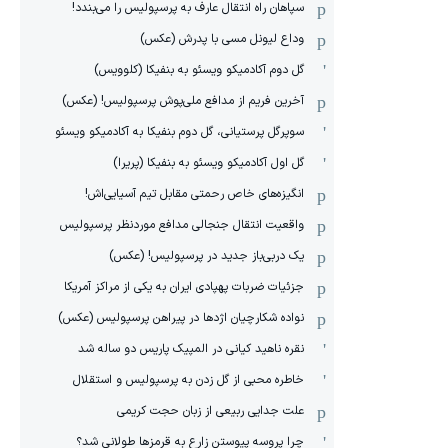
سپاهان راه انتقال عارف به پرسپولیس را می‌بندد!
وداع لیونل مسی با پدرش (عکس)
گل دوم آکادمیکو ویسئو به بنفیکا (کلوویس)
آخرین فریم از مدافع ملی‌پوش پرسپولیس! (عکس)
سوپرگل پرستیانی، گل دوم بنفیکا به آکادمیکو ویسئو
گل اول آکادمیکو ویسئو به بنفیکا (پریرا)
انگیزه‌های خاص رحمتی مقابل تیم‌ آسیایی‌اش!
واقعیت انتقال جنجالی مدافع موردنظر پرسپولیس
یک دربی‌باز جدید در پرسپولیس! (عکس)
جزئیات ضربات پهپادی ایران به یکی از مراکز آمریکا
نواده شکارچیان اژدها در پیراهن پرسپولیس (عکس)
نقره ناهید کیانی در المپیک پاریس دو ساله شد
خاطره محبی از گل زدن به پرسپولیس و استقلال
علت جدایی ربیعی از زبان حجت کریمی
چرا پروسه پیوستن زارع به قرمزها طولانی شد؟