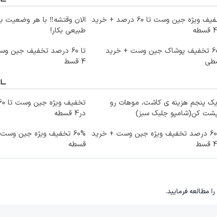
تخفیف ویژه جین وست تا 60 درصد + خرید
الان وقتشه‼️ با هر وضعیت ب
طبیعی بکار!
60% تخفیف پوشاک جین وست + خرید
تا 60 درصد تخفیف جین و
طی
4 قسط
یک پنجم هزینه ی کاشت، موهات رو
پشت کن(شامپو جلبک سبز)
در4 قسطه
تا 60 درصد تخفیف ویژه جین وست + خرید
قسطه
را مطالعه فرمایید.