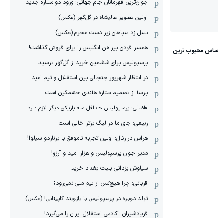
جوان‌ترین قهرمانان جام جهانی: ورود دو ستاره جدید
اولین تصویر عالیشاه در گل‌گهر (عکس)
نسل زد سپاهان زیر دست محرم (عکس)
همسر فودن پیراهن انگلیس را برای فروش گذاشت!
پرسپولیس برای ششمین خرید از گل‌گهر ترسید
در انتظار شهریور جنجالی بین استقلال و تیم امید
بارسا از تصمیم ستاره هلندی خشمگین است
فاضلی: پرسپولیس حداقل سه بازیکن دیگر لازم دارد
ربیعی: جای ما در لیگ برتر خالی است
هراس در رئال: اولین تجربه ناموفق با برناردو سیلوا!
مدیر جوان پرسپولیس و هزار امید و آرزو!
سیاوش یزدانی بلیت بغداد خرید
قربانی: چرا هیچ‌کس از تیم ملی نمی‌رود؟
تولد دوباره در پرسپولیس با بازوبند کاپیتانی! (عکس)
فریادشیران: آکادمی استقلال ایران را می‌گیرد!