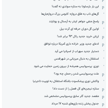
این بار بارسلونا به ستاره سوئدی نه گفت!
گل‌های ناب به طاق دروازه؛ کابوس بزرگ دروازه‌بان‌ها
پاسخ منفی جواهر اینتر به آرسنال و یونایتد
اولین گل دوران حرفه ای گرت بیل
ارزش خرید جدید رئال 93 برابر شد!
ادعای جدید وزیر خزانه داری آمریکا درباره توافق
دستیار جدید سهراب از اسپانیا می آید
استقلال به دنبال میزبانی در شهرقدس
نوری: پرسپولیس همیشه از بیرون زمین حمایت می شود
علت پرسپولیسی شدن رحمان چه بود؟
واکنش نوری پیشکسوت باشگاه استقلال به توییت تاجرنیا
ستاره نیجریه‌ای کل فصل را از دست داد!
مقصد جدید گلر سابق پرسپولیس مشخص شد
جدول پخش زنده بازی‌های شنبه 17 مرداد