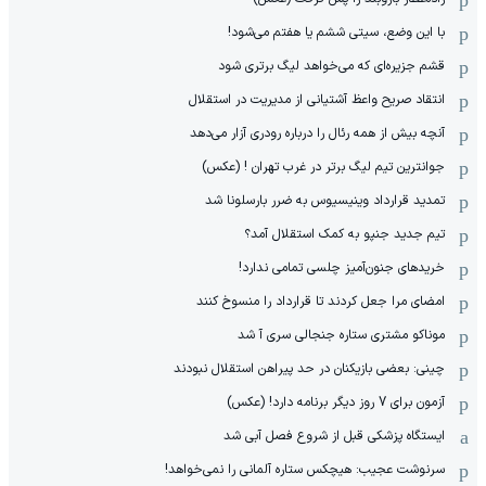
با این وضع، سیتی ششم یا هفتم می‌شود!
قشم جزیره‌ای که می‌خواهد لیگ برتری شود
انتقاد صریح واعظ آشتیانی از مدیریت در استقلال
آنچه بیش از همه رئال را درباره رودری آزار می‌دهد
جوانترین تیم لیگ برتر در غرب تهران ! (عکس)
تمدید قرارداد وینیسیوس به ضرر بارسلونا شد
تیم جدید جنپو به کمک استقلال آمد؟
خریدهای جنون‌آمیز چلسی تمامی ندارد!
امضای مرا جعل کردند تا قرارداد را منسوخ کنند
موناکو مشتری ستاره جنجالی سری آ شد
چینی: بعضی بازیکنان در حد پیراهن استقلال نبودند
آزمون برای 7 روز دیگر برنامه دارد! (عکس)
ایستگاه پزشکی قبل از شروع فصل آبی شد
سرنوشت عجیب: هیچکس ستاره آلمانی را نمی‌خواهد!