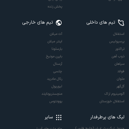
پخش زنده
تیم های داخلی
تیم های خارجی
استقلال
آث میلان
پرسپولیس
اینتر میلان
تراکتور
بارسلونا
ذوب آهن
بایرن مونیخ
سپاهان
آرسنال
فولاد
چلسی
ملوان
رئال مادرید
گل‌گهر
لیورپول
آلومینیوم اراک
منچستریونایتد
استقلال خوزستان
یوونتوس
لیگ های پرطرفدار
سایر
جدول لیگ برتر ایران (خلیج فارس)
جام ملت های آسیا