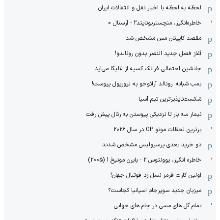
لحظه به لحظه با اخبار نقل و انتقالات ایران
خاطره‌انگیز، منچستریونایتد2 - آرسنال 0
مقصد کاپیتان مس مشخص شد
آغاز فصل جدید النصر بدون رونالدو!
جانشین احتمالی فرانک کسیه از لالیگا می‌آید
بمب شبانه: رونالد آرائوخو به لیورپول پیوست!
شکست‌ناپذیرترین تیم آسیا
نیمار سه بار تا نزدیکی پیوستن به رئال پیش رفت
برترین لحظات موتو GP در سال 2026
دو خرید بعدی پرسپولیس مشخص شدند
خاطره انگیز، یوونتوس 2 - بایرن مونیخ 1 (2005)
اولین کارت قرمز نسل زد فوتبال جهان!
میزبان جدید سوپرجام اسپانیا کجاست؟
تمام گل های مسی در جام های جهانی