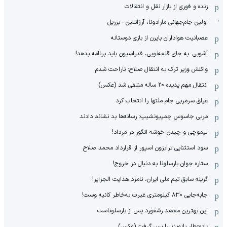
زنده و فوری از بازار نقل و انتقالات
اولین جام‌جهانی مارادونا، آرژانتین - برزیل
عصبانیت هواداران بایرن از بازی دوستانه
آشوبی: به جای قلعه‌نویی، فدراسیون باید برنامه بدهد!
واکنش وزیر ترک به انتقال صلاح: ناراحت شدم
انتقال مهم پدیده 20 ساله منتفی شد (عکس)
عراق سرمربی جام ملتها را انتخاب کرد
مربی جاسوس چمپیونشیپ: رسانه‌ها بد نشانم دادند
لیموچی و چیدن خوشه انگور در مرداد!
سود استثنایی ترابزون اسپور از قرارداد محمد صلاح
ستاره جوان بارسلونا به دنبال در خروج!
گزینه سابق تیم ملی ایران، نامزد هدایت الجزایر!
جابه‌جایی ۸۳۰ کیلومتری غیرت به‌خاطر کانیه وست!
این بهترین مقصد رشفورد پس از بارسلوناست
زاده‌عطار بازوبند را پس گرفت (عکس)