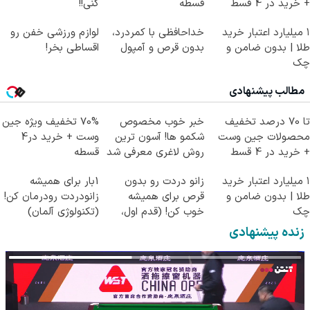
+ خرید در 4 قسط
قسطه
کنی!!
۱ میلیارد اعتبار خرید
خداحافظی با کمردرد،
لوازم ورزشی خفن رو
طلا | بدون ضامن و
بدون قرص و آمپول
اقساطی بخر!
چک
مطالب پیشنهادی
تا 70 درصد تخفیف
خبر خوب مخصوص
70% تخفیف ویژه جین
محصولات جین وست
شکمو ها! آسون ترین
وست + خرید در4
+ خرید در 4 قسط
روش لاغری معرفی شد
قسطه
۱ میلیارد اعتبار خرید
زانو دردت رو بدون
1بار برای همیشه
طلا | بدون ضامن و
قرص برای همیشه
زانودردت رودرمان کن!
چک
خوب کن! (قدم اول،
(تکنولوژی آلمان)
پرسش‌نامه)
◂پرسشنامه▸
زنده پیشنهادی