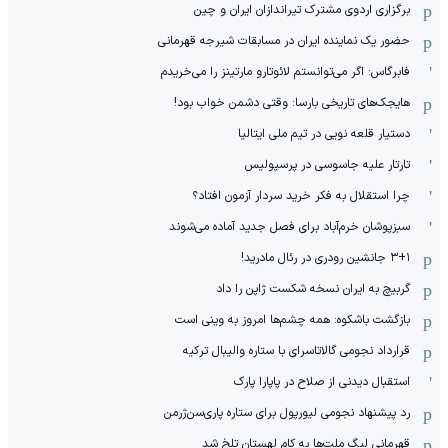
برگزاری اردوی مشترک تیراندازان ایران و چین
حضور یک نماینده ایران در مسابقات شیرجه قهرمانی
فابرگاس: اگر می‌توانستم لائوتارو مارتینز را می‌خریدم
هایجک‌های تاریخی بارسا: وقتی دشمن خواب بود!
دستیار قلعه نویی در تیم ملی ایتالیا
تارتار علیه جاسوسی در پرسپولیس
چرا استقلال به فکر خرید سردار آزمون افتاد؟
سبزپوشان خرم‌آباد برای فصل جدید آماده می‌شوند
۳+۱ جانشین رودری در رئال مادرید!
گربیچ به ایران نسخه شکست ژاپن را داد
بازگشت باشکوه: همه چشم‌ها امروز به وینی است
قرارداد نجومی گالاتاسرای با ستاره والیبال ترکیه
استقبال دیدنی از صلاح در پاپارا پارک
رد پیشنهاد نجومی لیورپول برای ستاره پاری‌سن‌ژرمن
قهرمانی لیگ ملت‌ها به کام لهستان تلخ شد