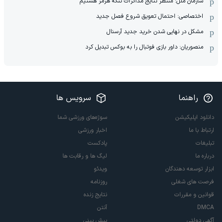
سازمان ملل: منتظر نتایج مذاکرات تنگه هرمز هستیم
اختصاصی: احتمال تعویق شروع فصل جدید
مشکل در نهایی شدن خرید جدید آرسنال
منصوریان: داور بازی فوتبال را به بوکس تبدیل کرد
راهنما
سرویس ها
دانلود اپلیکیشن
سوژه‌های ورزشی شما
ارتباط با ما
اخبار ورزشی
تبلیغات
پادکست
درباره ما
لیگ ها و رقابت ها
ابزار توسعه دهندگان
ویدئو
فرصت های شغلی
روزنامه
قوانین و مقررات
نتایج زنده
DMCA
آنتن
آگهی دولتی
پیش بینی