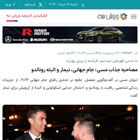
شنبه ۱۷ مرداد
-
11:21
جستجو
ورود
اپلیکیشن اندروید ورزش سه
کد:
2359531
18 اردیبهشت 1405 ساعت 20:32
105.7K
بازدید
ما مدعی قهرمانی نیستیم، فرانسه و برزیل بهترند
مصاحبه جذاب مسی: جام جهانی، نیمار و البته رونالدو
لیونل مسی در گفت‌وگویی مفصل، علاوه بر تحلیل رقبای جام جهانی ۲۰۲۶، از جزییات
زندگی شخصی، رقابت با رونالدو و احتمال جدایی اسکولونی و البته از آرزویش برای نیمار
گفت.