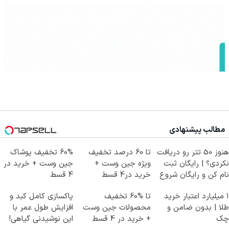
مطالب پیشنهادی
هنوز 50 تتر رو دریافت
تا 60 درصد تخفیف
60% تخفیف پوشاک
نکردی؟ | رایگان ثبت
ویژه جین وست +
جین وست + خرید در
نام کن و رایگان شروع
خرید در4 قسط
4 قسط
کن!
۱ میلیارد اعتبار خرید
تا %60 تخفیف
پاکسازی کامل کبد و
طلا | بدون ضامن و
محصولات جین وست
افزایش طول عمر با
چک
+ خرید در 4 قسط
این نوشیدنی گیاهی!