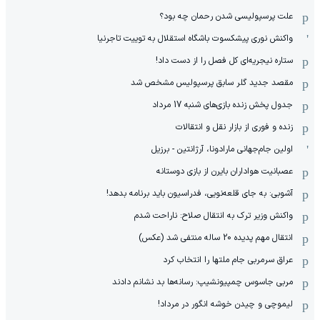
علت پرسپولیسی شدن رحمان چه بود؟
واکنش نوری پیشکسوت باشگاه استقلال به توییت تاجرنیا
ستاره نیجریه‌ای کل فصل را از دست داد!
مقصد جدید گلر سابق پرسپولیس مشخص شد
جدول پخش زنده بازی‌های شنبه 17 مرداد
زنده و فوری از بازار نقل و انتقالات
اولین جام‌جهانی مارادونا، آرژانتین - برزیل
عصبانیت هواداران بایرن از بازی دوستانه
آشوبی: به جای قلعه‌نویی، فدراسیون باید برنامه بدهد!
واکنش وزیر ترک به انتقال صلاح: ناراحت شدم
انتقال مهم پدیده 20 ساله منتفی شد (عکس)
عراق سرمربی جام ملتها را انتخاب کرد
مربی جاسوس چمپیونشیپ: رسانه‌ها بد نشانم دادند
لیموچی و چیدن خوشه انگور در مرداد!