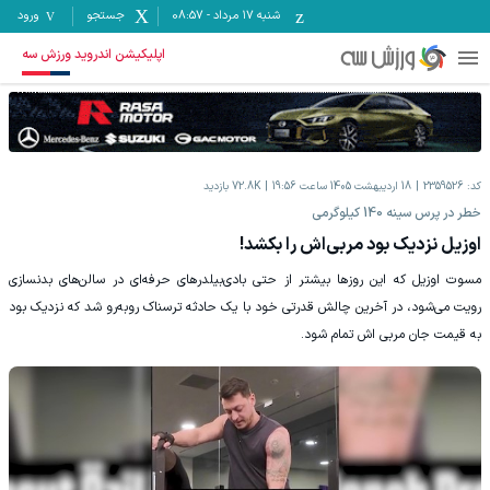
شنبه ۱۷ مرداد
-
08:57
جستجو
ورود
اپلیکیشن اندروید ورزش سه
کد:
2359526
18 اردیبهشت 1405 ساعت 19:56
72.8K
بازدید
خطر در پرس سینه 140 کیلوگرمی
اوزیل نزدیک بود مربی‌اش را بکشد!
مسوت اوزیل که این روزها بیشتر از حتی بادی‌بیلدرهای حرفه‌ای در سالن‌های بدنسازی
رویت می‌شود، در آخرین چالش قدرتی خود با یک حادثه ترسناک رو‌به‌رو شد که نزدیک بود
به قیمت جان مربی اش تمام شود.