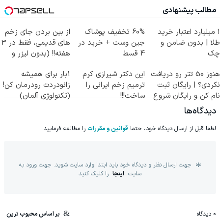
کلیک جهت خرید
مطالب پیشنهادی
۱ میلیارد اعتبار خرید
60% تخفیف پوشاک
از بین بردن جای زخم
طلا | بدون ضامن و
جین وست + خرید در
های قدیمی، فقط در 3
چک
4 قسط
هفته!! (بدون لیزر و
جراحی)
هنوز 50 تتر رو دریافت
این دکتر شیرازی کرم
1بار برای همیشه
نکردی؟ | رایگان ثبت
ترمیم زخم ایرانی را
زانودردت رودرمان کن!
نام کن و رایگان شروع
ساخت!!!
(تکنولوژی آلمان)
کن!
◂پرسشنامه▸
دیدگاه‌ها
لطفا قبل از ارسال دیدگاه خود، حتما
قوانین و مقررات
را مطالعه فرمایید.
جهت ارسال نظر و دیدگاه خود باید ابتدا وارد سایت شوید. جهت ورود به
سایت
اینجا
را کلیک کنید
0
دیدگاه
بر اساس محبوب ترین