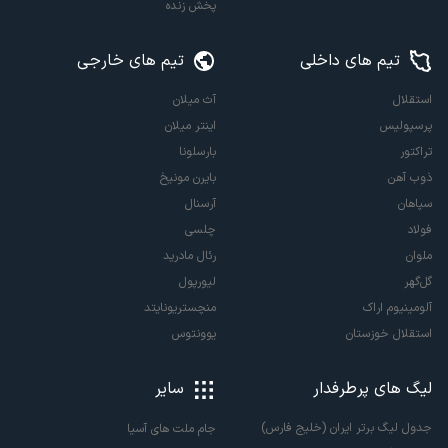
پخش زنده
تیم های داخلی
تیم های خارجی
استقلال
آث میلان
پرسپولیس
اینتر میلان
تراکتور
بارسلونا
ذوب آهن
بایرن مونیخ
سپاهان
آرسنال
فولاد
چلسی
ملوان
رئال مادرید
گل‌گهر
لیورپول
آلومینیوم اراک
منچستریونایتد
استقلال خوزستان
یوونتوس
لیگ های پرطرفدار
سایر
جدول لیگ برتر ایران (خلیج فارس)
جام ملت های آسیا