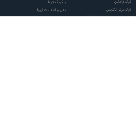
لیگ آزادگان
رنکینگ فیفا
لیگ برتر انگلیس
نقل و انتقالات اروپا
لالیگا اسپانیا
نقل و انتقالات ایران
سری آ ایتالیا
پاری سن ژرمن
لیگ قهرمانان اروپا
لیگ نخبگان آسیا
لیگ قهرمانان آسیا دو
لیگ برتر فوتسال
تمام حقوق مادی و معنوی این سایت متعلق به ورزش سه می باشد. شما می توانید از
سایت ورزش سه در صورت پذیرش موافقت نامه کاربری استفاده نمایید.