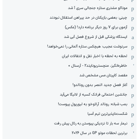
موناکو مشتری ستاره جنجالی سری آ شد
چینی: بعضی بازیکنان در حد پیراهن استقلال نبودند
آزمون برای 7 روز دیگر برنامه دارد! (عکس)
ایستگاه پزشکی قبل از شروع فصل آبی شد
سرنوشت عجیب: هیچکس ستاره آلمانی را نمی‌خواهد!
لحظه به لحظه با اخبار نقل و انتقالات ایران
خاطره‌انگیز، منچستریونایتد2 - آرسنال 0
مقصد کاپیتان مس مشخص شد
آغاز فصل جدید النصر بدون رونالدو!
جانشین احتمالی فرانک کسیه از لالیگا می‌آید
بمب شبانه: رونالد آرائوخو به لیورپول پیوست!
شکست‌ناپذیرترین تیم آسیا
نیمار سه بار تا نزدیکی پیوستن به رئال پیش رفت
برترین لحظات موتو GP در سال 2026