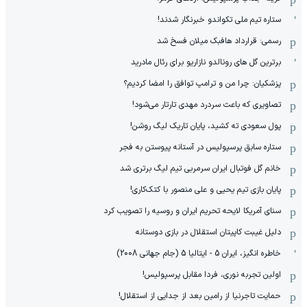
ستاره تیم ملی تکواندو خبرنگار شدند!
رسمی: قرارداد هافبک میلان فسخ شد
برترین گل های رونالدو نازاریو برای رئال مادرید
پزشکیان: چرا من و ترامپ توافق را امضا کردیم؟
تصاویری که باعث سردرد مهدی تارتار می‌شود!
پول سعودی ته کشید، پایان تاریک لیگ روشن!
ستاره سابق پرسپولیس در آستانه پیوستن به فجر
خانم گل فوتبال ایران سرمربی تیم لیگ برتری شد
پایان بازی تیم یحیی و علی منصور با کتک‌کاری!
سنای آمریکا لایحه تحریم ایران و روسیه را تصویب کرد
دلیل غیبت کاپیتان استقلال در بازی دوستانه
خاطره انگیز، ایران 5 - ایتالیا 5 (جام جهانی 2008)
اولین تجربه نوری، فردا مقابل پرسپولیس!
حمایت تاجرنیا از رامین بعد از جدایی از استقلال!