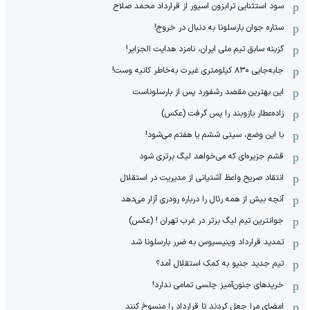
سود استثنایی ترابزون اسپور از قرارداد محمد صلاح
ستاره جوان بارسلونا به دنبال در خروج!
گزینه سابق تیم ملی ایران، نامزد هدایت الجزایر!
جابه‌جایی ۸۳۰ کیلومتری غیرت به‌خاطر کانیه وست!
این بهترین مقصد رشفورد پس از بارسلوناست
زاده‌عطار بازوبند را پس گرفت (عکس)
با این وضع، سیتی ششم یا هفتم می‌شود!
قشم جزیره‌ای که می‌خواهد لیگ برتری شود
انتقاد صریح واعظ آشتیانی از مدیریت در استقلال
آنچه بیش از همه رئال را درباره رودری آزار می‌دهد
جوانترین تیم لیگ برتر در غرب تهران ! (عکس)
تمدید قرارداد وینیسیوس به ضرر بارسلونا شد
تیم جدید جنپو به کمک استقلال آمد؟
خریدهای جنون‌آمیز چلسی تمامی ندارد!
امضای مرا جعل کردند تا قرارداد را منسوخ کنند