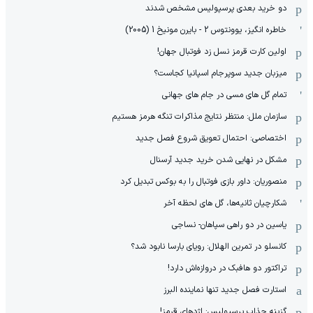
دو خرید بعدی پرسپولیس مشخص شدند
خاطره انگیز، یوونتوس 2 - بایرن مونیخ 1 (2005)
اولین کارت قرمز نسل زد فوتبال جهان!
میزبان جدید سوپرجام اسپانیا کجاست؟
تمام گل های مسی در جام های جهانی
سازمان ملل: منتظر نتایج مذاکرات تنگه هرمز هستیم
اختصاصی: احتمال تعویق شروع فصل جدید
مشکل در نهایی شدن خرید جدید آرسنال
منصوریان: داور بازی فوتبال را به بوکس تبدیل کرد
شکارچیان ثانیه‌ها، گل های لحظه آخر
یاسین در دو راهی سپاهان- نساجی
کانسلو در تمرین الهلال: رویای بارسا نابود شد؟
تراکتور دو هافبک در دروازه‌اش دارد!
استارت فصل جدید تنها نماینده البرز
گزینه جذاب پرسپولیس: اژدهای قرمز!