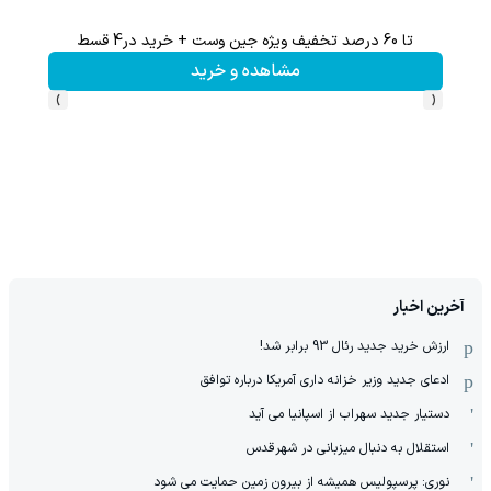
تا 60 درصد تخفیف ویژه جین وست + خرید در4 قسط
60% تخفیف 
مشاهده و خرید
›
‹
آخرین اخبار
ارزش خرید جدید رئال 93 برابر شد!
ادعای جدید وزیر خزانه داری آمریکا درباره توافق
دستیار جدید سهراب از اسپانیا می آید
استقلال به دنبال میزبانی در شهرقدس
نوری: پرسپولیس همیشه از بیرون زمین حمایت می شود