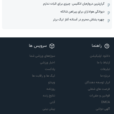
گران‌ترین دروازه‌بان انگلیس: چیزی برای اثبات ندارم
دیوانگی هواداران برای پیراهن شالکه
چهره بشاش محرم در آستانه آغاز لیگ برتر
راهنما
سرویس ها
دانلود اپلیکیشن
سوژه‌های ورزشی شما
ارتباط با ما
اخبار ورزشی
تبلیغات
پادکست
درباره ما
لیگ ها و رقابت ها
ابزار توسعه دهندگان
ویدئو
فرصت های شغلی
روزنامه
قوانین و مقررات
نتایج زنده
DMCA
آنتن
آگهی دولتی
پیش بینی