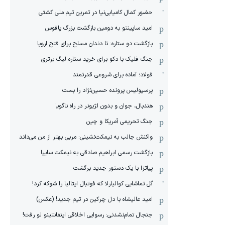
حضور کمال کامیابی‌نیا در تمرین تیم ملی کشتی
امید ساپینتو به دومین بازگشت بزرگ پافوس
بازگشت دو ستاره: تا دندان مسلح برای فتح اروپا
جنگ فلیک با دکو برای خرید ستاره لیگ برتری
فولاد؛ آماده برای شروعی قدرتمند
پرسپولیس پرونده حسین‌نژاد را بست
هندبال، جوان و بدون لژیونر در راه ناگویا
جنگ تحریمی آمریکا و چین
واکنش جالب به نیمکت‌نشینی: مربی بهتر از من می‌داند
بازگشت رسمی ابراهیم صادقی به نیمکت سایپا
پیاتزا با یک دستور جدید برگشت
گل تماشایی کوالیارلا که فوتبال ایتالیا را شوکه کرد!
امید عالیشاه با دل چرکین در تیم جدید! (عکس)
جنجال تمام‌نشدنی:‌ رسوایی اخلاقی اینفانتینو لو رفت!