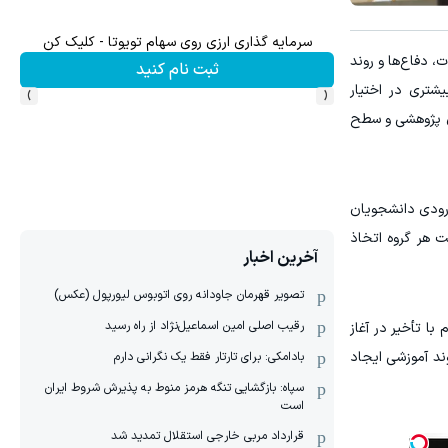
۱ میلیارد اعتبار خرید طلا | بدون ضامن و چک
 دفاع‌ها و روند
کلیک کن!
›
‹
شتری در اختیار
ای پژوهشی و سطح
رودی دانشجویان
ت هر گروه اتخاذ
آخرین اخبار
تصویر قهرمان جاودانه روی اتوبوس لیورپول (عکس)
رقیب اصلی امین اسماعیل‌نژاد از راه رسید
ا تأخیر در آغاز
ند آموزشی ایجاد
بادامکی: برای تارتار فقط یک نگرانی دارم
سپاه: بازگشایی تنگه هرمز منوط به پذیرش شروط ایران
است
قرارداد مربی خارجی استقلال تمدید شد