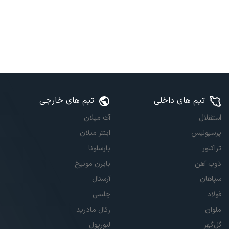
تیم های داخلی
تیم های خارجی
استقلال
آث میلان
پرسپولیس
اینتر میلان
تراکتور
بارسلونا
ذوب آهن
بایرن مونیخ
سپاهان
آرسنال
فولاد
چلسی
ملوان
رئال مادرید
گل‌گهر
لیورپول