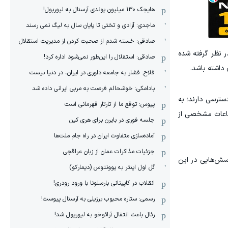
هایجک 130 میلیون پوندی آرسنال به لیورپول!
ماجدی: آزادی و تختی تا پایان سال به لیگ نمی رسند
صادقی: خسته شدم از صحبت کردن از مدیریت استقلال
ر نظر گرفته شده
صادقی: استقلال را این‌طور نمی‌شود اداره کرد!
داشته باشد.
فلاح: فشار به جامعه داوری در ایران، در دنیا نیست
بادامکی: خوشحالم فرصت به مربی ایرانی داده شد
سترسی دارند؛ به
پیوس: توقع ما از تارتار قهرمانی است
ر ساعات مشخصی از
جلسه فوری در بایرن برای هری کین
آماده‌سازی متفاوت ایران در راه جام ملت‌ها
جزئیات مذاکرات عمان از زبان عراقچی
رسش‌هایی در این
گل اول اینتر به یوونتوس (دیمارکو)
انقلاب در کاپیتانی بارسلونا با ورود رودری!
رسمی: ستاره محبوب برزیلی به آرسنال پیوست!
رئال باعث انتقال آرائوخو به لیورپول شد!