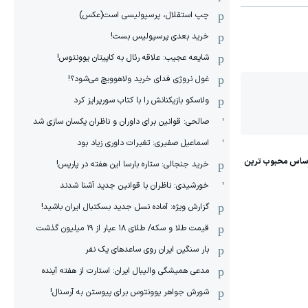
چپ استقلال، پرسپولیسی است(عکس)
خرید بعدی پرسپولیس بست!
شایعه عجیب: علاقه رئال به کاپیتان یوونتوس!
غول نروژی فدای خرید ولاهوویچ می‌شود؟!
ولاسکو بازیکنانش را با کتاب سورپرایز کرد
صالحی: قوانین برای داوران و ناظران یکسان سازی شد
اسماعیل صفیری: تغیرات داوری زیاد بود
خرید جنجالی: ستاره بارسا این هفته در پاریس!
خورشیدی: ناظران با قوانین جدید آشنا شدند
گزارش ویژه‌: آماده نسل جدید بسکتبال ایران باشید!
قیمت طلا و سکه/ طلای ۱۸ عیار از ۱۹ میلیون گذشت
بار سنگین ایران روی ساعدهای یک نفر
مدعی همیشگی والیبال ایران: استارت از هفته آینده
شورش جواهر یوونتوس برای پیوستن به آرسنال!