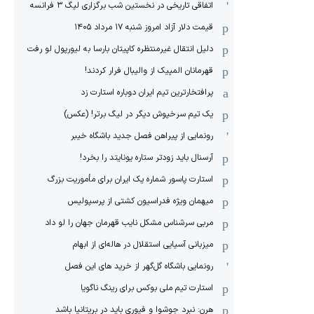
اتفاقی تاریخی در نخستین شب برگزاری لیگ ۳ فرانسه
قیمت دلار آزاد امروز شنبه ۱۷ مرداد ۱۴۰۵
دلیل انتقال غیرمنتظره کاپیتان بارسا به لیورپول لو رفت
قهرمانان المپیک از والیبال فرار کردند!
پرافتخارترین تیم ایران دوباره استارت زد
یک تیم سرخپوش دیگر در لیگ برتر! (عکس)
رونمایی از پیراهن فصل جدید باشگاه خیبر
آرسنال باید زودتر ستاره یونایتد را بخرد!
استارت پاسور شماره یک ایران برای مأموریت بزرگ
میهمان ویژه فدراسیون کشتی از پرسپولیس
مربی سرشناس مشکل نایب قهرمان جهان را لو داد
میزبانی آسیایی استقلال در هاله‌ای از ابهام
رونمایی باشگاه گل‌گهر از خرید های این فصل
استارت تیم ملی بوکس برای رینگ ناگویا
هرن: نبرد جوشوا و فیوری باید در بریتانیا باشد