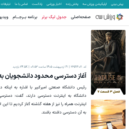
پیش بینی
اپلیکیشن ورزش سه
پخش زنده
اخبار ورزشی
پادکست
تماس با ما
تبلیغات
صفحه‌اصلی
جدول لیگ برتر
برنامه بــرجـــام
ویدیو
میدونستی میتونی از بالا رفتن ارزش سهام گوگل سود کسب کنی؟
IM LS7 لوکس ترین شاسی بلن
ثبت نام کنید
کد:
2359607
19 اردیبهشت 1405 ساعت 08:53
24.5K
بازدید
آغاز دسترسی محدود دانشجویان به 
دانشگاه به اینترنت دسترسی دارند، گفت: دسترس
اینترنت همراه را نیز از هفته گذشته آغاز کردیم تا این
به آن دسترسی داشته باشند.