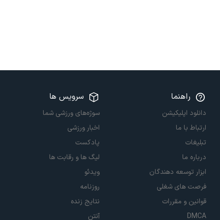
راهنما
سرویس ها
دانلود اپلیکیشن
سوژه‌های ورزشی شما
ارتباط با ما
اخبار ورزشی
تبلیغات
پادکست
درباره ما
لیگ ها و رقابت ها
ابزار توسعه دهندگان
ویدئو
فرصت های شغلی
روزنامه
قوانین و مقررات
نتایج زنده
DMCA
آنتن