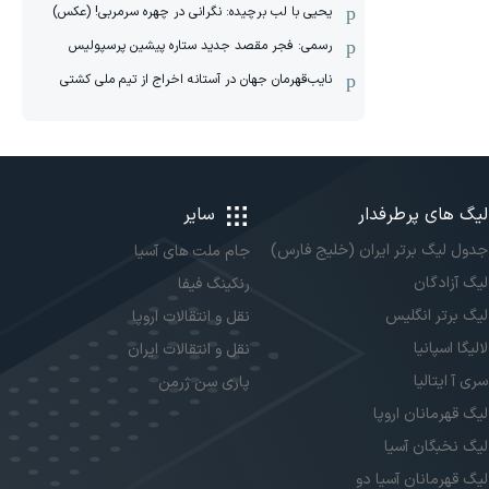
یحیی با لب برچیده: نگرانی در چهره سرمربی! (عکس)
رسمی: فجر مقصد جدید ستاره پیشین پرسپولیس
نایب‌قهرمان جهان در آستانه اخراج از تیم ملی کشتی
لیگ های پرطرفدار
سایر
جدول لیگ برتر ایران (خلیج فارس)
جام ملت های آسیا
لیگ آزادگان
رنکینگ فیفا
لیگ برتر انگلیس
نقل و انتقالات اروپا
لالیگا اسپانیا
نقل و انتقالات ایران
سری آ ایتالیا
پاری سن ژرمن
لیگ قهرمانان اروپا
لیگ نخبگان آسیا
لیگ قهرمانان آسیا دو