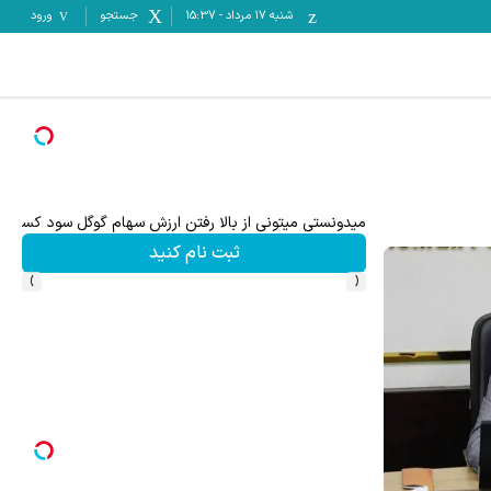
شنبه ۱۷ مرداد
-
15:37
جستجو
ورود
ترید EURUSD با اسپرد از صفر پیپ
ثبت نام کنید
›
‹