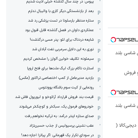
پیوس: در چند سال گذشته خیلی اذیت شدیم
بعد از بازنشستگی دیگر کاری با والیبال ندارم
ستاره مدنظر بارسلونا در تست پزشکی رد شد
عملکردی داوان در فصل گذشته قابل قبول بود
شایعه دردناک برای لئو: پدر مسی درگذشت!
نوری به این دلایل سرمربی نفت آبادان شد
وکس ترین شاسی بلند
سیمئونه: تکلیف خولین آلوارز را مشخص کردیم
استارت ناکام بزرگ لیگ ملت‌ها برای فتح اروپا
و فروش
بازدید مدیرعامل از کمپ اختصاصی تراکتور (عکس)
رونمایی از کیت سوم باشگاه یوونتوس
قیمت بند فروش قرارداد آرائوخو و لیورپول فاش شد
وکس ترین شاسی بلند
خودروهای فرمول یک، سبک‌تر و کوچک‌تر می‌شوند
صدای ستاره اینتر درآمد: به ترکیه نخواهم رفت
یجی‌کالا (
عقب نشینی پرسپولیس از جذب حسین‌نژاد
در سودای تکرار یک قهرمانی: اگر پیاتزا اجازه دهد!