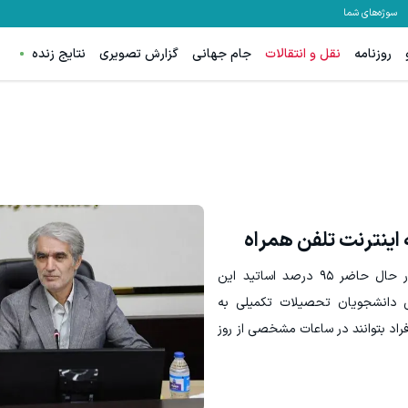
سوژه‌های شما
روزنامه
نقل و انتقالات
جام جهانی
گزارش تصویری
نتایج زنده
د برقی ایران
هنوز 50 تتر رو دریافت نکردی؟ | رایگان ثبت نام کن و رایگان شروع کن!
ثبت درخواست
دریافت 50 تتر !
اینترنت تلفن همراه
رئیس دانشگاه صنعتی امیرکبیر با اشاره به اینکه در حال حاضر ۹۵ درصد اساتید این
ی دانشجویان تحصیلات تکمیلی به
 افراد بتوانند در ساعات مشخصی از روز