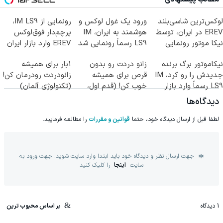
لوکس‌ترین شاسی‌بلند
ورود یک غول لوکس و
رونمایی از IM LS9،
EREV در ایران، توسط
هوشمند به ایران، IM
پرچم‌دار فوق‌لوکس
نیکا موتور رونمایی
LS9 رسماً رونمایی شد
EREV وارد بازار ایران
شد!
شد
Image failed to load
نیکاموتور برگ برنده
زانو دردت رو بدون
1بار برای همیشه
جدیدش را رو کرد، IM
قرص برای همیشه
زانودردت رودرمان کن!
LS9 رسماً وارد بازار
خوب کن! (قدم اول،
(تکنولوژی آلمان)
ایران شد
پرسش‌نامه)
◂پرسشنامه▸
دیدگاه‌ها
لطفا قبل از ارسال دیدگاه خود، حتما
قوانین و مقررات
را مطالعه فرمایید.
جهت ارسال نظر و دیدگاه خود باید ابتدا وارد سایت شوید. جهت ورود به
سایت
اینجا
را کلیک کنید
1
دیدگاه
بر اساس محبوب ترین