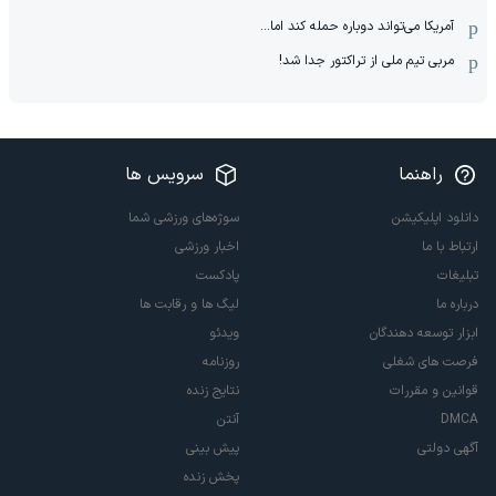
آمریکا می‌تواند دوباره حمله کند اما...
مربی تیم ملی از تراکتور جدا شد!
راهنما
سرویس ها
دانلود اپلیکیشن
سوژه‌های ورزشی شما
ارتباط با ما
اخبار ورزشی
تبلیغات
پادکست
درباره ما
لیگ ها و رقابت ها
ابزار توسعه دهندگان
ویدئو
فرصت های شغلی
روزنامه
قوانین و مقررات
نتایج زنده
DMCA
آنتن
آگهی دولتی
پیش بینی
پخش زنده