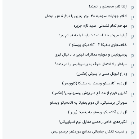
آرتتا نادر محمدی را نبیند!
اعلام جزئیات سهمیه ۴۰ لیتر بنزین با نرخ ۵ هزار تومان
مهاجم تمام نشدنی، صید تازه جزیره
آربلوا می‌خواهد استعداد بارسا را به فولام ببرد
خلاصه‌بازی بنفیکا 2 - آکادمیکو ویسئو 2
پرسپولیس و دوباره مذاکرات نهایی با دانیال ایری
سپاهان راه انتقال عارف به پرسپولیس را می‌بندد!
وداع لیونل مسی با پدرش (عکس)
گل دوم آکادمیکو ویسئو به بنفیکا (کلوویس)
آخرین فریم از مدافع ملی‌پوش پرسپولیس! (عکس)
سوپرگل پرستیانی، گل دوم بنفیکا به آکادمیکو ویسئو
گل اول آکادمیکو ویسئو به بنفیکا (پریرا)
انگیزه‌های خاص رحمتی مقابل تیم‌ آسیایی‌اش!
واقعیت انتقال جنجالی مدافع موردنظر پرسپولیس