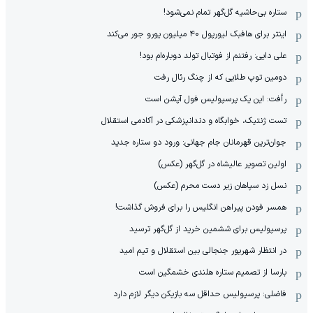
ستاره بی‌حاشیه گل‌گهر تمام نمی‌شود!
اینتر برای هافبک لیورپول ۴۰ میلیون یورو جور می‌کند
علی دایی: رفتنم از فوتبال تولد دوباره‌ام بود!
دومین توپ طلایی که از چنگ رئال رفت
رأفت: این یک پرسپولیس فول آپشن است
تست ژنتیک، خوابگاه و دندانپزشکی در آکادمی استقلال
جوان‌ترین قهرمانان جام جهانی: ورود دو ستاره جدید
اولین تصویر عالیشاه در گل‌گهر (عکس)
نسل زد سپاهان زیر دست محرم (عکس)
همسر فودن پیراهن انگلیس را برای فروش گذاشت!
پرسپولیس برای ششمین خرید از گل‌گهر ترسید
در انتظار شهریور جنجالی بین استقلال و تیم امید
بارسا از تصمیم ستاره هلندی خشمگین است
فاضلی: پرسپولیس حداقل سه بازیکن دیگر لازم دارد