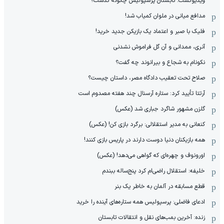
ویدیوکست: تابستان پرسپولیس چگونه گذشت؟
مدافع میانی در ملوان کمیاب شد!
فلیک با صبر و اعتماد یک بازیکن جدید خرید!
آنری، ممدانی و آن گل فراموش نشدنی
نکونام به شجاع و بیرانوند چه گفت؟
صلاح تحت تعقیب دادگاه مصر، داستان چیست؟
آرتتا تأیید کرد: ستاره آرسنال چند هفته مصدوم است
گلزن مشهور شاگرد جباری شد (عکس)
کنعانی به مدیر استقلالی: برگرد بازی کن! (عکس)
همه بازیکنان دنیا دوست دارند در پاریس بازی کنند!
اورونوف و چهره‌ای که گواهی می‌دهد! (عکس)
خلیفه: استقلال راضی‌ام کرد پنج‌ساله ببندم
قطع مسابقه در آلمان به خاطر یک بنر
ادعای فاضلی: پرسپولیس همه ستاره‌های آینده را خرید
زنده: آخرین بمب‌های نقل و انتقالات تابستان