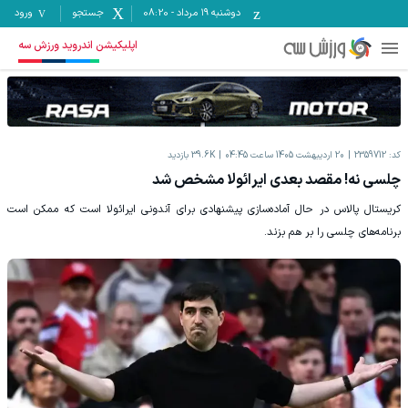
دوشنبه ۱۹ مرداد
-
08:20
جستجو
ورود
اپلیکیشن اندروید ورزش سه
کد:
2359712
20 اردیبهشت 1405 ساعت 04:45
39.6K
بازدید
چلسی نه! مقصد بعدی ایرائولا مشخص شد
کریستال پالاس در حال آماده‌سازی پیشنهادی برای آندونی ایرائولا است که ممکن است
برنامه‌های چلسی را بر هم بزند.