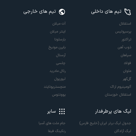
تیم های داخلی
تیم های خارجی
استقلال
آث میلان
پرسپولیس
اینتر میلان
تراکتور
بارسلونا
ذوب آهن
بایرن مونیخ
سپاهان
آرسنال
فولاد
چلسی
ملوان
رئال مادرید
گل‌گهر
لیورپول
آلومینیوم اراک
منچستریونایتد
استقلال خوزستان
یوونتوس
لیگ های پرطرفدار
سایر
جدول لیگ برتر ایران (خلیج فارس)
جام ملت های آسیا
لیگ آزادگان
رنکینگ فیفا