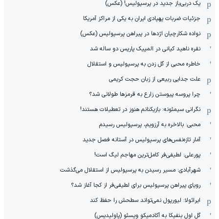
یک دربی‌باز جدید در پرسپولیس! (عکس)
جزئیات ضربات پهپادی ایران به یکی از مراکز آمریکا
نواده شکارچیان اژدها در پیراهن پرسپولیس (عکس)
نقره ناهید کیانی در المپیک پاریس دو ساله شد
خاطره محبی از گل زدن به پرسپولیس و استقلال
علت جدایی ربیعی از زبان حجت کریمی
چرا پروسه پیوستن زارع به قرمزها طولانی شد؟
نگرانی سیمئونه: بازیکنانم هنوز در تعطیلات هستند!
محبی: بالاخره به آرزویم، پرسپولیس رسیدم
آمار تازه‌نفس‌های پرسپولیس در آستانه فصل جدید
پورعلی: لطیفی‌فر کامل‌ترین مهاجم لیگ است!
شهرآبادی: مسیر رسیدن به پرسپولیس از استقلال می‌گذشت
رویای پیراهن پرسپولیس برای لطیفی‌فر از کجا آغاز شد؟
ایرائولا: لیورپول نمی‌تواند سطحش را حفظ کند
گل اول بنفیکا به آکادمیکو ویسئو (پاولیدیس)