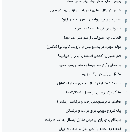
ربیعی: جای ما در لیگ برتر خالی است
هراس در رئال: اولین تجربه ناموفق با برناردو سیلوا!
مدیر جوان پرسپولیس و هزار امید و آرزو!
سیاوش یزدانی بلیت بغداد خرید
قربانی: چرا هیچ‌کس از تیم ملی نمی‌رود؟
تولد دوباره در پرسپولیس با بازوبند کاپیتانی! (عکس)
فریادشیران: آکادمی استقلال ایران را می‌گیرد!
با جدایی آرائوخو: بارسا به دنبال بمب جدید!
20 گل رویایی در لیگ جزیره
تمجید دستیار تارتار از چپ‌پای سابق استقلال
10 گل برتر آرسنال در فصل 2003/2004
صادقی با پرسپولیس رفت و برگشت! (عکس)
یک شروع رویایی برای برانت و ترشتگن
بلینگام برای بازی برادرش مقابل آرسنال به امارات رفت
لحظه به لحظه با اخبار نقل و انتقالات ایران