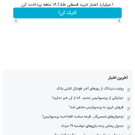
۱ میلیارد اعتبار خرید قسطی طلا | ۱۸ ماهه پرداخت کن
از آیفون 17 تا پلی استیشن 5 جایزه ببر 🎮😍📱 | بازی کن ، گردونه
کلیک کن!
›
‹
آخرین اخبار
روایت دردناک از روزهای آخر فوتبال اشلی یانگ
جزئیاتی از پرسپولیسِ جدید، که از آن ‌خبر ندارید!
فروش ایری به پرسپولیس منتفی شد!
نوجوان‌های شمس‌آذر، قرعه سخت افتتاحیه پرسپولیس!
جدول پخش زنده بازی‌های دوشنبه 19 مرداد