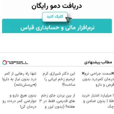
مطالب پیشنهادی
❌سمت جراحی نرو❌
این دکتر شیرازی کرم
تنها راه رهایی از کمر
درمان کمردرد بدون
ترمیم زخم ایرانی را
درد بدون نیاز به دارو!
قرص و دارو
ساخت!!!
(◂پرسش‌نامه)
۱ میلیارد اعتبار خرید
از بین بردن جای زخم
بدون هیچ دارو و
طلا | بدون ضامن و
های قدیمی، فقط در 3
عوارضی کمر دردت رو
چک
هفته!! (بدون لیزر و
درمان کن!
جراحی)
(پرسش‌نامه)