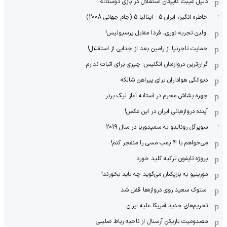
دلیل غیبت کاپیتان استقلال در بازی دوستانه
خاطره انگیز، ایران 5 - ایتالیا 5 (جام جهانی 2008)
اولین تجربه نوری، فردا مقابل پرسپولیس!
حمایت تاجرنیا از رامین بعد از جدایی از استقلال!
گران‌ترین دروازه‌بان انگلیس: چیزی برای اثبات ندارم
دیوانگی هواداران برای پیراهن شالکه
چهره بشاش محرم در آستانه آغاز لیگ برتر
آینده دروازه‌بانی ایران در این عکس!
سوپرگل رونالدو به سمپدوریا در سال 2019
می‌خواهم با 4 بمب مسی را منفجر کنم!
پروژه تایفون ترکیه کلید خورد
مورینیو به بازیکنان می‌گوید چه باید بخورند!
استوک سعید روی دروازه‌ها قفل شد
تحریم‌های جدید آمریکا علیه ایران
مصدومیت بازیکن آرسنال از ناحیه رباط صلیبی