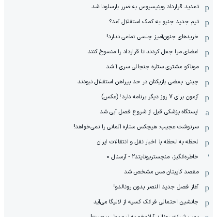
تمدید قرارداد وینیسیوس به ضرر بارسلونا شد
تیم جدید جنپو به کمک استقلال آمد؟
خریدهای جنون‌آمیز چلسی تمامی ندارد!
امضای مرا جعل کردند تا قرارداد را منسوخ کنند
موناکو مشتری ستاره جنجالی سری آ شد
چینی: بعضی بازیکنان در حد پیراهن استقلال نبودند
آزمون برای 7 روز دیگر برنامه دارد! (عکس)
ایستگاه پزشکی قبل از شروع فصل آبی شد
سرنوشت عجیب: هیچکس ستاره آلمانی را نمی‌خواهد!
لحظه به لحظه با اخبار نقل و انتقالات ایران
خاطره‌انگیز، منچستریونایتد2 - آرسنال 0
مقصد کاپیتان مس مشخص شد
آغاز فصل جدید النصر بدون رونالدو!
جانشین احتمالی فرانک کسیه از لالیگا می‌آید
بمب شبانه: رونالد آرائوخو به لیورپول پیوست!