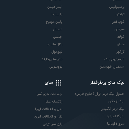
پرسپولیس
اینتر میلان
تراکتور
بارسلونا
ذوب آهن
بایرن مونیخ
سپاهان
آرسنال
فولاد
چلسی
ملوان
رئال مادرید
گل‌گهر
لیورپول
آلومینیوم اراک
منچستریونایتد
استقلال خوزستان
یوونتوس
لیگ های پرطرفدار
سایر
جدول لیگ برتر ایران (خلیج فارس)
جام ملت های آسیا
لیگ آزادگان
رنکینگ فیفا
لیگ برتر انگلیس
نقل و انتقالات اروپا
لالیگا اسپانیا
نقل و انتقالات ایران
سری آ ایتالیا
پاری سن ژرمن