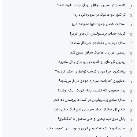
کانسلو در تمرین الهلال: رویای بارسا نابود شد؟
تراکتور دو هافبک در دروازه‌اش دارد!
استارت فصل جدید تنها نماینده البرز
گزینه جذاب پرسپولیس: اژدهای قرمز!
ستاره تیم ملی تکواندو خبرنگار شدند!
رسمی: قرارداد هافبک میلان فسخ شد
برترین گل های رونالدو نازاریو برای رئال مادرید
پزشکیان: چرا من و ترامپ توافق را امضا کردیم؟
تصاویری که باعث سردرد مهدی تارتار می‌شود!
پول سعودی ته کشید، پایان تاریک لیگ روشن!
ستاره سابق پرسپولیس در آستانه پیوستن به فجر
خانم گل فوتبال ایران سرمربی تیم لیگ برتری شد
پایان بازی تیم یحیی و علی منصور با کتک‌کاری!
سنای آمریکا لایحه تحریم ایران و روسیه را تصویب کرد