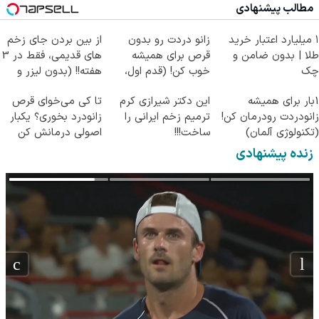
مطالب پیشنهادی
۱ میلیارد اعتبار خرید
زانو دردت رو بدون
از بین بردن جای زخم
طلا | بدون ضامن و
قرص برای همیشه
های قدیمی، فقط در 3
چک
خوب کن! (قدم اول،
هفته!! (بدون لیزر و
پرسش‌نامه)
جراحی)
1بار برای همیشه
این دکتر شیرازی کرم
تا کی می‌خوای قرص
زانودردت رودرمان کن!
ترمیم زخم ایرانی را
زانودرد بخوری؟ یکبار
(تکنولوژی آلمان)
ساخت!!!
اصولی درمانش کن
◂پرسشنامه▸
زنده پیشنهادی