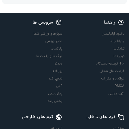
راهنما
سرویس ها
دانلود اپلیکیشن
سوژه‌های ورزشی شما
ارتباط با ما
اخبار ورزشی
تبلیغات
پادکست
درباره ما
لیگ ها و رقابت ها
ابزار توسعه دهندگان
ویدئو
فرصت های شغلی
روزنامه
قوانین و مقررات
نتایج زنده
DMCA
آنتن
آگهی دولتی
پیش بینی
پخش زنده
تیم های داخلی
تیم های خارجی
استقلال
آث میلان