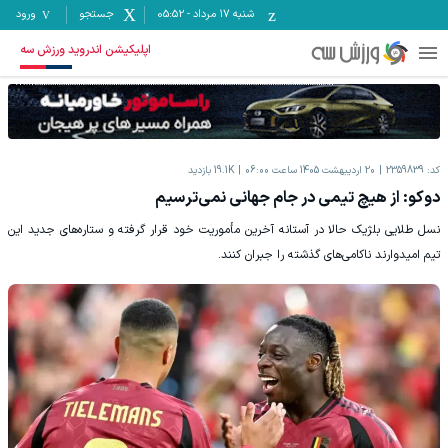
شنبه ۱۷ مرداد
-
05:52
جستجو
ورود
اپلیکیشن اندروید ورزش سه
کد:
2359839
20 اردیبهشت 1405 ساعت 06:00
19.1K
بازدید
دوکو: از هیچ تیمی در جام جهانی نمی‌ترسیم
نسل طلایی بلژیک حالا در آستانه آخرین مأموریت خود قرار گرفته و ستاره‌های جدید این
تیم امیدوارند ناکامی‌های گذشته را جبران کنند.