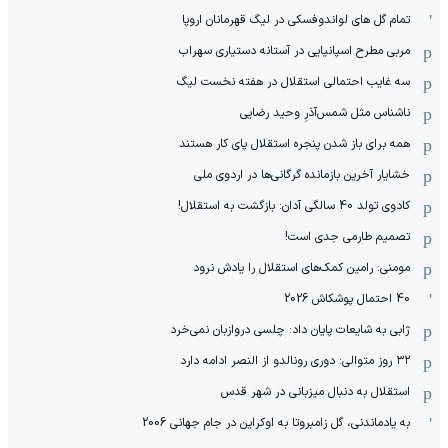
تمام گل های لواندوفسکی در لیگ قهرمانان اروپا
مربی مطرح اسپانیایی در آستانه دستیاری سهراب
سه غایب احتمالی استقلال در هفته نخست لیگ
ناشناس مثل شمس‌آذرِ وحید رضایی
همه برای باز شدن پنجره استقلال پای کار هستند
خشایار آخرین بازمانده گرگانی‌ها در اردوی ملی
کادوی تولد 40 سالگی آدان: بازگشت به استقلال!
تصمیم طارمی جدی است!
مومنی: رامین کمک‌های استقلال را یادش نرود
40 احتمال پوشکاش 2026
ژابی به شایعات پایان داد: چلسی دروازبان نمی‌خرد
۳۲ روز متوالی: دوری رونالدو از النصر ادامه دارد
استقلال به دنبال میزبانی در شهر قدس
به یادماندنی، گل زامبروتا به اوکراین در جام جهانی 2006