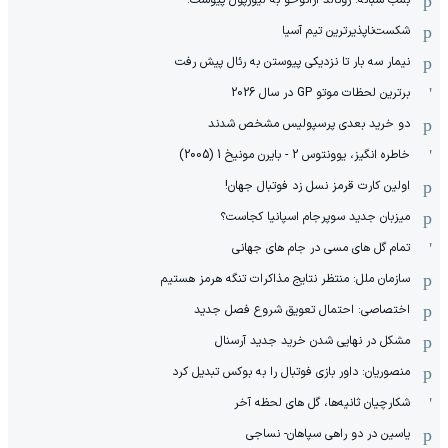
شکست‌ناپذیرترین تیم آسیا
نیمار سه بار تا نزدیکی پیوستن به رئال پیش رفت
برترین لحظات موتو GP در سال 2026
دو خرید بعدی پرسپولیس مشخص شدند
خاطره انگیز، یوونتوس 2 - بایرن مونیخ 1 (2005)
اولین کارت قرمز نسل زد فوتبال جهان!
میزبان جدید سوپرجام اسپانیا کجاست؟
تمام گل های مسی در جام های جهانی
سازمان ملل: منتظر نتایج مذاکرات تنگه هرمز هستیم
اختصاصی: احتمال تعویق شروع فصل جدید
مشکل در نهایی شدن خرید جدید آرسنال
منصوریان: داور بازی فوتبال را به بوکس تبدیل کرد
شکارچیان ثانیه‌ها، گل های لحظه آخر
یاسین در دو راهی سپاهان- نساجی