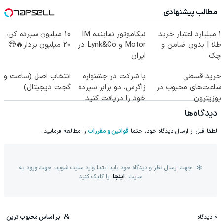
کن!
مطالب پیشنهادی
۱ میلیارد اعتبار خرید
نیکاموتور نماینده IM
10 میلیون سپرده کن،
طلا | بدون ضامن و
Motor و Lynk&Co در
20 میلیون بردار🔥😍
چک
ایران
خرید قسطی
با شرکت در جشنواره
انتخاب اصل (ساعت و
ساعت‌های محبوب در
زاگرس، دو برابر سپرده
گجت دیجیتال)
پوزیترون
خود را دریافت کنید
دیدگاه‌ها
لطفا قبل از ارسال دیدگاه خود، حتما
قوانین و مقررات
را مطالعه فرمایید.
جهت ارسال نظر و دیدگاه خود باید ابتدا وارد سایت شوید. جهت ورود به
سایت
اینجا
را کلیک کنید
0
دیدگاه
بر اساس محبوب ترین