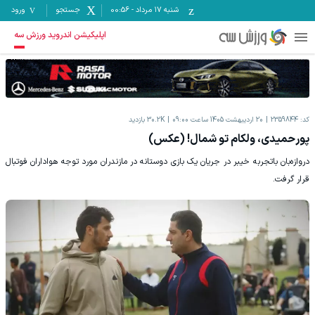
شنبه ۱۷ مرداد
-
00:56
جستجو
ورود
اپلیکیشن اندروید ورزش سه
کد:
2359844
20 اردیبهشت 1405 ساعت 09:00
30.2K
بازدید
پورحمیدی، ولکام تو شمال! (عکس)
دروازه‌بان باتجربه خیبر در جریان یک بازی دوستانه در مازندران مورد توجه هواداران فوتبال
قرار گرفت.