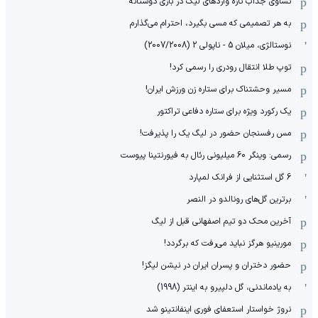
تساوی جذاب تازه واردهای لیگ در بازی دوستانه
به هر تصمیمی که مسی بگیرد، احترام می‌گذارم
نوستالژی، میلان 5 - ناپولی 2 (2007/2008)
توپ طلا انتقال رودری را رسمی کرد!
مسیر وحشتناک برای ستاره زن ورزش ایران!
یک رکورد ویژه برای ستاره دفاعی تراکتور
مس رفسنجان حضور در لیگ یک را پذیرفت!
رسمی: وینگر 60 میلیونی رئال به فیورنتینا پیوست
6 گل استثنایی از فرانک لمپارد
برترین گل‌های رونالدو در النصر
آخرین محک دو تیم اصفهانی قبل از لیگ
مورینیو هرگز نباید می‌رفت که برگردد!
حضور دختران و پسران ایران در نیشن لیگز!
به یادماندنی، گل دلپیرو به اینتر (1998)
نروژ خواستار استعفای فوری اینفانتینو شد