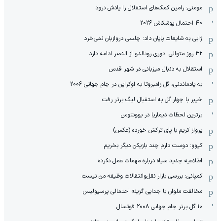
مومنی: رامین کمک‌های استقلال را یادش نرود
40 احتمال پوشکاش 2026
ژابی به شایعات پایان داد: چلسی دروازبان نمی‌خرد
۳۲ روز متوالی: دوری رونالدو از النصر ادامه دارد
استقلال به دنبال میزبانی در شهر قدس
به یادماندنی، گل زامبروتا به اوکراین در جام جهانی 2006
خیبر با چهار گل به استقبال لیگ برتر رفت
برترین لحظات دیماریا در یوونتوس
پرواز کریم با پای ترکش خورده (عکس)
کیوو: دوست دارم چند بازیکن دیگر بخریم
اطلاعیه جدید سپاه درباره مهمات عمل نکرده
کمپانی: بررسی بازار نقل‌وانتقالات وظیفه من نیست
مخالفت ملوان با جدایی گزینه احتمالی پرسپولیس
10 گل برتر جام جهانی 2008 فوتسال