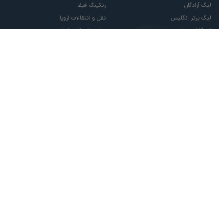
لیگ آزادگان
رنکینگ فیفا
لیگ برتر انگلیس
نقل و انتقالات اروپا
لالیگا اسپانیا
نقل و انتقالات ایران
سری آ ایتالیا
پاری سن ژرمن
لیگ قهرمانان اروپا
لیگ نخبگان آسیا
لیگ قهرمانان آسیا دو
لیگ برتر فوتسال
تمام حقوق مادی و معنوی این سایت متعلق به ورزش سه می باشد. شما می توانید از
سایت ورزش سه در صورت پذیرش موافقت نامه کاربری استفاده نمایید.