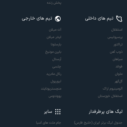
پخش زنده
تیم های داخلی
تیم های خارجی
استقلال
آث میلان
پرسپولیس
اینتر میلان
تراکتور
بارسلونا
ذوب آهن
بایرن مونیخ
سپاهان
آرسنال
فولاد
چلسی
ملوان
رئال مادرید
گل‌گهر
لیورپول
آلومینیوم اراک
منچستریونایتد
استقلال خوزستان
یوونتوس
لیگ های پرطرفدار
سایر
جدول لیگ برتر ایران (خلیج فارس)
جام ملت های آسیا