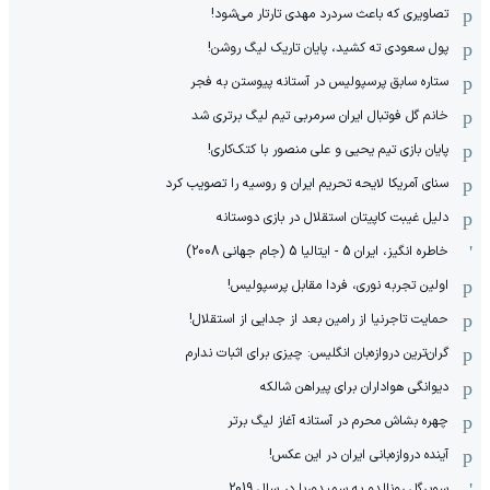
تصاویری که باعث سردرد مهدی تارتار می‌شود!
پول سعودی ته کشید، پایان تاریک لیگ روشن!
ستاره سابق پرسپولیس در آستانه پیوستن به فجر
خانم گل فوتبال ایران سرمربی تیم لیگ برتری شد
پایان بازی تیم یحیی و علی منصور با کتک‌کاری!
سنای آمریکا لایحه تحریم ایران و روسیه را تصویب کرد
دلیل غیبت کاپیتان استقلال در بازی دوستانه
خاطره انگیز، ایران 5 - ایتالیا 5 (جام جهانی 2008)
اولین تجربه نوری، فردا مقابل پرسپولیس!
حمایت تاجرنیا از رامین بعد از جدایی از استقلال!
گران‌ترین دروازه‌بان انگلیس: چیزی برای اثبات ندارم
دیوانگی هواداران برای پیراهن شالکه
چهره بشاش محرم در آستانه آغاز لیگ برتر
آینده دروازه‌بانی ایران در این عکس!
سوپرگل رونالدو به سمپدوریا در سال 2019