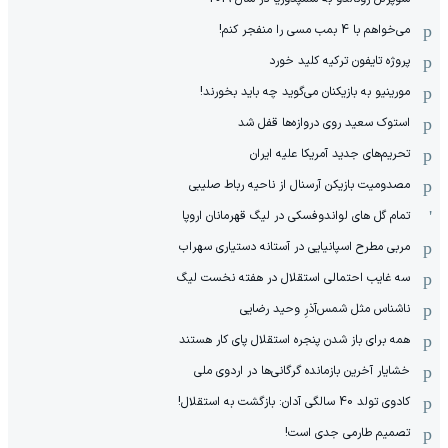
می‌خواهم با 4 بمب مسی را منفجر کنم!
پروژه تایفون ترکیه کلید خورد
مورینیو به بازیکنان می‌گوید چه باید بخورند!
استوک سعید روی دروازه‌ها قفل شد
تحریم‌های جدید آمریکا علیه ایران
مصدومیت بازیکن آرسنال از ناحیه رباط صلیبی
تمام گل های لواندوفسکی در لیگ قهرمانان اروپا
مربی مطرح اسپانیایی در آستانه دستیاری سهراب
سه غایب احتمالی استقلال در هفته نخست لیگ
ناشناس مثل شمس‌آذرِ وحید رضایی
همه برای باز شدن پنجره استقلال پای کار هستند
خشایار آخرین بازمانده گرگانی‌ها در اردوی ملی
کادوی تولد 40 سالگی آدان: بازگشت به استقلال!
تصمیم طارمی جدی است!