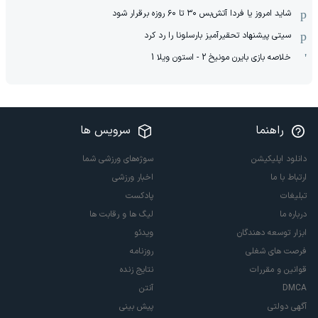
شاید امروز یا فردا آتش‌بس ۳۰ تا ۶۰ روزه برقرار شود
سیتی پیشنهاد تحقیرآمیز بارسلونا را رد کرد
خلاصه بازی بایرن مونیخ 2 - استون ویلا 1
راهنما
سرویس ها
دانلود اپلیکیشن
سوژه‌های ورزشی شما
ارتباط با ما
اخبار ورزشی
تبلیغات
پادکست
درباره ما
لیگ ها و رقابت ها
ابزار توسعه دهندگان
ویدئو
فرصت های شغلی
روزنامه
قوانین و مقررات
نتایج زنده
DMCA
آنتن
آگهی دولتی
پیش بینی