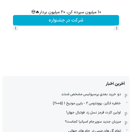
10 میلیون سپرده کن، 20 میلیون بردار🔥😍
لواز
شرکت در جشنواره
›
‹
آخرین اخبار
دو خرید بعدی پرسپولیس مشخص شدند
خاطره انگیز، یوونتوس 2 - بایرن مونیخ 1 (2005)
اولین کارت قرمز نسل زد فوتبال جهان!
میزبان جدید سوپرجام اسپانیا کجاست؟
تمام گل های مسی در جام های جهانی