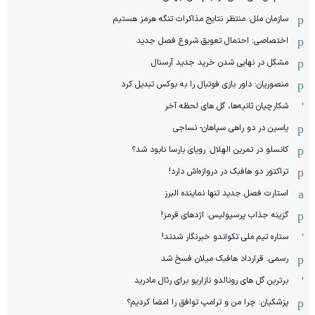
سازمان ملل: منتظر نتایج مذاکرات تنگه هرمز هستیم
اختصاصی: احتمال تعویق شروع فصل جدید
مشکل در نهایی شدن خرید جدید آرسنال
منصوریان: داور بازی فوتبال را به بوکس تبدیل کرد
شکارچیان ثانیه‌ها، گل های لحظه آخر
یاسین در دو راهی سپاهان- نساجی
کانسلو در تمرین الهلال: رویای بارسا نابود شد؟
تراکتور دو هافبک در دروازه‌اش دارد!
استارت فصل جدید تنها نماینده البرز
گزینه جذاب پرسپولیس: اژدهای قرمز!
ستاره تیم ملی تکواندو خبرنگار شدند!
رسمی: قرارداد هافبک میلان فسخ شد
برترین گل های رونالدو نازاریو برای رئال مادرید
پزشکیان: چرا من و ترامپ توافق را امضا کردیم؟