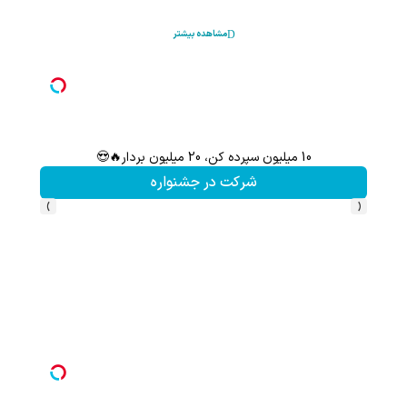
مشاهده بیشتر
10 میلیون سپرده کن، 20 میلیون بردار🔥😍
با شرکت 
شرکت در جشنواره
›
‹