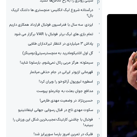
سیتی رودری را به رخ کاتالان‌ها کشید
درآستانه شروع لیگ انگلیس؛ منچستری ها دلتنگ کریک
بال؟
ایزدی: سه سال با فدراسیون فوتبال قرارداد همکاری داریم
تمام بازی های لیگ برتر فوتبال با VAR برگزار می شود
پاداش 3 میلیاردی در انتظار تیراندازان طلایی
گل اول اتلتیکومادرید به منچسترسیتی(دومینگز)
سیمئونه: هرگز مربی رئال نمی‌شوم، بارسلونا شاید!
قهرمانی لژیونر ایرانی در جام حذفی میانمار
اسطوره لیورپول آرائوخو را ویران کرد!
مدافع جوان بعثت به چادرملو پیوست
حسین‌نژاد در وضعیت مهدی طارمی!
سکوت مهدی تاج در قبال رسوایی جهانی اینفانتینیو
فوتبال با چاشنی کارتینگ؛عجیب‌ترین شکل این ورزش را
ببینید!
فلیک در تمرین امروز بارسا سورپرایز شد!