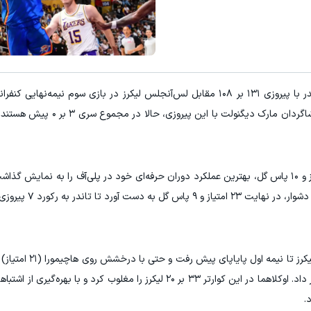
به گزارش ورزش سه، تیم بسکتبال اوکلاهما سیتی تاندر با پیروزی ۱۳۱ بر ۱۰۸ مقابل لس‌آنجلس لیکرز در بازی سوم
خیره‌کننده و بدون شکست خود در پلی‌آف ادامه داد. شاگردان مار
ستاره این میدان آجی میچل بود که با ثبت ۲۴ امتیاز و ۱۰ پاس گل، بهترین عملکرد دوران حرفه‌ای خود در پلی‌آف را ب
الکساندر، نامزد عنوان بازیکن فصل همبا وجو
بازی سوم شباهت زیادی به نبرد قبلی دو تیم د
رختکن رفت، اما تاندر در کوارتر سوم همه چیز را تغییر داد. اوکلاهما در این کوارتر ۳۳ بر ۲۰ لیکرز را مغلوب ک
.