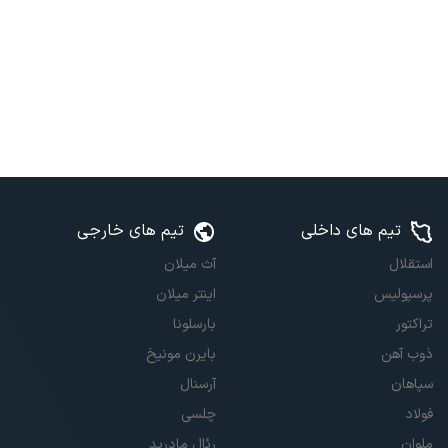
تیم های داخلی
تیم های خارجی
استقلال
آث میلان
پرسپولیس
اینتر میلان
تراکتور
بارسلونا
ذوب آهن
بایرن مونیخ
سپاهان
آرسنال
فولاد
چلسی
ملوان
رئال مادرید