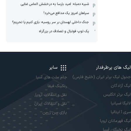
شبیه دمبله: امید بارسا به درخشش الماس غنایی
سپاهان امروز یک مدافع می‌خرد!
جنگ داخلی لهستان بر سر روسیه: بازی کنیم یا تحریم؟
یک توپ فوتبال و تصادف در بزرگراه
لیگ های پرطرفدار
سایر
جدول لیگ برتر ایران (خلیج فارس)
جام ملت های آسیا
لیگ آزادگان
رنکینگ فیفا
لیگ برتر انگلیس
نقل و انتقالات اروپا
لالیگا اسپانیا
نقل و انتقالات ایران
سری آ ایتالیا
پاری سن ژرمن
لیگ قهرمانان اروپا
لیگ نخبگان آسیا