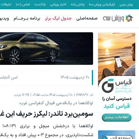
پیش بینی
اپلیکیشن ورزش سه
پخش زنده
اخبار ورزشی
پادکست
تماس با ما
تبلیغات
صفحه‌اصلی
جدول لیگ برتر
برنامه بــرجـــام
ویدیو
لس آنجلس 
20 اردیبهشت 1405
کد:
2359867
20 اردیبهشت 1405 ساعت 09:55
12.6K
بازدید
اوکلاهما در یک‌قدمی فینال کنفرانس غرب:
سومین‌برد تاندر: لیکرز حریف این 
‏او
شکست‌ناپذیری، در مجموع ۳-۰ پیش افتاد و به یک‌قدمی فینال کنفرانس غرب رسید.