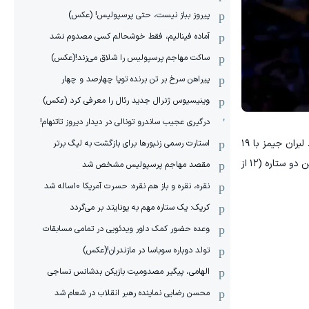
پیروز بباز نیست، حتی پرسپولیس! (عکس)
آماده فینالیم، فقط خوشحالم کسی مصدوم نشد
ساکت مهاجم پرسپولیس را شلاق می‌زند!(عکس)
پیراهن سرخ بر تن برنده توپا چهارصد و چهار
وینیسیوس ژنرال جدید رئال را معرفی کرد (عکس)
درگیری عجیب ساندرو تونالی در دیدار دیروز تاتنهام!
غیبت لوکا دانچیچ، آقای گل لیگ، برای چهاردهمین بازی متوالی به دلیل مصدومیت همسترینگ، کاملاً در ترکیب لیکرز مشهود است. لبران جیمز با ۱۹
استارت رسمی زنبورها برای بازگشت به لیگ برتر
امتیاز و ۸ پاس گل و آستین ریوز با ۱۷ امتیاز تلاش زیادی برای زنده نگه داشتن امیدهای لس‌آنجلس کردند، اما آمار ضعیف شوت‌زنی این دو ستاره (۱۲ از
مقصد مهاجم پرسپولیس مشخص شد
نقره، نقره و باز هم نقره: حسرت آمریکا ۱۰‌ساله شد
کریک: یک ستاره مهم به یونایتد بر می‌گردد
وعده حضور کمک داور ویدئویی در تمامی مسابقات
تولد دوباره سوباسا در مازندران!(عکس)
الهامی، پیگیر مصدومیت بازیکن بدشانس نساجی
محسن رضایی نماینده رهبر انقلاب در شعام شد