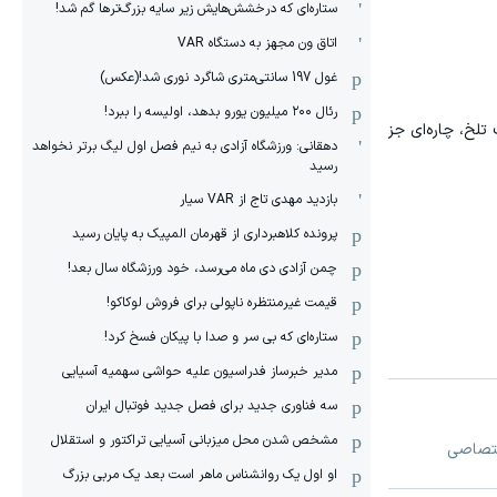
ستاره‌ای که درخشش‌هایش زیر سایه بزرگ‌ترها گم شد!
اتاق ون مجهز به دستگاه VAR
غول 197 سانتی‌متری شاگرد نوری شد!(عکس)
رئال ۲۰۰ میلیون یورو بدهد، اولیسه را ببرد!
لخ، چاره‌ای جز
دهقانی: ورزشگاه آزادی به نیم فصل اول لیگ برتر نخواهد
رسید
بازدید مهدی تاج از VAR سیار
پرونده کلاهبرداری از قهرمان المپیک به پایان رسید
چمن آزادی دی ماه می‌رسد، خود ورزشگاه سال بعد!
قیمت غیرمنتظره ناپولی برای فروش لوکاکو!
ستاره‌ای که بی سر و صدا با پیکان فسخ کرد!
مدیر خبرساز فدراسیون علیه حواشی سهمیه آسیایی
سه فناوری جدید برای فصل جدید فوتبال ایران
مشخص شدن محل میزبانی آسیایی تراکتور و استقلال
او اول یک روانشناس ماهر است بعد یک مربی بزرگ