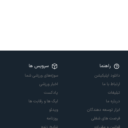
راهنما
سرویس ها
دانلود اپلیکیشن
سوژه‌های ورزشی شما
ارتباط با ما
اخبار ورزشی
تبلیغات
پادکست
درباره ما
لیگ ها و رقابت ها
ابزار توسعه دهندگان
ویدئو
فرصت های شغلی
روزنامه
قوانین و مقررات
نتایج زنده