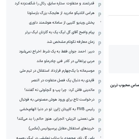
قدرتمند و متفاوت: ستاره سابق، رئال را شگفت‌زده کرد
هراس اتلتیکو مادرید از هایجک بزرگ بارسلونا
پخش ویدیو کلیپی از سامانه هوشمند داوری
پیام واضح آقای گل لیگ یک به گلزنان لیگ برتر
زمان معارفه نکونام مشخص شد
دبیر: احمد جوان فقط به یک شرط اخراج نمی‌شود
مربی پرتغالی در کادر فنی چادرملو ماند
موسیمانه با یک‌چهارم قرارداد استقلال در تیم ملی
قایدی به دنبال یک فصل متفاوت در النصر
مالدینی فاش کرد: چرا پپ و آنچلوتی نه گفتند!
درخواست تاج برای ورود هوش مصنوعی به فوتبال
رئیس FIVB به کاپیتان ژاپن: تو در دنیا الهام‌بخشی
علی نعمتی: اتریش- الجزایر، هنوز حالم را بد می‌کند!
خریدهای استقلال مقابل پرسپولیس (عکس)
پاس گل نادر محمدی با پرتاب نمایشی در لیگ روسیه