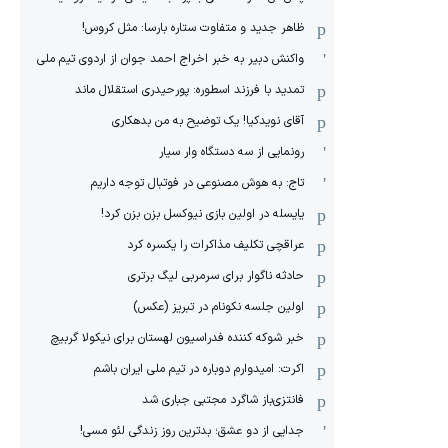
ظاهر جدید و متفاوت ستاره بارسا: مثل کروس!
واکنش دبیر به خبر اخراج احمد جوان از اردوی تیم ملی
تمدید با فرزند اسطوره: پورحیدری استقلال ماند
آقای نویدکیا! یک توضیح به من بدهکاری
رونمایی از سه دستگاه وار سیار
تاج: به هوش مصنوعی در فوتبال توجه داریم
یایسله در اولین بازی نیوکسل بزن بزن کرد!
عراقچی تکلیف مذاکرات را یکسره کرد
حادثه ناگوار برای سرمربی لیگ برتری
اولین جلسه نکونام در تبریز (عکس)
خبر شوکه کننده فدراسیون لهستان برای نیکولا گربیچ
اکرت: امیدوارم دوباره در تیم ملی ایران باشم
فانتزی‌باز شاگرد مجتبی جباری شد
جدایی از دو عشق؛ بدترین روز زندگی لئو مسی!