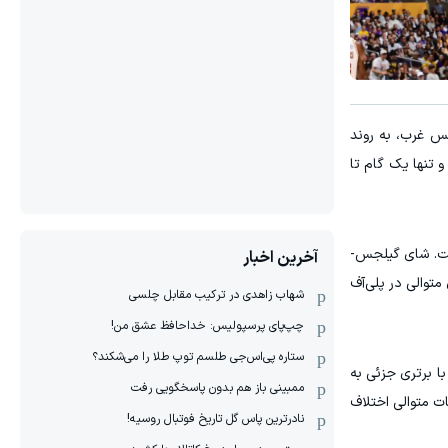
 نیمه‌نهایی کنفرانس غرب، به روند
ک دیگنولت با این پیروزی، حالا در مجموع سری ۳ بر ۰ پیش هستند و تنها یک گام تا
ه نمایش گذاشت. شای گیلجس-
آخرین اخبار
د شروعی دشوار، در نهایت ۲۳ امتیاز و ۹ پاس گل به دست آورد تا تاندر به رکورد ۷ پیروزی متوالی در پلی‌آف
شهاب زاهدی در ترکیب مقابل چلسی
چپ‌پای پرسپولیس: خداحافظ عشق من!
ستاره پی‌اس‌جی طلسم توپ طلا را می‌شکند؟
اشت. لیکرز تا نیمه اول پایاپای پیش رفت و حتی با درخشش روی هاچیمورا (۲۱ امتیاز) با برتری جزئی به
ممبینی باز هم بدون پاسخگویی رفت
رد و با بهره‌گیری از اشتباهات متوالی اختلاف
نادر‌ترین پاس گل تاریخ فوتبال روسیه!