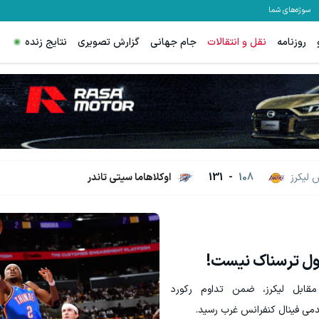
سوژه‌های شما
روزنامه
نقل و انتقالات
جام جهانی
گزارش تصویری
نتایج زنده
لیکرز
108
-
131
اوکلاهاما سیتی تاندر
غول ترسناک نیست!
کلاهما با درخشش میچل و برتری ۱۳۱-۱۰۸ مقابل لیکرز، ضمن تداوم رکورد