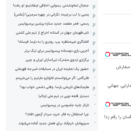
جنجال تمام‌نشدنی:‌ رسوایی اخلاقی اینفانتینو لو رفت!
یحیی با لب برچیده: نگرانی در چهره سرمربی! (عکس)
رسمی: فجر مقصد جدید ستاره پیشین پرسپولیس
نایب‌قهرمان جهان در آستانه اخراج از تیم ملی کشتی
افشاگری غیرمنتظره: پپ، رودری را به بارسا فرستاد!
آخرین بازی دوستانه پرسپولیس برای لیگ برتر
برگزاری اردوی مشترک تیراندازان ایران و چین
 سفارش
حضور یک نماینده ایران در مسابقات شیرجه قهرمانی
فابرگاس: اگر می‌توانستم لائوتارو مارتینز را می‌خریدم
ارایی جهانی
هایجک‌های تاریخی بارسا: وقتی دشمن خواب بود!
دستیار قلعه نویی در تیم ملی ایتالیا
تارتار علیه جاسوسی در پرسپولیس
چرا استقلال به فکر خرید سردار آزمون افتاد؟
ان را رقم زد!
سبزپوشان خرم‌آباد برای فصل جدید آماده می‌شوند