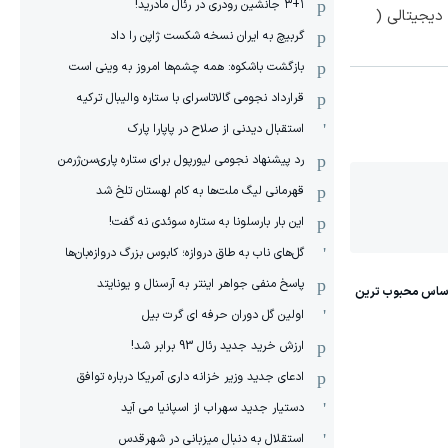
۳+۱ جانشین رودری در رئال مادرید!
دیجیتالی (
گربیچ به ایران نسخه شکست ژاپن را داد
بازگشت باشکوه: همه چشم‌ها امروز به وینی است
قرارداد نجومی گالاتاسرای با ستاره والیبال ترکیه
استقبال دیدنی از صلاح در پاپارا پارک
رد پیشنهاد نجومی لیورپول برای ستاره پاری‌سن‌ژرمن
قهرمانی لیگ ملت‌ها به کام لهستان تلخ شد
این بار بارسلونا به ستاره سوئدی نه گفت!
گل‌های ناب به طاق دروازه؛ کابوس بزرگ دروازه‌بان‌ها
پاسخ منفی جواهر اینتر به آرسنال و یونایتد
اولین گل دوران حرفه ای گرت بیل
ارزش خرید جدید رئال 93 برابر شد!
ادعای جدید وزیر خزانه داری آمریکا درباره توافق
دستیار جدید سهراب از اسپانیا می آید
استقلال به دنبال میزبانی در شهرقدس