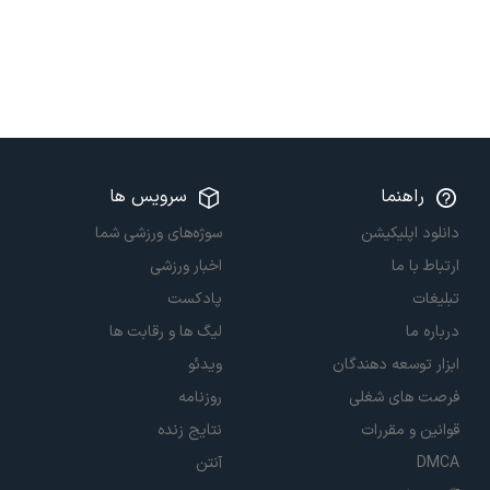
راهنما
سرویس ها
دانلود اپلیکیشن
سوژه‌های ورزشی شما
ارتباط با ما
اخبار ورزشی
تبلیغات
پادکست
درباره ما
لیگ ها و رقابت ها
ابزار توسعه دهندگان
ویدئو
فرصت های شغلی
روزنامه
قوانین و مقررات
نتایج زنده
DMCA
آنتن