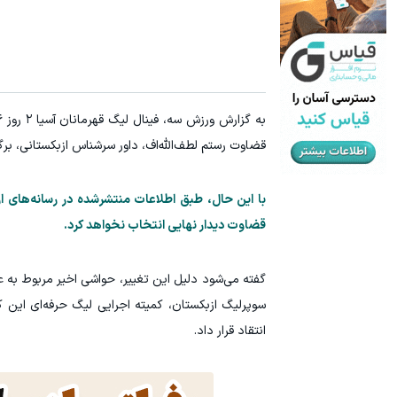
تا 70 درصد تخفیف محصولات جین وست + خرید در 4 قسط
70% تخفیف ویژه جین وست + خرید در4 قسطه
مشاهده و خرید
به گزارش ورزش سه، فینال لیگ قهرمانان آسیا ۲ روز ۱۶ می میان
قضاوت رستم لطف‌الله‌اف، داور سرشناس ازبکستانی، برگز
با این حال، طبق اطلاعات منتشرشده در رسانه‌های از
قضاوت دیدار نهایی انتخاب نخواهد کرد.
سوپرلیگ ازبکستان، کمیته اجرایی لیگ حرفه‌ای این ک
انتقاد قرار داد.