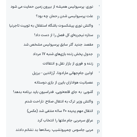
نوری: پرسپولیس همیشه از بیرون زمین حمایت می شود
علت پرسپولیسی شدن رحمان چه بود؟
واکنش نوری پیشکسوت باشگاه استقلال به توییت تاجرنیا
ستاره نیجریه‌ای کل فصل را از دست داد!
مقصد جدید گلر سابق پرسپولیس مشخص شد
جدول پخش زنده بازی‌های شنبه 17 مرداد
زنده و فوری از بازار نقل و انتقالات
اولین جام‌جهانی مارادونا، آرژانتین - برزیل
عصبانیت هواداران بایرن از بازی دوستانه
آشوبی: به جای قلعه‌نویی، فدراسیون باید برنامه بدهد!
واکنش وزیر ترک به انتقال صلاح: ناراحت شدم
انتقال مهم پدیده 20 ساله منتفی شد (عکس)
عراق سرمربی جام ملتها را انتخاب کرد
مربی جاسوس چمپیونشیپ: رسانه‌ها بد نشانم دادند