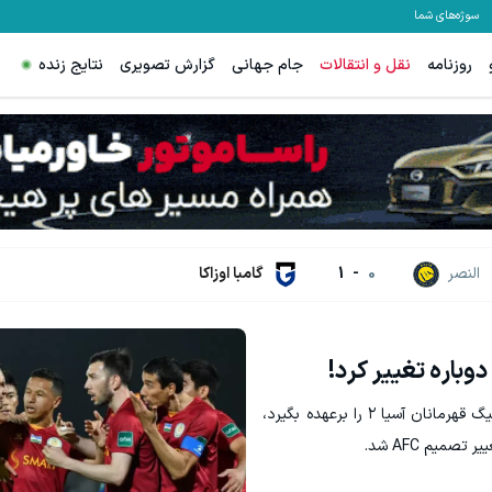
سوژه‌های شما
روزنامه
نقل و انتقالات
جام جهانی
گزارش تصویری
نتایج زنده
70% تخفیف ویژه جین وست + خرید در4 قسطه
مشاهده و خرید
مشاهده و خرید
النصر
0
-
1
گامبا اوزاکا
وباره تغییر کرد!
در حالی که قرار بود رستم لطف‌الله‌اف قضاوت فینال لیگ قهرمانان آسیا ۲ را برعهده بگیرد،
صمیم AFC شد.