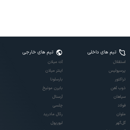
تیم های داخلی
تیم های خارجی
استقلال
آث میلان
پرسپولیس
اینتر میلان
تراکتور
بارسلونا
ذوب آهن
بایرن مونیخ
سپاهان
آرسنال
فولاد
چلسی
ملوان
رئال مادرید
گل‌گهر
لیورپول