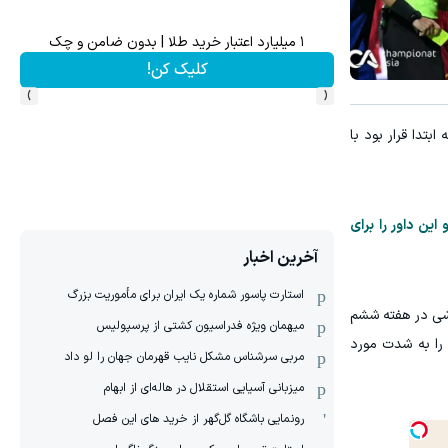
ت خالیه!45%تخفیف
۱ میلیارد اعتبار خرید طلا | بدون ضامن و چک
کلیک کن!
›
‹
بتدا قرار بود با
ین داور را برای
آخرین اخبار
استارت پاسور شماره یک ایران برای مأموریت بزرگ
داوران در لیگ ازبکستان بوده است. پس از دیدار خوقند-۱۹۱۲ و نسف قارشی در هفته ششم
میهمان ویژه فدراسیون کشتی از پرسپولیس
 را به شدت مورد
مربی سرشناس مشکل نایب قهرمان جهان را لو داد
میزبانی آسیایی استقلال در هاله‌ای از ابهام
رونمایی باشگاه گل‌گهر از خرید های این فصل