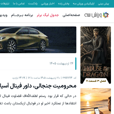
پیش بینی
اپلیکیشن ورزش سه
پخش زنده
اخبار ورزشی
پادکست
تماس با ما
تبلیغات
صفحه‌اصلی
جدول لیگ برتر
برنامه بــرجـــام
ویدیو
هنوز 50 تتر رو دریافت نکردی؟ | رایگان ثبت نام کن و رایگان شروع کن!
تا 70 درصد تخفیف محصولات جین وست + خرید در 4 قسط
دریافت 50 تتر !
26 اردیبهشت 1405
کد:
2359894
20 اردیبهشت 1405 ساعت 12:10
24.2K
بازدید
محرومیت جنجالی، داور فینال آسیا د
انتقادها از عملکرد اخیر او در فوتبال ازبکستان باعث تغییر ت