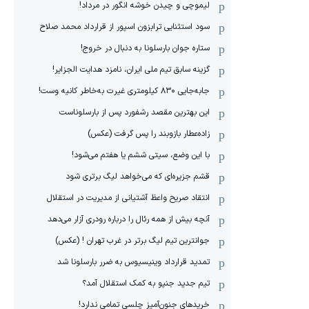
لیموچی و چیدن خوشه انگور در مرداد!
سود استثنایی ترابزون اسپور از قرارداد محمد صلاح
ستاره جوان بارسلونا به دنبال در خروج!
گزینه سابق تیم ملی ایران، نامزد هدایت الجزایر!
جابه‌جایی ۸۳۰ کیلومتری غیرت به‌خاطر کانیه وست!
این بهترین مقصد رشفورد پس از بارسلوناست
زاده‌عطار بازوبند را پس گرفت (عکس)
با این وضع، سیتی ششم یا هفتم می‌شود!
قشم جزیره‌ای که می‌خواهد لیگ برتری شود
انتقاد صریح واعظ آشتیانی از مدیریت در استقلال
آنچه بیش از همه رئال را درباره رودری آزار می‌دهد
جوانترین تیم لیگ برتر در غرب تهران ! (عکس)
تمدید قرارداد وینیسیوس به ضرر بارسلونا شد
تیم جدید جنپو به کمک استقلال آمد؟
خریدهای جنون‌آمیز چلسی تمامی ندارد!