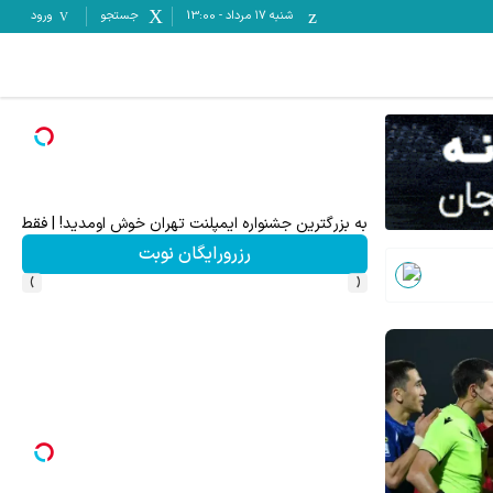
شنبه ۱۷ مرداد
-
13:00
جستجو
ورود
به بزرگترین جشنواره ایمپلنت تهران خوش اومدید! | فقط ۲۵ میلیون !
رزرورایگان نوبت
›
‹