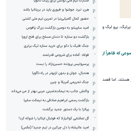
استارت تیم ملی بوکس برای رینگ ناگویا
هرن: نبرد جوشوا و فیوری باید در بریتانیا باشد
حضور کمال کامیابی‌نیا در تمرین تیم ملی کشتی
رلیگ، پرو لیگ و
امید ساپینتو به دومین بازگشت بزرگ پافوس
بازگشت دو ستاره: تا دندان مسلح برای فتح اروپا
جنگ فلیک با دکو برای خرید ستاره لیگ برتری
وعی که ظاهراً از
فولاد؛ آماده برای شروعی قدرتمند
پرسپولیس پرونده حسین‌نژاد را بست
هندبال، جوان و بدون لژیونر در راه ناگویا
 هستند، اما قصد
جنگ تحریمی آمریکا و چین
واکنش جالب به نیمکت‌نشینی: مربی بهتر از من می‌داند
بازگشت رسمی ابراهیم صادقی به نیمکت سایپا
پیاتزا با یک دستور جدید برگشت
گل تماشایی کوالیارلا که فوتبال ایتالیا را شوکه کرد!
امید عالیشاه با دل چرکین در تیم جدید! (عکس)