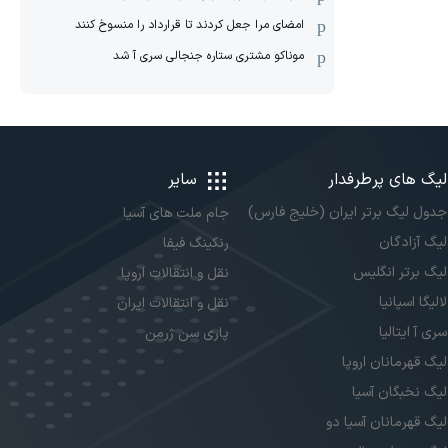
امضای مرا جعل کردند تا قرارداد را منسوخ کنند
موناکو مشتری ستاره جنجالی سری آ شد
لیگ های پرطرفدار
سایر
جدول لیگ برتر ایران (خلیج فارس)
جام ملت های آسیا
لیگ آزادگان
رنکینگ فیفا
لیگ برتر انگلیس
نقل و انتقالات اروپا
لالیگا اسپانیا
نقل و انتقالات ایران
سری آ ایتالیا
پاری سن ژرمن
لیگ قهرمانان اروپا
لیگ نخبگان آسیا
لیگ قهرمانان آسیا دو