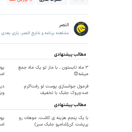
النصر
مشاهده برنامه و نتایج النصر، بازی بعدی 
مطالب پیشنهادی
3 ماه تابستون ، با ماز تو یک ماه جمع
پوس
میشه😍
ام
فرمول جوانسازی پوست لو رفت!کرم
دیگ
ضدچروک جلبک با تخفیف
ویژ
مطالب پیشنهادی
با یک پنجم هزینه ی کاشت، موهات رو
پوس
پرپشت کن(شامپو جلبک سبز)
ام