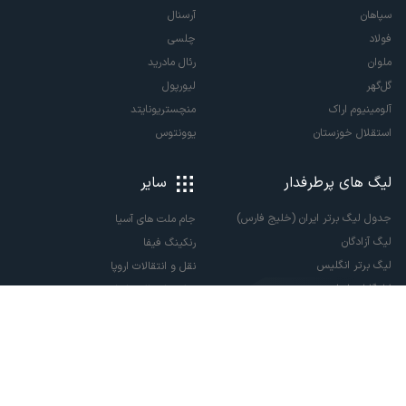
سپاهان
آرسنال
فولاد
چلسی
ملوان
رئال مادرید
گل‌گهر
لیورپول
آلومینیوم اراک
منچستریونایتد
استقلال خوزستان
یوونتوس
لیگ های پرطرفدار
سایر
جدول لیگ برتر ایران (خلیج فارس)
جام ملت های آسیا
لیگ آزادگان
رنکینگ فیفا
لیگ برتر انگلیس
نقل و انتقالات اروپا
لالیگا اسپانیا
نقل و انتقالات ایران
سری آ ایتالیا
پاری سن ژرمن
لیگ قهرمانان اروپا
لیگ نخبگان آسیا
لیگ قهرمانان آسیا دو