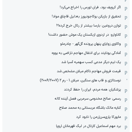
اگر کرویف بود، فران تورس را اخراج می‌کرد!
تحقیق از بازیکن بوکاجونیورز به‌دلیل قاچاق مواد!
توازن دروغین: بارسا بیشتر از رئال خرج کرده؟!
کاناوارو: در اردوی ازبکستان یک موش حضور داشت!
واکاوی زوایای پنهان پرونده گل‌گهر - چادرملو
آمادگی یونایتد برای انتقال مهاجم ناراضی به یووه
یک تیم دیگر مدعی کسب سهمیه آسیا شد
قیمت فروش مهاجم ناکام میلان مشخص شد
نوستالژی و قاب های سنگین، میلان 1 - رم 2 (2006/2007)
پزشکیان: همه مردم، ایران را حفظ کردند
رسمی: صالح مخدومی سرمربی فصل آینده کاله
کنایه مالک باشگاه عربستانی به محمد صلاح
مایورکا پاری‌سن‌ژرمن را نابود کرد
برد مهم اسماعیل کارتال در لیگ قهرمانان اروپا