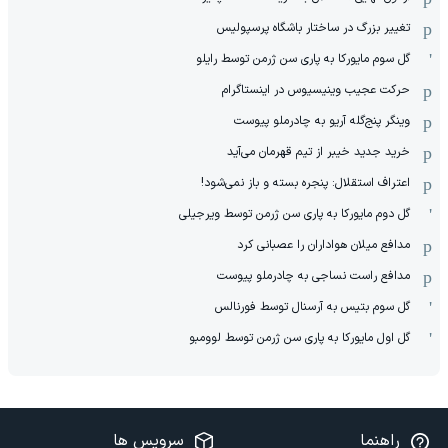
تغییر بزرگ در ساختار باشگاه پرسپولیس
گل سوم مایورکا به پاری سن ژرمن توسط رایلو
حرکت عجیب وینیسیوس در اینستاگرام
وینگر پنج‌گله آریو به چادرملو پیوست
خرید جدید خیبر از تیم قهرمان می‌آید
اعتراف استقلال: پنجره بسته و باز نمی‌شود!
گل دوم مایورکا به پاری سن ژرمن توسط ویرجیلی
مدافع میلان هواداران را عصبانی کرد
مدافع راست نساجی به چادرملو پیوست
گل سوم بتیس به آرسنال توسط فورنالس
گل اول مایورکا به پاری سن ژرمن توسط لوومبو
راهنما
سرویس ها