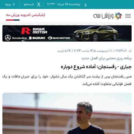
پنجشنبه ۱۵ مرداد
-
11:32
جستجو
ورود
اپلیکیشن اندروید ورزش سه
کد:
2359903
20 اردیبهشت 1405 ساعت 12:44
5.2K
بازدید
برنامه ریزی مجتبی برای فصل جدید
جباری - رفسنجان: آماده شروع دوباره
مس رفسنجان پس از پشت سر گذاشتن یک سال دشوار، خود را برای جبران مافات و یک
فصل فوتبالی متفاوت آماده می‌کند.