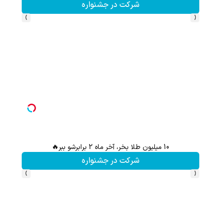
شرکت در جشنواره
›
‹
10 میلیون طلا بخر، آخر ماه 2 برابرشو ببر🔥
شرکت در جشنواره
›
‹