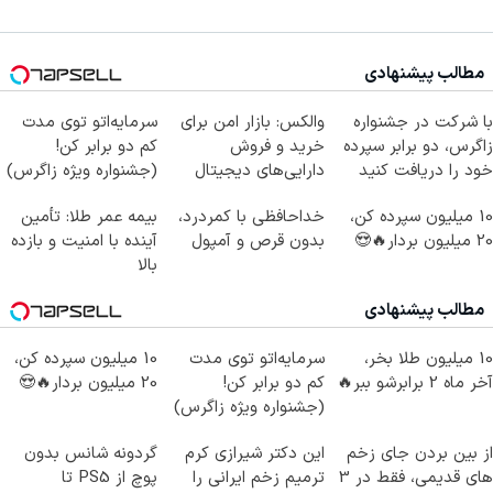
مطالب پیشنهادی
با شرکت در جشنواره
والکس: بازار امن برای
سرمایه‌اتو توی مدت
زاگرس، دو برابر سپرده
خرید و فروش
کم دو برابر کن!
خود را دریافت کنید
دارایی‌های دیجیتال
(جشنواره ویژه زاگرس)
🔥
10 میلیون سپرده کن،
خداحافظی با کمردرد،
بیمه عمر طلا: تأمین
20 میلیون بردار🔥😍
بدون قرص و آمپول
آینده با امنیت و بازده
بالا
مطالب پیشنهادی
10 میلیون طلا بخر،
سرمایه‌اتو توی مدت
10 میلیون سپرده کن،
آخر ماه 2 برابرشو ببر🔥
کم دو برابر کن!
20 میلیون بردار🔥😍
(جشنواره ویژه زاگرس)
🔥
از بین بردن جای زخم
این دکتر شیرازی کرم
گردونه شانس بدون
های قدیمی، فقط در 3
ترمیم زخم ایرانی را
پوچ از PS5 تا