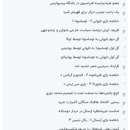
عضو هیئت‌رئیسه فدراسیون در باشگاه پرسپولیس
یک باخت عجیب دیگر برای قهرمان آسیا
خلاصه بازی ناپولی 2 - اوساسونا 1
ظریف: ایران نیازمند سیاست خارجی متوازن و چندوجهی
گل دوم ناپولی به اوساسونا توسط لوکا
گل اول اوساسونا به ناپولی توسط بودیمیر
گل اول ناپولی به اوساسونا توسط پولیتانو
قرارداد سرمربی مصر تمدید شد
خلاصه بازی فنرباغچه 2 - اشتورم گراتس 0
خلاصه بازی مایورکا 3 - پاری سن ژرمن 0
کوچ باتجربه‌ها به صنعت نفت با تصمیم محمد نوری
رسمی: الاتحاد هافبک سنگالی آلمریا را خرید
شکست غیرمنتظره آرسنال در دیدار دوستانه
خلاصه بازی آرسنال 1 - رئال بتیس 3
آزمون نهایی استقلال با حریف شکست‌ناپذیر