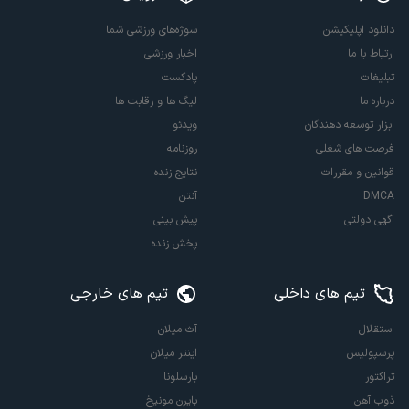
دانلود اپلیکیشن
سوژه‌های ورزشی شما
ارتباط با ما
اخبار ورزشی
تبلیغات
پادکست
درباره ما
لیگ ها و رقابت ها
ابزار توسعه دهندگان
ویدئو
فرصت های شغلی
روزنامه
قوانین و مقررات
نتایج زنده
DMCA
آنتن
آگهی دولتی
پیش بینی
پخش زنده
تیم های داخلی
تیم های خارجی
استقلال
آث میلان
پرسپولیس
اینتر میلان
تراکتور
بارسلونا
ذوب آهن
بایرن مونیخ