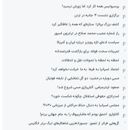
پرسپولیس همه کار کرد اما زورش نرسید!
برگزاری نشست ۴ جانبه در اردن
کشف بزرگ پیاتزا: ستاره‌ای که همه را غافلگیر کرد
راز شماره عجیب محمد صلاح در ترابزون اسپور
سیاست ادعای تازه رویترز درباره ایران و آمریکا
تمرینات سخت فولاد برای بازگشت قدرتمندانه
لحظه به لحظه با تحولات نقل و انتقالات
اعتماد اسپانیا به فیفا: به ما خیانت نخواهد کرد!
مسی دوباره درخشید؛ دو گل تماشایی از نابغه فوتبال
صعود اینترمیامی: آتش‌بازی مسی شروع شد!
استراتژی حقوقی استقلال چگونه شکست خورد؟
مجلس اسپانیا به دنبال حذف مراکش از میزبانی ۲۰۳۰!
کاناوارو: احمق بودم که ماشاریپوف را به جام جهانی بردم!
گل‌هایی فراتر از تصور؛ جسورانه‌ترین شاهکارهای لیگ برتر انگلیس