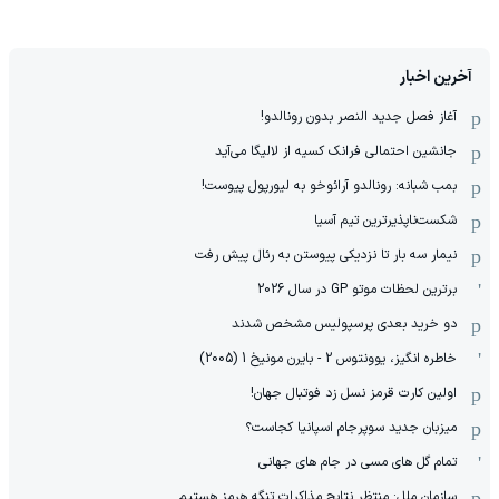
آخرین اخبار
آغاز فصل جدید النصر بدون رونالدو!
جانشین احتمالی فرانک کسیه از لالیگا می‌آید
بمب شبانه: رونالدو آرائوخو به لیورپول پیوست!
شکست‌ناپذیرترین تیم آسیا
نیمار سه بار تا نزدیکی پیوستن به رئال پیش رفت
برترین لحظات موتو GP در سال 2026
دو خرید بعدی پرسپولیس مشخص شدند
خاطره انگیز، یوونتوس 2 - بایرن مونیخ 1 (2005)
اولین کارت قرمز نسل زد فوتبال جهان!
میزبان جدید سوپرجام اسپانیا کجاست؟
تمام گل های مسی در جام های جهانی
سازمان ملل: منتظر نتایج مذاکرات تنگه هرمز هستیم