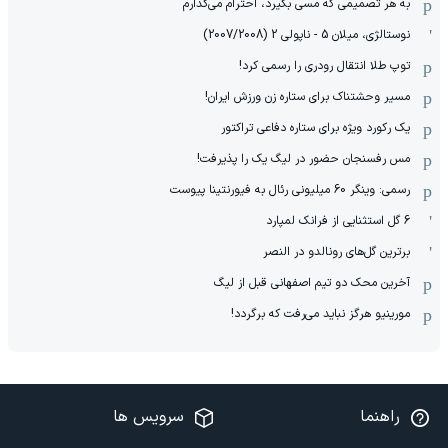
به هر تصمیمی که مسی بگیرد، احترام می‌گذارم
نوستالژی، میلان 5 - ناپولی 2 (2007/2008)
توپ طلا انتقال رودری را رسمی کرد!
مسیر وحشتناک برای ستاره زن ورزش ایران!
یک رکورد ویژه برای ستاره دفاعی تراکتور
مس رفسنجان حضور در لیگ یک را پذیرفت!
رسمی: وینگر 60 میلیونی رئال به فیورنتینا پیوست
6 گل استثنایی از فرانک لمپارد
برترین گل‌های رونالدو در النصر
آخرین محک دو تیم اصفهانی قبل از لیگ
مورینیو هرگز نباید می‌رفت که برگردد!
راهنما
سرویس ها