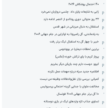
40 احتمال پوشکاش 2026
ژابی به شایعات پایان داد: چلسی دروازبان نمی‌خرد
۳۲ روز متوالی: دوری رونالدو از النصر ادامه دارد
استقلال به دنبال میزبانی در شهر قدس
به یادماندنی، گل زامبروتا به اوکراین در جام جهانی 2006
خیبر با چهار گل به استقبال لیگ برتر رفت
برترین لحظات دیماریا در یوونتوس
پرواز کریم با پای ترکش خورده (عکس)
کیوو: دوست دارم چند بازیکن دیگر بخریم
اطلاعیه جدید سپاه درباره مهمات عمل نکرده
کمپانی: بررسی بازار نقل‌وانتقالات وظیفه من نیست
مخالفت ملوان با جدایی گزینه احتمالی پرسپولیس
10 گل برتر جام جهانی 2008 فوتسال
تساوی جذاب تازه واردهای لیگ در بازی دوستانه