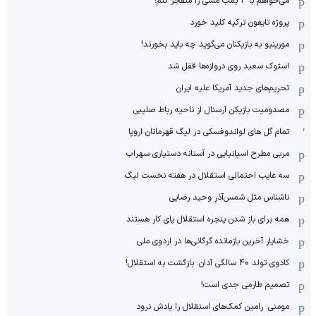
می‌خواهم با 4 بمب مسی را منفجر کنم!
پروژه تایفون ترکیه کلید خورد
مورینیو به بازیکنان می‌گوید چه باید بخورند!
استوک سعید روی دروازه‌ها قفل شد
تحریم‌های جدید آمریکا علیه ایران
مصدومیت بازیکن آرسنال از ناحیه رباط صلیبی
تمام گل های لواندوفسکی در لیگ قهرمانان اروپا
مربی مطرح اسپانیایی در آستانه دستیاری سهراب
سه غایب احتمالی استقلال در هفته نخست لیگ
ناشناس مثل شمس‌آذرِ وحید رضایی
همه برای باز شدن پنجره استقلال پای کار هستند
خشایار آخرین بازمانده گرگانی‌ها در اردوی ملی
کادوی تولد 40 سالگی آدان: بازگشت به استقلال!
تصمیم طارمی جدی است!
مومنی: رامین کمک‌های استقلال را یادش نرود