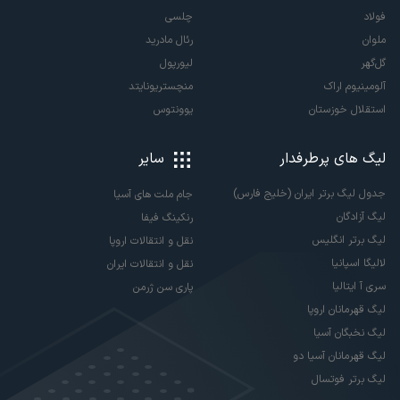
فولاد
چلسی
ملوان
رئال مادرید
گل‌گهر
لیورپول
آلومینیوم اراک
منچستریونایتد
استقلال خوزستان
یوونتوس
لیگ های پرطرفدار
سایر
جدول لیگ برتر ایران (خلیج فارس)
جام ملت های آسیا
لیگ آزادگان
رنکینگ فیفا
لیگ برتر انگلیس
نقل و انتقالات اروپا
لالیگا اسپانیا
نقل و انتقالات ایران
سری آ ایتالیا
پاری سن ژرمن
لیگ قهرمانان اروپا
لیگ نخبگان آسیا
لیگ قهرمانان آسیا دو
لیگ برتر فوتسال