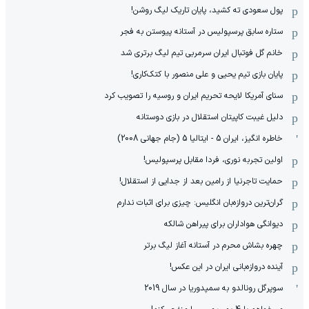
پول سعودی ته کشید، پایان تاریک لیگ روشن!
ستاره سابق پرسپولیس در آستانه پیوستن به فجر
خانم گل فوتبال ایران سرمربی تیم لیگ برتری شد
پایان بازی تیم یحیی و علی منصور با کتک‌کاری!
سنای آمریکا لایحه تحریم ایران و روسیه را تصویب کرد
دلیل غیبت کاپیتان استقلال در بازی دوستانه
خاطره انگیز، ایران 5 - ایتالیا 5 (جام جهانی 2008)
اولین تجربه نوری، فردا مقابل پرسپولیس!
حمایت تاجرنیا از رامین بعد از جدایی از استقلال!
گران‌ترین دروازه‌بان انگلیس: چیزی برای اثبات ندارم
دیوانگی هواداران برای پیراهن شالکه
چهره بشاش محرم در آستانه آغاز لیگ برتر
آینده دروازه‌بانی ایران در این عکس!
سوپرگل رونالدو به سمپدوریا در سال 2019