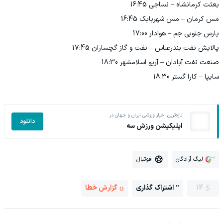
بعثت کرمانشاه – نساجی 16:45
مس کرمان – مس شهربابک 16:45
پارس جنوبی جم – هوادار 17:00
پالایش نفت بندرعباس – نفت و گاز گچساران 17:45
صنعت نفت آبادان – آریو اسلامشهر 18:30
سایپا – کارا گستر 18:30
تازه‌ترین اخبار ورزشی ایران و جهان در
دانلود
اپلیکیشن ورزش سه
لیگ آزادگان
فوتبال
14
اشتراک گذاری
گزارش خطا