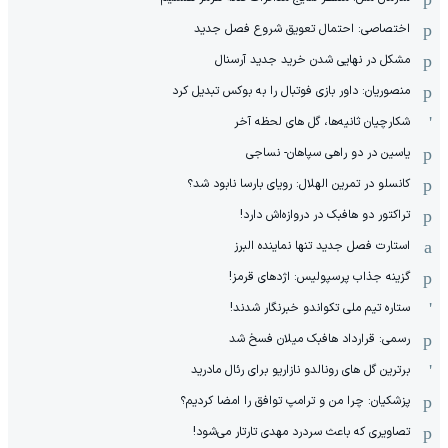
اختصاصی: احتمال تعویق شروع فصل جدید
مشکل در نهایی شدن خرید جدید آرسنال
منصوریان: داور بازی فوتبال را به بوکس تبدیل کرد
شکارچیان ثانیه‌ها، گل های لحظه آخر
یاسین در دو راهی سپاهان- نساجی
کانسلو در تمرین الهلال: رویای بارسا نابود شد؟
تراکتور دو هافبک در دروازه‌اش دارد!
استارت فصل جدید تنها نماینده البرز
گزینه جذاب پرسپولیس: اژدهای قرمز!
ستاره تیم ملی تکواندو خبرنگار شدند!
رسمی: قرارداد هافبک میلان فسخ شد
برترین گل های رونالدو نازاریو برای رئال مادرید
پزشکیان: چرا من و ترامپ توافق را امضا کردیم؟
تصاویری که باعث سردرد مهدی تارتار می‌شود!