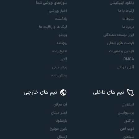
دانلود اپلیکیشن
سوژه‌های ورزشی شما
ارتباط با ما
اخبار ورزشی
تبلیغات
پادکست
درباره ما
لیگ ها و رقابت ها
ابزار توسعه دهندگان
ویدئو
فرصت های شغلی
روزنامه
قوانین و مقررات
نتایج زنده
DMCA
آنتن
آگهی دولتی
پیش بینی
پخش زنده
تیم های داخلی
تیم های خارجی
استقلال
آث میلان
پرسپولیس
اینتر میلان
تراکتور
بارسلونا
ذوب آهن
بایرن مونیخ
سپاهان
آرسنال