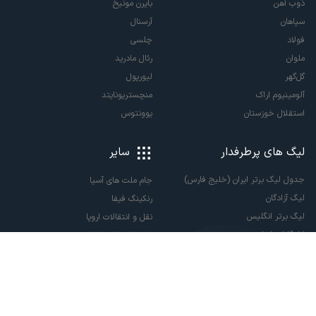
ذوب آهن
بایرن مونیخ
سپاهان
آرسنال
فولاد
چلسی
ملوان
رئال مادرید
گل‌گهر
لیورپول
آلومینیوم اراک
منچستریونایتد
استقلال خوزستان
یوونتوس
لیگ های پرطرفدار
سایر
جدول لیگ برتر ایران (خلیج فارس)
جام ملت های آسیا
لیگ آزادگان
رنکینگ فیفا
لیگ برتر انگلیس
نقل و انتقالات اروپا
لالیگا اسپانیا
نقل و انتقالات ایران
سری آ ایتالیا
پاری سن ژرمن
لیگ قهرمانان اروپا
لیگ نخبگان آسیا
لیگ قهرمانان آسیا دو