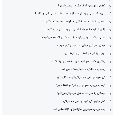
قطعی: بهترین لیگ یک در پرسپولیس!
پیروز قربانی در ورزش‌سه لایو: بیرانوند، علی دایی و قلب!
رسمی: 2 خرید استقلال به آلومینیوم رفتند(عکس)
ژاپن اینگونه تاج پادشاهی را از والیبال ایران گرفت
عبدی: یک یا دو بازیکن دیگر به خیبر اضافه می‌شوند
فوری: مجتبی جباری سرمربی تیم جزیره
دربی ایتالیا در استرالیا را اینتر برد
بدترین خبر عمر لئو: خورخه مسی درگذشت
وضعیت مالکیت ملوان مشخص شد
گل سوم چلسی به میلان توسط کایسدو
تیم یحیی یک مهاجم جدید و آشنا خرید
آرسنال به سرعت عاشق گیمارش می‌شود!
دبل پدرو؛ گل دوم چلسی به میلان
یک ایرانی سرمربی تکواندوی قزاقستان شد