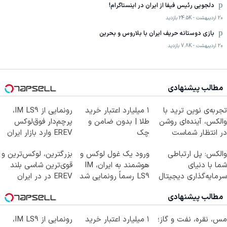
دلجویی رئیس فیفا از ایران در اینستاگرام!
20 اردیبهشت
-
24.5K
بازدید
بازی دوستانه حریف ایران با بلاروس و بحرین
20 اردیبهشت
-
7.8K
بازدید
مطالب پیشنهادی
تجربه‌ی نوین ترید با
۱ میلیارد اعتبار خرید
رونمایی از IM LS9،
والکس، آینده‌ای روشن
طلا | بدون ضامن و
پرچم‌دار فوق‌لوکس
در انتظار شماست
چک
EREV وارد بازار ایران
شد
والکس: پل ارتباطی
ورود یک غول لوکس و
بزرگترین، لوکس‌ترین و
شما با دنیای
هوشمند به ایران، IM
قوی‌ترین شاسی بلند
سرمایه‌گذاری دیجیتال
LS9 رسماً رونمایی شد
EREV در در ایران
رونمایی شد
مطالب پیشنهادی
مس، نقره، نفت و گاز؛
۱ میلیارد اعتبار خرید
رونمایی از IM LS9،