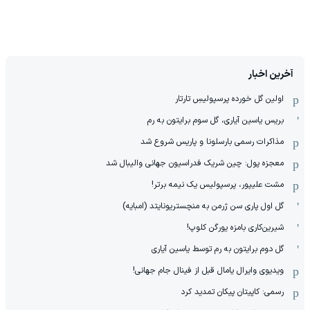
آخرین اخبار
اولین گل خورده پرسپولیسِ تارتار
بریس یاسین آیاری، گل سوم برایتون به رم
مذاکرات رسمی بارسلونا و پاریس شروع شد
معجزه پول: چین شریک فدراسیون جهانی والیبال شد
مشت علیپور، پرسپولیس یک نیمه برتر!
گل اول پاری سن ژرمن به منچستریونایتد (امبایه)
شیرین‌کاری بامزه یورگن کلوپ!
گل دوم برایتون به رم توسط یاسین آیاری
ویدیوی وایرال یامال قبل از فینال جام جهانی!
رسمی: کاپیتان پیکان تمدید کرد