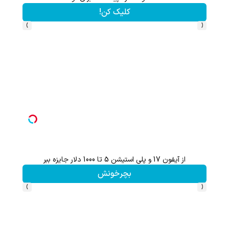
کلیک کن!
›
‹
از آیفون 17 و پلی استیشن 5 تا 1000 دلار جایزه ببر
بچرخونش
›
‹