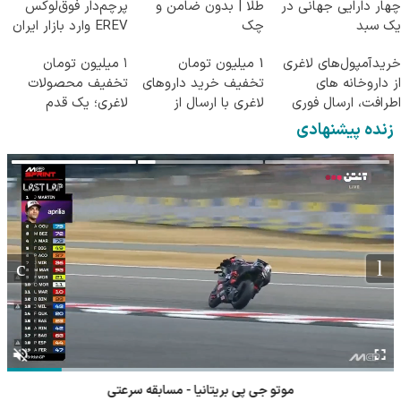
چهار دارایی جهانی در
طلا | بدون ضامن و
پرچم‌دار فوق‌لوکس
یک سبد
چک
EREV وارد بازار ایران
شد
خریدآمپول‌های لاغری
1 میلیون تومان
۱ میلیون تومان
از داروخانه های
تخفیف خرید داروهای
تخفیف محصولات
اطرافت، ارسال فوری
لاغری با ارسال از
لاغری؛ یک قدم
همراه با پک یخ!
داروخانه و پک یخ!
نزدیک‌تر به شروع
زنده پیشنهادی
کاهش وزن
موتو جی پی بریتانیا - مسابقه سرعتی