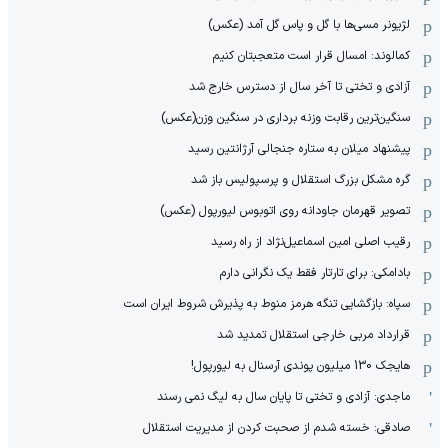
لژیونر مسی‌ها با گل و پاس گل آمد (عکس)
کمالوند: امسال قرار است متعجبتان کنیم
آزادی و تختی تا آخر سال از دسترس خارج شد
سنگین‌ترین رقابت وزنه برداری در سنگین وزن(عکس)
پیشنهاد میلان به ستاره جنجالی آرژانتین رسید
گره مشکل بزرگ استقلال و پرسپولیس باز شد
تصویر قهرمان جاودانه روی اتوبوس لیورپول (عکس)
رقیب اصلی امین اسماعیل‌نژاد از راه رسید
بادامکی: برای تارتار فقط یک نگرانی دارم
سپاه: بازگشایی تنگه هرمز منوط به پذیرش شروط ایران است
قرارداد مربی خارجی استقلال تمدید شد
هایجک 130 میلیون پوندی آرسنال به لیورپول!
ماجدی: آزادی و تختی تا پایان سال به لیگ نمی رسند
صادقی: خسته شدم از صحبت کردن از مدیریت استقلال