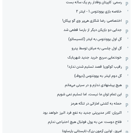
رسمی: کاپیتان وفادار رم یک ساله بست
خلاصه بازی یوونتوس 1 - اینتر 2
اختصاصی: رضا شکاری هی‌یر وی‌ گو پیکان!
جدایی دو بازیکن دیگر از بارسا قطعی شد
گل اول یوونتوس به اینتر (کنسیسائو)
گل اول چلسی به میلان توسط پدرو
خودنمایی سریع خرید جدید شهربابک
رقیب کوکوریا قصد تسلیم شدن ندارد!
گل دوم اینتر به یوونتوس (دیوف)
هیچ پیشنهادی ندارم و در سیتی می‌مانم
این تمام توان ما نیست، اما تسلیم نمی شویم
حمله به کشتی اماراتی در تنگه هرمز
اکبریان: کادر مدیریتی جدید به نفع فرد البرز خواهد بود
فلاح دوست: من به پول فوتبال هیچ احتیاجی ندارم
امروز، اولین آزمون بزرگ تابستانی بارسلونا