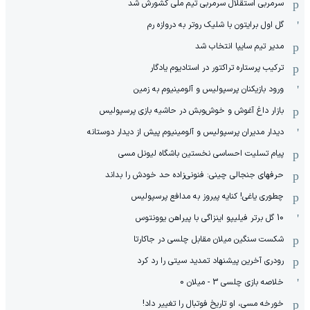
سرمربی استقلال سرمربی تیم ملی کشورش شد
گل اول برایتون با شلیک روتر به دروازه رم
مدیر تیم سایپا انتخاب شد
ترکیب پرستاره تراکتور در استادیوم یادگار
ورود بازیکنان پرسپولیس و آلومینیوم به زمین
بازار داغ آغوش و خوش‌و‌بش در حاشیه بازی پرسپولیس
دیدار مدیران پرسپولیس و آلومینیوم پیش از دیدار دوستانه
پیام تسلیت احساسی نخستین باشگاه لیونل مسی
حرفهای جنجالی چینی: فنونی‌زاده حد خودش را بداند
چطوری یاغی! کنایه پیروز به مدافع پرسپولیس
10 گل برتر فیلیپو اینزاگی با پیراهن یوونتوس
شکست سنگین میلان مقابل چلسی در جاکارتا
رودری آخرین پیشنهاد تمدید سیتی را رد کرد
خلاصه بازی چلسی 3 - میلان 0
خورخه مسی، او تاریخ فوتبال را تغییر داد!