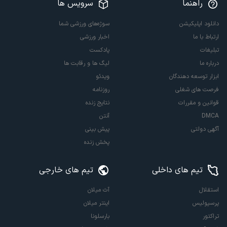
راهنما
سرویس ها
دانلود اپلیکیشن
سوژه‌های ورزشی شما
ارتباط با ما
اخبار ورزشی
تبلیغات
پادکست
درباره ما
لیگ ها و رقابت ها
ابزار توسعه دهندگان
ویدئو
فرصت های شغلی
روزنامه
قوانین و مقررات
نتایج زنده
DMCA
آنتن
آگهی دولتی
پیش بینی
پخش زنده
تیم های داخلی
تیم های خارجی
استقلال
آث میلان
پرسپولیس
اینتر میلان
تراکتور
بارسلونا