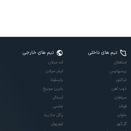
تیم های داخلی
تیم های خارجی
استقلال
آث میلان
پرسپولیس
اینتر میلان
تراکتور
بارسلونا
ذوب آهن
بایرن مونیخ
سپاهان
آرسنال
فولاد
چلسی
ملوان
رئال مادرید
گل‌گهر
لیورپول