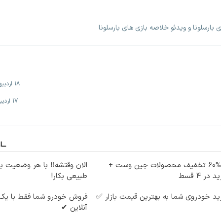
ی بارسلونا و ویدئو خلاصه بازی های بارسلونا
18 اردیبهشت
17 اردیبهشت
تا %60 تخفیف محصولات جین وست +
الان وقتشه‼️ با هر وضعیت ب
 در 4 قسط
طبیعی بکار!
د خودروی شما به بهترین قیمت بازار ✅
فروش خودرو شما فقط با یک
آنلاین ✔