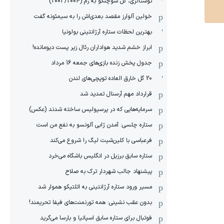
نوستالژی، گل شوچنکو به رم (2003/2004)
خولین آلوارز مقصد بعدی‌اش را به سیمئونه گفت
بهترین لحظات ستاره آرژانتینی بولونیا
ابراز خشم شدید هواداران رئال زیر پست دیومانده!
جدول پخش زنده بازی‌های جمعه 16 مرداد
20 گل خارق العاده توپچی‌های لندن
قرارداد مهم آرسنال تمدید شد
سرمایه‌هایی که در پرسپولیس ساخته شدند (عکس)
ستاره چلسی: آمدن ژابی آلونسو به نفع من است
فرعباسی با کلین‌شیت لیگ را شروع می‌کند
ستاره سابق برزیل در انگلیس باشگاه می‌خرد
پیشنهاد جالب شهردار ترک به صلاح
مسیر ورود ستاره آرژانتینی به اتلتیکو هموار شد
بدون عقب نشینی: همه تورنمنت‌های فیفا تحریمند!
فوتبال برای ستاره سابق اسپانیا و بارسا می‌گرید