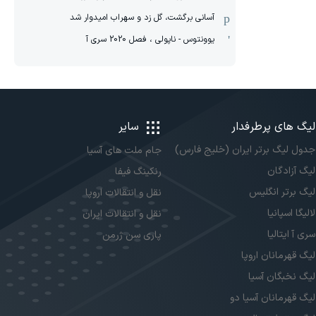
آسانی برگشت، گل زد و سهراب امیدوار شد
یوونتوس - ناپولی ، فصل 2020 سری آ
لیگ های پرطرفدار
سایر
جدول لیگ برتر ایران (خلیج فارس)
جام ملت های آسیا
لیگ آزادگان
رنکینگ فیفا
لیگ برتر انگلیس
نقل و انتقالات اروپا
لالیگا اسپانیا
نقل و انتقالات ایران
سری آ ایتالیا
پاری سن ژرمن
لیگ قهرمانان اروپا
لیگ نخبگان آسیا
لیگ قهرمانان آسیا دو