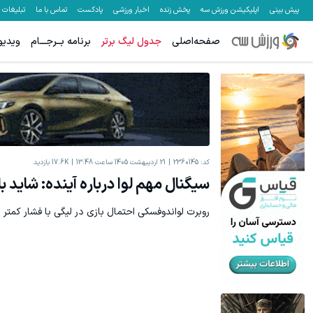
پیش بینی
اپلیکیشن ورزش سه
پخش زنده
اخبار ورزشی
پادکست
تماس با ما
تبلیغات
صفحه‌اصلی
جدول لیگ برتر
برنامه بــرجـــام
ویدیو
جای بخیه داری؟؟ فقط در 3 هفته ترمیمش
کلی
کد:
2360145
21 اردیبهشت 1405 ساعت 13:48
17.6K
بازدید
سیگنال مهم لوا درباره آینده: شاید با
روبرت لواندوفسکی احتمال بازی در لیگی با فشار کمتر د