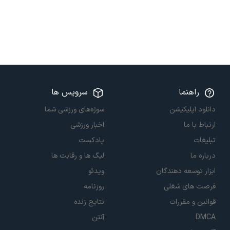
راهنما
سرویس ها
دانلود اپلیکیشن
سوژه‌های ورزشی شما
ارتباط با ما
اخبار ورزشی
تبلیغات
پادکست
درباره ما
لیگ ها و رقابت ها
ابزار توسعه دهندگان
ویدئو
فرصت های شغلی
روزنامه
قوانین و مقررات
نتایج زنده
DMCA
آنتن