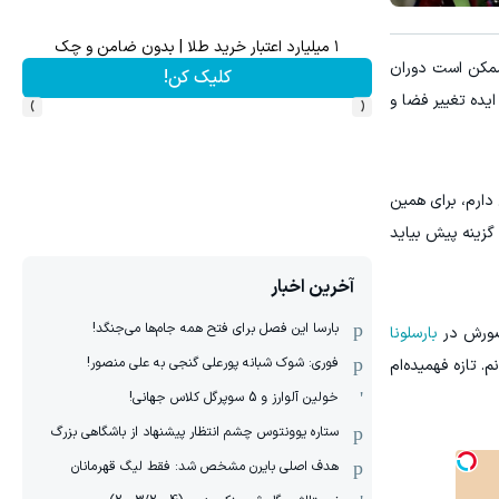
60% تخفیف پوشاک جین وست + خرید در 4 قسط
تا %60 تخفیف محصولات جین وست + خرید در 4 قسط
 ممکن است دوران
مشاهده و خرید
›
‹
یده تغییر فضا و
 اما از نظر بدنی احساس خوبی دارم، برای همین
 گزینه پیش بیاید
آخرین اخبار
بارسا این فصل برای فتح همه جام‌ها می‌جنگد!
حضورش در
بارسلونا
فوری: شوک شبانه پورعلی گنجی به علی منصور!
. تازه فهمیده‌ام
خولین آلوارز و 5 سوپرگل کلاس جهانی!
ستاره یوونتوس چشم انتظار پیشنهاد از باشگاهی بزرگ
هدف اصلی بایرن مشخص شد: فقط لیگ قهرمانان