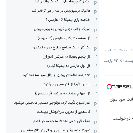
امتیاز تیم پرماجرای لیگ یک واگذار شد
هافبک پرسپولیس در سه راهی گرفتار شد!
خلاصه بازی بنفیکا 6 - هارتس 1
تبریک جالب تونی کروس به وینیسیوس
گل ششم بنفیکا به هارتس (شلدروپ)
یک گلر و یک مدافع مطرح در راه اصفهان
-
24.3K
بازدید
گل پنجم بنفیکا به هارتس (دوران)
-
42.1K
بازدید
گل اول هارتس به بنفیکا (رناد)
۹۹ درصد مطمئنم رودری از رئال سوءاستفاده کرد
مسیر ناگویا از فدراسیون می‌گذرد
گل چهارم بنفیکا به هارتس (پاولیدیس)
انک مو، موی
فدراسیون تأیید کرد: بونوچی دستیار مانچینی می‌شود
قاب‌هایی از تمرین سرخ‌پوشان پایتخت
 درخواست
هدف قرار دادن اهداف متخاصم در قشم
‏تمرینات نفس‌گیر سرمربی یونانی در تالار مشحون