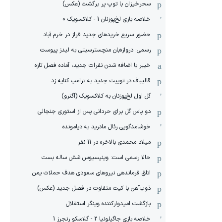
سحرخیزان با توپ پر برگشت (عکس)
خلاصه بازی لخ‌پوزنان 1 - کلاکسویک 0
حضور سریع خریدهای جدید فراز در خرم آباد
رسمی: دروازه‌بان منچسترسیتی به لیدز پیوست
خیبر با اضافه شدن نفرات جدید، آماده فصل تازه
قالیباف در توییت جدید به ترامپ کنایه زد
گل اول لخ‌پوزنان به کلاکسویک (آگنرو)
دو پاس گل برای حردانی پس از استوری جنجالی
خوشامدگویی رئال مادرید به دیامونده
میلاد محمدی بالاخره در 11 نفر
حالا رسمی است: وینیسیوس شش ساله بست
اتاق فرماندهی نیروهای سعودی هدف حملات یمن
ذوب‌آهن با کیت متفاوت در فصل جدید (عکس)
بازگشت امیدوارکننده وینگر استقلال
خلاصه بازی جاگیلونیا 2 - گلاسکو رنجرز 1