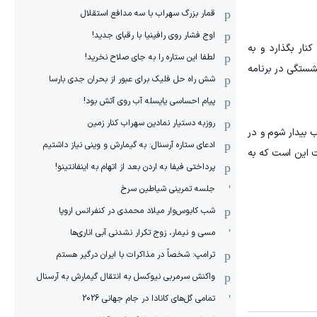
قمار بزرگ سهراب با سه مدافع استقلال
اوج فشار روی رافینیا با رقبای جدید!
نار بگذارد و به
لطفا این ستاره را به جای صلاح نخرید!
 و بازنشستگی در برنامه
شش راه حل فلیک برای عبور از بحران جدی بارسا
پیام احساسی یایسله آب روی آتش بود!
روزبه دستیار نمادین سهراب کنار زمین
 بیدار شوم و در
ادعای ستاره آرسنال: به گیمارش و وینی نیاز داشتیم
ست این است که به
پرداختی فیفا به اردن بعد از اتهام به اینفانتینو!
جلسه تمرینی شیاطین سرخ
شب کابوس‌وار میلاد محمدی در کنفرانس اروپا
مسی و نیمار، زوج تکرار نشدنی آبی اناری‌ها
ترامپ: شخصاً در مذاکرات با ایران درگیر هستم
واکنش سرمربی نیوکسل به انتقال گیمارش به آرسنال
تمامی گل‌های کانادا در جام جهانی 2026