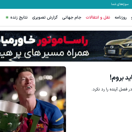
سوژه‌های شما
روزنامه
نقل و انتقالات
جام جهانی
گزارش تصویری
نتایج زنده
 کن!😍
60% تخفیف ویژه جین وست + خرید در4 قسط
ک کن!
مشاهده و خرید
ید بروم!
ر فصل آینده را رد نکرد.