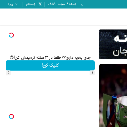
جمعه ۱۶ مرداد
-
09:58
جستجو
ورود
تا 60 درصد تخفیف ویژه جین وست + خرید در4 قسط
تا %60 تخفیف محصولات جین وست + خرید در 4 قسط
مشاهده و خرید
›
‹