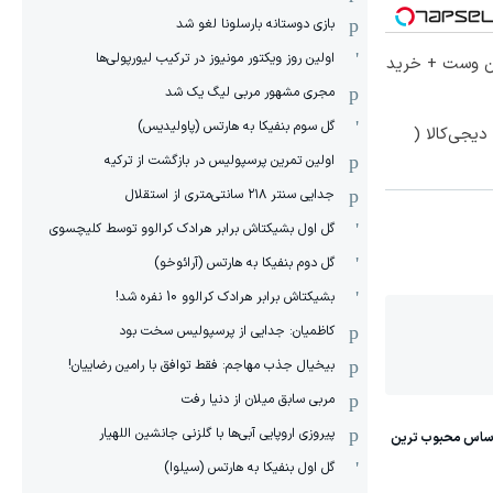
بازی دوستانه بارسلونا لغو شد
اولین روز ویکتور مونیوز در ترکیب لیورپولی‌ها
تا 60 درصد تخفیف ویژه جین وست + خرید
مجری مشهور مربی لیگ یک شد
گل سوم بنفیکا به هارتس (پاولیدیس)
یجی‌کالا (
اولین تمرین پرسپولیس در بازگشت از ترکیه
جدایی سنتر ۲۱۸ سانتی‌متری از استقلال
گل اول بشیکتاش برابر هرادک کرالوو توسط کلیچسوی
گل دوم بنفیکا به هارتس (آرائوخو)
بشیکتاش برابر هرادک کرالوو 10 نفره شد!
کاظمیان: جدایی از پرسپولیس سخت بود
بیخیال جذب مهاجم: فقط توافق با رامین رضاییان!
مربی سابق میلان از دنیا رفت
پیروزی اروپایی آبی‌ها با گلزنی جانشین اللهیار
گل اول بنفیکا به هارتس (سیلوا)