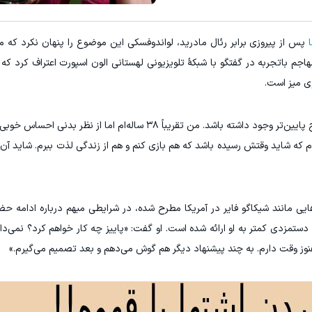
تا 60 درصد تخفیف ویژه جین وست + خرید در4 قسط
پس از پیروزی برابر رئال مادرید، لواندوفسکی این موضوع را پنهان نکرد که
ک کن!
مشاهده و خرید
م باتجربه در گفتگو با شبکهٔ تلویزیونی لهستانی الون اسپورت اعتراف کرد که ا
وی میز است.
او توضیح داد: «ممکن است گزینه‌ای در یک لیگ سطح پایین‌تر وجود داشته باشد. من تقریباً ۳۸ ساله‌ام
گیرم که شاید وقتش رسیده باشد که هم بازی کنم و هم از زندگی لذت ببرم. شاید آن
هایی مانند شیکاگو فایر در آمریکا مطرح شده، در شرایطی مبهم درباره ادامه 
دستمزدی کمتر به او ارائه شده است. او گفت: «پاییز چه کار خواهم کرد؟ نمی‌دانم