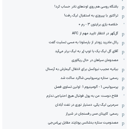
باشگاه روسی هم روی اوت‌های نادر حساب کرد!
تراکتور با پیروزی به استقبال لیگ رفت!
خلاصه بازی برایتون 3 - رم 0
گل‌گهر در انتظار تایید مهم از ‌AFC
رئال مادرید زودتر از بارسلونا به مسی تسلیت گفت
آقای گل لیگ یک با توپ پُر به لیگ برتر می‌آید
مصدومان سپاهان در حال ریکاوری
بیانیه عجیب نیوکسل برای انتقال گیمارش به آرسنال
رسمی: ستاره پرسپولیس شاگرد ساکت شد
پرسپولیس 1 - آلومینیوم 1: اولین تساوی فصل
فلاح دوست: من به پول فوتبال هیچ احتیاجی ندارم
سرمربی لیگ یکی، دستیار نوری در نفت آبادان
رسمی: کاپیتان مس رفسنجان در شیراز
مصدومیت ستاره بدشانس یونایتد مقابل پی‌اس‌جی