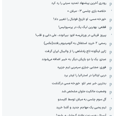
رودری آخرین پیشنهاد تمدید سیتی را رد کرد
خلاصه بازی چلسی 3 - میلان 0
خورخه مسی، او تاریخ فوتبال را تغییر داد!
قطعی: بهترین لیگ یک در پرسپولیس!
پیروز قربانی در ورزش‌سه لایو: بیرانوند، علی دایی و قلب!
رسمی: 2 خرید استقلال به آلومینیوم رفتند(عکس)
ژاپن اینگونه تاج پادشاهی را از والیبال ایران گرفت
عبدی: یک یا دو بازیکن دیگر به خیبر اضافه می‌شوند
فوری: مجتبی جباری سرمربی تیم جزیره
دربی ایتالیا در استرالیا را اینتر برد
بدترین خبر عمر لئو: خورخه مسی درگذشت
وضعیت مالکیت ملوان مشخص شد
گل سوم چلسی به میلان توسط کایسدو
تیم یحیی یک مهاجم جدید و آشنا خرید
آرسنال به سرعت عاشق گیمارش می‌شود!