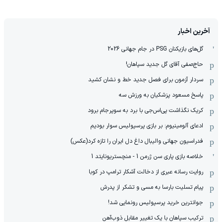
آخرین اخبار
گل‌های بازیکنان PSG در جام جهانی 2026
حاج‌صفی آقای گل جدید سپاهان!
سردار آزمون برای فصل جدید خط و نشان کشید
پاسخ مسعود پزشکیان به ورزش سه
کریک نگذاشت پی‌اس‌جی با برد به سوپرجام برود
ادعای آلومینیوم: بر بازی پرسپولیس سوار بودیم
فدراسیون جهانی والیبال داغ دل ایران را تازه کرد(عکس)
خلاصه بازی پاری سن ژرمن 1 - منچستریونایتد 1
روایت رسانه عبری از دخالت آشکار ترامپ در کوبا
پیام تسلیت بارسا به مسی و تشکر از پدرش
جوانترین خرید پرسپولیس رونمایی شد!
ترکیب سپاهان با یک تغییر مقابل ذوب‌آهن