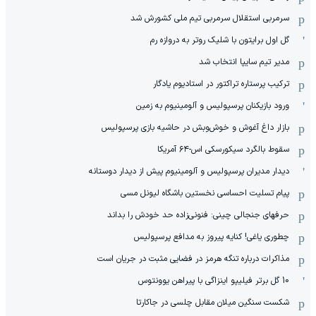
سرمربی استقلال سرمربی تیم ملی کشورش شد
گل اول برایتون با شلیک روتر به دروازه رم
مدیر تیم سایپا انتخاب شد
ترکیب پرستاره تراکتور در استادیوم یادگار
ورود بازیکنان پرسپولیس و آلومینیوم به زمین
بازار داغ آغوش و خوش‌و‌بش در حاشیه بازی پرسپولیس
سقوط بالگرد سیکورسکی اس-۶۴ آمریکا
دیدار مدیران پرسپولیس و آلومینیوم پیش از دیدار دوستانه
پیام تسلیت احساسی نخستین باشگاه لیونل مسی
حرفهای جنجالی چینی: فنونی‌زاده حد خودش را بداند
چطوری یاغی! کنایه پیروز به مدافع پرسپولیس
مذاکرات درباره تنگه هرمز در فضایی مثبت در جریان است
10 گل برتر فیلیپو اینزاگی با پیراهن یوونتوس
شکست سنگین میلان مقابل چلسی در جاکارتا