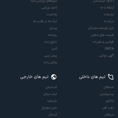
دانلود اپلیکیشن
سوژه‌های ورزشی شما
ارتباط با ما
اخبار ورزشی
تبلیغات
پادکست
درباره ما
لیگ ها و رقابت ها
ابزار توسعه دهندگان
ویدئو
فرصت های شغلی
روزنامه
قوانین و مقررات
نتایج زنده
DMCA
آنتن
آگهی دولتی
پیش بینی
پخش زنده
تیم های داخلی
تیم های خارجی
استقلال
آث میلان
پرسپولیس
اینتر میلان
تراکتور
بارسلونا
ذوب آهن
بایرن مونیخ
سپاهان
آرسنال