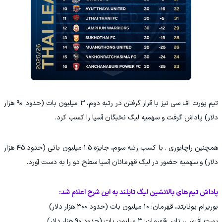
تیم پورت اف سی نیز با قرار گرفتن در رتبه دوم، ۳ میلیون بات (حدود ۹۰ هزار
دلار) پاداش گرفت و سهمیه لیگ نخبگان آسیا را کسب کرد.
همچنین راچابوری . با کسب رتبه سوم، جایزه ۱.۵ میلیون باتی (حدود ۴۵ هزار
دلار) و سهمیه حضور در لیگ قهرمانان آسیا سطح دو را به دست آورد.
پاداش تیم‌های بالانشین لیگ تایلند به این شرح اعلام شد:
بوریرام یونایتد، قهرمان: ۱۰ میلیون بات (حدود ۳۰۰ هزار دلار)
پورت اف‌سی، نایب‌قهرمان: ۳ میلیون بات (حدود ۹۰ هزار دلار)