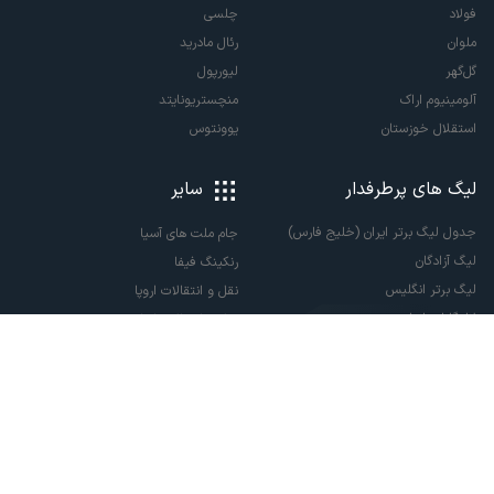
فولاد
چلسی
ملوان
رئال مادرید
گل‌گهر
لیورپول
آلومینیوم اراک
منچستریونایتد
استقلال خوزستان
یوونتوس
لیگ های پرطرفدار
سایر
جدول لیگ برتر ایران (خلیج فارس)
جام ملت های آسیا
لیگ آزادگان
رنکینگ فیفا
لیگ برتر انگلیس
نقل و انتقالات اروپا
لالیگا اسپانیا
نقل و انتقالات ایران
سری آ ایتالیا
پاری سن ژرمن
لیگ قهرمانان اروپا
لیگ نخبگان آسیا
لیگ قهرمانان آسیا دو
لیگ برتر فوتسال