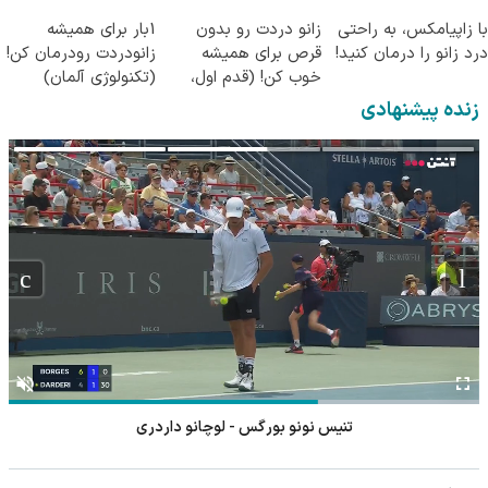
شما
با زاپیامکس، به راحتی
زانو دردت رو بدون
1بار برای همیشه
درد زانو را درمان کنید!
قرص برای همیشه
زانودردت رودرمان کن!
خوب کن! (قدم اول،
(تکنولوژی آلمان)
پرسش‌نامه)
◂پرسشنامه▸
زنده پیشنهادی
تنیس نونو بورگس - لوچانو داردری