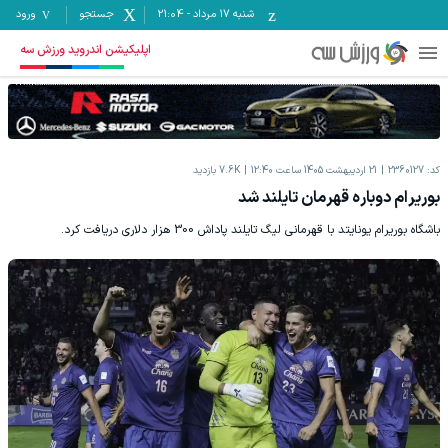
شنبه ۱۷ مرداد
-
21:04
جستجو
ورود
اپلیکیشن اندروید ورزش سه
کد:
2360127
21 اردیبهشت 1405 ساعت 12:40
7.6K
بازدید
بوریرام دوباره قهرمان تایلند شد
باشگاه بوریرام یونایتد با قهرمانی لیگ تایلند پاداش 300 هزار دلاری دریافت کرد.