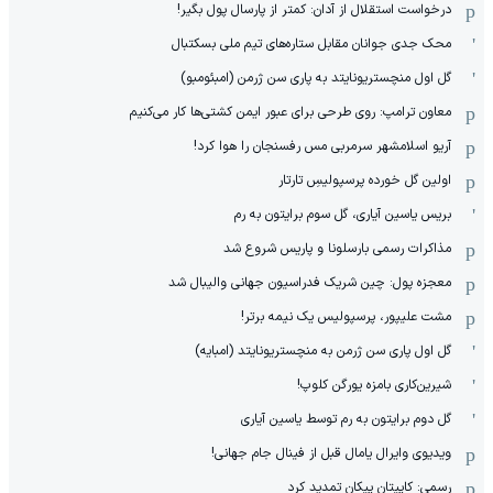
درخواست استقلال از آدان: کمتر از پارسال پول بگیر!
محک جدی ‌جوانان مقابل ستاره‌های تیم ملی بسکتبال
گل اول منچستریونایتد به پاری سن ژرمن (امبئومبو)
معاون ترامپ: روی طرحی برای عبور ایمن کشتی‌ها کار می‌کنیم
آریو اسلامشهر سرمربی مس رفسنجان را هوا کرد!
اولین گل خورده پرسپولیسِ تارتار
بریس یاسین آیاری، گل سوم برایتون به رم
مذاکرات رسمی بارسلونا و پاریس شروع شد
معجزه پول: چین شریک فدراسیون جهانی والیبال شد
مشت علیپور، پرسپولیس یک نیمه برتر!
گل اول پاری سن ژرمن به منچستریونایتد (امبایه)
شیرین‌کاری بامزه یورگن کلوپ!
گل دوم برایتون به رم توسط یاسین آیاری
ویدیوی وایرال یامال قبل از فینال جام جهانی!
رسمی: کاپیتان پیکان تمدید کرد