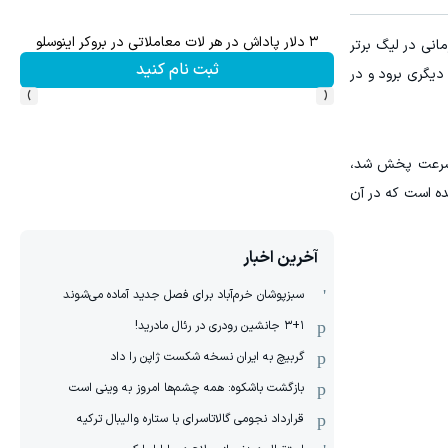
۳ دلار پاداش در هر لات معاملاتی در بروکر اینوسلو
میدو
انی در لیگ برتر
ثبت نام کنید
 دیگری برود و در
›
‹
ه سرعت پخش شد،
ده است که در آن
آخرین اخبار
سبزپوشان خرم‌آباد برای فصل جدید آماده می‌شوند
۳+۱ جانشین رودری در رئال مادرید!
گربیچ به ایران نسخه شکست ژاپن را داد
بازگشت باشکوه: همه چشم‌ها امروز به وینی است
قرارداد نجومی گالاتاسرای با ستاره والیبال ترکیه