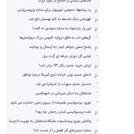
استقبال دیدنی از صلاح در پاپارا پارک
رد پیشنهاد نجومی لیورپول برای ستاره پاری‌سن‌ژرمن
قهرمانی لیگ ملت‌ها به کام لهستان تلخ شد
این بار بارسلونا به ستاره سوئدی نه گفت!
گل‌های ناب به طاق دروازه؛ کابوس بزرگ دروازه‌بان‌ها
پاسخ منفی جواهر اینتر به آرسنال و یونایتد
اولین گل دوران حرفه ای گرت بیل
ارزش خرید جدید رئال 93 برابر شد!
ادعای جدید وزیر خزانه داری آمریکا درباره توافق
دستیار جدید سهراب از اسپانیا می آید
استقلال به دنبال میزبانی در شهرقدس
نوری: پرسپولیس همیشه از بیرون زمین حمایت می شود
علت پرسپولیسی شدن رحمان چه بود؟
واکنش نوری پیشکسوت باشگاه استقلال به توییت تاجرنیا
ستاره نیجریه‌ای کل فصل را از دست داد!