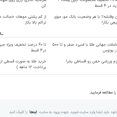
تا %60 تخفیف محصولات جین وست +
سرمایه گذاری ارزی روی سهام 
 در 4 قسط
کن
ن وقتشه‼️ با هر وضعیت بانک مو، موی
از کم پشتی موهات خجالت می
عی بکار!
تراکم بالا بکار
معاملات جهانی طلا با اسپرد صفر و تا ۵۰۰
ر بونوس
در4 قسط
زم ورزشی خفن رو اقساطی بخر!
خرید طلا به صورت قسطی از د
پرداخت 12 ماهه )
را مطالعه فرمایید.
خود باید ابتدا وارد سایت شوید. جهت ورود به سایت
اینجا
را کلیک کنید