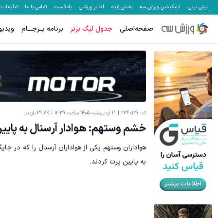
پیش بینی
اپلیکیشن ورزش سه
پخش زنده
اخبار ورزشی
پادکست
تماس با ما
تبلیغات
صفحه‌اصلی
جدول لیگ برتر
برنامه بــرجـــام
ویدیو
کد:
2360129
21 اردیبهشت 1405 ساعت 12:39
29.7K
بازدید
خشم وستهم: هوادار آرسنال به پایی
هواداران وستهم یکی از هواداران آرسنال را که در جایگ
به پایین پرت کردند.