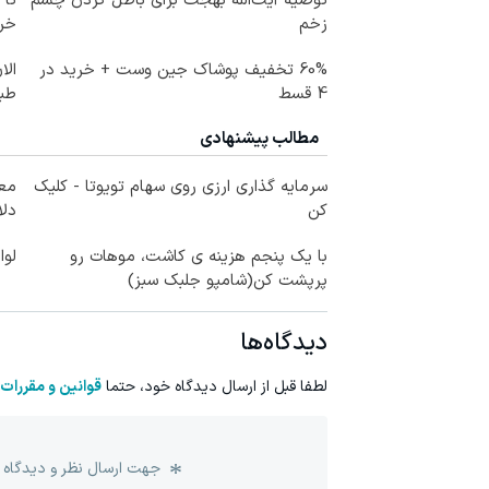
توصیه آیت‌الله بهجت برای باطل کردن چشم
زخم
خرید
60% تخفیف پوشاک جین وست + خرید در
الا
4 قسط
طبی
مطالب پیشنهادی
سرمایه گذاری ارزی روی سهام تویوتا - کلیک
کن
دلا
با یک پنجم هزینه ی کاشت، موهات رو
لوا
پرپشت کن(شامپو جلبک سبز)
دیدگاه‌ها
لطفا قبل از ارسال دیدگاه خود، حتما
قوانین و مقررات
جهت ارسال نظر و دیدگاه 