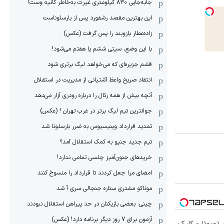
جابه‌جایی ۸۳۰ کیلومتری غیرت به‌خاطر کانیه وست!
این بهترین مقصد رشفورد پس از بارسلوناست
زاده‌عطار بازوبند را پس گرفت (عکس)
با این وضع، سیتی ششم یا هفتم می‌شود!
قشم جزیره‌ای که می‌خواهد لیگ برتری شود
انتقاد صریح واعظ آشتیانی از مدیریت در استقلال
آنچه بیش از همه رئال را درباره رودری آزار می‌دهد
جوانترین تیم لیگ برتر در غرب تهران ! (عکس)
تمدید قرارداد وینیسیوس به ضرر بارسلونا شد
تیم جدید جنپو به کمک استقلال آمد؟
خریدهای جنون‌آمیز چلسی تمامی ندارد!
امضای مرا جعل کردند تا قرارداد را منسوخ کنند
موناکو مشتری ستاره جنجالی سری آ شد
چینی: بعضی بازیکنان در حد پیراهن استقلال نبودند
آزمون برای 7 روز دیگر برنامه دارد! (عکس)