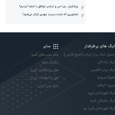
پزشکیان: چرا من و ترامپ توافق را امضا کردیم؟
تصاویری که باعث سردرد مهدی تارتار می‌شود!
لیگ های پرطرفدار
سایر
جدول لیگ برتر ایران (خلیج فارس)
جام ملت های آسیا
لیگ آزادگان
رنکینگ فیفا
لیگ برتر انگلیس
نقل و انتقالات اروپا
لالیگا اسپانیا
نقل و انتقالات ایران
سری آ ایتالیا
پاری سن ژرمن
لیگ قهرمانان اروپا
لیگ نخبگان آسیا
لیگ قهرمانان آسیا دو