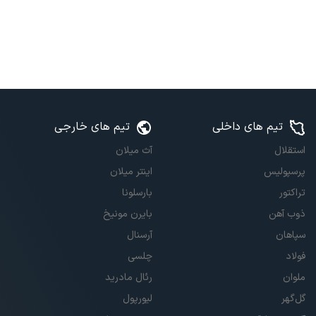
تیم های داخلی
تیم های خارجی
استقلال
آث میلان
پرسپولیس
اینتر میلان
تراکتور
بارسلونا
ذوب آهن
بایرن مونیخ
سپاهان
آرسنال
فولاد
چلسی
ملوان
رئال مادرید
گل‌گهر
لیورپول