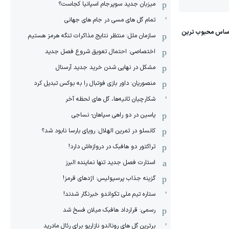
میزبان جدید سوپرجام اسپانیا کجاست؟
تمام گل های مسی در جام های جهانی
سازمان ملل: منتظر نتایج مذاکرات تنگه هرمز هستیم
اختصاصی: احتمال تعویق شروع فصل جدید
مشکل در نهایی شدن خرید جدید آرسنال
منصوریان: داور بازی فوتبال را به بوکس تبدیل کرد
شکارچیان ثانیه‌ها، گل های لحظه آخر
یاسین در دو راهی سپاهان- نساجی
کانسلو در تمرین الهلال: رویای بارسا نابود شد؟
تراکتور دو هافبک در دروازه‌اش دارد!
استارت فصل جدید تنها نماینده البرز
گزینه جذاب پرسپولیس: اژدهای قرمز!
ستاره تیم ملی تکواندو خبرنگار شدند!
رسمی: قرارداد هافبک میلان فسخ شد
برترین گل های رونالدو نازاریو برای رئال مادرید