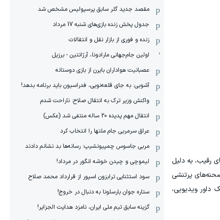
مقصد جدید گلر سابق پرسپولیس مشخص شد
جدول پخش زنده بازی‌های شنبه 17 مرداد
زنده و فوری از بازار نقل و انتقالات
اولین جام‌جهانی مارادونا، آرژانتین - برزیل
عصبانیت هواداران بایرن از بازی دوستانه
آشوبی: به جای قلعه‌نویی، فدراسیون باید برنامه بدهد!
واکنش وزیر ترک به انتقال صلاح: ناراحت شدم
انتقال مهم پدیده 20 ساله منتفی شد (عکس)
عراق سرمربی جام ملتها را انتخاب کرد
مربی جاسوس چمپیونشیپ: رسانه‌ها بد نشانم دادند
ای رقیب، به دلیل
لیموچی و چیدن خوشه انگور در مرداد!
صحنه‌های پرتنشی
سود استثنایی ترابزون اسپور از قرارداد محمد صلاح
 داور ویدیویی،
ستاره جوان بارسلونا به دنبال در خروج!
گزینه سابق تیم ملی ایران، نامزد هدایت الجزایر!