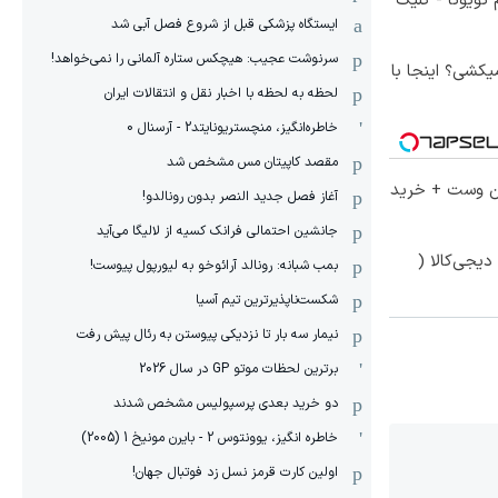
تویوتا - کلیک
ایستگاه پزشکی قبل از شروع فصل آبی شد
سرنوشت عجیب: هیچکس ستاره آلمانی را نمی‌خواهد!
کشی؟ اینجا با
لحظه به لحظه با اخبار نقل و انتقالات ایران
خاطره‌انگیز، منچستریونایتد2 - آرسنال 0
مقصد کاپیتان مس مشخص شد
تا 60 درصد تخفیف ویژه جین وست + خرید
آغاز فصل جدید النصر بدون رونالدو!
جانشین احتمالی فرانک کسیه از لالیگا می‌آید
یجی‌کالا (
بمب شبانه: رونالد آرائوخو به لیورپول پیوست!
شکست‌ناپذیرترین تیم آسیا
نیمار سه بار تا نزدیکی پیوستن به رئال پیش رفت
برترین لحظات موتو GP در سال 2026
دو خرید بعدی پرسپولیس مشخص شدند
خاطره انگیز، یوونتوس 2 - بایرن مونیخ 1 (2005)
اولین کارت قرمز نسل زد فوتبال جهان!