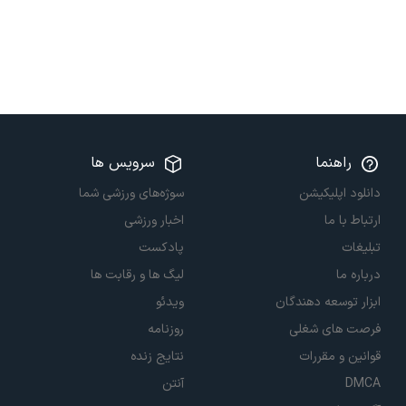
راهنما
سرویس ها
دانلود اپلیکیشن
سوژه‌های ورزشی شما
ارتباط با ما
اخبار ورزشی
تبلیغات
پادکست
درباره ما
لیگ ها و رقابت ها
ابزار توسعه دهندگان
ویدئو
فرصت های شغلی
روزنامه
قوانین و مقررات
نتایج زنده
DMCA
آنتن