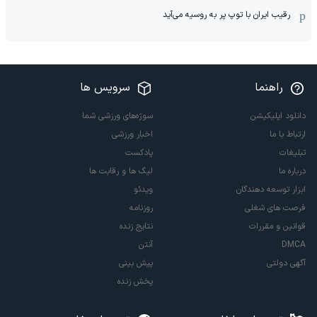
رقیب ایران با توپ پر به روسیه می‌آید
راهنما
سرویس ها
دانلود اپلیکیشن
سوژه‌های ورزشی شما
ارتباط با ما
اخبار ورزشی
تبلیغات
پادکست
درباره ما
لیگ ها و رقابت ها
ابزار توسعه دهندگان
ویدئو
فرصت های شغلی
روزنامه
قوانین و مقررات
نتایج زنده
DMCA
آنتن
آگهی دولتی
پیش بینی
پخش زنده