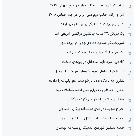
چشم تراکتور به دو ستاره ایران در جام جهانی ۲۰۲۶
آمار و ارقام جالب تیم ملی ایران در جام جهانی 2026
رد اولین پیشنهاد اتلتیکو برای ستاره پرطرفدار
یک بازیکن ۳۸ ساله جانشین مرتضی شریفی شد!
آسیب‌دیدگی شدید مدافع جوان در پیکانشهر
یک خرید لیگ برتری دیگر هم کنسل شد
آکادمی، امید تازه استقلال در روزهای سخت
خروج هواپیماهای سوخت‌رسان آمریکا از اسرائیل
تفکری: به دادگاه cas درخواست لغو پلی‌اف را دادیم
تفکری: اتفاقاتی که برای مس افتاد ناعادلانه بود
استقبال پرشور: اسطوره اروگوئه بازگشت!
اخراج عجیب در بازی دوستانه پیکان - نساجی
لحظه به لحظه با اخبار نقل و انتقالات ایران
حمله سنگین قهرمان المپیک روسیه به لهستان