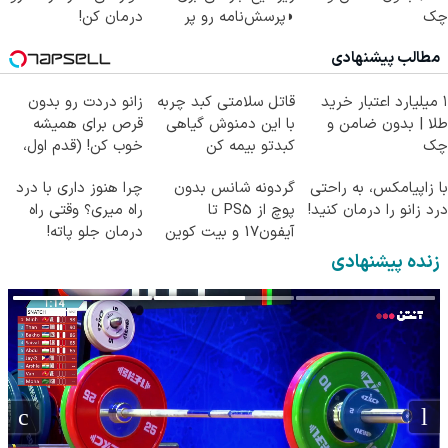
چک
◗پرسش‌نامه رو پر
درمان کن!
کن◖
(پرسش‌نامه)
مطالب پیشنهادی
۱ میلیارد اعتبار خرید
قاتل سلامتی کبد چربه
زانو دردت رو بدون
طلا | بدون ضامن و
با این دمنوش گیاهی
قرص برای همیشه
چک
کبدتو بیمه کن
خوب کن! (قدم اول،
پرسش‌نامه)
با زاپیامکس، به راحتی
گردونه شانس بدون
چرا هنوز داری با درد
درد زانو را درمان کنید!
پوچ از PS5 تا
راه میری؟ وقتی راه
آیفون17 و بیت کوین
درمان جلو پاته!
🔥
زنده پیشنهادی