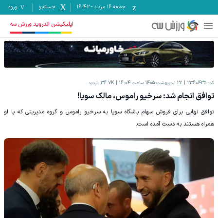
جمعه ۱۶ مرداد
-
16:42
جستجو
ورود
اپلیکیشن اندروید ورزش سه
کد:
2360435
22 اردیبهشت 1405 ساعت 16:04
36.7K
بازدید
توافق انجام شد: سرخیو راموس، مالک سویا!
توافق نهایی برای فروش سهام باشگاه سویا به سرخیو راموس و گروه مدیریتی که با او
همراه هستند به دست آمده است.