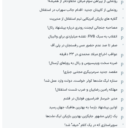
رونمایی از پیراهن سوم میلان: متفاوت‌تر از همیشه!
رونمایی از کاپیتان جدید؛ اقدام جالب سهراب در استقلال
گلایه های بازیکن آمریکایی تیم استقلال از مدیریت
مصاحبه جنجالی ایجنت رودری درباره پیشنهاد رئال!
انقلاب به سبک FIVB: نقشه میلیاردی برای والیبال
صفر تا صد عدم حضور مس رفسنجان در پلی آف
عواقب اخراج میلاد محمدی در 33 دقیقه
ضربه سخت وینیسیوس و رئال به رویاهای آرسنال!
مقصد جدید سرمربیگری مجتبی جباری!
ستاره لیگ ملت‌ها کولر خواست، دولت وارد عمل شد!
مهلکه رامین رضاییان و ضرب شست استقلال!
مدیر خبرساز فدراسیون فوتبال در قشم
اولین پیشنهاد بارسا به بهترین هافبک جهان رسید
یک ژاپنی مشهور جایگزین بهترین بازیکن لیگ ملت‌ها
سوپراستاری که در یک کلام "حیف" شد!