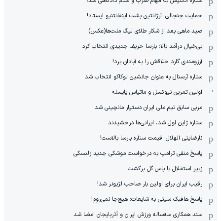
ستاره انگلیس به اتهام ضرب و شتم دادگاهی شد!
حمایت جنجالی: آرژانتین پشت اینفانتنیو ایستاد!
صید ماهی بعد از شکار طلای لیگ ملت‌ها(عکس)
بی‌خیال درآمد بالا: بارسا حریف جدیدی انتخاب کرد
آرزومندی گارد خلاقش را به آبادان برد!
ستاره آرسنال به عنوان جانشین لوکاکو انتخاب شد
اولین تمرین نیوکسل و ماتیاس یایسله
مربی سابق تیم ملی ایران دستیار مانچینی شد
ستاره ژاپن اول شد، ایرانی‌ها درخشیدند
نارضایتی الهلال: قیمت ستاره بارسا بالاست!
پاسخ منفی ترامپ به درخواست موشکی جدید زلنسکی
زبیر استقلال با پاس گل برگشت
رقیب ایران برای اولین بار صاحب لژیونر شد!
پاسخ هافبک سیتی به شایعات: هیچ‌جا نمی‌روم!
سند همکاری سه‌ساله‌ ‌ورزش ایران و آذربایجان امضا شد