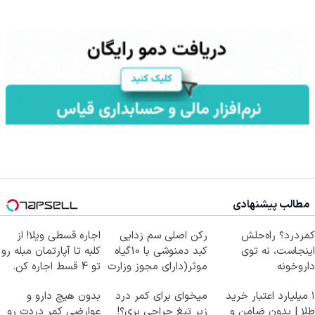
مطالب پیشنهادی
کمردرد؟ راه‌حلش
رکن اصلی سم زدایی
اجاره‌ قسطی ویلا! از
اینجاست، نه توی
کبد دمنوشی با 10گیاه
کلبه تا آپارتمان مبله رو
داروخونه
موثر(دارای مجوز وزارت
تو 4 قسط اجاره کن.
بهداشت)
۱ میلیارد اعتبار خرید
میخوای برای کمر درد
بدون هیچ دارو و
طلا | بدون ضامن و
زیر تیغ جراحی بری؟!
عوارضی کمر دردت رو