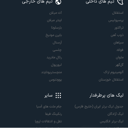
تیم های داخلی
تیم های خارجی
استقلال
آث میلان
پرسپولیس
اینتر میلان
تراکتور
بارسلونا
ذوب آهن
بایرن مونیخ
سپاهان
آرسنال
فولاد
چلسی
ملوان
رئال مادرید
گل‌گهر
لیورپول
آلومینیوم اراک
منچستریونایتد
استقلال خوزستان
یوونتوس
لیگ های پرطرفدار
سایر
جدول لیگ برتر ایران (خلیج فارس)
جام ملت های آسیا
لیگ آزادگان
رنکینگ فیفا
لیگ برتر انگلیس
نقل و انتقالات اروپا