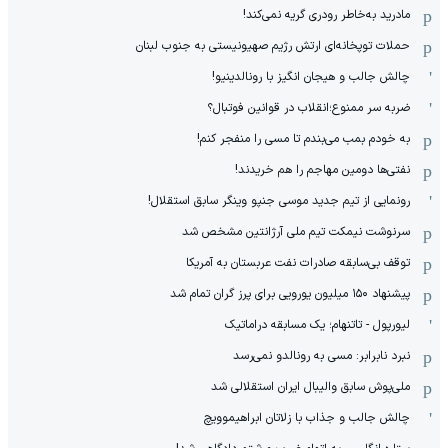
مادرید به‌خاطر رودری گریه نمی‌کند!
حملات توپخانه‌ای ارتش رژیم صهیونیستی به جنوب لبنان
چالش جالب و هیجان انگیز با رونالدینیو!
ضربه سر ممنوع؛انقلاب در قوانین فوتبال؟
به خودم بمب می‌بندم تا مسی را منفجر کنم!
نفتی‌ها دومین مهاجم را هم خریدند!
رونمایی از تیم جدید موسی جنپو وینگر سابق استقلال!
سرنوشت نیمکت تیم ملی آرژانتین مشخص شد
توقف بی‌سابقه صادرات نفت عربستان به آمریکا
پیشنهاد ۱۵۰ میلیون یورویی برای پرز گران تمام شد
لیورپول - تاتنهام؛ یک مسابقه دراماتیک
نبرد نابرابر: مسی به رونالدو نمی‌رسد
ملی‌پوش سابق والیبال ایران استقلالی شد
چالش جالب و جذاب با زلاتان ابراهیموویچ