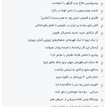
پرسپولیس دفاع چپ گل‌گهر را نخواست
تمدید وینیسیوس با زخمی کهنه در رئال!
قایدی و قدوس خیلی زود به هم رسیدند! (عکس)
آتش بازی دونده زن ایران در بلاروس با طعم رکوردشکنی
گلر تراکتور خرید جدید شمس‌آذر قزوین
از لیگ اروپا تا لیگ قهرمانان؛ شاهکارهای اروپایی آنخل دی‌ماریا
آرسنال این گلر پراشتباه را هرچه زودتر بفروشد
رودری با تماس فلیک نظرش را عوض کرد!
١۵ ستاره نایب‌قهرمان جهان برای شکار طلای اروپا
مدافع سابق تراکتور به تیمش بازگشت
خانلرخانی: ۴ ورزشکار در ناگویا داریم
آموریم خیلی زود من را شگفت‌زده کرد
مردانی، : بچه ها خودشان را باور کنند
ورزشگاه پارس آماده میزبانی از حریفان فجر
حجی زواره:تیم آینده داری در اختیار داریم