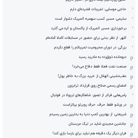
حاجی موسایی: تمرینات فشرده‌ای دارم
سلیمی: مسیر کسب سهمیه المپیک دشوار است
برخورداری: مسیر المپیک از پاکستان و کره می گذرد
کلهر: از نظر بدنی برای حضور در مسابقات کاملا آماده‌ام
بزرگی: در دوران محرومیت تمریناتم را قطع نکردم
دیومانده ذوق‌زده به مادرید رسید
صنعت نفت فعلا فقط دفاع می‌خرد!
عقب‌نشینی الهلال از خرید بزرگ به خاطر پول!
امضای رسمی صلاح روی قرارداد ترابزون
پاس‌هایی فراتر از تصور؛ شاهکارهای تریولا در فوتبال
در ورشو فقط حرف، حرف روبرتو پیاتزاست
شریعتی: از بهترین کمپ‌ دنیا به بدترین زمین‌ رسیدم
جانشین مجیدی شاید در لیگ عربستان
فران دیگر یک دقیقه هم نباید برای بارسا بازی کند!