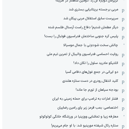
گریزمان دوباره گل زد؛ دومین شاهکار در آمریکا!
مربی برجسته بریتانیایی بستری شد
سرپرست سابق استقلال مربی پیکان شد
دیگر مطمئن شدیم! دفاع راست آرسنال طلسم شده
پلیس کره ‌جنوبی ساختمان فدراسیون فوتبال را بست!
چالش سخت شوت‌زنی با جمال موسیالا
روایت احساسی فدراسیون والیبال از تمرین تیم ملی
اتلتیکو مادرید سئول را تکان داد!
دو ایرانی در جمع غول‌های دفاعی آسیا
کلید انتقال رودری در دست ستاره هلندی
بودجه سپاهان از تورم جا ماند!
فشار امارات به ترامپ برای حمله زمینی به ایران
اختصاصی: بمب قرمز زیر پای رامین رضاییان
معارفه زیبا و تماشایی ووزینیا در ورزشگاه خانگی کولوکولو
ستاره رئال شیفته مورینیو شد: با او جام می‌بریم!