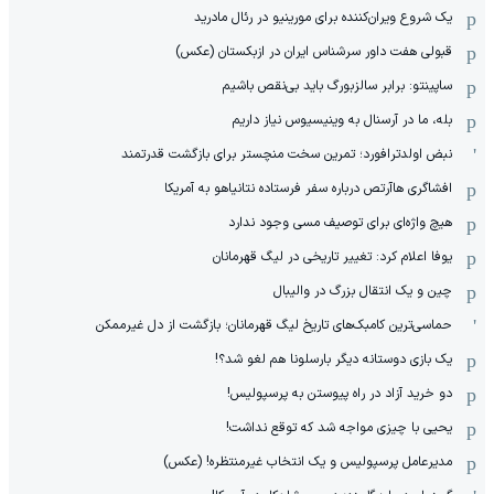
یک شروع ویران‌کننده برای مورینیو در رئال مادرید
قبولی هفت داور سرشناس ایران در ازبکستان (عکس)
ساپینتو: برابر سالزبورگ باید بی‌نقص باشیم
بله، ما در آرسنال به وینیسیوس نیاز داریم
نبض اولدترافورد؛ تمرین سخت منچستر برای بازگشت قدرتمند
افشاگری هاآرتص درباره سفر فرستاده نتانیاهو به آمریکا
هیچ واژه‌ای برای توصیف مسی وجود ندارد
یوفا اعلام کرد: تغییر تاریخی در لیگ قهرمانان
چین و یک انتقال بزرگ در والیبال
حماسی‌ترین کامبک‌های تاریخ لیگ قهرمانان؛ بازگشت از دل غیرممکن
یک بازی دوستانه دیگر بارسلونا هم لغو شد؟!
دو خرید آزاد در راه پیوستن به پرسپولیس!
یحیی با چیزی مواجه شد که توقع نداشت!
مدیرعامل پرسپولیس و یک انتخاب غیرمنتظره! (عکس)