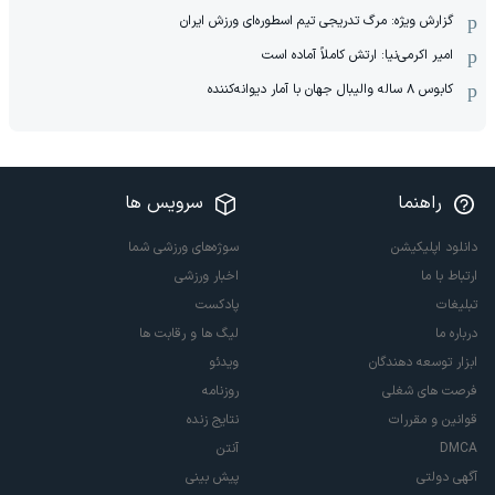
گزارش ویژه: مرگ تدریجی تیم اسطوره‌ای ورزش ایران
امیر اکرمی‌نیا: ارتش کاملاً آماده است
کابوس ۸ ساله والیبال جهان با آمار دیوانه‌کننده
راهنما
سرویس ها
دانلود اپلیکیشن
سوژه‌های ورزشی شما
ارتباط با ما
اخبار ورزشی
تبلیغات
پادکست
درباره ما
لیگ ها و رقابت ها
ابزار توسعه دهندگان
ویدئو
فرصت های شغلی
روزنامه
قوانین و مقررات
نتایج زنده
DMCA
آنتن
آگهی دولتی
پیش بینی