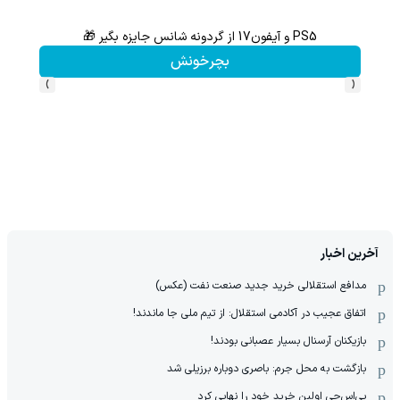
PS5 و آیفون17 از گردونه شانس جایزه بگیر 🎁
گردونه شانس بدون 
بچرخونش
›
‹
آخرین اخبار
مدافع استقلالی خرید جدید صنعت نفت (عکس)
اتفاق عجیب در آکادمی استقلال: از تیم ملی جا ماندند!
بازیکنان آرسنال بسیار عصبانی بودند!
بازگشت به محل جرم: باصری دوباره برزیلی شد
پی‌اس‌جی اولین خرید خود را نهایی کرد