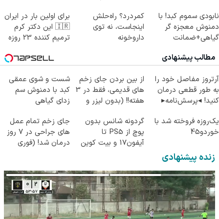
پرسش‌نامه)
نابودی سموم کبد! با
کمردرد؟ راه‌حلش
برای اولین بار در ایران
دمنوش معجزه گر
اینجاست، نه توی
🇮🇷 این دکتر کرم
گیاهی+ضمانت
داروخونه
ترمیم کننده 23 روزه
مرجوعی
ساخت!
مطالب پیشنهادی
آرتروز مفاصل خود را
از بین بردن جای زخم
شست و شوی عمقی
به طور قطعی درمان
های قدیمی، فقط در 3
کبد با دمنوش سم
کنید! ◂پرسش‌نامه▸
هفته!! (بدون لیزر و
زدای گیاهی
جراحی)
یک‌روزه فروخته شد با
گردونه شانس بدون
جای زخم تمام عمل
خوردو45
پوچ از PS5 تا
های جراحی در ۷ روز
آیفون17 و بیت کوین
درمان شد! (فوری
🔥
مشاوره بگیرید)
زنده پیشنهادی