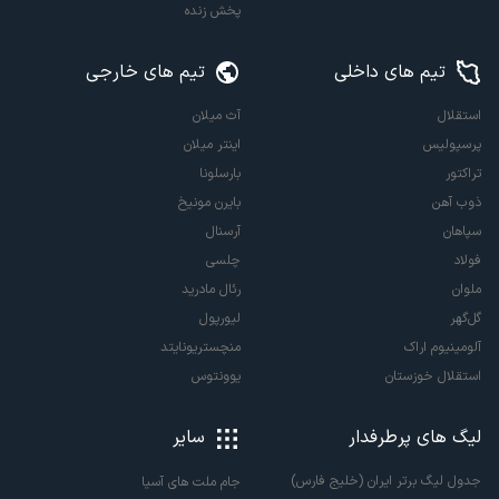
پخش زنده
تیم های داخلی
تیم های خارجی
استقلال
آث میلان
پرسپولیس
اینتر میلان
تراکتور
بارسلونا
ذوب آهن
بایرن مونیخ
سپاهان
آرسنال
فولاد
چلسی
ملوان
رئال مادرید
گل‌گهر
لیورپول
آلومینیوم اراک
منچستریونایتد
استقلال خوزستان
یوونتوس
لیگ های پرطرفدار
سایر
جدول لیگ برتر ایران (خلیج فارس)
جام ملت های آسیا