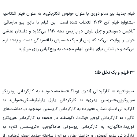
فیلم جدید پیر سالوادوری با عنوان «ونوس الکتریکی»، به عنوان فیلم افتتاحیه
جشنواره فیلم کن ۲۰۲۶ انتخاب شده است. این فیلم با بازی پیو مارمائی،
آنائیس دموستیر و ژیل للوش در پاریس دهه ۱۹۲۰ می‌گذرد و داستان نقاشی
جوان را روایت می‌کند که پس از مرگ همسرش با افسردگی دست و پنجه نرم
می‌کند و در تلاش برای یافتن الهام مجدد، به روح‌گرایی روی می‌آورد.
۲۲ فیلم و یک نخل طلا
«مینوتتور» به کارگردانی آندری زویاگینتسف،«محبوب» به کارگردانی رودریگو
سوروگویِن،«سرزمین پدری» به کارگردانی پاول پاولیکوفسکی،«مولن» به
کارگردانی لاسلو نمش، «فیورد» به کارگردانی کریستین مونجیو،«یادداشت‌های
ناگی» به کارگردانی کوجی فوکادا، «گوسفند در جعبه» به کارگردانی هیروکازو
کوریدا،«ناگهان» به کارگردانی ریوسوکی هاماگوچی، «کریسمس تلخ» به
کارگردانی پدرو آلمودوار و «داستان‌های موازی» ساخته جدید اصغر فرهادی از