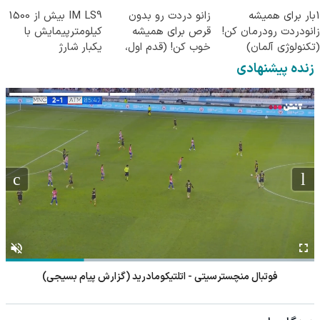
1بار برای همیشه
زانو دردت رو بدون
IM LS9 بیش از 1500
زانودردت رودرمان کن!
قرص برای همیشه
کیلومترپیمایش با
(تکنولوژی آلمان)
خوب کن! (قدم اول،
یکبار شارژ
◂پرسشنامه▸
پرسش‌نامه)
زنده پیشنهادی
فوتبال منچسترسیتی - اتلتیکومادرید (گزارش پیام بسیجی)