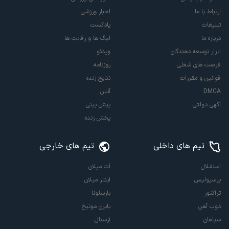
ارتباط با ما
اخبار ورزشی
تبلیغات
پادکست
درباره ما
لیگ ها و رقابت ها
ابزار توسعه دهندگان
ویدئو
فرصت های شغلی
روزنامه
قوانین و مقررات
نتایج زنده
DMCA
آنتن
آگهی دولتی
پیش بینی
پخش زنده
تیم های داخلی
تیم های خارجی
استقلال
آث میلان
پرسپولیس
اینتر میلان
تراکتور
بارسلونا
ذوب آهن
بایرن مونیخ
سپاهان
آرسنال