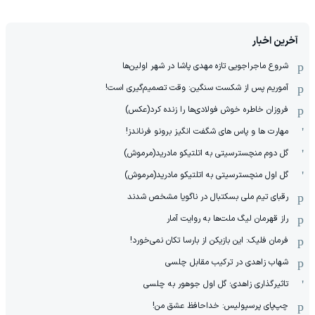
آخرین اخبار
شروع ماجراجویی تازه مهدی پاشا در شهر اولین‌ها
آموریم پس از شکست سنگین: وقت تصمیم‌گیری است!
فروزان خاطره خوش فولادی‌ها را زنده کرد(عکس)
مهارت ها و پاس های شگفت انگیز برونو فرناندز!
گل دوم منچسترسیتی به اتلتیکو مادرید(مرموش)
گل اول منچسترسیتی به اتلتیکو مادرید(مرموش)
رقبای تیم ملی بسکتبال در ناگویا مشخص‌ شدند
راز قهرمان لیگ ملت‌ها به روایت آمار
فرمان فلیک: این بازیکن از بارسا تکان نمی‌خورد!
شهاب زاهدی در ترکیب مقابل چلسی
تاثیرگذاری زاهدی؛ گل اول جوهور به چلسی
چپ‌پای پرسپولیس: خداحافظ عشق من!