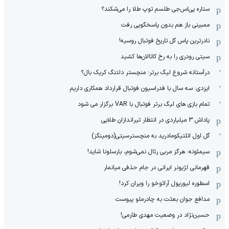
ستاره پی‌اس‌جی طلسم توپ طلا را می‌شکند؟
ممبینی باز هم بدون پاسخگویی رفت
نادر‌ترین پاس گل تاریخ فوتبال روسیه!
سیتی رودری را به رخ کاتالان‌ها کشید
درآستانه شروع لیگ برتر؛ منچستر دلتنگ کریک بال؟
ایزدی: سه سال با فدراسیون فوتبال قرارداد همکاری داریم
تمام بازی های لیگ برتر فوتبال با VAR برگزار می شود
پاداش 3 میلیاردی در انتظار تیراندازان طلایی
گل اول اتلتیکومادرید به منچسترسیتی(دومینگز)
سیمئونه: هرگز مربی رئال نمی‌شوم، بارسلونا شاید!
قهرمانی لژیونر ایرانی در جام حذفی میانمار
اسطوره لیورپول آرائوخو را ویران کرد!
مدافع جوان بعثت به چادرملو پیوست
حسین‌نژاد در وضعیت مهدی طارمی!