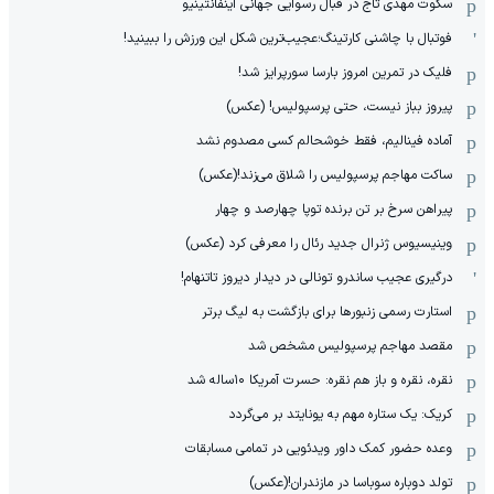
سکوت مهدی تاج در قبال رسوایی جهانی اینفانتینیو
فوتبال با چاشنی کارتینگ؛عجیب‌ترین شکل این ورزش را ببینید!
فلیک در تمرین امروز بارسا سورپرایز شد!
پیروز بباز نیست، حتی پرسپولیس! (عکس)
آماده فینالیم، فقط خوشحالم کسی مصدوم نشد
ساکت مهاجم پرسپولیس را شلاق می‌زند!(عکس)
پیراهن سرخ بر تن برنده توپا چهارصد و چهار
وینیسیوس ژنرال جدید رئال را معرفی کرد (عکس)
درگیری عجیب ساندرو تونالی در دیدار دیروز تاتنهام!
استارت رسمی زنبورها برای بازگشت به لیگ برتر
مقصد مهاجم پرسپولیس مشخص شد
نقره، نقره و باز هم نقره: حسرت آمریکا ۱۰‌ساله شد
کریک: یک ستاره مهم به یونایتد بر می‌گردد
وعده حضور کمک داور ویدئویی در تمامی مسابقات
تولد دوباره سوباسا در مازندران!(عکس)