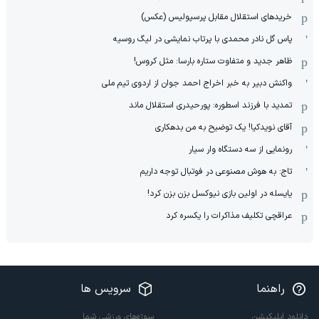
خریدهای استقلال مقابل پرسپولیس (عکس)
پاس گل نادر محمدی با پرتاب نمایشی در لیگ روسیه
ظاهر جدید و متفاوت ستاره بارسا: مثل کروس!
واکنش دبیر به خبر اخراج احمد جوان از اردوی تیم ملی
تمدید با فرزند اسطوره: پورحیدری استقلال ماند
آقای نویدکیا! یک توضیح به من بدهکاری
رونمایی از سه دستگاه وار سیار
تاج: به هوش مصنوعی در فوتبال توجه داریم
یایسله در اولین بازی نیوکسل بزن بزن کرد!
عراقچی تکلیف مذاکرات را یکسره کرد
راهنما
سرویس ها
دانلود اپلیکیشن
سوژه‌های ورزشی شما