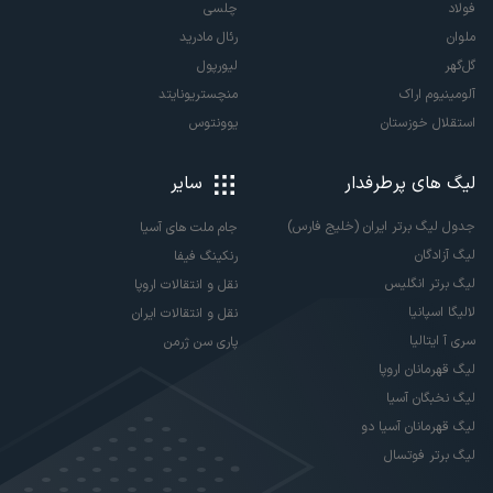
فولاد
چلسی
ملوان
رئال مادرید
گل‌گهر
لیورپول
آلومینیوم اراک
منچستریونایتد
استقلال خوزستان
یوونتوس
لیگ های پرطرفدار
سایر
جدول لیگ برتر ایران (خلیج فارس)
جام ملت های آسیا
لیگ آزادگان
رنکینگ فیفا
لیگ برتر انگلیس
نقل و انتقالات اروپا
لالیگا اسپانیا
نقل و انتقالات ایران
سری آ ایتالیا
پاری سن ژرمن
لیگ قهرمانان اروپا
لیگ نخبگان آسیا
لیگ قهرمانان آسیا دو
لیگ برتر فوتسال