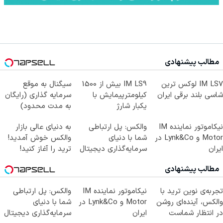
مطالب پیشنهادی
IM LS7 لوکس ترین
IM LS9 بیش از 1500
سیگنال به موقع
شاسی بلند برقی ایران
کیلومترپیمایش با
سرمایه گذاری (رایگان
یکبار شارژ
به مدت محدود)
نیکاموتور نماینده IM
والکس: پل ارتباطی
به دنیای عالی بازار
Motor و Lynk&Co در
شما با دنیای
والکس خوش آمدید!
ایران
سرمایه‌گذاری دیجیتال
ترید را آغاز کنید!
مطالب پیشنهادی
تجربه‌ی نوین ترید با
نیکاموتور نماینده IM
والکس: پل ارتباطی
والکس، آینده‌ای روشن
Motor و Lynk&Co در
شما با دنیای
در انتظار شماست
ایران
سرمایه‌گذاری دیجیتال