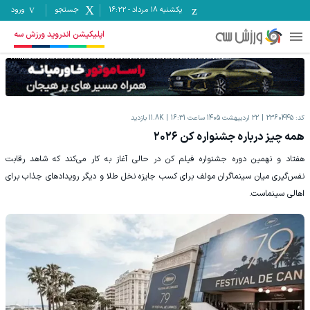
یکشنبه ۱۸ مرداد
-
16:22
جستجو
ورود
اپلیکیشن اندروید ورزش سه
کد:
2360445
22 اردیبهشت 1405 ساعت 16:31
11.8K
بازدید
همه چیز درباره جشنواره کن ۲۰۲۶
هفتاد و نهمین دوره جشنواره فیلم کن در حالی آغاز به کار می‌کند که شاهد رقابت
نفس‌گیری میان سینماگران مولف برای کسب جایزه نخل طلا و دیگر رویدادهای جذاب برای
اهالی سینماست.