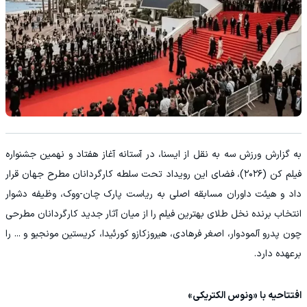
به گزارش ورزش سه به نقل از ایسنا، در آستانه آغاز هفتاد و نهمین جشنواره
فیلم کن (۲۰۲۶)، فضای این رویداد تحت سلطه کارگردانان مطرح جهان قرار
داد و هیئت داوران مسابقه اصلی به ریاست پارک چان-ووک، وظیفه دشوار
انتخاب برنده نخل طلای بهترین فیلم را از میان آثار جدید کارگردانان مطرحی
چون پدرو آلمودوار، اصغر فرهادی، هیروزکازو کورئیدا، کریستین مونجیو و ... را
برعهده دارد.
افتتاحیه با «ونوس الکتریکی»