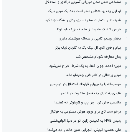
مشخص شدن محل میزبانی آسیایی تراکتور و استقلال
او اول یک روانشناس ماهر است بعد یک مربی بزرگ
قدرتمند و متفاوت: ستاره سابق، رئال را شگفت‌زده کرد
هراس اتلتیکو مادرید از هایجک بزرگ بارسلونا
پخش ویدیو کلیپی از سامانه هوشمند داوری
پیام واضح آقای گل لیگ یک به گلزنان لیگ برتر
زمان معارفه نکونام مشخص شد
دبیر: احمد جوان فقط به یک شرط اخراج نمی‌شود
مربی پرتغالی در کادر فنی چادرملو ماند
موسیمانه با یک‌چهارم قرارداد استقلال در تیم ملی
قایدی به دنبال یک فصل متفاوت در النصر
مالدینی فاش کرد: چرا پپ و آنچلوتی نه گفتند!
درخواست تاج برای ورود هوش مصنوعی به فوتبال
رئیس FIVB به کاپیتان ژاپن: تو در دنیا الهام‌بخشی
علی نعمتی: اتریش- الجزایر، هنوز حالم را بد می‌کند!