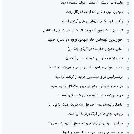
علی دایی: رفتنم از فوتبال تولد دوباره‌ام بود!
دومین توپ طلایی که از چنگ رئال رفت
رأفت: این یک پرسپولیس فول آپشن است
تست ژنتیک، خوابگاه و دندانپزشکی در آکادمی استقلال
جوان‌ترین قهرمانان جام جهانی: ورود دو ستاره جدید
اولین تصویر عالیشاه در گل‌گهر (عکس)
نسل زد سپاهان زیر دست محرم (عکس)
همسر فودن پیراهن انگلیس را برای فروش گذاشت!
پرسپولیس برای ششمین خرید از گل‌گهر ترسید
در انتظار شهریور جنجالی بین استقلال و تیم امید
بارسا از تصمیم ستاره هلندی خشمگین است
فاضلی: پرسپولیس حداقل سه بازیکن دیگر لازم دارد
ربیعی: جای ما در لیگ برتر خالی است
هراس در رئال: اولین تجربه ناموفق با برناردو سیلوا!
مدیر جوان پرسپولیس و هزار امید و آرزو!