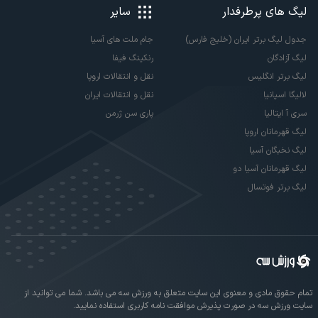
لیگ های پرطرفدار
سایر
جدول لیگ برتر ایران (خلیج فارس)
جام ملت های آسیا
لیگ آزادگان
رنکینگ فیفا
لیگ برتر انگلیس
نقل و انتقالات اروپا
لالیگا اسپانیا
نقل و انتقالات ایران
سری آ ایتالیا
پاری سن ژرمن
لیگ قهرمانان اروپا
لیگ نخبگان آسیا
لیگ قهرمانان آسیا دو
لیگ برتر فوتسال
تمام حقوق مادی و معنوی این سایت متعلق به ورزش سه می باشد. شما می توانید از
سایت ورزش سه در صورت پذیرش موافقت نامه کاربری استفاده نمایید.