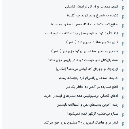
آنری، ممدانی و آن گل فراموش نشدنی
نکونام به شجاع و بیرانوند چه گفت؟
صلاح تحت تعقیب دادگاه مصر، داستان چیست؟
آرتتا تأیید کرد: ستاره آرسنال چند هفته مصدوم است
گلزن مشهور شاگرد جباری شد (عکس)
کنعانی به مدیر استقلالی: برگرد بازی کن! (عکس)
همه بازیکنان دنیا دوست دارند در پاریس بازی کنند!
اورونوف و چهره‌ای که گواهی می‌دهد! (عکس)
خلیفه: استقلال راضی‌ام کرد پنج‌ساله ببندم
قطع مسابقه در آلمان به خاطر یک بنر
ادعای فاضلی: پرسپولیس همه ستاره‌های آینده را خرید
زنده: آخرین بمب‌های نقل و انتقالات تابستان
ستاره بی‌حاشیه گل‌گهر تمام نمی‌شود!
اینتر برای هافبک لیورپول ۴۰ میلیون یورو جور می‌کند