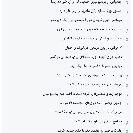
جزئیاتی از پرسپولیسِ جدید، که از آن ‌خبر ندارید!
استون ویلا ستاره رئال مادرید را زیر نظر دارد
دیوانه‌وارترین گل‌های تاریخ نیمه‌نهایی لیگ قهرمانان
ادعای جدید سنتکام درباره محاصره دریایی ایران
همبازیان و شاگردان پرتعداد نکو در تراکتور
7 ایرانی در بین برترین فرنگی‌کاران جهان
بصره عراق گزینه اول استقلال برای میزبانی در آسیا
بهترین خطوط دفاعی تاریخ لیگ برتر
روایت دردناک از روزهای آخر فوتبال اشلی یانگ
فروش ایری به پرسپولیس منتفی شد!
نوجوان‌های شمس‌آذر، قرعه سخت افتتاحیه پرسپولیس!
جدول پخش زنده بازی‌های دوشنبه 19 مرداد
ویدیوکست: تابستان پرسپولیس چگونه گذشت؟
مدافع میانی در ملوان کمیاب شد!
فلیک با صبر و اعتماد یک بازیکن جدید خرید!