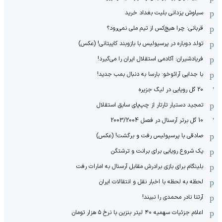
سیاوش یزدانی بلیت بغداد خرید
قربانی: چرا هیچ‌کس از تیم ملی نمی‌رود؟
تولد دوباره در پرسپولیس با بازوبند کاپیتانی! (عکس)
فریادشیران: آکادمی استقلال ایران را می‌گیرد!
با جدایی آرائوخو: بارسا به دنبال بمب جدید!
20 گل رویایی در لیگ جزیره
تمجید دستیار تارتار از چپ‌پای سابق استقلال
10 گل برتر آرسنال در فصل 2003/2004
صادقی با پرسپولیس رفت و برگشت! (عکس)
یک شروع رویایی برای برانت و ترشتگن
بلینگام برای بازی برادرش مقابل آرسنال به امارات رفت
لحظه به لحظه با اخبار نقل و انتقالات ایران
آرتتا نادر محمدی را نبیند!
اعلام جزئیات سهمیه ۴۰ لیتر بنزین با نرخ ۵ هزار تومان