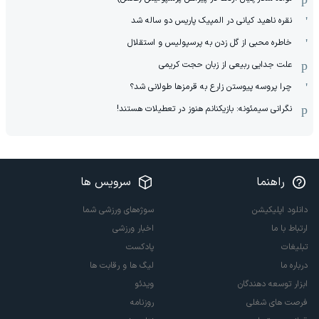
نقره ناهید کیانی در المپیک پاریس دو ساله شد
خاطره محبی از گل زدن به پرسپولیس و استقلال
علت جدایی ربیعی از زبان حجت کریمی
چرا پروسه پیوستن زارع به قرمزها طولانی شد؟
نگرانی سیمئونه: بازیکنانم هنوز در تعطیلات هستند!
راهنما
سرویس ها
دانلود اپلیکیشن
سوژه‌های ورزشی شما
ارتباط با ما
اخبار ورزشی
تبلیغات
پادکست
درباره ما
لیگ ها و رقابت ها
ابزار توسعه دهندگان
ویدئو
فرصت های شغلی
روزنامه