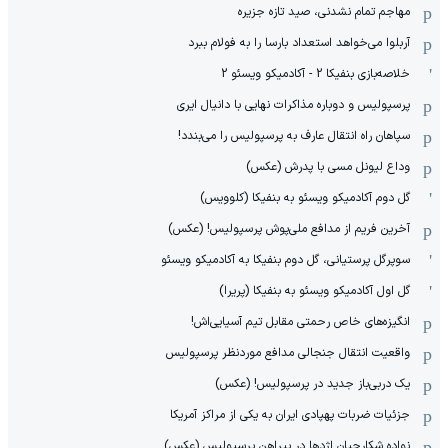
مهاجم تمام نشدنی، صید تازه جزیره
آربلوا می‌خواهد استعداد بارسا را به فولام ببرد
خلاصه‌بازی بنفیکا 2 - آکادمیکو ویسئو 2
پرسپولیس و دوباره مذاکرات نهایی با دانیال ایری
سپاهان راه انتقال عارف به پرسپولیس را می‌بندد!
وداع لیونل مسی با پدرش (عکس)
گل دوم آکادمیکو ویسئو به بنفیکا (کلوویس)
آخرین فریم از مدافع ملی‌پوش پرسپولیس! (عکس)
سوپرگل پرستیانی، گل دوم بنفیکا به آکادمیکو ویسئو
گل اول آکادمیکو ویسئو به بنفیکا (پریرا)
انگیزه‌های خاص رحمتی مقابل تیم‌ آسیایی‌اش!
واقعیت انتقال جنجالی مدافع موردنظر پرسپولیس
یک دربی‌باز جدید در پرسپولیس! (عکس)
جزئیات ضربات پهپادی ایران به یکی از مراکز آمریکا
نواده شکارچیان اژدها در پیراهن پرسپولیس (عکس)