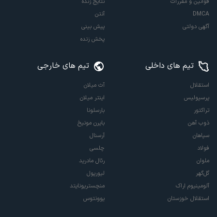
قوانین و مقررات
نتایج زنده
DMCA
آنتن
آگهی دولتی
پیش بینی
پخش زنده
تیم های داخلی
تیم های خارجی
استقلال
آث میلان
پرسپولیس
اینتر میلان
تراکتور
بارسلونا
ذوب آهن
بایرن مونیخ
سپاهان
آرسنال
فولاد
چلسی
ملوان
رئال مادرید
گل‌گهر
لیورپول
آلومینیوم اراک
منچستریونایتد
استقلال خوزستان
یوونتوس