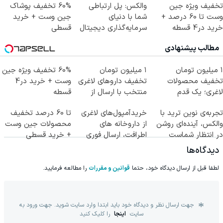
تخفیف ویژه جین
والکس: پل ارتباطی
60% تخفیف پوشاک
وست تا 60 درصد +
شما با دنیای
جین وست + خرید
خرید در4 قسطه
سرمایه‌گذاری دیجیتال
قسطی
مطالب پیشنهادی
۱ میلیون تومان
۱ میلیون تومان
60% تخفیف ویژه جین
تخفیف محصولات
تخفیف داروهای لاغری
وست + خرید در4
لاغری؛ یک قدم
منتخب با ارسال از
قسطه
نزدیک‌تر به شروع
داروخانه نزدیکت
تجربه‌ی نوین ترید با
خریدآمپول‌های لاغری
تا 60 درصد تخفیف
کاهش وزن
والکس، آینده‌ای روشن
از داروخانه های
محصولات جین وست
در انتظار شماست
اطرافت، ارسال فوری
+ خرید قسطی
همراه با پک یخ!
دیدگاه‌ها
لطفا قبل از ارسال دیدگاه خود، حتما
قوانین و مقررات
را مطالعه فرمایید.
جهت ارسال نظر و دیدگاه خود باید ابتدا وارد سایت شوید. جهت ورود به
سایت
اینجا
را کلیک کنید