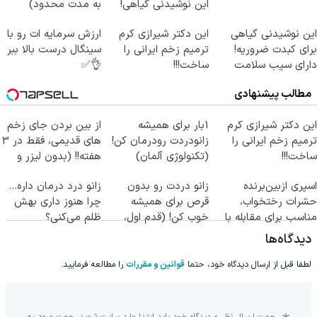
این نوشیدنی گیاهی!
به مدت محدود)
کلیک جهت خرید
این نوشیدنی گیاهی
این دکتر شیرازی کرم
ارزش سرمایه ات رو با
برای کبدت ضروریه!
ترمیم زخم ایرانی را
سینگال درست بالا ببر
دارای سیب سلامت
ساخت!!!
👌✅
مطالب پیشنهادی
این دکتر شیرازی کرم
1بار برای همیشه
از بین بردن جای زخم
ترمیم زخم ایرانی را
زانودردت رودرمان کن!
های قدیمی، فقط در 3
ساخت!!!
(تکنولوژی آلمان)
هفته!! (بدون لیزر و
◂پرسشنامه▸
جراحی)
اسپری ازبین‌برنده
زانو دردت رو بدون
زانو درد درمان داره…
حشرات رختخواب،
قرص برای همیشه
چرا هنوز داری بهش
مناسب برای مقابله با
خوب کن! (قدم اول،
ظلم می‌کنی؟
انواع ساس
پرسش‌نامه)
دیدگاه‌ها
لطفا قبل از ارسال دیدگاه خود، حتما
قوانین و مقررات
را مطالعه فرمایید.
جهت ارسال نظر و دیدگاه خود باید ابتدا وارد سایت شوید. جهت ورود به