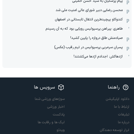
پیام پزشکیان به سید حسن خمینی
محسن رضایی دبیر شورای عالی امنیت ملی شد
کندوکاو پیچیده‌ترین انتقال تابستانی در اصفهان
طاهری: پیراهن پرسپولیس رویایی بود که به آن رسیدم
صیادمنش طاق دروازه را پایین کشید!
پسران سرمربی پرسپولیس در تیم رقیب (عکس)
اژدهاکش: اجدادم اژدها می‌کشتند!
راهنما
سرویس ها
دانلود اپلیکیشن
سوژه‌های ورزشی شما
ارتباط با ما
اخبار ورزشی
تبلیغات
پادکست
درباره ما
لیگ ها و رقابت ها
ابزار توسعه دهندگان
ویدئو