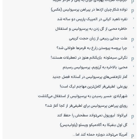
نواده شکارچیان اژدها در پیراهن پرسپولیس (عکس)
نقره ناهید کیانی در المپیک پاریس دو ساله شد
خاطره محبی از گل زدن به پرسپولیس و استقلال
علت جدایی ربیعی از زبان حجت کریمی
چرا پروسه پیوستن زارع به قرمزها طولانی شد؟
نگرانی سیمئونه: بازیکنانم هنوز در تعطیلات هستند!
محبی: بالاخره به آرزویم، پرسپولیس رسیدم
آمار تازه‌نفس‌های پرسپولیس در آستانه فصل جدید
پورعلی: لطیفی‌فر کامل‌ترین مهاجم لیگ است!
شهرآبادی: مسیر رسیدن به پرسپولیس از استقلال می‌گذشت
رویای پیراهن پرسپولیس برای لطیفی‌فر از کجا آغاز شد؟
ایرائولا: لیورپول نمی‌تواند سطحش را حفظ کند
گل اول بنفیکا به آکادمیکو ویسئو (پاولیدیس)
آمریکا می‌تواند دوباره حمله کند اما...