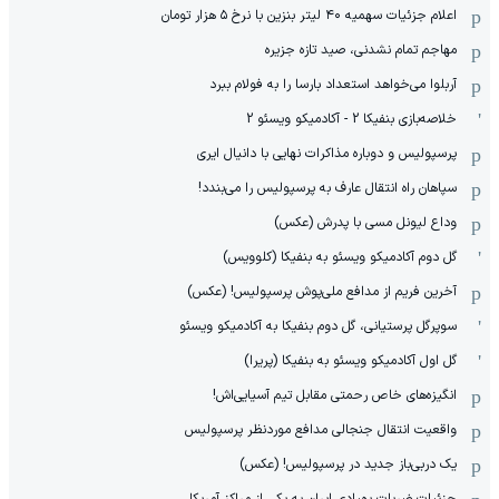
اعلام جزئیات سهمیه ۴۰ لیتر بنزین با نرخ ۵ هزار تومان
مهاجم تمام نشدنی، صید تازه جزیره
آربلوا می‌خواهد استعداد بارسا را به فولام ببرد
خلاصه‌بازی بنفیکا 2 - آکادمیکو ویسئو 2
پرسپولیس و دوباره مذاکرات نهایی با دانیال ایری
سپاهان راه انتقال عارف به پرسپولیس را می‌بندد!
وداع لیونل مسی با پدرش (عکس)
گل دوم آکادمیکو ویسئو به بنفیکا (کلوویس)
آخرین فریم از مدافع ملی‌پوش پرسپولیس! (عکس)
سوپرگل پرستیانی، گل دوم بنفیکا به آکادمیکو ویسئو
گل اول آکادمیکو ویسئو به بنفیکا (پریرا)
انگیزه‌های خاص رحمتی مقابل تیم‌ آسیایی‌اش!
واقعیت انتقال جنجالی مدافع موردنظر پرسپولیس
یک دربی‌باز جدید در پرسپولیس! (عکس)
جزئیات ضربات پهپادی ایران به یکی از مراکز آمریکا