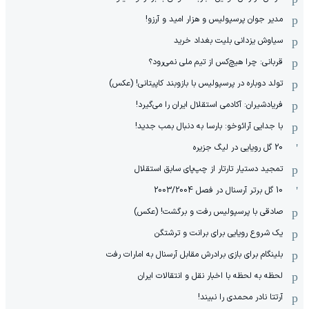
مدیر جوان پرسپولیس و هزار امید و آرزو!
سیاوش یزدانی بلیت بغداد خرید
قربانی: چرا هیچ‌کس از تیم ملی نمی‌رود؟
تولد دوباره در پرسپولیس با بازوبند کاپیتانی! (عکس)
فریادشیران: آکادمی استقلال ایران را می‌گیرد!
با جدایی آرائوخو: بارسا به دنبال بمب جدید!
20 گل رویایی در لیگ جزیره
تمجید دستیار تارتار از چپ‌پای سابق استقلال
10 گل برتر آرسنال در فصل 2003/2004
صادقی با پرسپولیس رفت و برگشت! (عکس)
یک شروع رویایی برای برانت و ترشتگن
بلینگام برای بازی برادرش مقابل آرسنال به امارات رفت
لحظه به لحظه با اخبار نقل و انتقالات ایران
آرتتا نادر محمدی را نبیند!