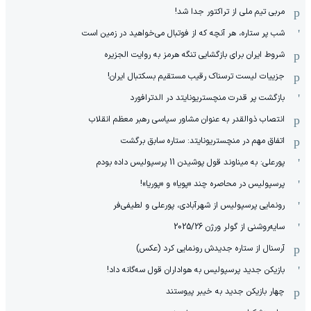
مربی تیم ملی از تراکتور جدا شد!
شب پر ستاره، هر آنچه که از فوتبال می‌خواهید در زمین است
شروط ایران برای بازگشایی تنگه هرمز به روایت الجزیره
جزییات لیست ترسناک رقیب مستقیم بسکتبال ایران!
بازگشت پر قدرت منچستریونایتد در الدترافورد
انتصاب ذوالقدر به عنوان مشاور سیاسی رهبر معظم انقلاب
اتفاق مهم در منچستریونایتد: ستاره سابق برگشت
پورعلی: به میناوند قول پوشیدن 11 پرسپولیس داده بودم
پرسپولیس در محاصره چند «پویا» و «پوریا»!
رونمایی پرسپولیس از شهرآبادی، پورعلی و لطیفی‌فر
سایه‌روشنی از گولر ورژن 2025/26
آرسنال از ستاره جدیدش رونمایی کرد (عکس)
بازیکن جدید پرسپولیس به هواداران قول سه‌گانه داد!
چهار بازیکن جدید به خیبر پیوستند