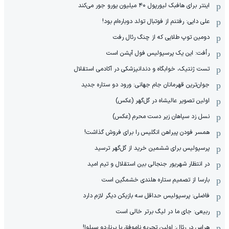
اینتر برای هافبک لیورپول ۴۰ میلیون یورو جور می‌کند
علی دایی: رفتنم از فوتبال تولد دوباره‌ام بود!
دومین توپ طلایی که از چنگ رئال رفت
رأفت: این یک پرسپولیس فول آپشن است
تست ژنتیک، خوابگاه و دندانپزشکی در آکادمی استقلال
جوان‌ترین قهرمانان جام جهانی: ورود دو ستاره جدید
اولین تصویر عالیشاه در گل‌گهر (عکس)
نسل زد سپاهان زیر دست محرم (عکس)
همسر فودن پیراهن انگلیس را برای فروش گذاشت!
پرسپولیس برای ششمین خرید از گل‌گهر ترسید
در انتظار شهریور جنجالی بین استقلال و تیم امید
بارسا از تصمیم ستاره هلندی خشمگین است
فاضلی: پرسپولیس حداقل سه بازیکن دیگر لازم دارد
ربیعی: جای ما در لیگ برتر خالی است
هراس در رئال: اولین تجربه ناموفق با برناردو سیلوا!