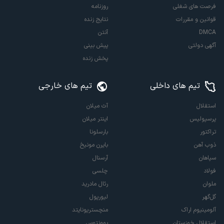
فرصت های شغلی
روزنامه
قوانین و مقررات
نتایج زنده
DMCA
آنتن
آگهی دولتی
پیش بینی
پخش زنده
تیم های داخلی
تیم های خارجی
استقلال
آث میلان
پرسپولیس
اینتر میلان
تراکتور
بارسلونا
ذوب آهن
بایرن مونیخ
سپاهان
آرسنال
فولاد
چلسی
ملوان
رئال مادرید
گل‌گهر
لیورپول
آلومینیوم اراک
منچستریونایتد
استقلال خوزستان
یوونتوس