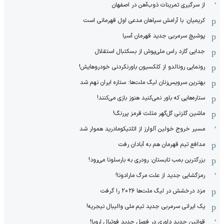
از سرگیری تمرینات ذوب‌آهن در اصفهان
کریمیان: با آرامش سپاهان مدعی اول قهرمانی است
پوشیچ سرمربی جدید قهرمان آسیا
جدایی گارد راس ملی‌پوش از بسکتبال استقلال
رونمایی رونالدو از کلکسیون باورنکردنی خودروهایش!
بهترین سرویس‌زنان لیگ ملت‌ها: ستاره ایران نهم شد
ستاره‌هایی که باور نمی‌کنید هنوز بازی می‌کنند!
ماشین گلزنی گل‌گهر مثلث قرمز پررنگ!
مسیر خروج خولین آلوارز از اتلتیکومادرید هموار شد
مدافع تیم قهرمان هم به آبادان رفت
بزرگترین بمب تابستان: رودری به بارسلونا می‌رود!
رمزگشایی جدید از علت مرگ مارادونا!
مزد درخشش در لیگ ملت‌ها ٢٠٢۶ را گرفت
یک ایرانی سرمربی جدید تیم ملی والیبال نیجریه!
قوانین جدید داوری در فصل جدید فوتبال اروپا!