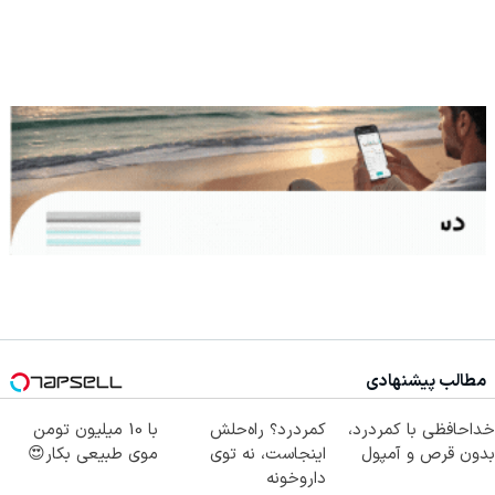
مطالب پیشنهادی
خداحافظی با کمردرد،
کمردرد؟ راه‌حلش
با 10 میلیون تومن
بدون قرص و آمپول
اینجاست، نه توی
موی طبیعی بکار😍
داروخونه