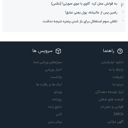
به قولش عمل کرد: گاوی با موی صورتی! (عکس)
رامین پس از عالیشاه، پول یعنی عشق!
تلاش سوم استقلال برای باز شدن پنجره نتیجه نداشت
راهنما
سرویس ها
دانلود اپلیکیشن
سوژه‌های ورزشی شما
ارتباط با ما
اخبار ورزشی
تبلیغات
پادکست
درباره ما
لیگ ها و رقابت ها
ابزار توسعه دهندگان
ویدئو
فرصت های شغلی
روزنامه
قوانین و مقررات
نتایج زنده
DMCA
آنتن
آگهی دولتی
پیش بینی