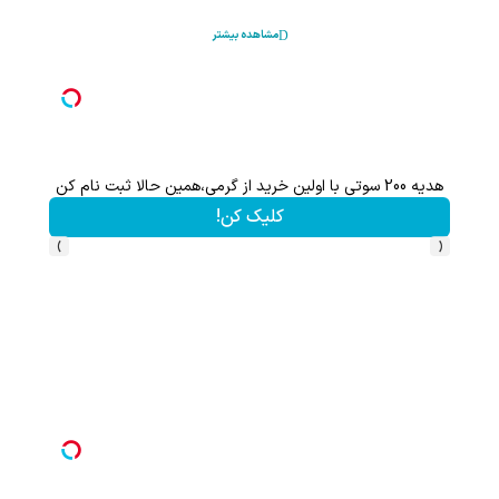
مشاهده بیشتر
با خرید اول از گریم 200 سو
کلیک کن!
›
‹