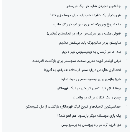
جانشین مجیدی شاید در لیگ عربستان
فران دیگر یک دقیقه هم نباید برای بارسا بازی کند!
یک شروع ویران‌کننده برای مورینیو در رئال مادرید
قبولی هفت داور سرشناس ایران در ازبکستان (عکس)
ساپینتو: برابر سالزبورگ باید بی‌نقص باشیم
بله، ما در آرسنال به وینیسیوس نیاز داریم
نبض اولدترافورد؛ تمرین سخت منچستر برای بازگشت قدرتمند
افشاگری هاآرتص درباره سفر فرستاده نتانیاهو به آمریکا
هیچ واژه‌ای برای توصیف مسی وجود ندارد
یوفا اعلام کرد: تغییر تاریخی در لیگ قهرمانان
چین و یک انتقال بزرگ در والیبال
حماسی‌ترین کامبک‌های تاریخ لیگ قهرمانان؛ بازگشت از دل غیرممکن
یک بازی دوستانه دیگر بارسلونا هم لغو شد؟!
دو خرید آزاد در راه پیوستن به پرسپولیس!