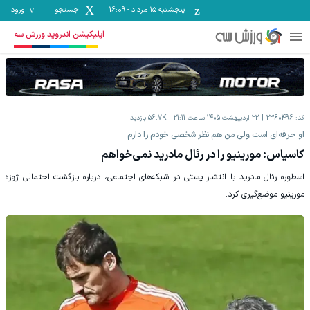
پنجشنبه ۱۵ مرداد
-
16:09
جستجو
ورود
اپلیکیشن اندروید ورزش سه
کد:
2360496
22 اردیبهشت 1405 ساعت 21:11
56.7K
بازدید
او حرفه‌ای است ولی من هم نظر شخصی خودم را دارم
کاسیاس: مورینیو را در رئال مادرید نمی‌خواهم
اسطوره رئال مادرید با انتشار پستی در شبکه‌های اجتماعی، درباره بازگشت احتمالی ژوزه
مورینیو موضع‌گیری کرد.