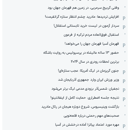
وقتی گربیج سرمربی، در زمین هم قهرمان جهان بود
افزایش تردیدها: مادرید چشم انتظار ستاره گرانقیمت!
سردار آزمون در لیست خرید تابستانی استقلال!
استقبال فوق‌‌العاده مردم ترکیه از فرعون
قهرمان آسیا قهرمان جهان را می‌خواهد!
حضور 13 ساله عالیشاه در پرسپولیس به روایت باشگاه
برترین لحظات رودری در سال 2026
جنون گریزمان در لیگ آمریکا: عجب ستاره‌ای!
وزیر ورزش ایران وارد جمهوری آذربایجان شد
نجفیان: شمس‌آذر بزودی مدعی لیگ برتر می‌شود
نتیجه جلسه اضطراری: حمایت کامل از اینفانتینو!
بازگشت وینیسیوس، شروع دوباره هیجان در رئال مادرید
صحبت‌های مهم رحمتی درباره قلعه‌نویی
مهره مورد اعتماد پیاتزا آماده درخشش در آسیا