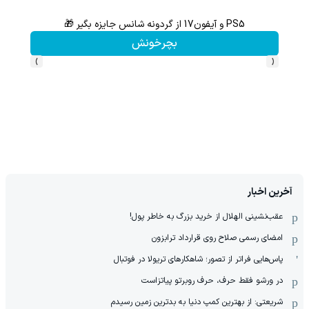
 از گردونه شانس جایزه بگیر 🎁
از آیفون 17 تا پلی استیشن 5 جایزه ببر 🎮😍📱 | بازی کن ، گردونه بچرخون
بچرخونش
›
‹
آخرین اخبار
عقب‌نشینی الهلال از خرید بزرگ به خاطر پول!
امضای رسمی صلاح روی قرارداد ترابزون
پاس‌هایی فراتر از تصور؛ شاهکارهای تریولا در فوتبال
در ورشو فقط حرف، حرف روبرتو پیاتزاست
شریعتی: از بهترین کمپ‌ دنیا به بدترین زمین‌ رسیدم