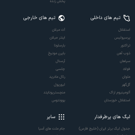
پخش زنده
تیم های داخلی
تیم های خارجی
استقلال
آث میلان
پرسپولیس
اینتر میلان
تراکتور
بارسلونا
ذوب آهن
بایرن مونیخ
سپاهان
آرسنال
فولاد
چلسی
ملوان
رئال مادرید
گل‌گهر
لیورپول
آلومینیوم اراک
منچستریونایتد
استقلال خوزستان
یوونتوس
لیگ های پرطرفدار
سایر
جدول لیگ برتر ایران (خلیج فارس)
جام ملت های آسیا