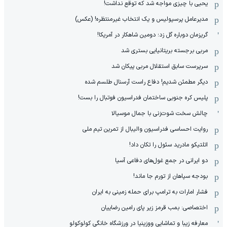
یحیی با چیزی مواجه شد که توقع نداشت!
مدیرعامل پرسپولیس و یک انتخاب غیرمنتظره! (عکس)
گریزمان دوباره گل زد؛ دومین شاهکار در آمریکا!
مربی برجسته بریتانیایی بستری شد
سرپرست سابق استقلال مربی پیکان شد
دیگر مطمئن شدیم! دفاع راست آرسنال طلسم شده
پلیس کره ‌جنوبی ساختمان فدراسیون فوتبال را بست!
چالش سخت شوت‌زنی با جمال موسیالا
روایت احساسی فدراسیون والیبال از تمرین تیم ملی
اتلتیکو مادرید سئول را تکان داد!
دو ایرانی در جمع غول‌های دفاعی آسیا
بودجه سپاهان از تورم جا ماند!
فشار امارات به ترامپ برای حمله زمینی به ایران
اختصاصی: بمب قرمز زیر پای رامین رضاییان
معارفه زیبا و تماشایی ووزینیا در ورزشگاه خانگی کولوکولو