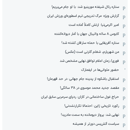
ستاره رئال شیفته مورینیو شد: با او جام می‌بریم!
گزارش ویژه: مرگ تدریجی تیم اسطوره‌ای ورزش ایران
امیر اکرمی‌نیا: ارتش کاملاً آماده است
کابوس ۸ ساله والیبال جهان با آمار دیوانه‌کننده
ستاره آفریقایی با حمله سارقان کشته شد!
من شهریارم، شغلم گلزنی است (عکس)
فوری/ زمان اعلام توافق نهایی مشخص شد
حضور ملوانی‌ها در ایفمارک
استقبال باشکوه از پدیده جام جهانی: در حد قهرمان!
مقصد جدید محمد موسوی در ٣٨ سالگی!
حراج غول ساختمانی در کازان: ردپای سرمربی سابق ایران
رکورد تاریخی ژاپن: احتمالا تکرارنشدنی!
نهایی شد: پرواز دیومانده به سمت مادرید!
سیاست آتش‌بس دورتر از همیشه