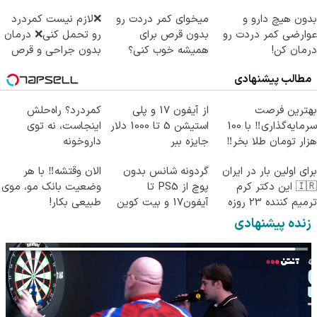
بدون هیچ دارو و
میخوای کمر دردت رو
❌لازم نیست کمردرد
عوارضی کمر دردت رو
بدون قرص برای
رو تحمل کنی❌ درمان
درمان کن!
همیشه خوب کنی؟
بدون جراحی و قرص
(پرسش‌نامه)
(◂پرسش‌نامه رو پر
(پرسشنامه)
مطالب پیشنهادی
کن)
بهترین فرصت
از آیفون 17 و پلی
کمردرد؟ راه‌حلش
سرمایه‌گذاری‼️ با 100
استیشن 5 تا 1000 دلار
اینجاست، نه توی
هزار تومان طلا بخر‼️
جایزه ببر
داروخونه
برای اولین بار در ایران
گردونه شانس بدون
الان وقتشه‼️ با هر
🇮🇷 این دکتر کرم
پوچ از PS5 تا
وضعیت بانک مو، موی
ترمیم کننده 23 روزه
آیفون17 و بیت کوین
طبیعی بکار!
ساخت!
🔥
زنده پیشنهادی