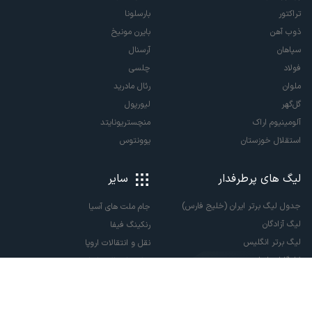
تراکتور
بارسلونا
ذوب آهن
بایرن مونیخ
سپاهان
آرسنال
فولاد
چلسی
ملوان
رئال مادرید
گل‌گهر
لیورپول
آلومینیوم اراک
منچستریونایتد
استقلال خوزستان
یوونتوس
لیگ های پرطرفدار
سایر
جدول لیگ برتر ایران (خلیج فارس)
جام ملت های آسیا
لیگ آزادگان
رنکینگ فیفا
لیگ برتر انگلیس
نقل و انتقالات اروپا
لالیگا اسپانیا
نقل و انتقالات ایران
سری آ ایتالیا
پاری سن ژرمن
لیگ قهرمانان اروپا