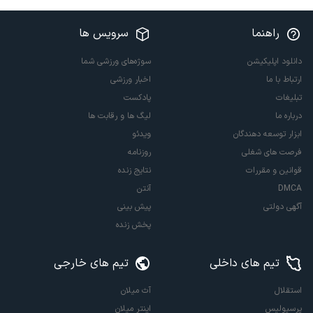
راهنما
سرویس ها
دانلود اپلیکیشن
سوژه‌های ورزشی شما
ارتباط با ما
اخبار ورزشی
تبلیغات
پادکست
درباره ما
لیگ ها و رقابت ها
ابزار توسعه دهندگان
ویدئو
فرصت های شغلی
روزنامه
قوانین و مقررات
نتایج زنده
DMCA
آنتن
آگهی دولتی
پیش بینی
پخش زنده
تیم های داخلی
تیم های خارجی
استقلال
آث میلان
پرسپولیس
اینتر میلان