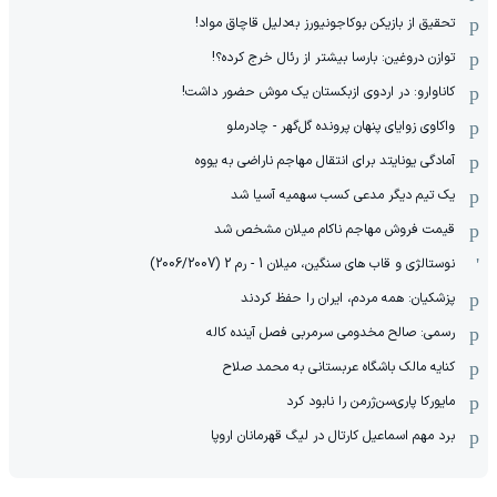
تحقیق از بازیکن بوکاجونیورز به‌دلیل قاچاق مواد!
توازن دروغین: بارسا بیشتر از رئال خرج کرده؟!
کاناوارو: در اردوی ازبکستان یک موش حضور داشت!
واکاوی زوایای پنهان پرونده گل‌گهر - چادرملو
آمادگی یونایتد برای انتقال مهاجم ناراضی به یووه
یک تیم دیگر مدعی کسب سهمیه آسیا شد
قیمت فروش مهاجم ناکام میلان مشخص شد
نوستالژی و قاب های سنگین، میلان 1 - رم 2 (2006/2007)
پزشکیان: همه مردم، ایران را حفظ کردند
رسمی: صالح مخدومی سرمربی فصل آینده کاله
کنایه مالک باشگاه عربستانی به محمد صلاح
مایورکا پاری‌سن‌ژرمن را نابود کرد
برد مهم اسماعیل کارتال در لیگ قهرمانان اروپا