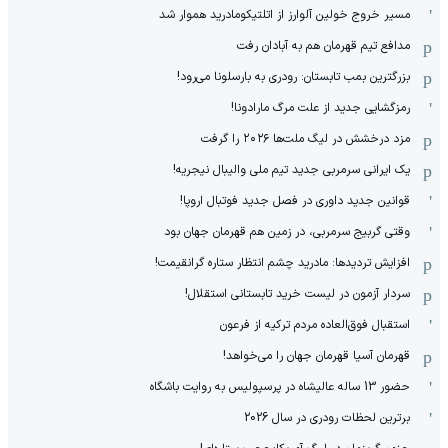
مسیر خروج خولین آلوارز از اتلتیکومادرید هموار شد
مدافع تیم قهرمان هم به آبادان رفت
بزرگترین بمب تابستان: رودری به بارسلونا می‌رود!
رمزگشایی جدید از علت مرگ مارادونا!
مزد درخشش در لیگ ملت‌ها ٢٠٢۶ را گرفت
یک ایرانی سرمربی جدید تیم ملی والیبال نیجریه!
قوانین جدید داوری در فصل جدید فوتبال اروپا!
وقتی گربیج سرمربی، در زمین هم قهرمان جهان بود
افزایش تردیدها: مادرید چشم انتظار ستاره گرانقیمت!
سردار آزمون در لیست خرید تابستانی استقلال!
استقبال فوق‌‌العاده مردم ترکیه از فرعون
قهرمان آسیا قهرمان جهان را می‌خواهد!
حضور 13 ساله عالیشاه در پرسپولیس به روایت باشگاه
برترین لحظات رودری در سال 2026