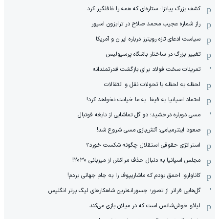
کشف بزرگ پیاتزا: ستاره‌ای که همه را غافلگیر کرد
راز شماره عجیب محمد صلاح در ترابزون اسپور
سیاست ادعای تازه رویترز درباره ایران و آمریکا
تغییر بزرگ در ساختار باشگاه پرسپولیس
تمرینات سخت فولاد برای بازگشت قدرتمندانه
لحظه به لحظه با تحولات نقل و انتقالات
اعتماد اسپانیا به فیفا: به ما خیانت نخواهد کرد!
مسی دوباره درخشید؛ دو گل تماشایی از نابغه فوتبال
صعود اینترمیامی: آتش‌بازی مسی شروع شد!
استراتژی حقوقی استقلال چگونه شکست خورد؟
مجلس اسپانیا به دنبال حذف مراکش از میزبانی ۲۰۳۰!
کاناوارو: احمق بودم که ماشاریپوف را به جام جهانی بردم!
گل‌هایی فراتر از تصور؛ جسورانه‌ترین شاهکارهای لیگ برتر انگلیس
لیائو خوش‌شانس است که در میلان بازی می‌کند