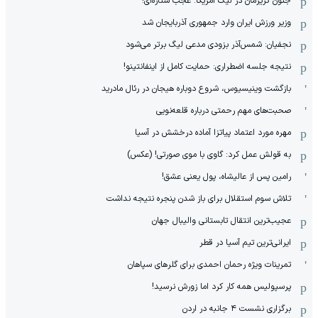
جنون گریزمان در لیگ آمریکا: عجب ستاره‌ای!
وزیر ورزش ایران وارد جمهوری آذربایجان شد
نجفیان: شمس‌آذر بزودی مدعی لیگ برتر می‌شود
نتیجه جلسه اضطراری: حمایت کامل از اینفانتینو!
بازگشت وینیسیوس، شروع دوباره هیجان در رئال مادرید
صحبت‌های مهم رحمتی درباره قلعه‌نویی
مهره مورد اعتماد پیاتزا آماده درخشش در آسیا
به قولش عمل کرد: گاوی با موی صورتی! (عکس)
رامین پس از عالیشاه، پول یعنی عشق!
تلاش سوم استقلال برای باز شدن پنجره نتیجه نداشت
عجیب‌ترین انتقال تابستانی والیبال جهان
ایرانی‌ترین تیم آسیا در قطر
تمرینات ویژه رحمان احمدی برای گلرهای سپاهان
پرسپولیس همه کار کرد اما زورش نرسید!
برگزاری نشست ۴ جانبه در اردن