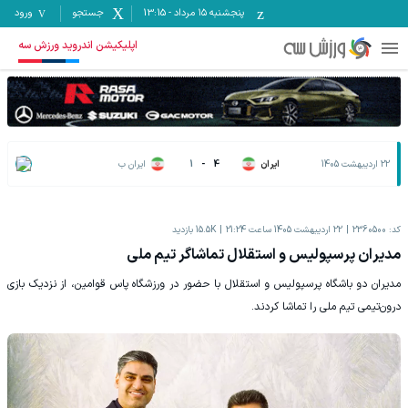
پنجشنبه ۱۵ مرداد
-
13:15
جستجو
ورود
اپلیکیشن اندروید ورزش سه
22 اردیبهشت 1405
ایران
4
-
1
ایران ب
کد:
2360500
22 اردیبهشت 1405 ساعت 21:24
15.5K
بازدید
مدیران پرسپولیس و استقلال تماشاگر تیم ملی
مدیران دو باشگاه پرسپولیس و استقلال با حضور در ورزشگاه پاس قوامین، از نزدیک بازی
درون‌تیمی تیم ملی را تماشا کردند.