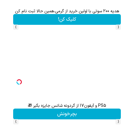
هدیه 200 سوتی با اولین خرید از گرمی،همین حالا ثبت نام کن
کلیک کن!
›
‹
PS5 و آیفون17 از گردونه شانس جایزه بگیر 🎁
سرما
بچرخونش
›
‹