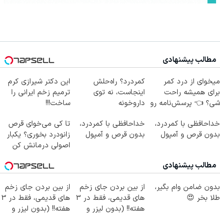
مطالب پیشنهادی
میخوای از درد کمر
کمردرد؟ راه‌حلش
این دکتر شیرازی کرم
برای همیشه راحت
اینجاست، نه توی
ترمیم زخم ایرانی را
شی؟ 👈 پرسش‌نامه رو
داروخونه
ساخت!!!
پر کن
خداحافظی با کمردرد،
خداحافظی با کمردرد،
تا کی می‌خوای قرص
بدون قرص و آمپول
بدون قرص و آمپول
زانودرد بخوری؟ یکبار
اصولی درمانش کن
مطالب پیشنهادی
بدون ضامن وام بگیر،
از بین بردن جای زخم
از بین بردن جای زخم
طلا بخر 😍
های قدیمی، فقط در 3
های قدیمی، فقط در 3
هفته!! (بدون لیزر و
هفته!! (بدون لیزر و
جراحی)
جراحی)