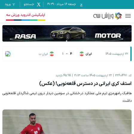
جمعه ۱۶ مرداد
-
19:29
جستجو
ورود
اپلیکیشن اندروید ورزش سه
22 اردیبهشت 1405
ایران
4
-
1
ایران ب
کد:
2360497
22 اردیبهشت 1405 ساعت 21:13
45.9K
بازدید
استف کری ایرانی در دسترس قلعه‌نویی! (عکس)
هافبک رامهرمزی تیم ملی عملکرد درخشانی در سومین دیدار درون تیمی شاگردان قلعه‌نویی
داشت.