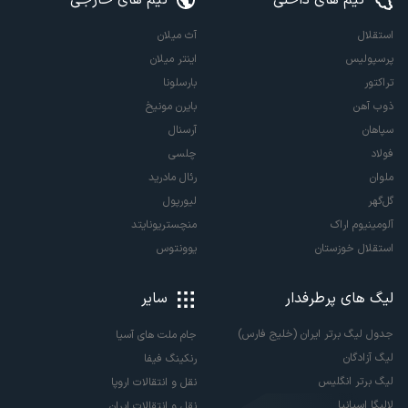
استقلال
آث میلان
پرسپولیس
اینتر میلان
تراکتور
بارسلونا
ذوب آهن
بایرن مونیخ
سپاهان
آرسنال
فولاد
چلسی
ملوان
رئال مادرید
گل‌گهر
لیورپول
آلومینیوم اراک
منچستریونایتد
استقلال خوزستان
یوونتوس
لیگ های پرطرفدار
سایر
جدول لیگ برتر ایران (خلیج فارس)
جام ملت های آسیا
لیگ آزادگان
رنکینگ فیفا
لیگ برتر انگلیس
نقل و انتقالات اروپا
لالیگا اسپانیا
نقل و انتقالات ایران