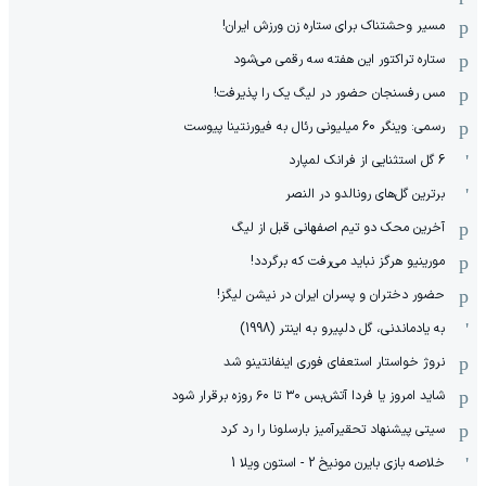
مسیر وحشتناک برای ستاره زن ورزش ایران!
ستاره تراکتور این هفته سه رقمی می‌شود
مس رفسنجان حضور در لیگ یک را پذیرفت!
رسمی: وینگر 60 میلیونی رئال به فیورنتینا پیوست
6 گل استثنایی از فرانک لمپارد
برترین گل‌های رونالدو در النصر
آخرین محک دو تیم اصفهانی قبل از لیگ
مورینیو هرگز نباید می‌رفت که برگردد!
حضور دختران و پسران ایران در نیشن لیگز!
به یادماندنی، گل دلپیرو به اینتر (1998)
نروژ خواستار استعفای فوری اینفانتینو شد
شاید امروز یا فردا آتش‌بس ۳۰ تا ۶۰ روزه برقرار شود
سیتی پیشنهاد تحقیرآمیز بارسلونا را رد کرد
خلاصه بازی بایرن مونیخ 2 - استون ویلا 1