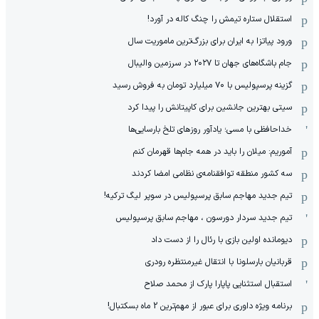
استقلال ستاره تیمش را چنگ کاله در آورد!
ورود پیاتزا به ایران برای بزرگ‌ترین ماموریت سال
جام باشگاه‌های جهان تا ۲۰۲۷ در سرزمین والیبال
گزینه پرسپولیس با ۷۰ میلیارد تومان به فروش رسید
سیتی بهترین جانشین برای کاپیتانش را پیدا کرد
خداحافظی با مسی؛ یادآور روزهای تلخ بارسایی‌ها
آموریم: میلان را باید در همه جام‌ها قهرمان کنم
سه کشور منطقه توافقنامه‌ی نظامی امضا کردند
تیم جدید مهاجم سابق پرسپولیس در سوپر لیگ ترکیه!
تیم جدید سردار دورسون ، مهاجم سابق پرسپولیس
دیومانده اولین بازی با رئال را از دست داد
قربانیان بارسلونا با انتقال غیرمنتظره رودری
استقبال استثنایی پاپارا پارک از محمد صلاح
برنامه ویژه داوری برای عبور از مهم‌ترین 2 ماه بسکتبال!