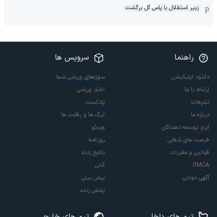
زبیر استقلال با پاس گل برگشت
راهنما
سرویس ها
دانلود اپلیکیشن
سوژه‌های ورزشی شما
ارتباط با ما
اخبار ورزشی
تبلیغات
پادکست
درباره ما
لیگ ها و رقابت ها
ابزار توسعه دهندگان
ویدئو
فرصت های شغلی
روزنامه
قوانین و مقررات
نتایج زنده
DMCA
آنتن
آگهی دولتی
پیش بینی
پخش زنده
تیم های داخلی
تیم های خارجی