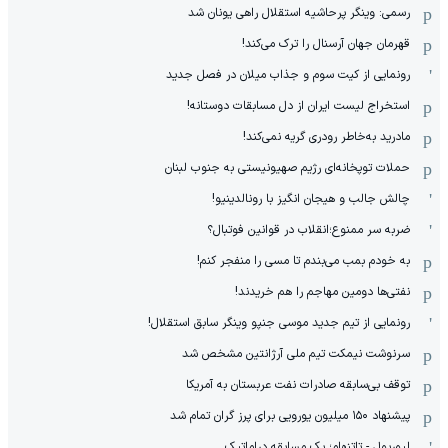
رسمی: وینگر پرحاشیه استقلال راهی یونان شد
قهرمان جهان آرسنال را ترک می‌کند!
رونمایی از کیت سوم و جذاب میلان در فصل جدید
استخراج لیست ایران از دل مسابقات دوستانه!
مادرید به‌خاطر رودری گریه نمی‌کند!
حملات توپخانه‌ای رژیم صهیونیستی به جنوب لبنان
چالش جالب و هیجان انگیز با رونالدینیو!
ضربه سر ممنوع؛انقلاب در قوانین فوتبال؟
به خودم بمب می‌بندم تا مسی را منفجر کنم!
نفتی‌ها دومین مهاجم را هم خریدند!
رونمایی از تیم جدید موسی جنپو وینگر سابق استقلال!
سرنوشت نیمکت تیم ملی آرژانتین مشخص شد
توقف بی‌سابقه صادرات نفت عربستان به آمریکا
پیشنهاد ۱۵۰ میلیون یورویی برای پرز گران تمام شد
لیورپول - تاتنهام؛ یک مسابقه دراماتیک