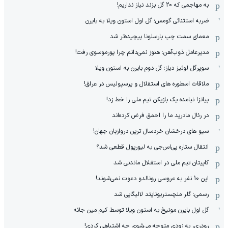
به مهاجمی که 20 گل بزند نیاز نداریم!
ضربه استثنائی گومس؛ گل اول استون ویلا به بایرن
معمای سمت چپ بارسلونا پیچیده‌تر شد
مدیرعامل ذوب‌آهن: هنوز نمی‌دانم چرا پورموسوی رفت!
سوپرگل لوئیز دیاز؛ گل دوم بایرن به استون ویلا
ملاقات اسطوره های استقلال و پرسپولیس در عراق!
پیاتزا نیامده یک بازیکن تیم ملی را خط زد!
در رئال مادرید ما را احمق فرض کرده‌اند
سیو های درخشان خردسال ترین دروازبان جهان!
انتقال ستاره پی‌اس‌جی به لیورپول قطعی شد؟
کاپیتان تیم ملی در استقلال ماندنی شد
این 10 نفر به عروسی رونالدو دعوت نمی‌شوند!
رسمی: گلر منچستریونایتد لالیگایی شد
گل اول بایرن مونیخ به استون ویلا توسط کیم مین جائه
رودری، به زودی متوجه می‌شوی چه اشتباهی کردی!