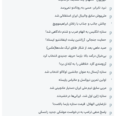
نبرد نابرابر: مسی به رونالدو نمی‌رسد
ملی‌پوش سابق والیبال ایران استقلالی شد
چالش جالب و جذاب با زلاتان ابراهیموویچ
ستاره انگلیس به اتهام ضرب و شتم دادگاهی شد!
حمایت جنجالی: آرژانتین پشت اینفانتنیو ایستاد!
صید ماهی بعد از شکار طلای لیگ ملت‌ها(عکس)
بی‌خیال درآمد بالا: بارسا حریف جدیدی انتخاب کرد
آرزومندی گارد خلاقش را به آبادان برد!
ستاره آرسنال به عنوان جانشین لوکاکو انتخاب شد
اولین تمرین نیوکسل و ماتیاس یایسله
مربی سابق تیم ملی ایران دستیار مانچینی شد
ستاره ژاپن اول شد، ایرانی‌ها درخشیدند
نارضایتی الهلال: قیمت ستاره بارسا بالاست!
پاسخ منفی ترامپ به درخواست موشکی جدید زلنسکی