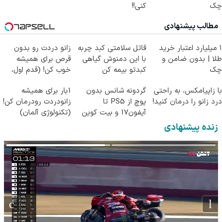
چک
کنی!!
مطالب پیشنهادی
۱ میلیارد اعتبار خرید
قاتل سلامتی کبد چربه
زانو دردت رو بدون
طلا | بدون ضامن و
با این دمنوش گیاهی
قرص برای همیشه
چک
کبدتو بیمه کن
خوب کن! (قدم اول،
پرسش‌نامه)
با زاپیامکس، به راحتی
گردونه شانس بدون
1بار برای همیشه
درد زانو را درمان کنید!
پوچ از PS5 تا
زانودردت رودرمان کن!
آیفون17 و بیت کوین
(تکنولوژی آلمان)
🔥
◂پرسشنامه▸
زنده پیشنهادی