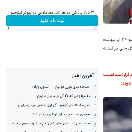
۳ دلار پاداش در هر لات معاملاتی در بروکر اینوسلو
ثبت نام کنید
›
‹
به گزارش "ورزش سه"، شناورسازی که اولین فصل حضورش در لیگ دسته اول را تجربه می‌کند، با ازسرگیری مسابقات، عصر پنجشنبه 24 اردیبهشت
 مالی در آستانه
م قرار است امشب
آخرین اخبار
 شوند.
خلاصه بازی بایرن مونیخ 2 - استون ویلا 1
به مهاجمی که 20 گل بزند نیاز نداریم!
ضربه استثنائی گومس؛ گل اول استون ویلا به بایرن
معمای سمت چپ بارسلونا پیچیده‌تر شد
مدیرعامل ذوب‌آهن: هنوز نمی‌دانم چرا پورموسوی رفت!