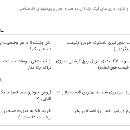
و نتایج بازی های لیگ آزادگان به همراه اخبار و ویدئوهای اختصاصی
ت پنچرگیری لاستیک خودرو (قیمت
الان وقتشه‼️ با هر وضعیت ب
رنکردنی)
طبیعی بکار!
مجموعه 47 عددی دریل پیچ گوشتی شارژی‌
از کم پشتی موهات خجالت می
 قیمت فوق‌العاده)
تراکم بالا بکار
د خودروی شما به بهترین قیمت بازار ✅
فروش خودرو شما فقط با یک
آنلاین ✔
زم ورزشی خفن رو اقساطی بخر!
خرید طلا به صورت قسطی از د
پرداخت 12 ماهه )