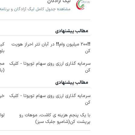
لیگ آزادگان
مشاهده جدول کامل لیگ آزادگان و برنامه 
مطالب پیشنهادی
❗❗200 میلیون وام❗❗ در آبان تتر احراز هویت
کی
کن
باو
سرمایه گذاری ارزی روی سهام تویوتا - کلیک
کن
(با
مطالب پیشنهادی
سرمایه گذاری ارزی روی سهام تویوتا - کلیک
خری
کن
با یک پنجم هزینه ی کاشت، موهات رو
لوا
پرپشت کن(شامپو جلبک سبز)