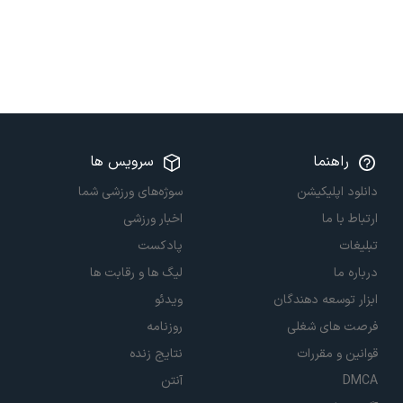
راهنما
سرویس ها
دانلود اپلیکیشن
سوژه‌های ورزشی شما
ارتباط با ما
اخبار ورزشی
تبلیغات
پادکست
درباره ما
لیگ ها و رقابت ها
ابزار توسعه دهندگان
ویدئو
فرصت های شغلی
روزنامه
قوانین و مقررات
نتایج زنده
DMCA
آنتن