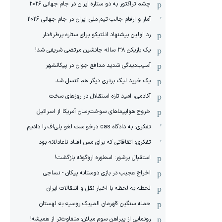
چشم تراکتور به دو ستاره ایران در جام جهانی ۲۰۲۶
آمار و ارقام جالب تیم ملی ایران در جام جهانی 2026
رد اولین پیشنهاد اتلتیکو برای ستاره پرطرفدار
یک بازیکن ۳۸ ساله جانشین مرتضی شریفی شد!
آسیب‌دیدگی شدید مدافع جوان در پیکانشهر
یک خرید لیگ برتری دیگر هم کنسل شد
آکادمی، امید تازه استقلال در روزهای سخت
خروج هواپیماهای سوخت‌رسان آمریکا از اسرائیل
تفکری: به دادگاه cas درخواست لغو پلی‌اف را دادیم
تفکری: اتفاقاتی که برای مس افتاد ناعادلانه بود
استقبال پرشور: اسطوره اروگوئه بازگشت!
اخراج عجیب در بازی دوستانه پیکان - نساجی
لحظه به لحظه با اخبار نقل و انتقالات ایران
حمله سنگین قهرمان المپیک روسیه به لهستان
رونمایی از پیراهن سوم میلان: متفاوت‌تر از همیشه!