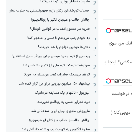
مادرید به‌خاطر رودری گریه نمی‌کند!
حملات توپخانه‌ای ارتش رژیم صهیونیستی به جنوب لبنان
چالش جالب و هیجان انگیز با رونالدینیو!
ضربه سر ممنوع؛انقلاب در قوانین فوتبال؟
به خودم بمب می‌بندم تا مسی را منفجر کنم!
انک مو، موی
نفتی‌ها دومین مهاجم را هم خریدند!
رونمایی از تیم جدید موسی جنپو وینگر سابق استقلال!
کشی؟ اینجا با
سرنوشت نیمکت تیم ملی آرژانتین مشخص شد
توقف بی‌سابقه صادرات نفت عربستان به آمریکا
پیشنهاد ۱۵۰ میلیون یورویی برای پرز گران تمام شد
لیورپول - تاتنهام؛ یک مسابقه دراماتیک
 درخواست
نبرد نابرابر: مسی به رونالدو نمی‌رسد
ملی‌پوش سابق والیبال ایران استقلالی شد
یجی‌کالا (
چالش جالب و جذاب با زلاتان ابراهیموویچ
ستاره انگلیس به اتهام ضرب و شتم دادگاهی شد!