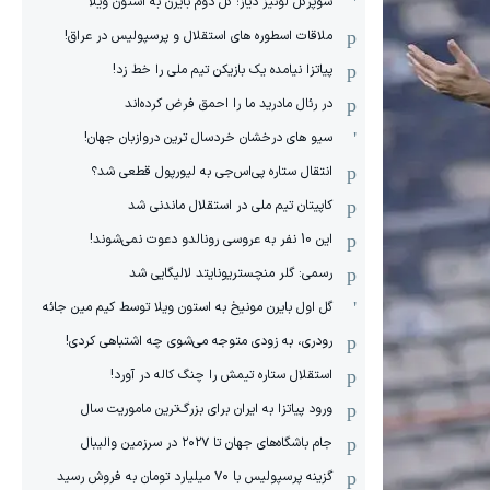
سوپرگل لوئیز دیاز؛ گل دوم بایرن به استون ویلا
ملاقات اسطوره های استقلال و پرسپولیس در عراق!
پیاتزا نیامده یک بازیکن تیم ملی را خط زد!
در رئال مادرید ما را احمق فرض کرده‌اند
سیو های درخشان خردسال ترین دروازبان جهان!
انتقال ستاره پی‌اس‌جی به لیورپول قطعی شد؟
کاپیتان تیم ملی در استقلال ماندنی شد
این 10 نفر به عروسی رونالدو دعوت نمی‌شوند!
رسمی: گلر منچستریونایتد لالیگایی شد
گل اول بایرن مونیخ به استون ویلا توسط کیم مین جائه
رودری، به زودی متوجه می‌شوی چه اشتباهی کردی!
استقلال ستاره تیمش را چنگ کاله در آورد!
ورود پیاتزا به ایران برای بزرگ‌ترین ماموریت سال
جام باشگاه‌های جهان تا ۲۰۲۷ در سرزمین والیبال
گزینه پرسپولیس با ۷۰ میلیارد تومان به فروش رسید