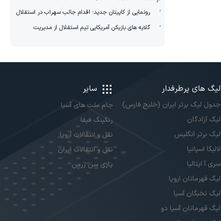
رونمایی از کاپیتان جدید؛ اقدام جالب سهراب در استقلال
گلایه های بازیکن آمریکایی تیم استقلال از مدیریت
لیگ های پرطرفدار
سایر
جدول لیگ برتر ایران (خلیج فارس)
جام ملت های آسیا
لیگ آزادگان
رنکینگ فیفا
لیگ برتر انگلیس
نقل و انتقالات اروپا
لالیگا اسپانیا
نقل و انتقالات ایران
سری آ ایتالیا
پاری سن ژرمن
لیگ قهرمانان اروپا
لیگ نخبگان آسیا
لیگ قهرمانان آسیا دو