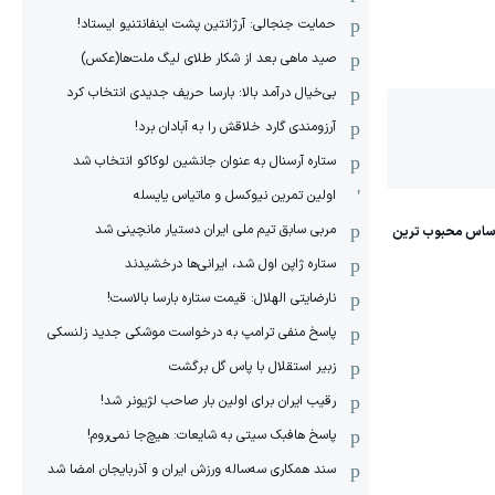
حمایت جنجالی: آرژانتین پشت اینفانتنیو ایستاد!
صید ماهی بعد از شکار طلای لیگ ملت‌ها(عکس)
بی‌خیال درآمد بالا: بارسا حریف جدیدی انتخاب کرد
آرزومندی گارد خلاقش را به آبادان برد!
ستاره آرسنال به عنوان جانشین لوکاکو انتخاب شد
اولین تمرین نیوکسل و ماتیاس یایسله
مربی سابق تیم ملی ایران دستیار مانچینی شد
ستاره ژاپن اول شد، ایرانی‌ها درخشیدند
نارضایتی الهلال: قیمت ستاره بارسا بالاست!
پاسخ منفی ترامپ به درخواست موشکی جدید زلنسکی
زبیر استقلال با پاس گل برگشت
رقیب ایران برای اولین بار صاحب لژیونر شد!
پاسخ هافبک سیتی به شایعات: هیچ‌جا نمی‌روم!
سند همکاری سه‌ساله‌ ‌ورزش ایران و آذربایجان امضا شد