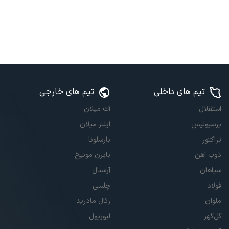
تیم های داخلی
تیم های خارجی
استقلال
آث میلان
پرسپولیس
اینتر میلان
تراکتور
بارسلونا
ذوب آهن
بایرن مونیخ
سپاهان
آرسنال
فولاد
چلسی
ملوان
رئال مادرید
گل‌گهر
لیورپول