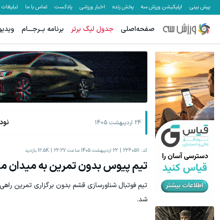
پیش بینی
اپلیکیشن ورزش سه
پخش زنده
اخبار ورزشی
پادکست
تماس با ما
تبلیغات
صفحه‌اصلی
جدول لیگ برتر
برنامه بــرجـــام
ویدیو
نود 
24 اردیبهشت 1405
کد:
2360511
22 اردیبهشت 1405 ساعت 22:27
12.5K
بازدید
تیم پیوس بدون‌ تمرین به میدان می
تیم فوتبال شناورسازی قشم بدون برگزاری تمرین راهی
شد.