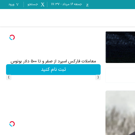
جمعه ۱۶ مرداد
-
17:37
جستجو
ورود
معاملات فارکس اسپرد از صفر و تا ۵۰۰ دلار بونوس
۵۰۰ دلار بونوس و اسپرد از صفر xauusd فقط در کپیتال اکستند
ثبت نام کنید
›
‹