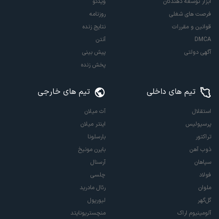
ابزار توسعه دهندگان
ویدئو
فرصت های شغلی
روزنامه
قوانین و مقررات
نتایج زنده
DMCA
آنتن
آگهی دولتی
پیش بینی
پخش زنده
تیم های داخلی
تیم های خارجی
استقلال
آث میلان
پرسپولیس
اینتر میلان
تراکتور
بارسلونا
ذوب آهن
بایرن مونیخ
سپاهان
آرسنال
فولاد
چلسی
ملوان
رئال مادرید
گل‌گهر
لیورپول
آلومینیوم اراک
منچستریونایتد