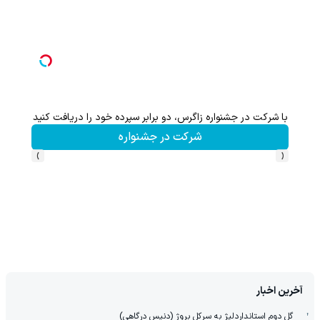
سرمایه‌اتو توی مدت کم دو برابر کن! (جشنواره ویژه زاگرس)🔥
شرکت در جشنواره
›
‹
آخرین اخبار
گل دوم استانداردلیژ به سرکل بروژ (دنیس درگاهی)