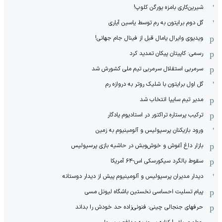
شیرین‌کاری بامزه یورگن کلوپ!
گل دوم برایتون به رم توسط یاسین آیاری
ویدیوی وایرال یامال قبل از فینال جام جهانی!
رسمی: کاپیتان پیکان تمدید کرد
سرمربی استقلال سرمربی تیم ملی کشورش شد
گل اول برایتون با شلیک روتر به دروازه رم
مدیر تیم سایپا انتخاب شد
ترکیب پرستاره تراکتور در استادیوم یادگار
ورود بازیکنان پرسپولیس و آلومینیوم به زمین
بازار داغ آغوش و خوش‌و‌بش در حاشیه بازی پرسپولیس
سقوط بالگرد سیکورسکی اس-۶۴ آمریکا
دیدار مدیران پرسپولیس و آلومینیوم پیش از دیدار دوستانه
پیام تسلیت احساسی نخستین باشگاه لیونل مسی
حرفهای جنجالی چینی: فنونی‌زاده حد خودش را بداند