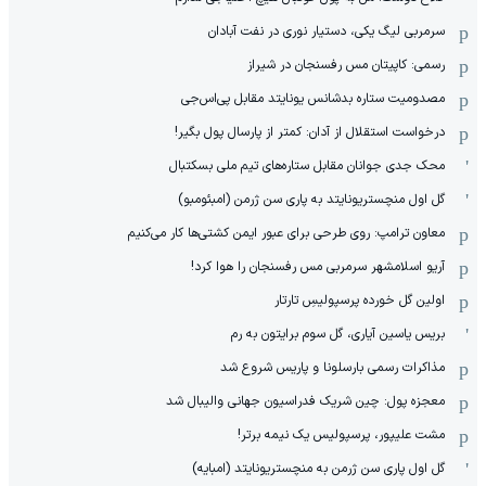
سرمربی لیگ یکی، دستیار نوری در نفت آبادان
رسمی: کاپیتان مس رفسنجان در شیراز
مصدومیت ستاره بدشانس یونایتد مقابل پی‌اس‌جی
درخواست استقلال از آدان: کمتر از پارسال پول بگیر!
محک جدی ‌جوانان مقابل ستاره‌های تیم ملی بسکتبال
گل اول منچستریونایتد به پاری سن ژرمن (امبئومبو)
معاون ترامپ: روی طرحی برای عبور ایمن کشتی‌ها کار می‌کنیم
آریو اسلامشهر سرمربی مس رفسنجان را هوا کرد!
اولین گل خورده پرسپولیسِ تارتار
بریس یاسین آیاری، گل سوم برایتون به رم
مذاکرات رسمی بارسلونا و پاریس شروع شد
معجزه پول: چین شریک فدراسیون جهانی والیبال شد
مشت علیپور، پرسپولیس یک نیمه برتر!
گل اول پاری سن ژرمن به منچستریونایتد (امبایه)