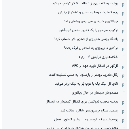
روایت رسانه عبری از دخالت آشکار ترامپ در کوبا
پیام تسلیت بارسا به مسی و تشکر از پدرش
جوانترین خرید پرسپولیس رونمایی شد!
ترکیب سپاهان با یک تغییر مقابل ذوب‌آهن
باشگاه روسی هم روی اوت‌های نادر حساب کرد!
تراکتور با پیروزی به استقبال لیگ رفت!
خلاصه بازی برایتون 3 - رم 0
گل‌گهر در انتظار تایید مهم از ‌AFC
رئال مادرید زودتر از بارسلونا به مسی تسلیت گفت
آقای گل لیگ یک با توپ پُر به لیگ برتر می‌آید
مصدومان سپاهان در حال ریکاوری
بیانیه عجیب نیوکسل برای انتقال گیمارش به آرسنال
رسمی: ستاره پرسپولیس شاگرد ساکت شد
پرسپولیس 1 - آلومینیوم 1: اولین تساوی فصل
فلاح دوست: من به پول فوتبال هیچ احتیاجی ندارم