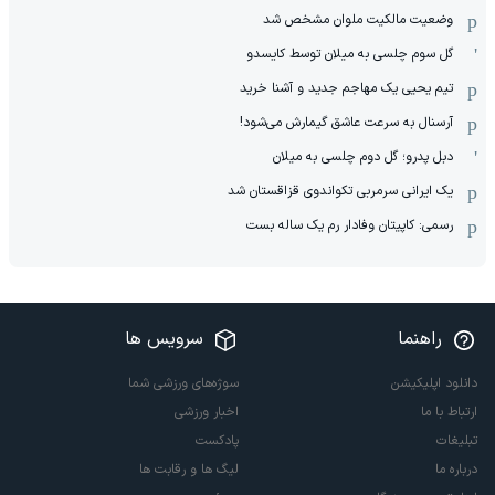
وضعیت مالکیت ملوان مشخص شد
گل سوم چلسی به میلان توسط کایسدو
تیم یحیی یک مهاجم جدید و آشنا خرید
آرسنال به سرعت عاشق گیمارش می‌شود!
دبل پدرو؛ گل دوم چلسی به میلان
یک ایرانی سرمربی تکواندوی قزاقستان شد
رسمی: کاپیتان وفادار رم یک ساله بست
راهنما
سرویس ها
دانلود اپلیکیشن
سوژه‌های ورزشی شما
ارتباط با ما
اخبار ورزشی
تبلیغات
پادکست
درباره ما
لیگ ها و رقابت ها