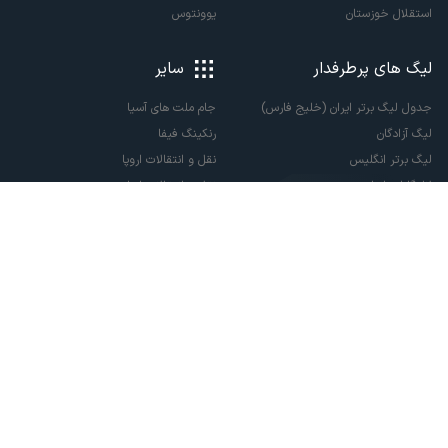
استقلال خوزستان
یوونتوس
لیگ های پرطرفدار
سایر
جدول لیگ برتر ایران (خلیج فارس)
جام ملت های آسیا
لیگ آزادگان
رنکینگ فیفا
لیگ برتر انگلیس
نقل و انتقالات اروپا
لالیگا اسپانیا
نقل و انتقالات ایران
سری آ ایتالیا
پاری سن ژرمن
لیگ قهرمانان اروپا
لیگ نخبگان آسیا
لیگ قهرمانان آسیا دو
لیگ برتر فوتسال