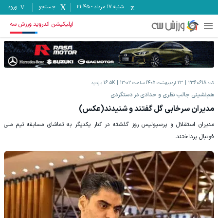
شنبه ۱۷ مرداد
-
21:45
جستجو
ورود
اپلیکیشن اندروید ورزش سه
کد:
2360618
23 اردیبهشت 1405 ساعت 13:02
16.5K
بازدید
هم‌نشینی جالب نظری و حدادی در دستگردی
مدیران سرخابی گل گفتند و شنیدند(عکس)
مدیران استقلال و پرسپولیس روز گذشته در کنار یکدیگر به تماشای مسابقه تیم ملی
فوتبال پرداختند.