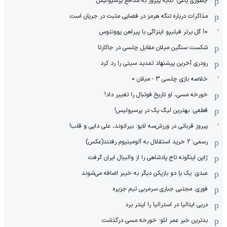
چطوری یاغی! کنایه پیروز به مدافع پرسپولیس
مذاکرات درباره تنگه هرمز در فضایی مثبت در جریان است
10 گل برتر فیلیپو اینزاگی با پیراهن یوونتوس
شکست سنگین میلان مقابل چلسی در جاکارتا
رودری آخرین پیشنهاد تمدید سیتی را رد کرد
خلاصه بازی چلسی 3 - میلان 0
خورخه مسی، او تاریخ فوتبال را تغییر داد!
قطعی: بهترین لیگ یک در پرسپولیس!
پیروز قربانی در ورزش‌سه لایو: بیرانوند، علی دایی و قلب!
رسمی: 2 خرید استقلال به آلومینیوم رفتند(عکس)
ژاپن اینگونه تاج پادشاهی را از والیبال ایران گرفت
عبدی: یک یا دو بازیکن دیگر به خیبر اضافه می‌شوند
فوری: مجتبی جباری سرمربی تیم جزیره
دربی ایتالیا در استرالیا را اینتر برد
بدترین خبر عمر لئو: خورخه مسی درگذشت