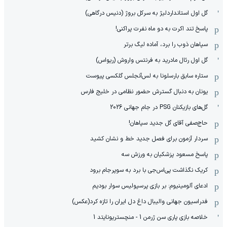
گل اول استانداردلیژ به سرکل بروژ (دنیس درگاهی)
پاسخ تند اکرت به دو ماه نفرت پراکنی!
سپاهان ذوب را برد، آماده لیگ برتر
گل اول رئال مادرید به فرنتس واروش (ریواس)
ستاره سابق بارسلونا به لس‌آنجلس گلکسی پیوست
یونان به دنبال گسترش حضور نظامی در خلیج فارس
گل‌های بازیکنان PSG در جام جهانی 2026
حاج‌صفی آقای گل جدید سپاهان!
سردار آزمون برای فصل جدید خط و نشان کشید
پاسخ مسعود پزشکیان به ورزش سه
کریک نگذاشت پی‌اس‌جی با برد به سوپرجام برود
ادعای آلومینیوم: بر بازی پرسپولیس سوار بودیم
فدراسیون جهانی والیبال داغ دل ایران را تازه کرد(عکس)
خلاصه بازی پاری سن ژرمن 1 - منچستریونایتد 1