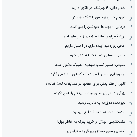
خانلرخانی: ۴ ورزشکار در ناگویا داریم
آموریم خیلی زود من را شگفت‌زده کرد
مردانی، : بچه ها خودشان را باور کنند
ورزشگاه پارس آماده میزبانی از حریفان فجر
حجی زواره:تیم آینده داری در اختیار داریم
حاجی موسایی: تمرینات فشرده‌ای دارم
سلیمی: مسیر کسب سهمیه المپیک دشوار است
برخورداری: مسیر المپیک از پاکستان و کره می گذرد
کلهر: از نظر بدنی برای حضور در مسابقات کاملا آماده‌ام
بزرگی: در دوران محرومیت تمریناتم را قطع نکردم
دیومانده ذوق‌زده به مادرید رسید
صنعت نفت فعلا فقط دفاع می‌خرد!
عقب‌نشینی الهلال از خرید بزرگ به خاطر پول!
امضای رسمی صلاح روی قرارداد ترابزون