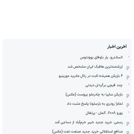
آخرین اخبار
الساندرو، یار باوفای یوونتوس
ارزشمندترین هافبک ایران مشخص شد
6 بازیکن همیشه ثابت در رئال مادرید مورینیو
چند قیچی برگردان دیدنی
بازیکن سایپا به چادرملو پیوست (عکس)
تمام! رودری به بارسلونا پاسخ مثبت داد
یورو 2008، آلمان - پرتغال
رسمی: خرید جدید خیبر خرم‌آباد از نساجی آمد
مدافع استقلالی خرید جدید صنعت نفت (عکس)