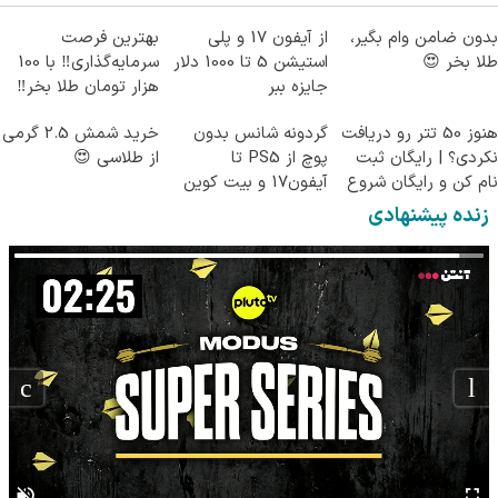
بدون ضامن وام بگیر،
از آیفون 17 و پلی
بهترین فرصت
طلا بخر 😍
استیشن 5 تا 1000 دلار
سرمایه‌گذاری‼️ با 100
جایزه ببر
هزار تومان طلا بخر‼️
هنوز 50 تتر رو دریافت
گردونه شانس بدون
خرید شمش 2.5 گرمی
نکردی؟ | رایگان ثبت
پوچ از PS5 تا
از طلاسی 😍
نام کن و رایگان شروع
آیفون17 و بیت کوین
کن!
🔥
زنده پیشنهادی