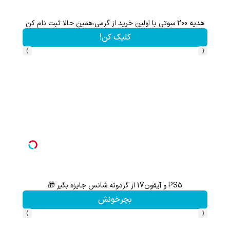
هدیه 200 سوتی با اولین خرید از گرمی،همین حالا ثبت نام کن
کلیک کن!
›
‹
PS5 و آیفون17 از گردونه شانس جایزه بگیر 🎁
از آیفون 17 تا پلی استیشن 5 جایزه ببر 🎮😍📱 | بازی کن ، گردونه بچرخون
بچرخونش
›
‹