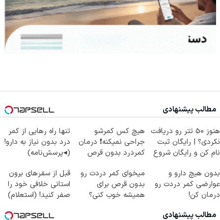
مطالب پیشنهادی
هنوز 50 تتر رو دریافت
هیچ کس کمرشو
تنها راه رهایی از کمر
نکردی؟ | رایگان ثبت
جراحی نمیکنه❗ درمان
درد بدون نیاز به دارو!
نام کن و رایگان شروع
کمردرد بدون قرص
(◂پرسش‌نامه)
کن!
(پرسشنامه)
بدون هیچ دارو و
میخوای کمر دردت رو
قبل از سفرهای برون
عوارضی کمر دردت رو
بدون قرص برای
استانی خلافی خود را
درمان کن!
همیشه خوب کنی؟
صفر کنید! (استعلام)
(پرسش‌نامه)
(◂پرسش‌نامه رو پر
مطالب پیشنهادی
کن)