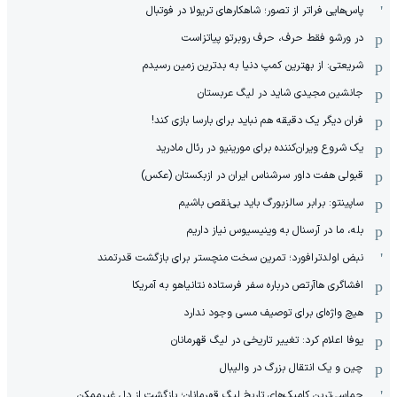
پاس‌هایی فراتر از تصور؛ شاهکارهای تریولا در فوتبال
در ورشو فقط حرف، حرف روبرتو پیاتزاست
شریعتی: از بهترین کمپ‌ دنیا به بدترین زمین‌ رسیدم
جانشین مجیدی شاید در لیگ عربستان
فران دیگر یک دقیقه هم نباید برای بارسا بازی کند!
یک شروع ویران‌کننده برای مورینیو در رئال مادرید
قبولی هفت داور سرشناس ایران در ازبکستان (عکس)
ساپینتو: برابر سالزبورگ باید بی‌نقص باشیم
بله، ما در آرسنال به وینیسیوس نیاز داریم
نبض اولدترافورد؛ تمرین سخت منچستر برای بازگشت قدرتمند
افشاگری هاآرتص درباره سفر فرستاده نتانیاهو به آمریکا
هیچ واژه‌ای برای توصیف مسی وجود ندارد
یوفا اعلام کرد: تغییر تاریخی در لیگ قهرمانان
چین و یک انتقال بزرگ در والیبال
حماسی‌ترین کامبک‌های تاریخ لیگ قهرمانان؛ بازگشت از دل غیرممکن