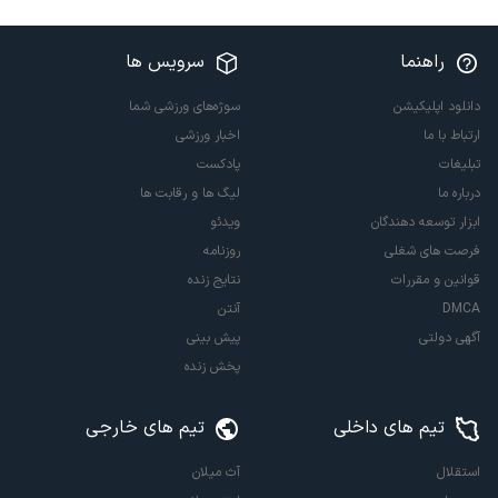
راهنما
سرویس ها
دانلود اپلیکیشن
سوژه‌های ورزشی شما
ارتباط با ما
اخبار ورزشی
تبلیغات
پادکست
درباره ما
لیگ ها و رقابت ها
ابزار توسعه دهندگان
ویدئو
فرصت های شغلی
روزنامه
قوانین و مقررات
نتایج زنده
DMCA
آنتن
آگهی دولتی
پیش بینی
پخش زنده
تیم های داخلی
تیم های خارجی
استقلال
آث میلان