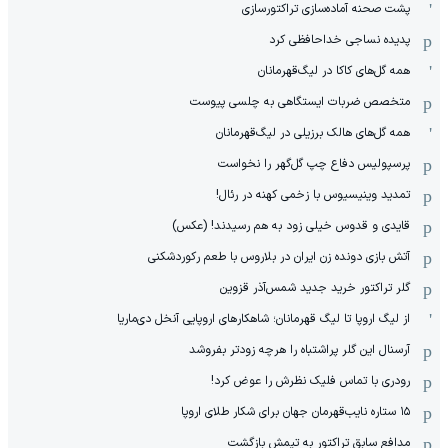
پشت صحنه آماده‌سازی تراکتورسازی
پدیده نساجی خداحافظی کرد
همه گل‌های کاکا در لیگ‌قهرمانان
متخصص ضربات ایستگاهی به چلسی پیوست
همه گل‌های هالک برزیلی در لیگ‌قهرمانان
پرسپولیس دفاع چپ گل‌گهر را نخواست
تمدید وینیسیوس با زخمی کهنه در رئال!
قایدی و قدوس خیلی زود به هم رسیدند! (عکس)
آتش بازی دونده زن ایران در بلاروس با طعم رکوردشکنی
گلر تراکتور خرید جدید شمس‌آذر قزوین
از لیگ اروپا تا لیگ قهرمانان؛ شاهکارهای اروپایی آنخل دی‌ماریا
آرسنال این گلر پراشتباه را هرچه زودتر بفروشد
رودری با تماس فلیک نظرش را عوض کرد!
١۵ ستاره نایب‌قهرمان جهان برای شکار طلای اروپا
مدافع سابق تراکتور به تیمش بازگشت