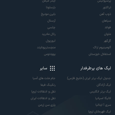
پرسپولیس
اینتر میلان
تراکتور
بارسلونا
ذوب آهن
بایرن مونیخ
سپاهان
آرسنال
فولاد
چلسی
ملوان
رئال مادرید
گل‌گهر
لیورپول
آلومینیوم اراک
منچستریونایتد
استقلال خوزستان
یوونتوس
لیگ های پرطرفدار
سایر
جدول لیگ برتر ایران (خلیج فارس)
جام ملت های آسیا
لیگ آزادگان
رنکینگ فیفا
لیگ برتر انگلیس
نقل و انتقالات اروپا
لالیگا اسپانیا
نقل و انتقالات ایران
سری آ ایتالیا
پاری سن ژرمن
لیگ قهرمانان اروپا