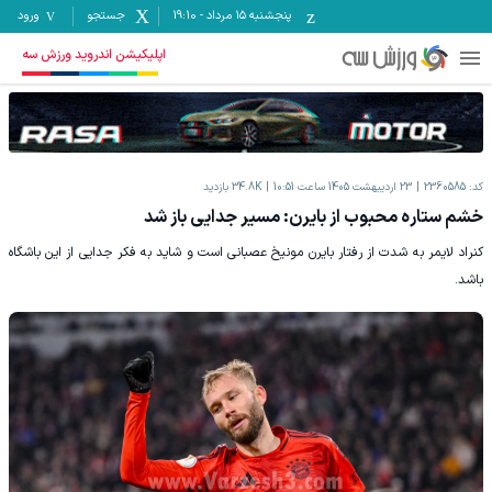
پنجشنبه ۱۵ مرداد
-
19:10
جستجو
ورود
اپلیکیشن اندروید ورزش سه
کد:
2360585
23 اردیبهشت 1405 ساعت 10:51
34.8K
بازدید
خشم ستاره محبوب از بایرن: مسیر جدایی باز شد
کنراد لایمر به شدت از رفتار بایرن مونیخ عصبانی است و شاید به فکر جدایی از این باشگاه
باشد.