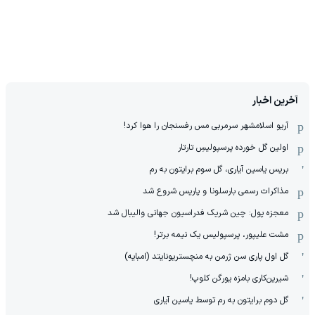
آخرین اخبار
آریو اسلامشهر سرمربی مس رفسنجان را هوا کرد!
اولین گل خورده پرسپولیسِ تارتار
بریس یاسین آیاری، گل سوم برایتون به رم
مذاکرات رسمی بارسلونا و پاریس شروع شد
معجزه پول: چین شریک فدراسیون جهانی والیبال شد
مشت علیپور، پرسپولیس یک نیمه برتر!
گل اول پاری سن ژرمن به منچستریونایتد (امبایه)
شیرین‌کاری بامزه یورگن کلوپ!
گل دوم برایتون به رم توسط یاسین آیاری