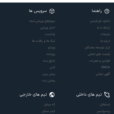
راهنما
سرویس ها
دانلود اپلیکیشن
سوژه‌های ورزشی شما
ارتباط با ما
اخبار ورزشی
تبلیغات
پادکست
درباره ما
لیگ ها و رقابت ها
ابزار توسعه دهندگان
ویدئو
فرصت های شغلی
روزنامه
قوانین و مقررات
نتایج زنده
DMCA
آنتن
آگهی دولتی
پیش بینی
پخش زنده
تیم های داخلی
تیم های خارجی
استقلال
آث میلان
پرسپولیس
اینتر میلان