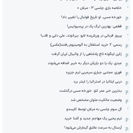
خلاصه بازی چلسی 3 - میلان 0
خورخه مسی، او تاریخ فوتبال را تغییر داد!
قطعی: بهترین لیگ یک در پرسپولیس!
پیروز قربانی در ورزش‌سه لایو: بیرانوند، علی دایی و قلب!
رسمی: 2 خرید استقلال به آلومینیوم رفتند(عکس)
ژاپن اینگونه تاج پادشاهی را از والیبال ایران گرفت
عبدی: یک یا دو بازیکن دیگر به خیبر اضافه می‌شوند
فوری: مجتبی جباری سرمربی تیم جزیره
دربی ایتالیا در استرالیا را اینتر برد
بدترین خبر عمر لئو: خورخه مسی درگذشت
وضعیت مالکیت ملوان مشخص شد
گل سوم چلسی به میلان توسط کایسدو
تیم یحیی یک مهاجم جدید و آشنا خرید
آرسنال به سرعت عاشق گیمارش می‌شود!