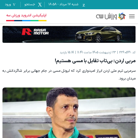
شنبه ۱۷ مرداد
-
18:58
جستجو
ورود
اپلیکیشن اندروید ورزش سه
کد:
2360599
23 اردیبهشت 1405 ساعت 11:41
15.1K
بازدید
مربی اردن: بی‌تاب تقابل با مسی هستیم!
سرمربی تیم ملی اردن ابراز امیدواری کرد که لیونل مسی در جام جهانی برابر شاگردانش به
میدان برود.