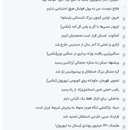
فلاح دوست: من به پول فوتبال هیچ احتیاجی ندارم
امروز، اولین آزمون بزرگ تابستانی بارسلونا
لژیونر مسی‌ها با گل و پاس گل آمد (عکس)
کمالوند: امسال قرار است متعجبتان کنیم
آزادی و تختی تا آخر سال از دسترس خارج شد
سنگین‌ترین رقابت وزنه برداری در سنگین وزن(عکس)
پیشنهاد میلان به ستاره جنجالی آرژانتین رسید
گره مشکل بزرگ استقلال و پرسپولیس باز شد
تصویر قهرمان جاودانه روی اتوبوس لیورپول (عکس)
رقیب اصلی امین اسماعیل‌نژاد از راه رسید
بادامکی: برای تارتار فقط یک نگرانی دارم
سپاه: بازگشایی تنگه هرمز منوط به پذیرش شروط ایران است
قرارداد مربی خارجی استقلال تمدید شد
هایجک 130 میلیون پوندی آرسنال به لیورپول!