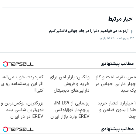
اخبار مرتبط
آرنولد: می‌خواهیم دنیا را در جام جهانی غافلگیر کنیم
23 اردیبهشت
-
25.7K
بازدید
مطالب پیشنهادی
مس، نقره، نفت و گاز؛
والکس: بازار امن برای
کمردردت خوب می‌شه،
چهار دارایی جهانی در
خرید و فروش
اگر این پرسشنامه رو پر
یک سبد
دارایی‌های دیجیتال
کنی!!
۱ میلیارد اعتبار خرید
رونمایی از IM LS9،
بزرگترین، لوکس‌ترین و
طلا | بدون ضامن و
پرچم‌دار فوق‌لوکس
قوی‌ترین شاسی بلند
چک
EREV وارد بازار ایران
EREV در در ایران
شد
رونمایی شد
مطالب پیشنهادی