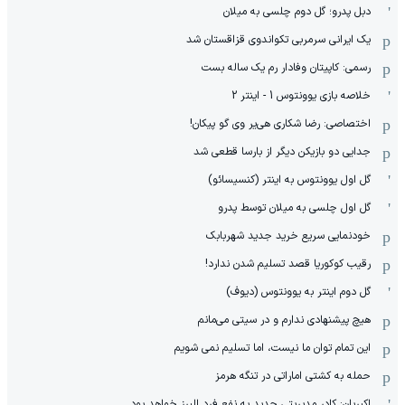
دبل پدرو؛ گل دوم چلسی به میلان
یک ایرانی سرمربی تکواندوی قزاقستان شد
رسمی: کاپیتان وفادار رم یک ساله بست
خلاصه بازی یوونتوس 1 - اینتر 2
اختصاصی: رضا شکاری هی‌یر وی‌ گو پیکان!
جدایی دو بازیکن دیگر از بارسا قطعی شد
گل اول یوونتوس به اینتر (کنسیسائو)
گل اول چلسی به میلان توسط پدرو
خودنمایی سریع خرید جدید شهربابک
رقیب کوکوریا قصد تسلیم شدن ندارد!
گل دوم اینتر به یوونتوس (دیوف)
هیچ پیشنهادی ندارم و در سیتی می‌مانم
این تمام توان ما نیست، اما تسلیم نمی شویم
حمله به کشتی اماراتی در تنگه هرمز
اکبریان: کادر مدیریتی جدید به نفع فرد البرز خواهد بود