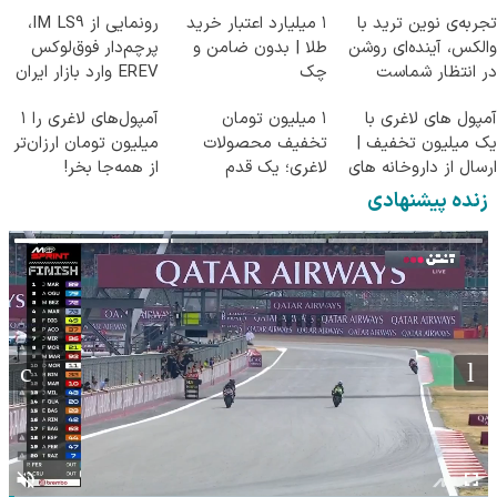
تجربه‌ی نوین ترید با
۱ میلیارد اعتبار خرید
رونمایی از IM LS9،
والکس، آینده‌ای روشن
طلا | بدون ضامن و
پرچم‌دار فوق‌لوکس
در انتظار شماست
چک
EREV وارد بازار ایران
شد
آمپول های لاغری با
۱ میلیون تومان
آمپول‌های لاغری را ۱
یک میلیون تخفیف |
تخفیف محصولات
میلیون تومان ارزان‌تر
ارسال از داروخانه های
لاغری؛ یک قدم
از همه‌جا بخر!
معتبر
نزدیک‌تر به شروع
زنده پیشنهادی
کاهش وزن