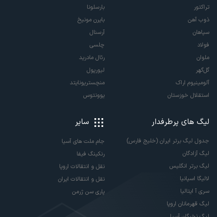
تراکتور
بارسلونا
ذوب آهن
بایرن مونیخ
سپاهان
آرسنال
فولاد
چلسی
ملوان
رئال مادرید
گل‌گهر
لیورپول
آلومینیوم اراک
منچستریونایتد
استقلال خوزستان
یوونتوس
لیگ های پرطرفدار
سایر
جدول لیگ برتر ایران (خلیج فارس)
جام ملت های آسیا
لیگ آزادگان
رنکینگ فیفا
لیگ برتر انگلیس
نقل و انتقالات اروپا
لالیگا اسپانیا
نقل و انتقالات ایران
سری آ ایتالیا
پاری سن ژرمن
لیگ قهرمانان اروپا
لیگ نخبگان آسیا