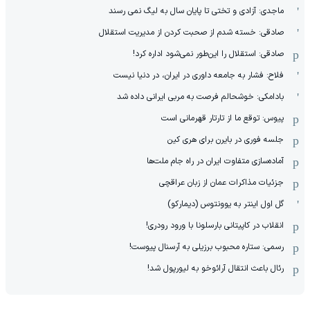
ماجدی: آزادی و تختی تا پایان سال به لیگ نمی رسند
صادقی: خسته شدم از صحبت کردن از مدیریت استقلال
صادقی: استقلال را این‌طور نمی‌شود اداره کرد!
فلاح: فشار به جامعه داوری در ایران، در دنیا نیست
بادامکی: خوشحالم فرصت به مربی ایرانی داده شد
پیوس: توقع ما از تارتار قهرمانی است
جلسه فوری در بایرن برای هری کین
آماده‌سازی متفاوت ایران در راه جام ملت‌ها
جزئیات مذاکرات عمان از زبان عراقچی
گل اول اینتر به یوونتوس (دیمارکو)
انقلاب در کاپیتانی بارسلونا با ورود رودری!
رسمی: ستاره محبوب برزیلی به آرسنال پیوست!
رئال باعث انتقال آرائوخو به لیورپول شد!