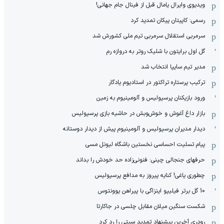
ویدیوی وایرال یامال قبل از فینال جام جهانی!
رسمی: کاپیتان پیکان تمدید کرد
سرمربی استقلال سرمربی تیم ملی کشورش شد
گل اول برایتون با شلیک روتر به دروازه رم
مدیر تیم سایپا انتخاب شد
ترکیب پرستاره تراکتور در استادیوم یادگار
ورود بازیکنان پرسپولیس و آلومینیوم به زمین
بازار داغ آغوش و خوش‌و‌بش در حاشیه بازی پرسپولیس
دیدار مدیران پرسپولیس و آلومینیوم پیش از دیدار دوستانه
پیام تسلیت احساسی نخستین باشگاه لیونل مسی
حرفهای جنجالی چینی: فنونی‌زاده حد خودش را بداند
چطوری یاغی! کنایه پیروز به مدافع پرسپولیس
10 گل برتر فیلیپو اینزاگی با پیراهن یوونتوس
شکست سنگین میلان مقابل چلسی در جاکارتا
رودری آخرین پیشنهاد تمدید سیتی را رد کرد