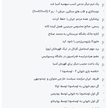
یک تیم دیگر مدعی کسب سهمیه آسیا شد
نوستالژی و قاب های سنگین، میلان 1 - رم 2 (2006/2007)
پزشکیان: همه مردم، ایران را حفظ کردند
رسمی: صالح مخدومی سرمربی فصل آینده کاله
کنایه مالک باشگاه عربستانی به محمد صلاح
مایورکا پاری‌سن‌ژرمن را نابود کرد
برد مهم اسماعیل کارتال در لیگ قهرمانان اروپا
عضو هیئت‌رئیسه فدراسیون در باشگاه پرسپولیس
یک باخت عجیب دیگر برای قهرمان آسیا
خلاصه بازی ناپولی 2 - اوساسونا 1
ظریف: ایران نیازمند سیاست خارجی متوازن و چندوجهی
گل دوم ناپولی به اوساسونا توسط لوکا
گل اول اوساسونا به ناپولی توسط بودیمیر
گل اول ناپولی به اوساسونا توسط پولیتانو