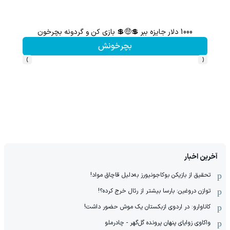
1000 دلار جایزه ببر 💲🤑💲 بازی کن و گردونه بچرخون
از آیفون 17 تا پلی استیشن 5 جایزه ببر 🎮😍📱 | بازی کن ، گردونه
بچرخونش
›
‹
آخرین اخبار
تحقیق از بازیکن بوکاجونیورز به‌دلیل قاچاق مواد!
توازن دروغین: بارسا بیشتر از رئال خرج کرده؟!
کاناوارو: در اردوی ازبکستان یک موش حضور داشت!
واکاوی زوایای پنهان پرونده گل‌گهر - چادرملو