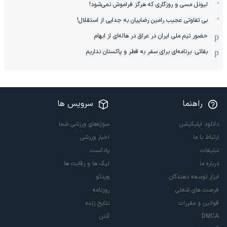
لیونل مسی و روزگاری که هرگز فراموش نمی‌شود!
بی تفاوتی عجیب رامین رضاییان به جدایی از استقلال!
حضور تیم ملی ایران در عراق در هاله‌ای از ابهام
بقائی: برنامه‌ای برای سفر به قطر و پاکستان نداریم
راهنما
سرویس ها
دانلود اپلیکیشن
سوژه‌های ورزشی شما
ارتباط با ما
اخبار ورزشی
تبلیغات
پادکست
درباره ما
لیگ ها و رقابت ها
ابزار توسعه دهندگان
ویدئو
فرصت های شغلی
روزنامه
قوانین و مقررات
نتایج زنده
DMCA
آنتن