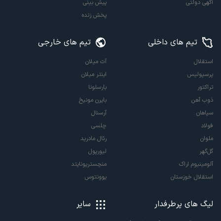
آگهی دولتی
پیش بینی
پخش زنده
تیم های داخلی
تیم های خارجی
استقلال
آث میلان
پرسپولیس
اینتر میلان
تراکتور
بارسلونا
ذوب آهن
بایرن مونیخ
سپاهان
آرسنال
فولاد
چلسی
ملوان
رئال مادرید
گل‌گهر
لیورپول
آلومینیوم اراک
منچستریونایتد
استقلال خوزستان
یوونتوس
لیگ های پرطرفدار
سایر