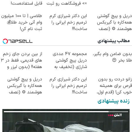
=> فروشگاهت رو ثبت
قابل استفاده‌ست!
کن
دریل و پیچ گوشتی
این دکتر شیرازی کرم
طلاسی | تا 100 میلیون
همه‌کاره با گیربکس
ترمیم زخم ایرانی را
وام آنی خرید طلا💰
هوشمند ⚙️ (نصف
ساخت!!!
ثبت نام کن!
قیمت بازار🔥)
مطالب پیشنهادی
بدون ضامن وام بگیر،
مجموعه 47 عددی
از بین بردن جای زخم
طلا بخر 😍
دریل پیچ گوشتی
های قدیمی، فقط در 3
شارژی (تخفیف به
هفته!! (بدون لیزر و
مدت محدود)
جراحی)
زانو دردت رو بدون
این دکتر شیرازی کرم
دریل و پیچ گوشتی
قرص برای همیشه
ترمیم زخم ایرانی را
همه‌کاره با گیربکس
خوب کن! (قدم اول،
ساخت!!!
هوشمند ⚙️ (نصف
پرسش‌نامه)
قیمت بازار🔥)
زنده پیشنهادی