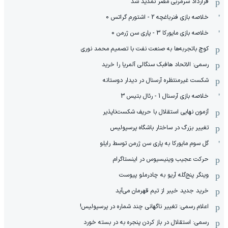
قرارداد سرمربی مصر تمدید شد
خلاصه بازی فنرباغچه 2 - اشتورم گراتس 0
خلاصه بازی مایورکا 3 - پاری سن ژرمن 0
کوچ باتجربه‌ها به صنعت نفت با تصمیم محمد نوری
رسمی: الاتحاد هافبک سنگالی آلمریا را خرید
شکست غیرمنتظره آرسنال در دیدار دوستانه
خلاصه بازی آرسنال 1 - رئال بتیس 3
آزمون نهایی استقلال با حریف شکست‌ناپذیر
تغییر بزرگ در ساختار باشگاه پرسپولیس
گل سوم مایورکا به پاری سن ژرمن توسط رایلو
حرکت عجیب وینیسیوس در اینستاگرام
وینگر پنج‌گله آریو به چادرملو پیوست
خرید جدید خیبر از تیم قهرمان می‌آید
اعلام رسمی: تغییر ناگهانی چند شماره در پرسپولیس!
رسمی: استقلال در باز کردن پنجره به در بسته خورد