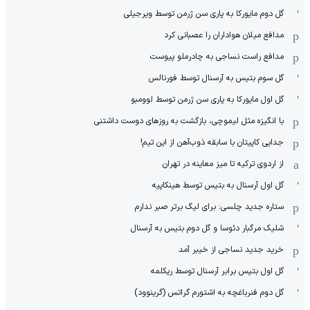
گل دوم مایورکا به پاری سن ژرمن توسط ویرجیلی
مدافع میلان هواداران را عصبانی کرد
مدافع راست نساجی به چادرملو پیوست
گل سوم بتیس به آرسنال توسط فورنالس
گل اول مایورکا به پاری سن ژرمن توسط لوومبو
با انگیزه مثل لیموچی، بازگشت به روزهای دوست داشتنی
جدایی کاپیتان با سابقه ذوب‌آهن از این تیم!
از اردوی ترکیه تا میز معاینه در تهران
گل اول آرسنال به بتیس توسط هینکاپیه
ستاره جدید چلسی: برای لیگ برتر صبر ندارم
شلیک مرگبار دئوسا و گل دوم بتیس به آرسنال
خرید جدید نساجی از خیبر آمد
گل اول بتیس برابر آرسنال توسط ریکلمه
گل دوم فنرباغچه به اشتورم گراتس (گرینوود)