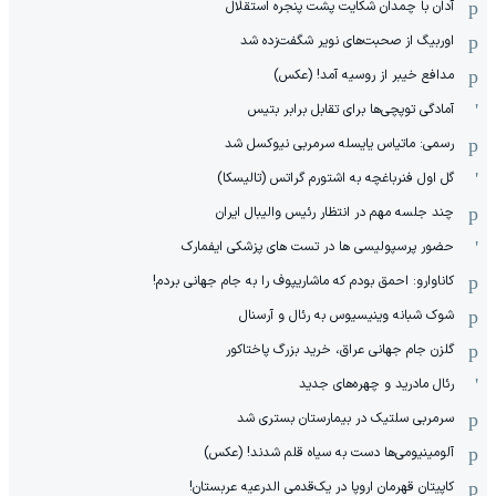
آدان با چمدان شکایت پشت پنجره استقلال
اوربیگ از صحبت‌های نویر شگفت‌زده شد
مدافع خیبر از روسیه آمد! (عکس)
آمادگی توپچی‌ها برای تقابل برابر بتیس
رسمی: ماتیاس یایسله سرمربی نیوکسل شد
گل اول فنرباغچه به اشتورم گراتس (تالیسکا)
چند جلسه مهم در انتظار رئیس والیبال ایران
حضور پرسپولیسی ها در تست های پزشکی ایفمارک
کاناوارو: احمق بودم که ماشاریپوف را به جام جهانی بردم!
شوک شبانه وینیسیوس به رئال و آرسنال
گلزن جام جهانی عراق، خرید بزرگ پاختاکور
رئال مادرید و چهره‌های جدید
سرمربی سلتیک در بیمارستان بستری شد
آلومینیومی‌ها دست به سیاه قلم شدند! (عکس)
کاپیتان قهرمان اروپا در یک‌قدمی الدرعیه عربستان!