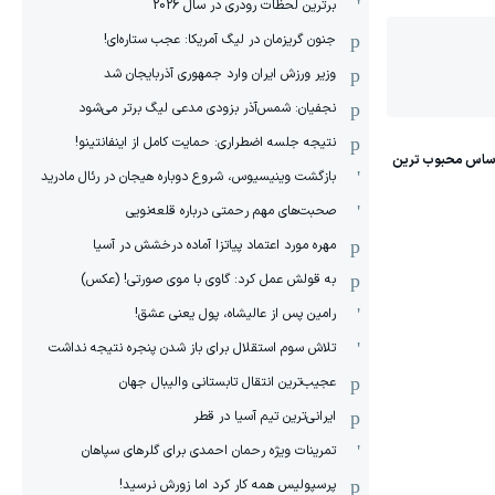
برترین لحظات رودری در سال 2026
جنون گریزمان در لیگ آمریکا: عجب ستاره‌ای!
وزیر ورزش ایران وارد جمهوری آذربایجان شد
نجفیان: شمس‌آذر بزودی مدعی لیگ برتر می‌شود
نتیجه جلسه اضطراری: حمایت کامل از اینفانتینو!
بازگشت وینیسیوس، شروع دوباره هیجان در رئال مادرید
صحبت‌های مهم رحمتی درباره قلعه‌نویی
مهره مورد اعتماد پیاتزا آماده درخشش در آسیا
به قولش عمل کرد: گاوی با موی صورتی! (عکس)
رامین پس از عالیشاه، پول یعنی عشق!
تلاش سوم استقلال برای باز شدن پنجره نتیجه نداشت
عجیب‌ترین انتقال تابستانی والیبال جهان
ایرانی‌ترین تیم آسیا در قطر
تمرینات ویژه رحمان احمدی برای گلرهای سپاهان
پرسپولیس همه کار کرد اما زورش نرسید!