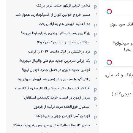
ماشین گلزنی گل‌گهر مثلث قرمز پررنگ!
مسیر خروج خولین آلوارز از اتلتیکومادرید هموار شد
انک مو، موی
مدافع تیم قهرمان هم به آبادان رفت
بزرگترین بمب تابستان: رودری به بارسلونا می‌رود!
رمزگشایی جدید از علت مرگ مارادونا!
 میخوای؟
بخر!
مزد درخشش در لیگ ملت‌ها ٢٠٢۶ را گرفت
یک ایرانی سرمربی جدید تیم ملی والیبال نیجریه!
قوانین جدید داوری در فصل جدید فوتبال اروپا!
پلاک و کد ملی،
وقتی گربیج سرمربی، در زمین هم قهرمان جهان بود
افزایش تردیدها: مادرید چشم انتظار ستاره گرانقیمت!
یجی‌کالا (
سردار آزمون در لیست خرید تابستانی استقلال!
استقبال فوق‌‌العاده مردم ترکیه از فرعون
قهرمان آسیا قهرمان جهان را می‌خواهد!
حضور 13 ساله عالیشاه در پرسپولیس به روایت باشگاه