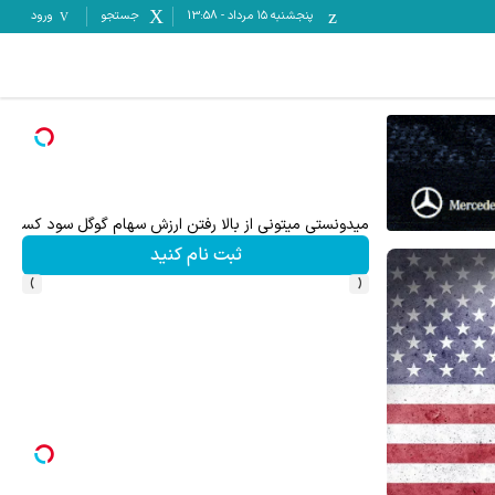
پنجشنبه ۱۵ مرداد
-
13:58
جستجو
ورود
۵۰ درصد کش بک در حساب معاملاتی ecn بروکر اینوسلو
میدونستی میتونی از بالا رفتن ارزش سهام گوگل سود کسب 
ثبت نام کنید
›
‹