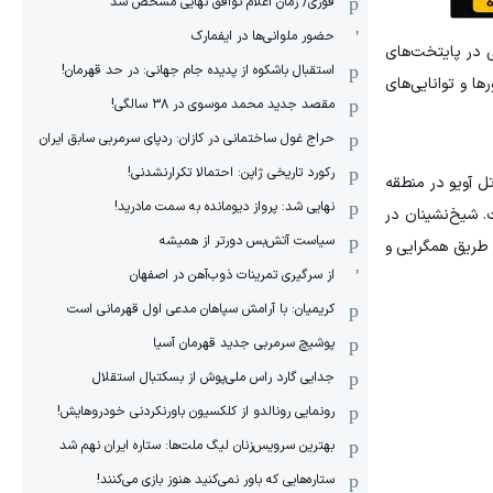
فوری/ زمان اعلام توافق نهایی مشخص شد
حضور ملوانی‌ها در ایفمارک
ی در پایتخت‌های
استقبال باشکوه از پدیده جام جهانی: در حد قهرمان!
ا و توانایی‌های
مقصد جدید محمد موسوی در ٣٨ سالگی!
حراج غول ساختمانی در کازان: ردپای سرمربی سابق ایران
رکورد تاریخی ژاپن: احتمالا تکرارنشدنی!
ل آویو در منطقه
نهایی شد: پرواز دیومانده به سمت مادرید!
 شیخ‌نشینان در
سیاست آتش‌بس دورتر از همیشه
 طریق همگرایی و
از سرگیری تمرینات ذوب‌آهن در اصفهان
کریمیان: با آرامش سپاهان مدعی اول قهرمانی است
پوشیچ سرمربی جدید قهرمان آسیا
جدایی گارد راس ملی‌پوش از بسکتبال استقلال
رونمایی رونالدو از کلکسیون باورنکردنی خودروهایش!
بهترین سرویس‌زنان لیگ ملت‌ها: ستاره ایران نهم شد
ستاره‌هایی که باور نمی‌کنید هنوز بازی می‌کنند!