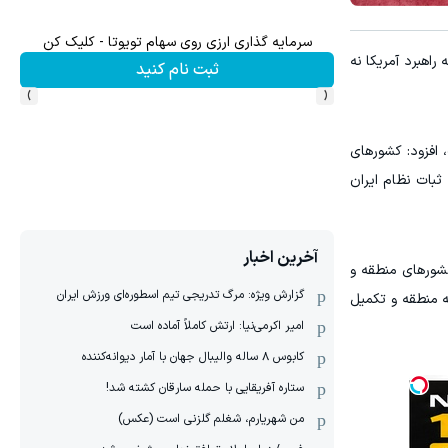
سرمایه گذاری ارزی روی سهام تویوتا - کلیک کن
راهبرد آمریکا نه
ثبت نام کنید
›
‹
 افزود: کشورهای
ثبات نظام ایران
آخرین اخبار
کشورهای منطقه و
گزارش ویژه: مرگ تدریجی تیم اسطوره‌ای ورزش ایران
 منطقه و تکمیل
امیر اکرمی‌نیا: ارتش کاملاً آماده است
کابوس ۸ ساله والیبال جهان با آمار دیوانه‌کننده
ستاره آفریقایی با حمله سارقان کشته شد!
من شهریارم، شغلم گلزنی است (عکس)