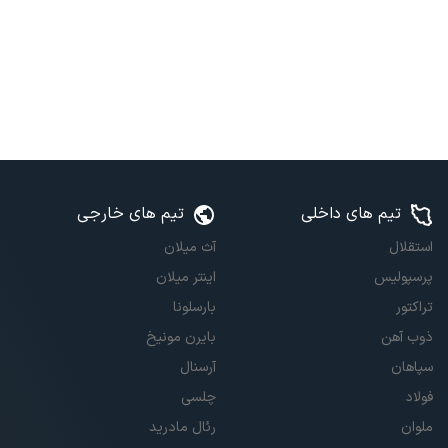
تیم های داخلی
تیم های خارجی
استقلال
آث میلان
پرسپولیس
اینتر میلان
تراکتور
بارسلونا
ذوب آهن
بایرن مونیخ
سپاهان
آرسنال
فولاد
چلسی
ملوان
رئال مادرید