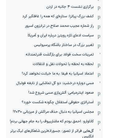
برگزاری نشست ۴ جانبه در اردن
کشف بزرگ پیاتزا: ستاره‌ای که همه را غافلگیر کرد
راز شماره عجیب محمد صلاح در ترابزون اسپور
سیاست ادعای تازه رویترز درباره ایران و آمریکا
تغییر بزرگ در ساختار باشگاه پرسپولیس
تمرینات سخت فولاد برای بازگشت قدرتمندانه
لحظه به لحظه با تحولات نقل و انتقالات
اعتماد اسپانیا به فیفا: به ما خیانت نخواهد کرد!
مسی دوباره درخشید؛ دو گل تماشایی از نابغه فوتبال
صعود اینترمیامی: آتش‌بازی مسی شروع شد!
استراتژی حقوقی استقلال چگونه شکست خورد؟
مجلس اسپانیا به دنبال حذف مراکش از میزبانی ۲۰۳۰!
کاناوارو: احمق بودم که ماشاریپوف را به جام جهانی بردم!
گل‌هایی فراتر از تصور؛ جسورانه‌ترین شاهکارهای لیگ برتر
انگلیس