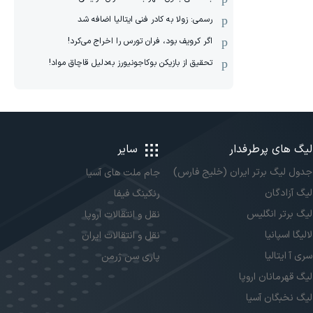
رسمی: زولا به کادر فنی ایتالیا اضافه شد
اگر کرویف بود، فران تورس را اخراج می‌کرد!
تحقیق از بازیکن بوکاجونیورز به‌دلیل قاچاق مواد!
لیگ های پرطرفدار
سایر
جدول لیگ برتر ایران (خلیج فارس)
جام ملت های آسیا
لیگ آزادگان
رنکینگ فیفا
لیگ برتر انگلیس
نقل و انتقالات اروپا
لالیگا اسپانیا
نقل و انتقالات ایران
سری آ ایتالیا
پاری سن ژرمن
لیگ قهرمانان اروپا
لیگ نخبگان آسیا