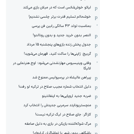
لیائو خوش‌شانس است که در میلان بازی می‌کند
خوشحالم تسلیم قدرت برتر چلسی نشدیم!
بمناسبت تولد 43 سالگی رابین فن پرسی
النصر بدون خرید جدید و بدون رونالدو!
جدول پخش زنده بازی‌های پنجشنبه 15 مرداد
گربیج: ژاپنی‌ها را ساکت کنید، قهرمان می‌شوید!
وقتی وینیسیوس مهارنشدنی می‌شود؛ اوج هنرنمایی در
لالیگا
پیراهن عالیشاه در پرسپولیس ممنوع شد
دلیل انتخاب شماره عجیب صلاح در ترکیه لو رفت!
ضربه جدید اروپایی‌ها به اینفانتینو
منچستریونایتد سرمربی جدیدش را انتخاب کرد
کاراگر: جای صلاح در لیگ ترکیه نیست!
مرگ شوکه‌کننده بازیکن در بازی به دلیل صاعقه
باشگاهی بدون شهر با تماشاگران کرایه‌ای!