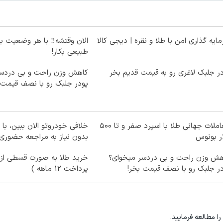
ایه گذاری امن با طلا و نقره | دیجی کالا
الان وقتشه‼️ با هر وضعیت ب
طبیعی بکار!
ر جلبک لاغری رو به قیمت قدیم بخر
کاهش وزن راحت و بی دردسر
پودر جلبک رو با نصف قیمت 
معاملات جهانی طلا با اسپرد صفر و تا ۵۰۰
خلافی خودروتو الان ببین، با 
ر بونوس
بدون نیاز به مراجعه حضوری
هش وزن راحت و بی دردسر میخوای؟
خرید طلا به صورت قسطی از د
ر جلبک رو با نصف قیمت بخر!
پرداخت 12 ماهه )
را مطالعه فرمایید.