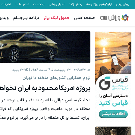
پیش بینی
اپلیکیشن ورزش سه
پخش زنده
اخبار ورزشی
پادکست
تماس با ما
تبلیغات
صفحه‌اصلی
جدول لیگ برتر
برنامه بــرجـــام
ویدیو
کد:
2360573
23 اردیبهشت 1405 ساعت 09:28
23.9K
بازدید
لزوم همگرایی کشورهای منطقه با تهران
پروژه آمریکا محدود به ایران نخواه
تحلیلگر سیاسی عراقی با اشاره به تغییر قابل توجه در
منطقه در مورد ماهیت واقعی پروژه آمریکایی که فرات
ایران، تسلط بر کل منطقه را در بر می‌گیرد، بر لزوم همگ