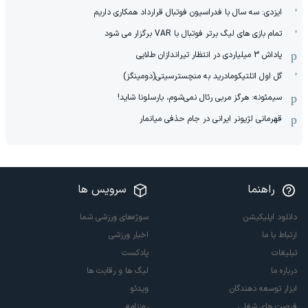
ایزدی: سه سال با فدراسیون فوتبال قرارداد همکاری داریم
تمام بازی های لیگ برتر فوتبال با VAR برگزار می شود
پاداش 3 میلیاردی در انتظار تیراندازان طلایی
گل اول اتلتیکومادرید به منچسترسیتی(دومینگز)
سیمئونه: هرگز مربی رئال نمی‌شوم، بارسلونا شاید!
قهرمانی لژیونر ایرانی در جام حذفی میانمار
راهنما
سرویس ها
دانلود اپلیکیشن
سوژه‌های ورزشی شما
ارتباط با ما
اخبار ورزشی
تبلیغات
پادکست
درباره ما
لیگ ها و رقابت ها
ابزار توسعه دهندگان
ویدئو
فرصت های شغلی
روزنامه