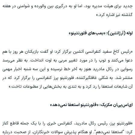
جدید برای هیئت مدیره بود، اما او به درگیری بین والورده و شوامنی در هفته
گذشته نیز اشاره کرد.»
اوله (آرژانتین): «بمب‌های فلورنتینو»
«رئیس کاخ سفید کنفرانسی آتشین برگزار کرد؛ او گفت بازیکنان هر روز با هم
دعوا می‌کنند و توپ را در مورد تغییر مربی به اوت انداخت. به نظر می‌رسد
رسوایی در رئال مادرید هنوز به آخر خط نرسیده و این سه شنبه اخبار مهمی
منتشر شد. به شکلی غافلگیرکننده، فلورنتینو پرز کنفرانسی را برگزار کرد که در
آن شایعات استعفا را رد کرد و به تندی به بخش‌هایی از مطبوعات تاخت.»
ای‌اس‌پی‌ان مکزیک: «فلورنتینو استعفا نمی‌دهد»
«فلورنتینو پرز، رئیس رئال مادرید، کنفرانس خبری را با یک جمله قاطع آغاز
کرد: "استعفا نمی‌دهم". او هنگام پذیرش سوالات خبرنگاران، از صحبت درباره