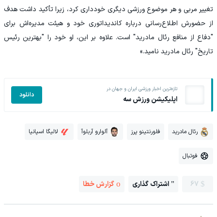
تغییر مربی و هر موضوع ورزشی دیگری خودداری کرد، زیرا تأکید داشت هدف
از حضورش اطلاع‌رسانی درباره کاندیداتوری خود و هیئت مدیره‌اش برای
"دفاع از منافع رئال مادرید" است. علاوه بر این، او خود را "بهترین رئیس
تاریخ" رئال مادرید نامید.»
تازه‌ترین اخبار ورزشی ایران و جهان در
دانلود
اپلیکیشن ورزش سه
رئال مادرید
فلورنتینو پرز
آلوارو آربلوآ
لالیگا اسپانیا
فوتبال
67
اشتراک گذاری
گزارش خطا