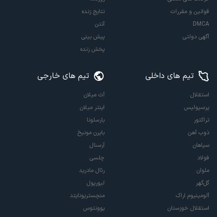
قوانین و مقررات
نتایج زنده
DMCA
آنتن
آگهی دولتی
پیش بینی
پخش زنده
تیم های داخلی
تیم های خارجی
استقلال
آث میلان
پرسپولیس
اینتر میلان
تراکتور
بارسلونا
ذوب آهن
بایرن مونیخ
سپاهان
آرسنال
فولاد
چلسی
ملوان
رئال مادرید
گل‌گهر
لیورپول
آلومینیوم اراک
منچستریونایتد
استقلال خوزستان
یوونتوس