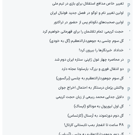
تغییر خاص مدافع استقلال برای بازی در تیم ملی
اولین تغییر نام و لوگو در فصل جدید فوتبال ایران
اولین صحبت‌های نکونام پس از حضور در تراکتور
حجت کریمی: تمام تلاشمان را برای قهرمانی خواهیم کرد
گل سوم چلسی به جوهوردارالتعظیم (گل به خودی)
خداداد خبرنگارها را بیرون کرد!
در محاصره چهار غول ژاپنی: ستاره ایران دوم شد
دو انتقال فوری و بزرگ: بارسلونا عجله دارد
گل سوم جوهوردارالتعظیم به چلسی (برگسون)
واکنش پژمان درستکار به احتمال اخراج جوان
دلایل جدایی محمد ربیعی از زبان حجت کریمی
گل اول لیورپول به موناکو (ایساک)
گل دوم دورتموند به آرسنال (کارتساس)
48 ساعت تا انفجار بمب تابستانی کارتال!
گل دوم جوهوردارالتعظیم به چلسی (آریباس)