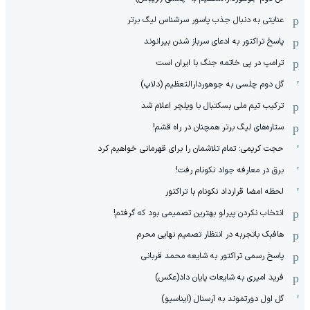
عنایتی به دنبال جذب پاسور سرشناس لیگ برتر
پاسخ تراکتور به ادعای سرباز شدن بیرانوند
ترامپ در پی خاتمه جنگ با ایران است
گل دوم چلسی به جوهوردارالتعظیم (دلاپ)
ترکیب تیم ملی بسکتبال با ویلچر اعلام شد
ستاره‌های لیگ برتر همچنان در راه قشم!
حجت کریمی: تمام تلاشمان را برای قهرمانی خواهیم کرد
برق در معارفه جواد نکونام رفت!
لحظه امضا قرارداد نکونام با تراکتور
انتخاب نکردن پیرلو بهترین تصمیمی بود که گرفتم!
هافبک باتجربه در انتظار تصمیم نهایی محرم
پاسخ رسمی تراکتور به شایعه محمد قربانی
فرید امیری به شایعات پایان داد(عکس)
گل اول دورتموند به آرسنال (ایناسیو)