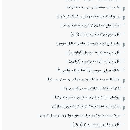
خیبر: این صفحات ربطی به ما ندارند!
سیو استثنایی علیه مهمترین گل زندگی شهاب!
علت قطع همکاری تراکتور با محمد ربیعی
گل سوم دورتموند به آرسنال (گادو)
پایان تلخ تور پیش‌فصل چلسی مقابل جوهور!
گل اول موناکو به لیورپول (گولووین)
گل اول آرسنال به دورتموند (نوانری)
خلاصه بازی جوهوردارالتعظیم 3 - چلسی 3
مارسکا: جمعه منتظر رودری در تمرین سیتی هستم!
نکونام: انتخاب تراکتور بسیار شیرین بود
رونمایی از یک برکناری: سانسور عجیب دبیرکل!
سقوط وحشتناک به تونل هنگام شادی پس از گل!
درخواست خبرنگاران برای حضور هواداران در محل تمرین
گل دوم لیورپول به موناکو (ویرتز)