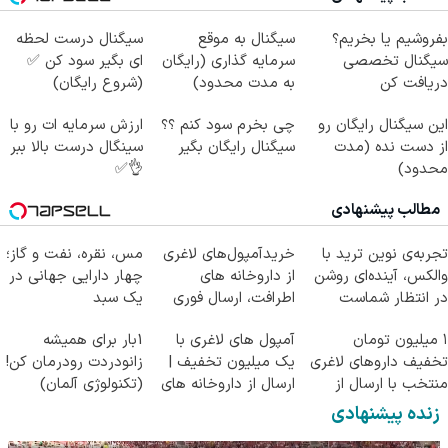
بفروشیم یا بخریم؟
سیگنال به موقع
سیگنال درست لحظه
سیگنال تخصصی
سرمایه گذاری (رایگان
ای بگیر سود کن ✅
دریافت کن
به مدت محدود)
(شروع رایگان)
این سیگنال رایگان رو
چی بخرم سود کنم ؟؟
ارزش سرمایه ات رو با
از دست نده (مدت
سیگنال رایگان بگیر
سینگال درست بالا ببر
محدود)
👌✅
مطالب پیشنهادی
تجربه‌ی نوین ترید با
خریدآمپول‌های لاغری
مس، نقره، نفت و گاز؛
والکس، آینده‌ای روشن
از داروخانه های
چهار دارایی جهانی در
در انتظار شماست
اطرافت، ارسال فوری
یک سبد
همراه با پک یخ!
۱ میلیون تومان
آمپول های لاغری با
1بار برای همیشه
تخفیف داروهای لاغری
یک میلیون تخفیف |
زانودردت رودرمان کن!
منتخب با ارسال از
ارسال از داروخانه های
(تکنولوژی آلمان)
داروخانه نزدیکت
معتبر
◂پرسشنامه▸
زنده پیشنهادی