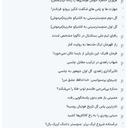
فروزان خاطره خوش فولادی‌ها را زنده کرد(عکس)
مهارت ها و پاس های شگفت انگیز برونو فرناندز!
گل دوم منچسترسیتی به اتلتیکو مادرید(مرموش)
گل اول منچسترسیتی به اتلتیکو مادرید(مرموش)
رقبای تیم ملی بسکتبال در ناگویا مشخص‌ شدند
راز قهرمان لیگ ملت‌ها به روایت آمار
فرمان فلیک: این بازیکن از بارسا تکان نمی‌خورد!
شهاب زاهدی در ترکیب مقابل چلسی
تاثیرگذاری زاهدی؛ گل اول جوهور به چلسی
چپ‌پای پرسپولیس: خداحافظ عشق من!
ستاره پی‌اس‌جی طلسم توپ طلا را می‌شکند؟
ممبینی باز هم بدون پاسخگویی رفت
نادر‌ترین پاس گل تاریخ فوتبال روسیه!
سیتی رودری را به رخ کاتالان‌ها کشید
درآستانه شروع لیگ برتر؛ منچستر دلتنگ کریک بال؟