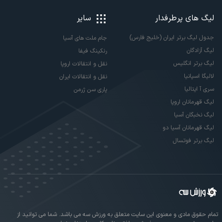
لیگ های پرطرفدار
سایر
جدول لیگ برتر ایران (خلیج فارس)
جام ملت های آسیا
لیگ آزادگان
رنکینگ فیفا
لیگ برتر انگلیس
نقل و انتقالات اروپا
لالیگا اسپانیا
نقل و انتقالات ایران
سری آ ایتالیا
پاری سن ژرمن
لیگ قهرمانان اروپا
لیگ نخبگان آسیا
لیگ قهرمانان آسیا دو
لیگ برتر فوتسال
تمام حقوق مادی و معنوی این سایت متعلق به ورزش سه می باشد. شما می توانید از