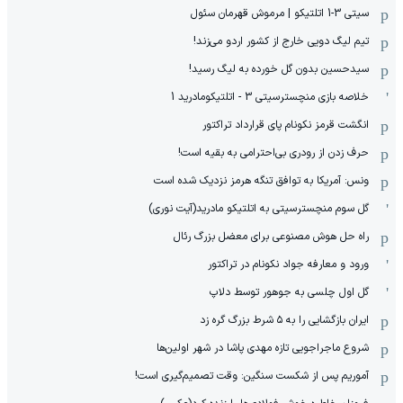
سیتی 3-1 اتلتیکو | مرموش قهرمان سئول
تیم لیگ دویی خارج از کشور اردو می‌زند!
سیدحسین بدون گل خورده به لیگ رسید!
خلاصه بازی منچسترسیتی 3 - اتلتیکومادرید 1
انگشت قرمز نکونام پای قرارداد تراکتور
حرف زدن از رودری بی‌احترامی به بقیه است!
ونس: آمریکا به توافق تنگه هرمز نزدیک شده است
گل سوم منچسترسیتی به اتلتیکو مادرید(آیت نوری)
راه حل هوش مصنوعی برای معضل بزرگ رئال
ورود و معارفه جواد نکونام در تراکتور
گل اول چلسی به جوهور توسط دلاپ
ایران بازگشایی را به ۵ شرط بزرگ گره زد
شروع ماجراجویی تازه مهدی پاشا در شهر اولین‌ها
آموریم پس از شکست سنگین: وقت تصمیم‌گیری است!