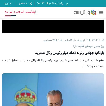
یکشنبه ۱۸ مرداد
-
18:23
جستجو
ورود
اپلیکیشن اندروید ورزش سه
کد:
2360646
23 اردیبهشت 1405 ساعت 14:52
50.2K
بازدید
پرز به پای خودش شلیک کرد
بازتاب جهانی زلزله تمام‌عیار رئیس رئال مادرید
مطبوعات ورزشی دنیا کنفرانس خبری دیروز رئیس باشگاه رئال مادرید را تحلیل کرده و
عمدتا به او تاختند.