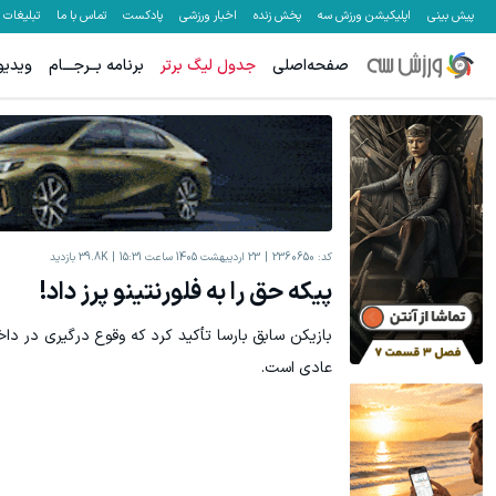
پیش بینی
اپلیکیشن ورزش سه
پخش زنده
اخبار ورزشی
پادکست
تماس با ما
تبلیغات
صفحه‌اصلی
جدول لیگ برتر
برنامه بــرجـــام
ویدیو
کد:
2360650
23 اردیبهشت 1405 ساعت 15:31
39.8K
بازدید
پیکه حق را به فلورنتینو پرز داد!
بازیکن سابق بارسا تأکید کرد که وقوع درگیری در د
عادی است.