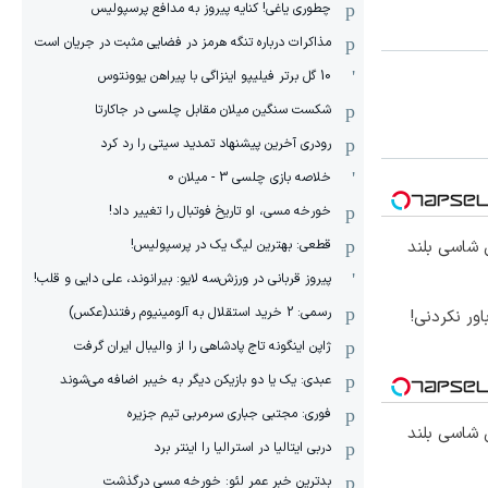
چطوری یاغی! کنایه پیروز به مدافع پرسپولیس
مذاکرات درباره تنگه هرمز در فضایی مثبت در جریان است
10 گل برتر فیلیپو اینزاگی با پیراهن یوونتوس
شکست سنگین میلان مقابل چلسی در جاکارتا
رودری آخرین پیشنهاد تمدید سیتی را رد کرد
خلاصه بازی چلسی 3 - میلان 0
خورخه مسی، او تاریخ فوتبال را تغییر داد!
قطعی: بهترین لیگ یک در پرسپولیس!
وکس ترین شاسی بلند
پیروز قربانی در ورزش‌سه لایو: بیرانوند، علی دایی و قلب!
رسمی: 2 خرید استقلال به آلومینیوم رفتند(عکس)
ور نکردنی!
ژاپن اینگونه تاج پادشاهی را از والیبال ایران گرفت
عبدی: یک یا دو بازیکن دیگر به خیبر اضافه می‌شوند
فوری: مجتبی جباری سرمربی تیم جزیره
وکس ترین شاسی بلند
دربی ایتالیا در استرالیا را اینتر برد
بدترین خبر عمر لئو: خورخه مسی درگذشت