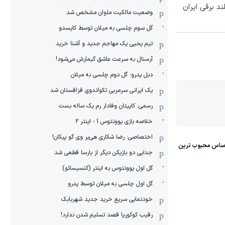
وضعیت مالکیت ملوان مشخص شد
گل سوم چلسی به میلان توسط کایسدو
تیم یحیی یک مهاجم جدید و آشنا خرید
آرسنال به سرعت عاشق گیمارش می‌شود!
دبل پدرو؛ گل دوم چلسی به میلان
یک ایرانی سرمربی تکواندوی قزاقستان شد
رسمی: کاپیتان وفادار رم یک ساله بست
خلاصه بازی یوونتوس 1 - اینتر 2
اختصاصی: رضا شکاری هی‌یر وی‌ گو پیکان!
جدایی دو بازیکن دیگر از بارسا قطعی شد
گل اول یوونتوس به اینتر (کنسیسائو)
گل اول چلسی به میلان توسط پدرو
خودنمایی سریع خرید جدید شهربابک
رقیب کوکوریا قصد تسلیم شدن ندارد!