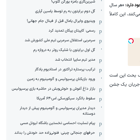
شیرین‌کاری بامزه یورگن کلوپ!
د دارد:
«هر سال
گل دوم برایتون به رم توسط یاسین آیاری
کنند، این کاملاً
ویدیوی وایرال یامال قبل از فینال جام جهانی!
رسمی: کاپیتان پیکان تمدید کرد
سرمربی استقلال سرمربی تیم ملی کشورش شد
گل اول برایتون با شلیک روتر به دروازه رم
مدیر تیم سایپا انتخاب شد
ترکیب پرستاره تراکتور در استادیوم یادگار
 یک بحث این است
ورود بازیکنان پرسپولیس و آلومینیوم به زمین
در جریان یک جشن
بازار داغ آغوش و خوش‌و‌بش در حاشیه بازی پرسپولیس
سقوط بالگرد سیکورسکی اس-۶۴ آمریکا
دیدار مدیران پرسپولیس و آلومینیوم پیش از دیدار
دوستانه
پیام تسلیت احساسی نخستین باشگاه لیونل مسی
حرفهای جنجالی چینی: فنونی‌زاده حد خودش را بداند