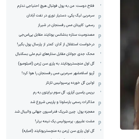
فلاح دوست: من به پول فوتبال هیچ احتیاجی ندارم
سرمربی لیگ یکی، دستیار نوری در نفت آبادان
رسمی: کاپیتان مس رفسنجان در شیراز
مصدومیت ستاره بدشانس یونایتد مقابل پی‌اس‌جی
درخواست استقلال از آدان: کمتر از پارسال پول بگیر!
محک جدی ‌جوانان مقابل ستاره‌های تیم ملی بسکتبال
گل اول منچستریونایتد به پاری سن ژرمن (امبئومبو)
آریو اسلامشهر سرمربی مس رفسنجان را هوا کرد!
اولین گل خورده پرسپولیسِ تارتار
بریس یاسین آیاری، گل سوم برایتون به رم
مذاکرات رسمی بارسلونا و پاریس شروع شد
معجزه پول: چین شریک فدراسیون جهانی والیبال شد
مشت علیپور، پرسپولیس یک نیمه برتر!
گل اول پاری سن ژرمن به منچستریونایتد (امبایه)