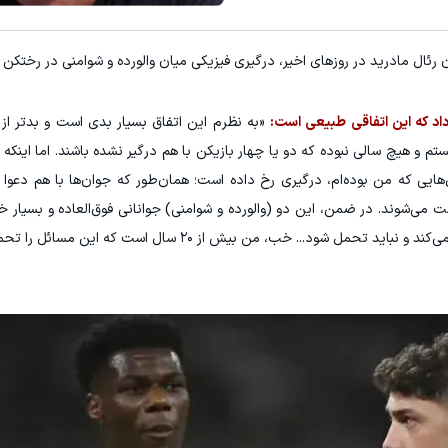
ن رئال مادرید در روزهای اخیر، درگیری فیزیکی میان والورده و شوامنی در رختکن
داد که این اتفاقی طبیعی است:
«به نظرم این اتفاق بسیار بدی است و بدتر از
 ۲۶ سال است که اینجا هستم و هیچ سالی نبوده که دو یا چهار بازیکن با هم درگیر نشده باشند. اما ای
هایی که من بوده‌ام، درگیری رخ داده است؛ همان‌طور که جوان‌ها با هم دعوا م
ست می‌شوند. در ضمن، این دو (والورده و شوامنی) جوانانی فوق‌العاده و بسیار 
می‌گویند این وحشتناک است، این کارِ مادرید را تمام می‌کند و نباید تحمل شود... خب، من بیش از