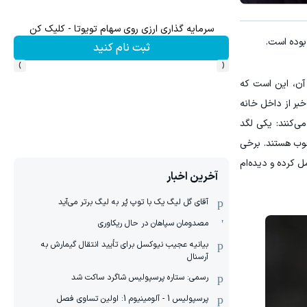
سرمایه گذاری ارزی روی سهام تویوتا - کلیک کن
میدو
 بوده است.
ثبت نام کنید
›
‹
 آن، این است که
نکه خبر از داخل خانه
ی‌کنند: یکی لگد
خوب هستند. برخی
 ۲۰ سال است که این مسائل را تحمل کرده‌ و دیده‌ام
آخرین اخبار
آقای گل لیگ یک با توپ پُر به لیگ برتر می‌آید
مصدومان سپاهان در حال ریکاوری
بیانیه عجیب نیوکسل برای تأیید انتقال گیمارش به
آرسنال
رسمی: ستاره پرسپولیس شاگرد ساکت شد
پرسپولیس 1 - آلومینیوم 1: اولین تساوی فصل