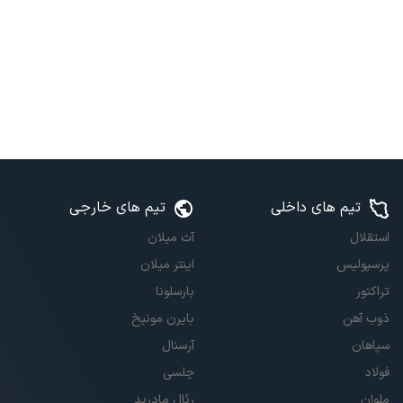
تیم های داخلی
تیم های خارجی
استقلال
آث میلان
پرسپولیس
اینتر میلان
تراکتور
بارسلونا
ذوب آهن
بایرن مونیخ
سپاهان
آرسنال
فولاد
چلسی
ملوان
رئال مادرید