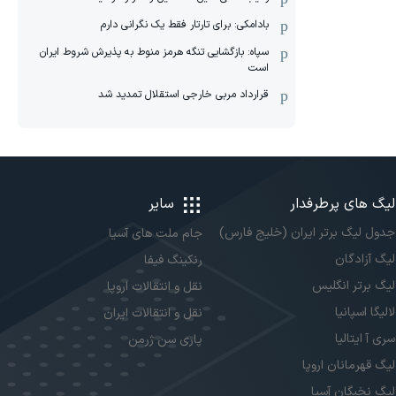
بادامکی: برای تارتار فقط یک نگرانی دارم
سپاه: بازگشایی تنگه هرمز منوط به پذیرش شروط ایران
است
قرارداد مربی خارجی استقلال تمدید شد
لیگ های پرطرفدار
سایر
جدول لیگ برتر ایران (خلیج فارس)
جام ملت های آسیا
لیگ آزادگان
رنکینگ فیفا
لیگ برتر انگلیس
نقل و انتقالات اروپا
لالیگا اسپانیا
نقل و انتقالات ایران
سری آ ایتالیا
پاری سن ژرمن
لیگ قهرمانان اروپا
لیگ نخبگان آسیا