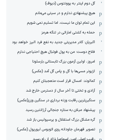
گل دوم اینتر به یوونتوس (دیوف)
هیچ پیشنهادی ندارم و در سیتی می‌مانم
این تمام توان ما نیست، اما تسلیم نمی شویم
حمله به کشتی اماراتی در تنگه هرمز
اکبریان: کادر مدیریتی جدید به نفع فرد البرز خواهد بود
فلاح دوست: من به پول فوتبال هیچ احتیاجی ندارم
امروز، اولین آزمون بزرگ تابستانی بارسلونا
لژیونر مسی‌ها با گل و پاس گل آمد (عکس)
کمالوند: امسال قرار است متعجبتان کنیم
آزادی و تختی تا آخر سال از دسترس خارج شد
سنگین‌ترین رقابت وزنه برداری در سنگین وزن(عکس)
پیشنهاد میلان به ستاره جنجالی آرژانتین رسید
گره مشکل بزرگ استقلال و پرسپولیس باز شد
تصویر قهرمان جاودانه روی اتوبوس لیورپول (عکس)
رقیب اصلی امین اسماعیل‌نژاد از راه رسید