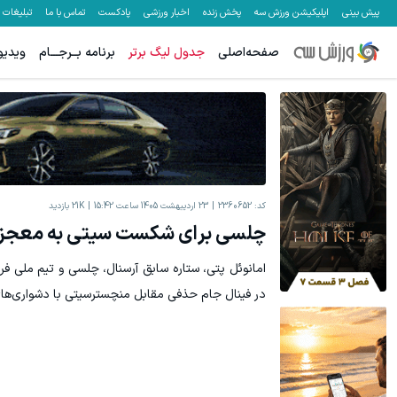
پیش بینی
اپلیکیشن ورزش سه
پخش زنده
اخبار ورزشی
پادکست
تماس با ما
تبلیغات
صفحه‌اصلی
جدول لیگ برتر
برنامه بــرجـــام
ویدیو
معاملات فارکس اسپرد از صفر و تا ۵۰۰ دلار بونوس
ترید XAUUSD
ثبت نام کنید
کد:
2360652
23 اردیبهشت 1405 ساعت 15:42
21K
بازدید
چلسی برای شکست سیتی به معجزه ن
امانوئل پتی، ستاره سابق آرسنال، چلسی و تیم ملی ف
در فینال جام حذفی مقابل منچسترسیتی با دشواری‌های