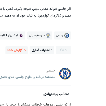
اگر چلسی نتواند مقابل سیتی نتیجه بگیرد، فصل را ب
باشد و شاگردان گواردیولا به ثبات خود ادامه دهند، سی
چلسی
منچسترسیتی
لیگ برتر انگلی
48
اشتراک گذاری
گزارش خطا
چلسی
مشاهده برنامه و نتایج چلسی، بازی بعد
مطالب پیشنهادی
از کم پشتی موهات خجالت میکشی؟ اینجا با
سرم