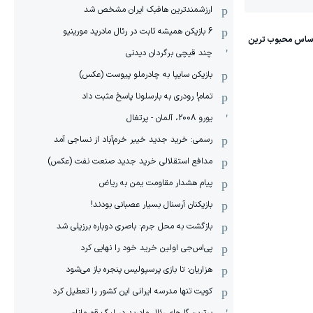
ارزشمندترین هافبک ایران مشخص شد
6 بازیکن همیشه ثابت در رئال مادرید مورینیو
چند قیچی برگردان دیدنی
بازیکن سایپا به چادرملو پیوست (عکس)
تمام! رودری به بارسلونا پاسخ مثبت داد
یورو 2008، آلمان - پرتغال
رسمی: خرید جدید خیبر خرم‌آباد از نساجی آمد
مدافع استقلالی خرید جدید صنعت نفت (عکس)
پیام هشدار مقاومت یمن به ریاض
بازیکنان آرسنال بسیار عصبانی بودند!
بازگشت به محل جرم: باصری دوباره برزیلی شد
پی‌اس‌جی اولین خرید خود را نهایی کرد
هزاریان: تا بازی پرسپولیس پنجره باز می‌شود
کویت تنها مدرسه ایرانی این کشور را تعطیل کرد