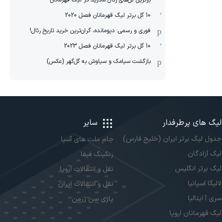
برترین گل‌های رئال مادرید در لیگ قهرمانان
10 گل برتر لیگ قهرمانان فصل 2020
فوری و رسمی: دیومانده، گران‌ترین خرید تاریخ رئال!
10 گل برتر لیگ قهرمانان فصل 2023
بازگشت سیامک و سیاوش به گل‌گهر (عکس)
لیگ های پرطرفدار
سایر
جدول لیگ برتر ایران (خلیج فارس)
جام ملت های آسیا
لیگ آزادگان
رنکینگ فیفا
لیگ برتر انگلیس
نقل و انتقالات اروپا
لالیگا اسپانیا
نقل و انتقالات ایران
سری آ ایتالیا
پاری سن ژرمن
لیگ قهرمانان اروپا