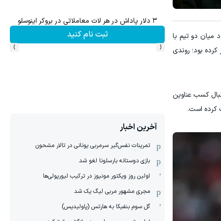
وس
میدونستی میتونی از بالا رفتن ارزش سهام گوگل سود کسب 
ثبت نام کنید
ی‌رود میان دو تیم با
›
‹
خر هفته گذشته، ۶ بازی پیاپی خود را واگذار کرده بود؛ روندی
نبال کسب عناوین
 کرده است.
آخرین اخبار
‏تمرینات نفس‌گیر سرمربی یونانی در تالار مشحون
بازی دوستانه بارسلونا لغو شد
اولین روز ویکتور مونیوز در ترکیب لیورپولی‌ها
مجری مشهور مربی لیگ یک شد
گل سوم بنفیکا به هارتس (پاولیدیس)