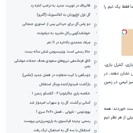
قالیباف در توییت جدید به ترامپ کنایه زد
ا فقط یک تیم را
گل اول لخ‌پوزنان به کلاکسویک (آگنرو)
دو پاس گل برای حردانی پس از استوری جنجالی
خوشامدگویی رئال مادرید به دیامونده
میلاد محمدی بالاخره در 11 نفر
حالا رسمی است: وینیسیوس شش ساله بست
اتاق فرماندهی نیروهای سعودی هدف حملات موشکی
زی، کنترل بازی،
یمن
ش نشان دهند، در
ذوب‌آهن با کیت متفاوت در فصل جدید (عکس)
میز تیمی در زمین
بازگشت امیدوارکننده وینگر استقلال
خلاصه بازی جاگیلونیا 2 - گلاسکو رنجرز 1
آسانی برگشت، گل زد و سهراب امیدوار شد
کست خوردند؛ همه
یوونتوس - ناپولی ، فصل 2020 سری آ
تی از هر نظر تیم
رسمی: پدیده فرانسوی به پاری‌سن‌ژرمن پیوست
استقلال با سه گل به استقبال لیگ رفت