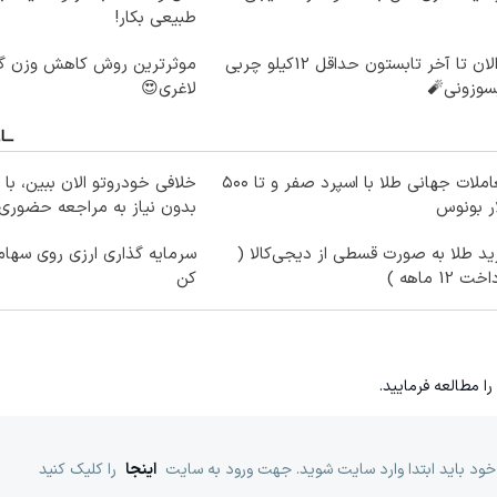
طبیعی بکار!
از الان تا آخر تابستون حداقل 12کیلو چربی
سوزونی🧨
لاغری😍
معاملات جهانی طلا با اسپرد صفر و تا ۵۰۰
خلافی خودروتو الان ببین، با 
ر بونوس
بدون نیاز به مراجعه حضوری
د طلا به صورت قسطی از دیجی‌کالا (
سرمایه گذاری ارزی روی سهام 
ت 12 ماهه )
کن
را مطالعه فرمایید.
خود باید ابتدا وارد سایت شوید. جهت ورود به سایت
اینجا
را کلیک کنید