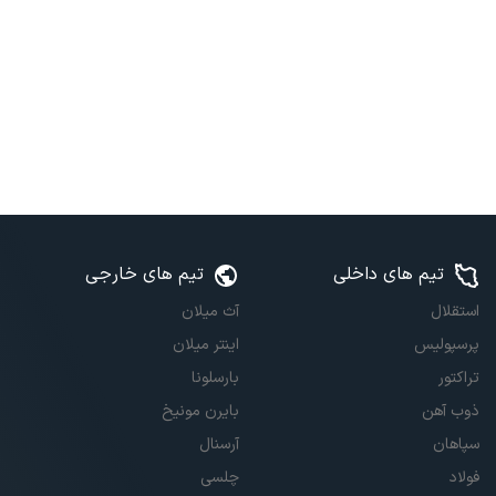
تیم های داخلی
تیم های خارجی
استقلال
آث میلان
پرسپولیس
اینتر میلان
تراکتور
بارسلونا
ذوب آهن
بایرن مونیخ
سپاهان
آرسنال
فولاد
چلسی