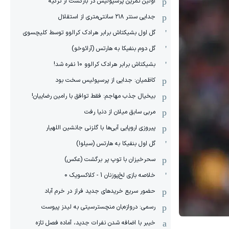
اولین تمرین پرسپولیس در بازگشت از ترکیه
جدایی سنتر ۲۱۸ سانتی‌متری از استقلال
گل اول بشیکتاش برابر هرادک کرالوو توسط کلیچسوی
گل دوم بنفیکا به هارتس (آرائوخو)
بشیکتاش برابر هرادک کرالوو 10 نفره شد!
کاظمیان: جدایی از پرسپولیس سخت بود
بیخیال جذب مهاجم: فقط توافق با رامین رضاییان!
مربی سابق میلان از دنیا رفت
پیروزی اروپایی آبی‌ها با گلزنی جانشین اللهیار
گل اول بنفیکا به هارتس (سیلوا)
سحرخیزان با توپ پر برگشت (عکس)
خلاصه بازی لخ‌پوزنان 1 - کلاکسویک 0
حضور سریع خریدهای جدید فراز در خرم آباد
رسمی: دروازه‌بان منچسترسیتی به لیدز پیوست
خیبر با اضافه شدن نفرات جدید، آماده فصل تازه