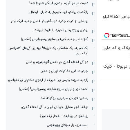
دعوت در دو گروه: اردوی فرنگی شلوغ شد!
بازگشت برانکو ایوانکوویچ به دنیای فوتبال!
موثرترین روش کاهش وزن گیاهی! 5تا۷کیلو
رونمایی از کیت جدید ذوب‌آهن در فصل جدید لیگ برتر
رودری پروژه رئال مادرید را نابود می‌کند!
آغاز عصر جدید کاپیتان سابق پرسپولیس (عکس)
پلاک و کد ملی،
یک ضربه، یک شاهکار، یک تریولا! بهترین گل‌های کنفرانس
لیگ اروپا
دو گل لحظه آخری در تقابل آلومینیوم و مس
تویوتا - کلیک
جزئیات فنی مذاکرات ایران و عمان
بازدید سرزده رئیس پارالمپیک از اردوی دختران پاراتکواندو
احمد نور و پایان سریع شایعه پرسپولیس! (عکس)
رسمی: فورلان سرمربی اروگوئه شد
توقف فجر مقابل جوانان ایران با گل لحظه آخری
رونالدو در یونایتد، انفجار یک نبوغ
الساندرو، یار باوفای یوونتوس