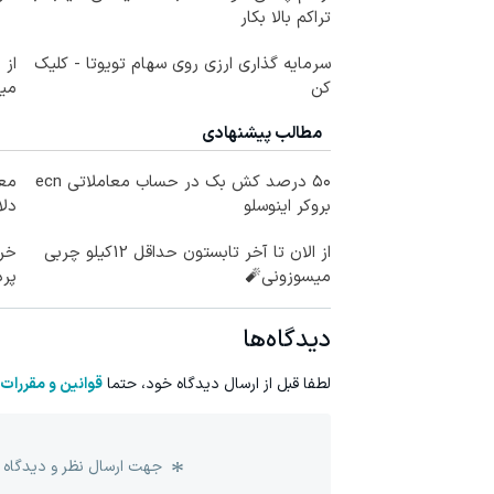
تراکم بالا بکار
سرمایه گذاری ارزی روی سهام تویوتا - کلیک
کن
می
مطالب پیشنهادی
۵۰ درصد کش بک در حساب معاملاتی ecn
بروکر اینوسلو
دلا
از الان تا آخر تابستون حداقل 12کیلو چربی
خری
میسوزونی🧨
پرداخ
دیدگاه‌ها
لطفا قبل از ارسال دیدگاه خود، حتما
قوانین و مقررات
جهت ارسال نظر و دیدگاه 