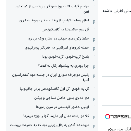
مراسم گرامیداشت روز خبرنگار و رونمایی از کیت ذوب
مانی لغزش داشته
آهن
اعلام رضایت ترامپ از روند مسائل مربوط به ایران
گل دوم جاگیلونیا به گلاسکورنجرز
حفظ رکوردهای جهانی دو ستاره وزنه برداری
حمله نیروهای اسرائیلی به خبرنگار پرس‌تی‌وی
پاسخ گل‌به‌خودی، گل‌به‌خودی بود!
چرا رودری به پیشنهاد رئال نه گفت؟
رئیس دوچرخه سواری ایران در جلسه مهم کنفدراسیون
آسیا
گل به خودی؛ گل اول گلاسکورنجرز برابر جاگیلونیا
مچ اندازی بدون حاصل نساجی و پیکان!
اولین حضور کارتساس در میان زنبورها
کلا دو‌ رشته مدال آور داریم، آنها را ویژه ببینید!
دیومانده: آمدن به رئال رویایی بود که به حقیقت پیوست
انک مو، موی