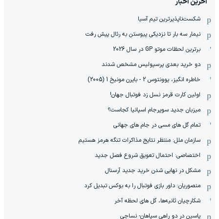
آخرین اخبار
شکست‌ناپذیرترین تیم آسیا
نیمار سه بار تا نزدیکی پیوستن به رئال پیش رفت
برترین لحظات موتو GP در سال 2026
دو خرید بعدی پرسپولیس مشخص شدند
خاطره انگیز، یوونتوس 2 - بایرن مونیخ 1 (2005)
اولین کارت قرمز نسل زد فوتبال جهان!
میزبان جدید سوپرجام اسپانیا کجاست؟
تمام گل های مسی در جام های جهانی
سازمان ملل: منتظر نتایج مذاکرات تنگه هرمز هستیم
اختصاصی: احتمال تعویق شروع فصل جدید
مشکل در نهایی شدن خرید جدید آرسنال
منصوریان: داور بازی فوتبال را به بوکس تبدیل کرد
شکارچیان ثانیه‌ها، گل های لحظه آخر
یاسین در دو راهی سپاهان- نساجی