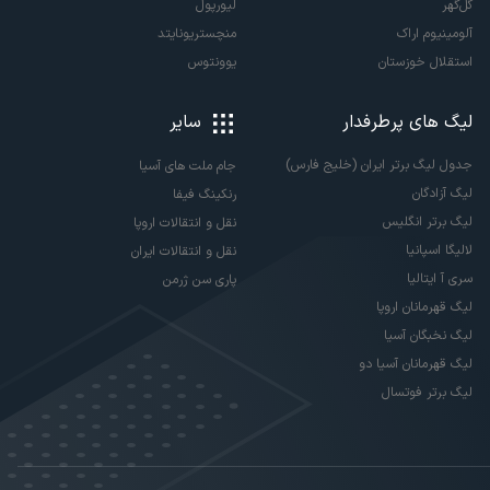
گل‌گهر
لیورپول
آلومینیوم اراک
منچستریونایتد
استقلال خوزستان
یوونتوس
لیگ های پرطرفدار
سایر
جدول لیگ برتر ایران (خلیج فارس)
جام ملت های آسیا
لیگ آزادگان
رنکینگ فیفا
لیگ برتر انگلیس
نقل و انتقالات اروپا
لالیگا اسپانیا
نقل و انتقالات ایران
سری آ ایتالیا
پاری سن ژرمن
لیگ قهرمانان اروپا
لیگ نخبگان آسیا
لیگ قهرمانان آسیا دو
لیگ برتر فوتسال