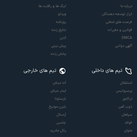
درباره ما
لیگ ها و رقابت ها
ابزار توسعه دهندگان
ویدئو
فرصت های شغلی
روزنامه
قوانین و مقررات
نتایج زنده
DMCA
آنتن
آگهی دولتی
پیش بینی
پخش زنده
تیم های داخلی
تیم های خارجی
استقلال
آث میلان
پرسپولیس
اینتر میلان
تراکتور
بارسلونا
ذوب آهن
بایرن مونیخ
سپاهان
آرسنال
فولاد
چلسی
ملوان
رئال مادرید