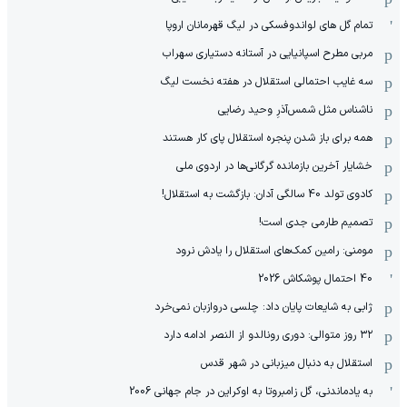
تمام گل های لواندوفسکی در لیگ قهرمانان اروپا
مربی مطرح اسپانیایی در آستانه دستیاری سهراب
سه غایب احتمالی استقلال در هفته نخست لیگ
ناشناس مثل شمس‌آذرِ وحید رضایی
همه برای باز شدن پنجره استقلال پای کار هستند
خشایار آخرین بازمانده گرگانی‌ها در اردوی ملی
کادوی تولد 40 سالگی آدان: بازگشت به استقلال!
تصمیم طارمی جدی است!
مومنی: رامین کمک‌های استقلال را یادش نرود
40 احتمال پوشکاش 2026
ژابی به شایعات پایان داد: چلسی دروازبان نمی‌خرد
۳۲ روز متوالی: دوری رونالدو از النصر ادامه دارد
استقلال به دنبال میزبانی در شهر قدس
به یادماندنی، گل زامبروتا به اوکراین در جام جهانی 2006