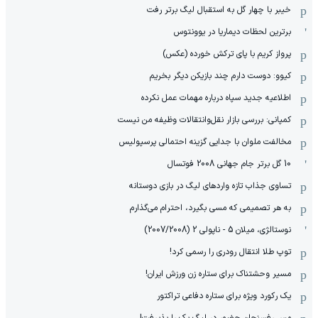
خیبر با چهار گل به استقبال لیگ برتر رفت
برترین لحظات دیماریا در یوونتوس
پرواز کریم با پای ترکش خورده (عکس)
کیوو: دوست دارم چند بازیکن دیگر بخریم
اطلاعیه جدید سپاه درباره مهمات عمل نکرده
کمپانی: بررسی بازار نقل‌وانتقالات وظیفه من نیست
مخالفت ملوان با جدایی گزینه احتمالی پرسپولیس
10 گل برتر جام جهانی 2008 فوتسال
تساوی جذاب تازه واردهای لیگ در بازی دوستانه
به هر تصمیمی که مسی بگیرد، احترام می‌گذارم
نوستالژی، میلان 5 - ناپولی 2 (2007/2008)
توپ طلا انتقال رودری را رسمی کرد!
مسیر وحشتناک برای ستاره زن ورزش ایران!
یک رکورد ویژه برای ستاره دفاعی تراکتور
مس رفسنجان حضور در لیگ یک را پذیرفت!