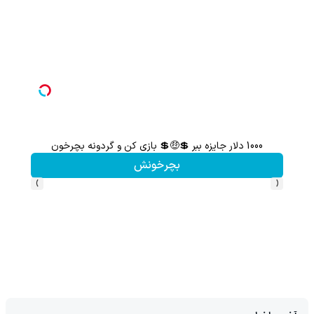
1000 دلار جایزه ببر 💲🤑💲 بازی کن و گردونه بچرخون
بچرخونش
›
‹