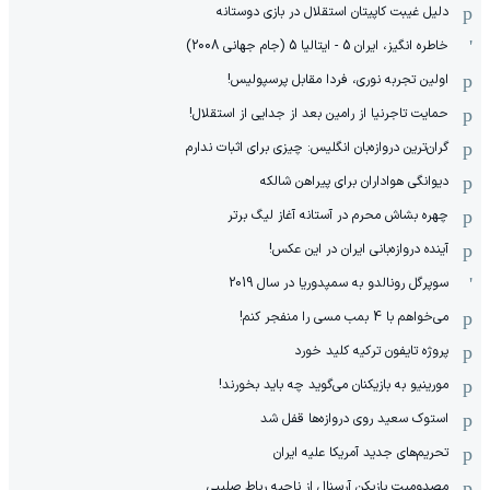
دلیل غیبت کاپیتان استقلال در بازی دوستانه
خاطره انگیز، ایران 5 - ایتالیا 5 (جام جهانی 2008)
اولین تجربه نوری، فردا مقابل پرسپولیس!
حمایت تاجرنیا از رامین بعد از جدایی از استقلال!
گران‌ترین دروازه‌بان انگلیس: چیزی برای اثبات ندارم
دیوانگی هواداران برای پیراهن شالکه
چهره بشاش محرم در آستانه آغاز لیگ برتر
آینده دروازه‌بانی ایران در این عکس!
سوپرگل رونالدو به سمپدوریا در سال 2019
می‌خواهم با 4 بمب مسی را منفجر کنم!
پروژه تایفون ترکیه کلید خورد
مورینیو به بازیکنان می‌گوید چه باید بخورند!
استوک سعید روی دروازه‌ها قفل شد
تحریم‌های جدید آمریکا علیه ایران
مصدومیت بازیکن آرسنال از ناحیه رباط صلیبی