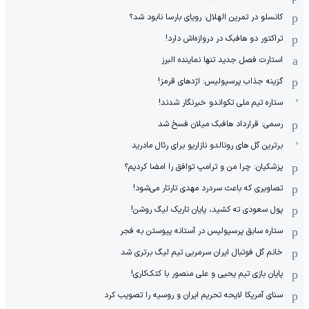
کانسلو در تمرین الهلال: رویای بارسا نابود شد؟
تراکتور دو هافبک در دروازه‌اش دارد!
استارت فصل جدید تنها نماینده البرز
گزینه جذاب پرسپولیس: اژدهای قرمز!
ستاره تیم ملی تکواندو خبرنگار شدند!
رسمی: قرارداد هافبک میلان فسخ شد
برترین گل های رونالدو نازاریو برای رئال مادرید
پزشکیان: چرا من و ترامپ توافق را امضا کردیم؟
تصاویری که باعث سردرد مهدی تارتار می‌شود!
پول سعودی ته کشید، پایان تاریک لیگ روشن!
ستاره سابق پرسپولیس در آستانه پیوستن به فجر
خانم گل فوتبال ایران سرمربی تیم لیگ برتری شد
پایان بازی تیم یحیی و علی منصور با کتک‌کاری!
سنای آمریکا لایحه تحریم ایران و روسیه را تصویب کرد