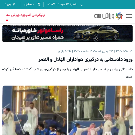
شنبه ۱۷ مرداد
-
01:07
جستجو
ورود
اپلیکیشن اندروید ورزش سه
کد:
2360658
23 اردیبهشت 1405 ساعت 15:20
8.2K
بازدید
ورود دادستانی به درگیری هواداران الهلال و النصر
دادستانی ریاض چند هوادار النصر و الهلال را پس از درگیری‌های شب گذشته دستگیر کرده
است.