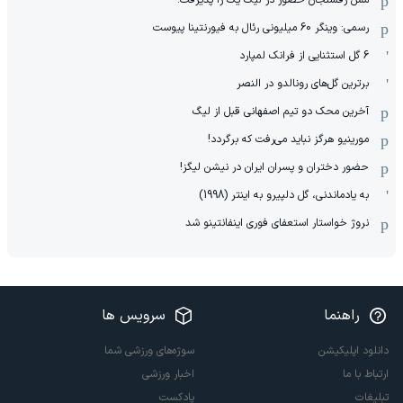
رسمی: وینگر 60 میلیونی رئال به فیورنتینا پیوست
6 گل استثنایی از فرانک لمپارد
برترین گل‌های رونالدو در النصر
آخرین محک دو تیم اصفهانی قبل از لیگ
مورینیو هرگز نباید می‌رفت که برگردد!
حضور دختران و پسران ایران در نیشن لیگز!
به یادماندنی، گل دلپیرو به اینتر (1998)
نروژ خواستار استعفای فوری اینفانتینو شد
راهنما
سرویس ها
دانلود اپلیکیشن
سوژه‌های ورزشی شما
ارتباط با ما
اخبار ورزشی
تبلیغات
پادکست