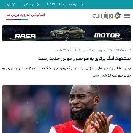
جمعه ۱۶ مرداد
-
23:29
جستجو
ورود
اپلیکیشن اندروید ورزش سه
کد:
2360900
25 اردیبهشت 1405 ساعت 04:15
43.5K
بازدید
پیشنهاد لیگ برتری به سرخیو راموس جدید رسید
پس از قطعی شدن بقای لیدز یونایتد در لیگ برتر، این باشگاه حالا تمرکز خود را روی پنجره
نقل‌وانتقالات گذاشته است.