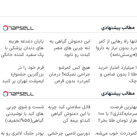
مطالب پیشنهادی
تنها راه رهایی از کمر
این دمنوش گیاهی یه
پایان دغدغه هزینه
درد بدون نیاز به دارو!
تنه چربی های مضر
های دندان پزشکی با
(◂پرسش‌نامه)
کبدت رو نابود
پک سفید کننده خانگی
میکنه55%تخفیف
۱ میلیارد اعتبار خرید
هیچ کس کمرشو
فرم خود را در
طلا | بدون ضامن و
جراحی نمیکنه❗ درمان
بزرگترین جشنواره
چک
کمردرد بدون قرص
ایمپلنت تهران پر کنید
(پرسشنامه)
! | فقط ۲۵ میلیون
مطالب پیشنهادی
بهترین فرصت
قاتل سلامتی کبد چربه
شست و شوی چربی
سرمایه‌گذاری‼️ با 100
با این دمنوش گیاهی
های کبد با نوشیدنی
هزار تومان طلا بخر‼️
کبدتو بیمه کن
گیاهی(55%تخفیف)
کمردردت خوب می‌شه،
دوربین لامپی چرخشی
پودر جلبک لاغری رو به