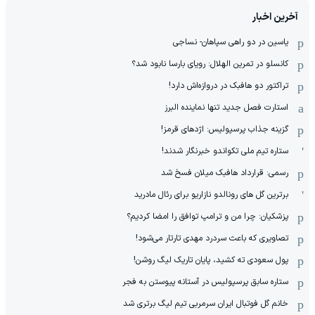
آخرین اخبار
یاسین در دو راهی سپاهان- نساجی
کانسلو در تمرین الهلال: رویای بارسا نابود شد؟
تراکتور دو هافبک در دروازه‌اش دارد!
استارت فصل جدید تنها نماینده البرز
گزینه جذاب پرسپولیس: اژدهای قرمز!
ستاره تیم ملی تکواندو خبرنگار شدند!
رسمی: قرارداد هافبک میلان فسخ شد
برترین گل های رونالدو نازاریو برای رئال مادرید
پزشکیان: چرا من و ترامپ توافق را امضا کردیم؟
تصاویری که باعث سردرد مهدی تارتار می‌شود!
پول سعودی ته کشید، پایان تاریک لیگ روشن!
ستاره سابق پرسپولیس در آستانه پیوستن به فجر
خانم گل فوتبال ایران سرمربی تیم لیگ برتری شد