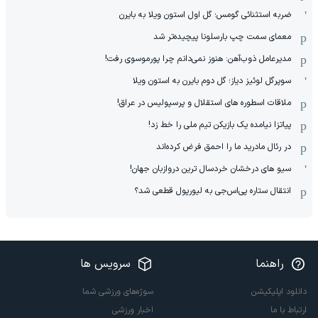
ضربه استثنائی گومس؛ گل اول استون ویلا به بایرن
معمای سمت چپ بارسلونا پیچیده‌تر شد
مدیرعامل ذوب‌آهن: هنوز نمی‌دانم چرا پورموسوی رفت!
سوپرگل لوئیز دیاز؛ گل دوم بایرن به استون ویلا
ملاقات اسطوره های استقلال و پرسپولیس در عراق!
پیاتزا نیامده یک بازیکن تیم ملی را خط زد!
در رئال مادرید ما را احمق فرض کرده‌اند
سیو های درخشان خردسال ترین دروازبان جهان!
انتقال ستاره پی‌اس‌جی به لیورپول قطعی شد؟
راهنما
سرویس ها
دانلود اپلیکیشن
سوژه‌های ورزشی شما
ارتباط با ما
اخبار ورزشی