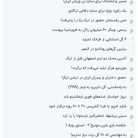
مسیر وحشتناک برای ستاره زن ورزش ایران!
یک رکورد ویژه برای ستاره دفاعی تراکتور
مس رفسنجان حضور در لیگ یک را پذیرفت!
رسمی: وینگر 60 میلیونی رئال به فیورنتینا پیوست
6 گل استثنایی از فرانک لمپارد
برترین گل‌های رونالدو در النصر
آخرین محک دو تیم اصفهانی قبل از لیگ
مورینیو هرگز نباید می‌رفت که برگردد!
حضور دختران و پسران ایران در نیشن لیگز!
به یادماندنی، گل دلپیرو به اینتر (1998)
نروژ خواستار استعفای فوری اینفانتینو شد
شاید امروز یا فردا آتش‌بس ۳۰ تا ۶۰ روزه برقرار شود
سیتی پیشنهاد تحقیرآمیز بارسلونا را رد کرد
خلاصه بازی بایرن مونیخ 2 - استون ویلا 1
به مهاجمی که 20 گل بزند نیاز نداریم!