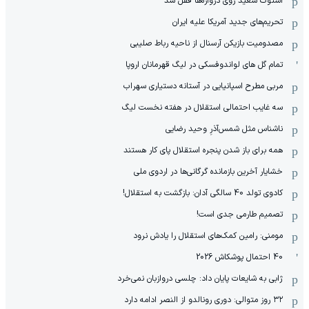
استوک سعید روی دروازه‌ها قفل شد
تحریم‌های جدید آمریکا علیه ایران
مصدومیت بازیکن آرسنال از ناحیه رباط صلیبی
تمام گل های لواندوفسکی در لیگ قهرمانان اروپا
مربی مطرح اسپانیایی در آستانه دستیاری سهراب
سه غایب احتمالی استقلال در هفته نخست لیگ
ناشناس مثل شمس‌آذرِ وحید رضایی
همه برای باز شدن پنجره استقلال پای کار هستند
خشایار آخرین بازمانده گرگانی‌ها در اردوی ملی
کادوی تولد 40 سالگی آدان: بازگشت به استقلال!
تصمیم طارمی جدی است!
مومنی: رامین کمک‌های استقلال را یادش نرود
40 احتمال پوشکاش 2026
ژابی به شایعات پایان داد: چلسی دروازبان نمی‌خرد
۳۲ روز متوالی: دوری رونالدو از النصر ادامه دارد