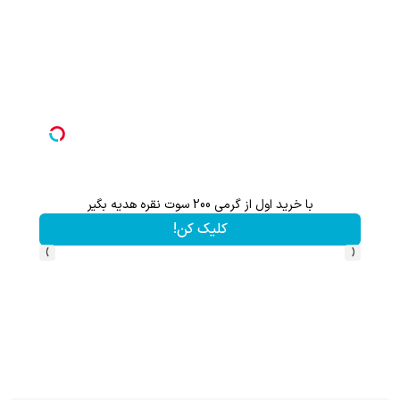
با خرید اول از گرمی 200 سوت نقره هدیه بگیر
از آیفون 17 تا پلی استیشن 5 جایزه ببر 🎮😍📱 | بازی کن ، گردونه
کلیک کن!
›
‹