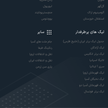
گل‌گهر
لیورپول
آلومینیوم اراک
منچستریونایتد
استقلال خوزستان
یوونتوس
لیگ های پرطرفدار
سایر
جدول لیگ برتر ایران (خلیج فارس)
جام ملت های آسیا
لیگ آزادگان
رنکینگ فیفا
لیگ برتر انگلیس
نقل و انتقالات اروپا
لالیگا اسپانیا
نقل و انتقالات ایران
سری آ ایتالیا
پاری سن ژرمن
لیگ قهرمانان اروپا
لیگ نخبگان آسیا
لیگ قهرمانان آسیا دو
لیگ برتر فوتسال