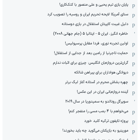
پایان بازی تیم یحیی و علی منصور با کتک‌کاری!
سنای آمریکا لایحه تحریم ایران و روسیه را تصویب کرد
دلیل غیبت کاپیتان استقلال در بازی دوستانه
خاطره انگیز، ایران 5 - ایتالیا 5 (جام جهانی 2008)
اولین تجربه نوری، فردا مقابل پرسپولیس!
حمایت تاجرنیا از رامین بعد از جدایی از استقلال!
گران‌ترین دروازه‌بان انگلیس: چیزی برای اثبات ندارم
دیوانگی هواداران برای پیراهن شالکه
چهره بشاش محرم در آستانه آغاز لیگ برتر
آینده دروازه‌بانی ایران در این عکس!
سوپرگل رونالدو به سمپدوریا در سال 2019
می‌خواهم با 4 بمب مسی را منفجر کنم!
پروژه تایفون ترکیه کلید خورد
مورینیو به بازیکنان می‌گوید چه باید بخورند!