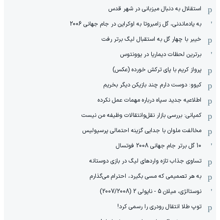
استقلال به دنبال میزبانی در شهر قدس
به یادماندنی، گل زامبروتا به اوکراین در جام جهانی 2006
خیبر با چهار گل به استقبال لیگ برتر رفت
برترین لحظات دیماریا در یوونتوس
پرواز کریم با پای ترکش خورده (عکس)
کیوو: دوست دارم چند بازیکن دیگر بخریم
اطلاعیه جدید سپاه درباره مهمات عمل نکرده
کمپانی: بررسی بازار نقل‌وانتقالات وظیفه من نیست
مخالفت ملوان با جدایی گزینه احتمالی پرسپولیس
10 گل برتر جام جهانی 2008 فوتسال
تساوی جذاب تازه واردهای لیگ در بازی دوستانه
به هر تصمیمی که مسی بگیرد، احترام می‌گذارم
نوستالژی، میلان 5 - ناپولی 2 (2007/2008)
توپ طلا انتقال رودری را رسمی کرد!