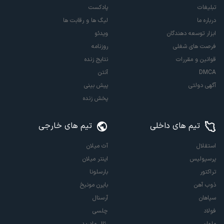
تبلیغات
پادکست
درباره ما
لیگ ها و رقابت ها
ابزار توسعه دهندگان
ویدئو
فرصت های شغلی
روزنامه
قوانین و مقررات
نتایج زنده
DMCA
آنتن
آگهی دولتی
پیش بینی
پخش زنده
تیم های داخلی
تیم های خارجی
استقلال
آث میلان
پرسپولیس
اینتر میلان
تراکتور
بارسلونا
ذوب آهن
بایرن مونیخ
سپاهان
آرسنال
فولاد
چلسی
ملوان
رئال مادرید