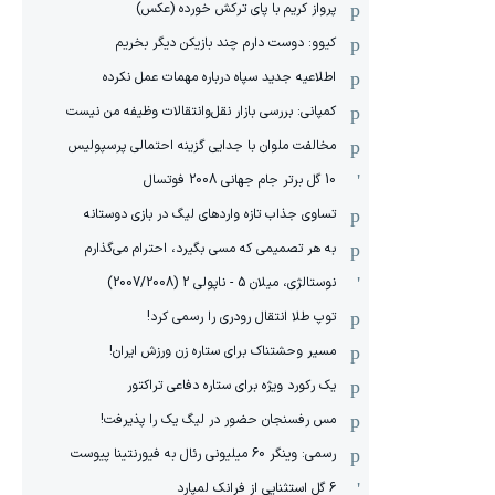
پرواز کریم با پای ترکش خورده (عکس)
کیوو: دوست دارم چند بازیکن دیگر بخریم
اطلاعیه جدید سپاه درباره مهمات عمل نکرده
کمپانی: بررسی بازار نقل‌وانتقالات وظیفه من نیست
مخالفت ملوان با جدایی گزینه احتمالی پرسپولیس
10 گل برتر جام جهانی 2008 فوتسال
تساوی جذاب تازه واردهای لیگ در بازی دوستانه
به هر تصمیمی که مسی بگیرد، احترام می‌گذارم
نوستالژی، میلان 5 - ناپولی 2 (2007/2008)
توپ طلا انتقال رودری را رسمی کرد!
مسیر وحشتناک برای ستاره زن ورزش ایران!
یک رکورد ویژه برای ستاره دفاعی تراکتور
مس رفسنجان حضور در لیگ یک را پذیرفت!
رسمی: وینگر 60 میلیونی رئال به فیورنتینا پیوست
6 گل استثنایی از فرانک لمپارد