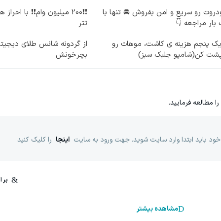
روت رو سریع و امن بفروش 🚘 تنها با
❗❗200 میلیون وام❗❗ با احراز
بار مراجعه 👇
تتر
یک پنجم هزینه ی کاشت، موهات رو
از گردونه شانس طلای دیجیتا
پشت کن(شامپو جلبک سبز)
بچرخونش
را مطالعه فرمایید.
خود باید ابتدا وارد سایت شوید. جهت ورود به سایت
اینجا
را کلیک کنید
مشاهده بیشتر