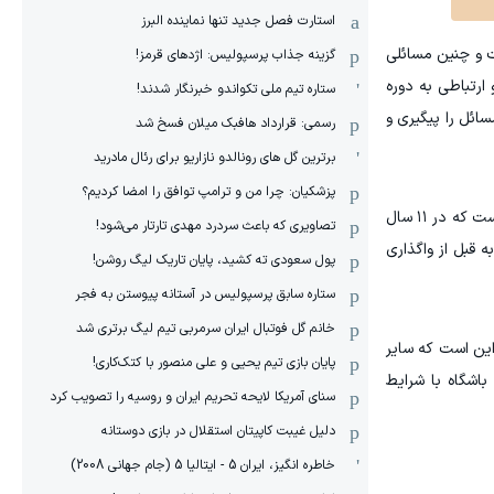
استارت فصل جدید تنها نماینده البرز
ت و چنین مسائلی
گزینه جذاب پرسپولیس: اژدهای قرمز!
رتباطی به دوره
ستاره تیم ملی تکواندو خبرنگار شدند!
ائل را پیگیری و
رسمی: قرارداد هافبک میلان فسخ شد
برترین گل های رونالدو نازاریو برای رئال مادرید
پزشکیان: چرا من و ترامپ توافق را امضا کردیم؟
«اگر لازم باشد، در گزارش‌های بعدی به‌صورت دقیق‌تر درباره جزئیات این پرونده‌ها توضیح خواهیم داد. موضوع مهم این است که در ۱۱ سال
تصاویری که باعث سردرد مهدی تارتار می‌شود!
ربوط به قبل از واگذاری
پول سعودی ته کشید، پایان تاریک لیگ روشن!
ستاره سابق پرسپولیس در آستانه پیوستن به فجر
خانم گل فوتبال ایران سرمربی تیم لیگ برتری شد
ین است که سایر
پایان بازی تیم یحیی و علی منصور با کتک‌کاری!
اشگاه با شرایط
سنای آمریکا لایحه تحریم ایران و روسیه را تصویب کرد
دلیل غیبت کاپیتان استقلال در بازی دوستانه
خاطره انگیز، ایران 5 - ایتالیا 5 (جام جهانی 2008)