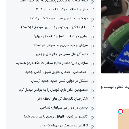
نیمار سه بار تا نزدیکی پیوستن به رئال پیش رفت
برترین لحظات موتو GP در سال 2026
دو خرید بعدی پرسپولیس مشخص شدند
خاطره انگیز، یوونتوس 2 - بایرن مونیخ 1 (2005)
اولین کارت قرمز نسل زد فوتبال جهان!
میزبان جدید سوپرجام اسپانیا کجاست؟
تمام گل های مسی در جام های جهانی
سازمان ملل: منتظر نتایج مذاکرات تنگه هرمز هستیم
اختصاصی: احتمال تعویق شروع فصل جدید
مشکل در نهایی شدن خرید جدید آرسنال
ریت فعلی نیست و
منصوریان: داور بازی فوتبال را به بوکس تبدیل کرد
شکارچیان ثانیه‌ها، گل های لحظه آخر
یاسین در دو راهی سپاهان- نساجی
کانسلو در تمرین الهلال: رویای بارسا نابود شد؟
تراکتور دو هافبک در دروازه‌اش دارد!