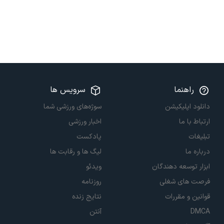
راهنما
سرویس ها
دانلود اپلیکیشن
سوژه‌های ورزشی شما
ارتباط با ما
اخبار ورزشی
تبلیغات
پادکست
درباره ما
لیگ ها و رقابت ها
ابزار توسعه دهندگان
ویدئو
فرصت های شغلی
روزنامه
قوانین و مقررات
نتایج زنده
DMCA
آنتن