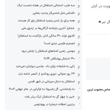
سه غایب احتمالی استقلال در هفته نخست لیگ
 هویت در آبان
ناشناس مثل شمس‌آذرِ وحید رضایی
همه برای باز شدن پنجره استقلال پای کار هستند
ل ببر🔥
خشایار آخرین بازمانده گرگانی‌ها در اردوی ملی
کادوی تولد 40 سالگی آدان: بازگشت به استقلال!
تصمیم طارمی جدی است!
مومنی: رامین کمک‌های استقلال را یادش نرود
40 احتمال پوشکاش 2026
ژابی به شایعات پایان داد: چلسی دروازبان نمی‌خرد
۳۲ روز متوالی: دوری رونالدو از النصر ادامه دارد
استقلال به دنبال میزبانی در شهر قدس
به یادماندنی، گل زامبروتا به اوکراین در جام جهانی 2006
خیبر با چهار گل به استقبال لیگ برتر رفت
برترین لحظات دیماریا در یوونتوس