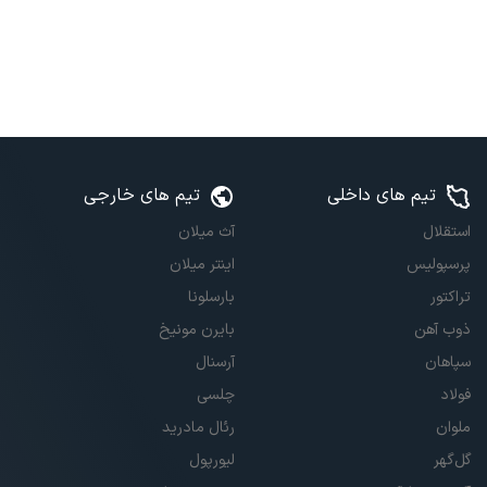
تیم های داخلی
تیم های خارجی
استقلال
آث میلان
پرسپولیس
اینتر میلان
تراکتور
بارسلونا
ذوب آهن
بایرن مونیخ
سپاهان
آرسنال
فولاد
چلسی
ملوان
رئال مادرید
گل‌گهر
لیورپول