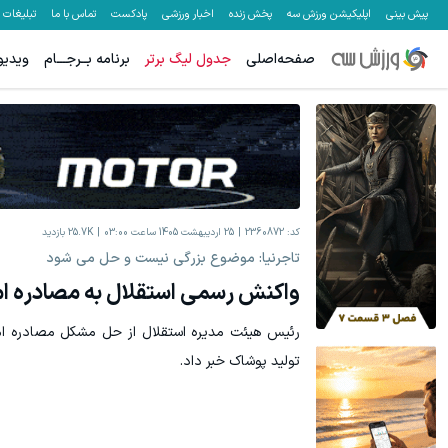
پیش بینی
اپلیکیشن ورزش سه
پخش زنده
اخبار ورزشی
پادکست
تماس با ما
تبلیغات
صفحه‌اصلی
جدول لیگ برتر
برنامه بــرجـــام
ویدیو
کد:
2360872
25 اردیبهشت 1405 ساعت 03:00
25.7K
بازدید
تاجرنیا: موضوع بزرگی نیست و حل می شود
واکنش رسمی استقلال به مصادره ام
رئیس هیئت مدیره استقلال از حل مشکل مصادره ام
تولید پوشاک خبر داد.