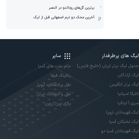
برترین گل‌های رونالدو در النصر
آخرین محک دو تیم اصفهانی قبل از لیگ
لیگ های پرطرفدار
سایر
جدول لیگ برتر ایران (خلیج فارس)
جام ملت های آسیا
لیگ آزادگان
رنکینگ فیفا
لیگ برتر انگلیس
نقل و انتقالات اروپا
لالیگا اسپانیا
نقل و انتقالات ایران
سری آ ایتالیا
پاری سن ژرمن
لیگ قهرمانان اروپا
لیگ نخبگان آسیا
لیگ قهرمانان آسیا دو