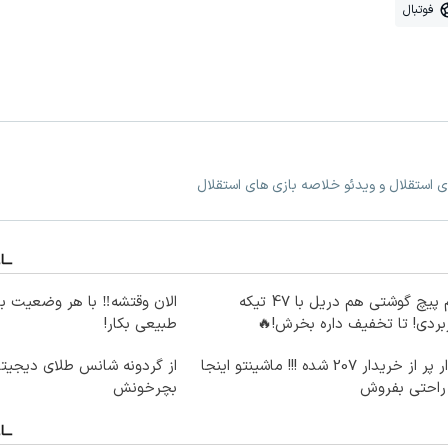
فوتبال
ی استقلال و ویدئو خلاصه بازی های استقلال
هم پیچ گوشتی هم دریل با 47 تیکه
الان وقتشه‼️ با هر وضعیت ب
بردی! تا تخفیف داره بخرش!🔥
طبیعی بکار!
بازار پر از خریدار 207 شده !!! ماشینتو اینجا
از گردونه شانس طلای دیجیتا
 راحتی بفروش
بچرخونش