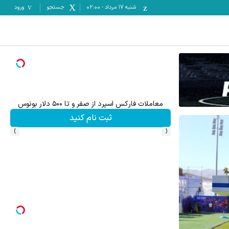
شنبه ۱۷ مرداد
-
02:00
جستجو
ورود
معاملات فارکس اسپرد از صفر و تا ۵۰۰ دلار بونوس
هنوز 50 تتر رو دریافت نکردی؟ | رایگان ثبت نام کن 
ثبت نام کنید
›
‹