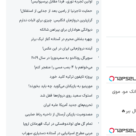
اولین تجربه نوری، فردا مقابل پرسپولیس!
حمایت تاجرنیا از رامین بعد از جدایی از استقلال!
گران‌ترین دروازه‌بان انگلیس: چیزی برای اثبات ندارم
دیوانگی هواداران برای پیراهن شالکه
چهره بشاش محرم در آستانه آغاز لیگ برتر
آینده دروازه‌بانی ایران در این عکس!
سوپرگل رونالدو به سمپدوریا در سال 2019
می‌خواهم با 4 بمب مسی را منفجر کنم!
پروژه تایفون ترکیه کلید خورد
مورینیو به بازیکنان می‌گوید چه باید بخورند!
انک مو، موی
استوک سعید روی دروازه‌ها قفل شد
تحریم‌های جدید آمریکا علیه ایران
ل ببر🔥
مصدومیت بازیکن آرسنال از ناحیه رباط صلیبی
تمام گل های لواندوفسکی در لیگ قهرمانان اروپا
مربی مطرح اسپانیایی در آستانه دستیاری سهراب