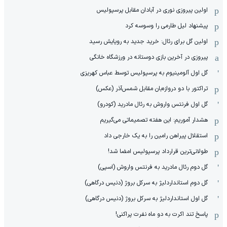
اولین پیروزی نوری در آبادان مقابل پرسپولیس
پیشنهاد لیل طارمی را وسوسه کرد
اولین گل برای رئال: خرید جدید به رویایش رسید
پیروزی در آخرین بازی دوستانه در ورزشگاه خانگی
گل اول آلومینیوم به پرسپولیس توسط عباس کهریزی
تراکتور با دو دروازه‌بان مقابل شمس‌آذر (عکس)
گل اول فرنتس واروش به رئال مادرید (کودرو)
هشدار آموریم: این هفته تصمیماتی می‌گیریم
استقلال پیراهن رامین را به یک خارجی داد
طولانی‌ترین قرارداد پرسپولیس امضا شد!
گل دوم رئال مادرید به فرنتس واروش (اسپی)
گل دوم استانداردلیژ به سرکل بروژ (دنیس درگاهی)
گل اول استانداردلیژ به سرکل بروژ (دنیس درگاهی)
پاسخ تند اکرت به دو ماه نفرت پراکنی!