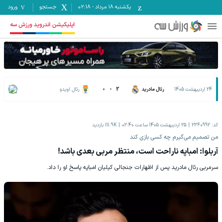
یکشنبه ۱۸ مرداد
-
02:18
جستجو
ورود
اپلیکیشن اندروید ورزش سه
24 اردیبهشت 1405
رئال مادرید
2
-
0
رئال اویدو
کد:
2360992
25 اردیبهشت 1405 ساعت 02:40
111.9K
بازدید
من تصمیم می‌گیرم چه کسی بازی کند
آربلوا: امباپه ناراحت است، منتظر مربی بعدی باشد!
سرمربی رئال مادرید پس از اظهارات جنجالی کیلیان امباپه پاسخ او را داد.