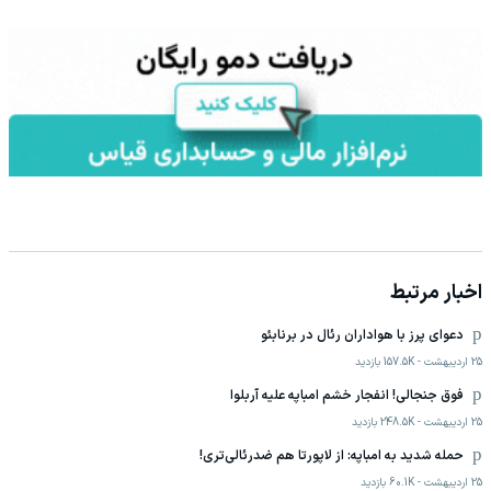
اخبار مرتبط
دعوای پرز با هواداران رئال در برنابئو
25 اردیبهشت
-
157.5K
بازدید
فوق جنجالی! انفجار خشم امباپه علیه آربلوا
25 اردیبهشت
-
248.5K
بازدید
حمله شدید به امباپه: از لاپورتا هم ضدرئالی‌تری!
25 اردیبهشت
-
60.1K
بازدید