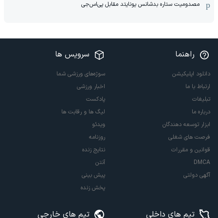
مصدومیت ستاره بدشانس یونایتد مقابل پی‌اس‌جی
راهنما
سرویس ها
دانلود اپلیکیشن
سوژه‌های ورزشی شما
ارتباط با ما
اخبار ورزشی
تبلیغات
پادکست
درباره ما
لیگ ها و رقابت ها
ابزار توسعه دهندگان
ویدئو
فرصت های شغلی
روزنامه
قوانین و مقررات
نتایج زنده
DMCA
آنتن
آگهی دولتی
پیش بینی
پخش زنده
تیم های داخلی
تیم های خارجی