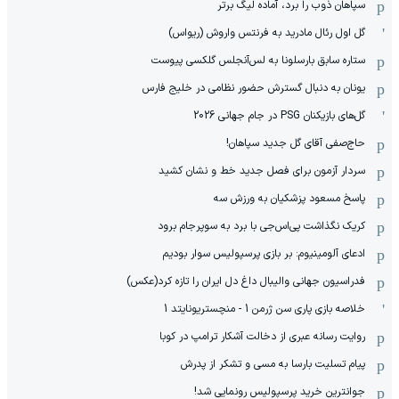
سپاهان ذوب را برد، آماده لیگ برتر
گل اول رئال مادرید به فرنتس واروش (ریواس)
ستاره سابق بارسلونا به لس‌آنجلس گلکسی پیوست
یونان به دنبال گسترش حضور نظامی در خلیج فارس
گل‌های بازیکنان PSG در جام جهانی 2026
حاج‌صفی آقای گل جدید سپاهان!
سردار آزمون برای فصل جدید خط و نشان کشید
پاسخ مسعود پزشکیان به ورزش سه
کریک نگذاشت پی‌اس‌جی با برد به سوپرجام برود
ادعای آلومینیوم: بر بازی پرسپولیس سوار بودیم
فدراسیون جهانی والیبال داغ دل ایران را تازه کرد(عکس)
خلاصه بازی پاری سن ژرمن 1 - منچستریونایتد 1
روایت رسانه عبری از دخالت آشکار ترامپ در کوبا
پیام تسلیت بارسا به مسی و تشکر از پدرش
جوانترین خرید پرسپولیس رونمایی شد!