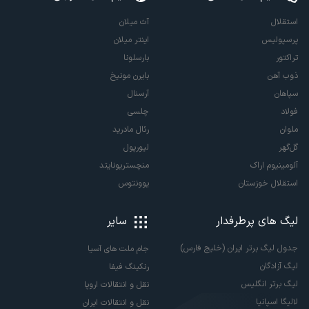
استقلال
آث میلان
پرسپولیس
اینتر میلان
تراکتور
بارسلونا
ذوب آهن
بایرن مونیخ
سپاهان
آرسنال
فولاد
چلسی
ملوان
رئال مادرید
گل‌گهر
لیورپول
آلومینیوم اراک
منچستریونایتد
استقلال خوزستان
یوونتوس
لیگ های پرطرفدار
سایر
جدول لیگ برتر ایران (خلیج فارس)
جام ملت های آسیا
لیگ آزادگان
رنکینگ فیفا
لیگ برتر انگلیس
نقل و انتقالات اروپا
لالیگا اسپانیا
نقل و انتقالات ایران