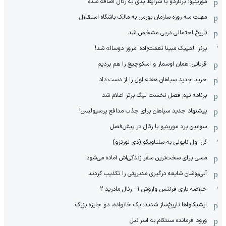
مورینیو: برناردو با شرایط بدی به رئال اضافه شده
مهلت سه روزه سازمان بورس به مالک باشگاه استقلال
تاریخ احتمالی دربی مشخص شد
برنز المپیک مبینا نعمت‌زاده امروز دوساله شد!
قربانی: همان اوسمار و اسکوچیچ را هم بردیم
خرید جدید سپاهان هفته اول را از دست داد
برنامه نیم فصل نخست لیگ برتر اعلام شد
پیشنهاد جدید سپاهان برای جذب مدافع پرسپولیس!
سومین برد مورینیو با رئال در پیش‌فصل
گل اول ناپولی به سلتاویگو (دی لورنزو)
مسی برای سخت‌ترین سفر زندگی‌اش آماده می‌شود
آبی‌پوشان شایعه درگیری مدیریتی را تکذیب کردند
خلاصه بازی فرنتس واروش 1 - رئال مادرید 2
ایشیکاوا‌ها تاریخ‌ساز شدند: یک خانواده، دو جایزه بزرگ
ورود فرمانده سنتکام به اسرائیل