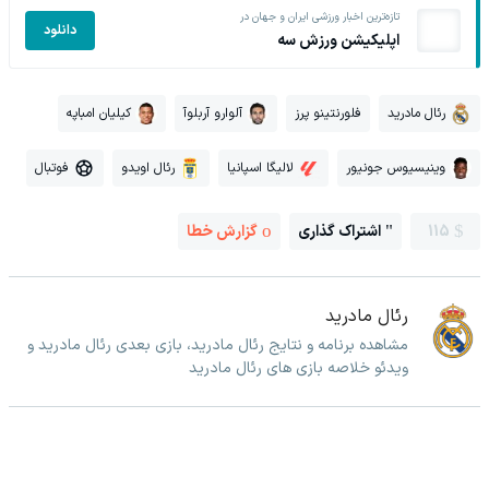
تازه‌ترین اخبار ورزشی ایران و جهان در
دانلود
اپلیکیشن ورزش سه
رئال مادرید
فلورنتینو پرز
آلوارو آربلوآ
کیلیان امباپه
وینیسیوس جونیور
لالیگا اسپانیا
رئال اویدو
فوتبال
115
اشتراک گذاری
گزارش خطا
رئال مادرید
مشاهده برنامه و نتایج رئال مادرید، بازی بعدی رئال مادرید و
ویدئو خلاصه بازی های رئال مادرید