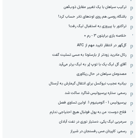
ترکیب سپاهان با یک تغییر مقابل ذوب‌آهن
باشگاه روسی هم روی اوت‌های نادر حساب کرد!
تراکتور با پیروزی به استقبال لیگ رفت!
خلاصه بازی برایتون 3 - رم 0
گل‌گهر در انتظار تایید مهم از ‌AFC
رئال مادرید زودتر از بارسلونا به مسی تسلیت گفت
آقای گل لیگ یک با توپ پُر به لیگ برتر می‌آید
مصدومان سپاهان در حال ریکاوری
بیانیه عجیب نیوکسل برای انتقال گیمارش به آرسنال
رسمی: ستاره پرسپولیس شاگرد ساکت شد
پرسپولیس 1 - آلومینیوم 1: اولین تساوی فصل
فلاح دوست: من به پول فوتبال هیچ احتیاجی ندارم
سرمربی لیگ یکی، دستیار نوری در نفت آبادان
رسمی: کاپیتان مس رفسنجان در شیراز