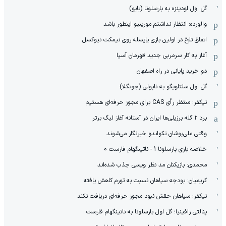
گل اول اودینزه به بارسلونا (بایو)
والورده: انتظار نداشتم مورینیو اینطور باشد
اتفاق تلخ در اولین بازی یایسله روی نیمکت نیوکسل
آغاز به کار سرمربی جدید قهرمان آسیا
دو خرید پایانی در راه اصفهان
گل اول سلتاویگو به ناپولی (جوتگلا)
نیکفر: منتظر رأی CAS برای مجوز حرفه‌ای هستیم
برد ۲ گله برزیلی‌ها ایران در آستانه آغاز لیگ برتر
وقتی ملی‌پوشان تکواندو خبرنگار می‌شوند
خلاصه بازی بارسلونا 1 - ناتینگهام فارست 0
محمدی: بازیکنان مد نظر ویسی جذب شده‌اند
کریمیان: بودجه سپاهان نسبت به تورم کاهش یافته
نیکفر: سپاهان حقش نبود مجوز حرفه‌ای دریافت نکند
پنالتی رافینیا؛ گل اول بارسلونا به ناتینگهام فارست