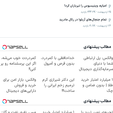
امباپه، وینیسیوس را تیرباران کرد!
25 اردیبهشت
-
244.3K
بازدید
تمام جنجال‌های آربلوا در رئال مادرید
26 اردیبهشت
-
21.8K
بازدید
مطالب پیشنهادی
والکس: پل ارتباطی
خداحافظی با کمردرد،
کمردردت خوب می‌شه،
شما با دنیای
بدون قرص و آمپول
اگر این پرسشنامه رو پر
سرمایه‌گذاری دیجیتال
کنی!!
۱ میلیارد اعتبار خرید
این دکتر شیرازی کرم
والکس: بازار امن برای
طلا | بدون ضامن و
ترمیم زخم ایرانی را
خرید و فروش
چک
ساخت!!!
دارایی‌های دیجیتال
مطالب پیشنهادی
تجربه‌ی نوین ترید با
۱ میلیارد اعتبار خرید
مس، نقره، نفت و گاز؛