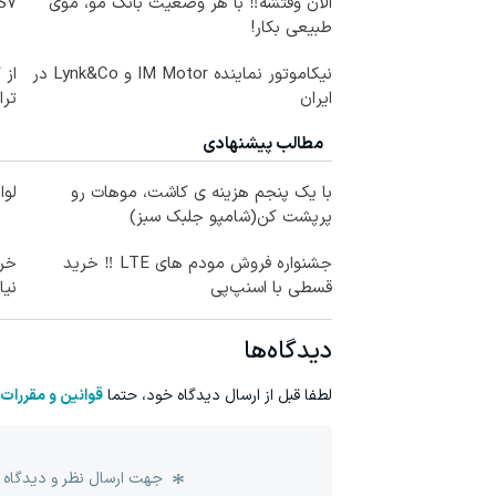
الان وقتشه‼️ با هر وضعیت بانک مو، موی
IM LS7 لوکس 
طبیعی بکار!
نیکاموتور نماینده IM Motor و Lynk&Co در
از 
ایران
ترا
مطالب پیشنهادی
با یک پنجم هزینه ی کاشت، موهات رو
لوا
پرپشت کن(شامپو جلبک سبز)
جشنواره فروش مودم های LTE ‼️ خرید
قسطی با اسنپ‌پی
نیا
دیدگاه‌ها
لطفا قبل از ارسال دیدگاه خود، حتما
قوانین و مقررات
جهت ارسال نظر و دیدگاه 