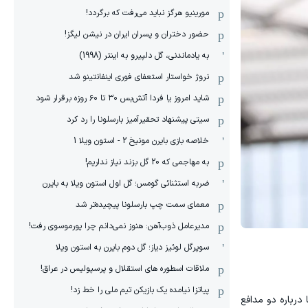
مورینیو هرگز نباید می‌رفت که برگردد!
حضور دختران و پسران ایران در نیشن لیگز!
به یادماندنی، گل دلپیرو به اینتر (1998)
نروژ خواستار استعفای فوری اینفانتینو شد
شاید امروز یا فردا آتش‌بس ۳۰ تا ۶۰ روزه برقرار شود
سیتی پیشنهاد تحقیرآمیز بارسلونا را رد کرد
خلاصه بازی بایرن مونیخ 2 - استون ویلا 1
به مهاجمی که 20 گل بزند نیاز نداریم!
ضربه استثنائی گومس؛ گل اول استون ویلا به بایرن
معمای سمت چپ بارسلونا پیچیده‌تر شد
مدیرعامل ذوب‌آهن: هنوز نمی‌دانم چرا پورموسوی رفت!
سوپرگل لوئیز دیاز؛ گل دوم بایرن به استون ویلا
ملاقات اسطوره های استقلال و پرسپولیس در عراق!
پیاتزا نیامده یک بازیکن تیم ملی را خط زد!
 درباره دو مدافع