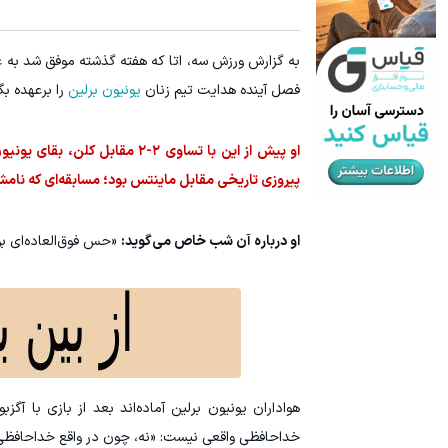
IM LS9 بیش از 1500 کیلومترپیمایش با یکبار شارژ
جای 
به گزارش ورزش سه، اتا که هفته گذشته موفق شد به‌ ع
ثبت درخواست
فصل آینده هدایت تیم زنان
یونیون برلین
را برعهده بگی
او پیش از این با تساوی ۲-۲ 
پیروزی تاریخی مقابل ماینتس بود؛ مسابقه‌ای که نامش ر
او درباره آن شب خاص می‌گوید:
«حس فوق‌العاده‌ای بو
هواداران یونیون برلین آماده‌اند بعد از بازی با آگ
خداحافظی واقعی نیست: «نه، چون در واقع خداحافظی‌