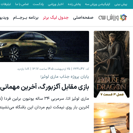
پیش بینی
اپلیکیشن ورزش سه
پخش زنده
اخبار ورزشی
پادکست
تماس با ما
تبلیغات
صفحه‌اصلی
جدول لیگ برتر
برنامه بــرجـــام
ویدیو
هنوز 50 تتر رو دریافت نکردی؟ | رایگان ثبت نام کن و رایگان شروع کن!
برای 
دریافت 50 تتر !
کد:
2361047
25 اردیبهشت 1405 ساعت 13:17
10K
بازدید
پایان پروژه جذاب ماری لوئیز؛
بازی مقابل آگزبورگ، آخرین مهمانی مر
ماری ‌لوئیز اتا، سرمربی ۳۴ ساله یونی
آخرین بار روی نیمکت تیم مردان این باشگاه می‌نشیند.