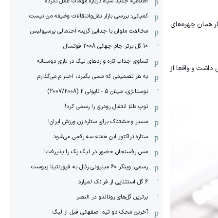
اطلاعیه جدید سپاه درباره مهمات عمل نکرده
کمپانی: بررسی بازار نقل‌وانتقالات وظیفه من نیست
ر همان چهره‌های
مخالفت ملوان با جدایی گزینه احتمالی پرسپولیس
10 گل برتر جام جهانی 2008 فوتسال
تساوی جذاب تازه واردهای لیگ در بازی دوستانه
داشت و واقعا از
به هر تصمیمی که مسی بگیرد، احترام می‌گذارم
نوستالژی، میلان 5 - ناپولی 2 (2007/2008)
توپ طلا انتقال رودری را رسمی کرد!
مسیر وحشتناک برای ستاره زن ورزش ایران!
ستاره تراکتور این هفته سه رقمی می‌شود
مس رفسنجان حضور در لیگ یک را پذیرفت!
رسمی: وینگر 60 میلیونی رئال به فیورنتینا پیوست
6 گل استثنایی از فرانک لمپارد
برترین گل‌های رونالدو در النصر
آخرین محک دو تیم اصفهانی قبل از لیگ