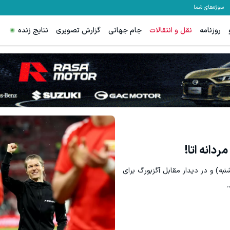
سوژه‌های شما
روزنامه
نقل و انتقالات
جام جهانی
گزارش تصویری
نتایج زنده
ریزش موهات فقط یک راه حل داری!شامپو جبلک با 45% تخفیف
گردونه شانس ps5 جایزه میده 🔥
خرید محصول
بچرخ
دانه اتا!
ون برلین فردا (شنبه) و در دیدار مقابل آگزبورگ برای