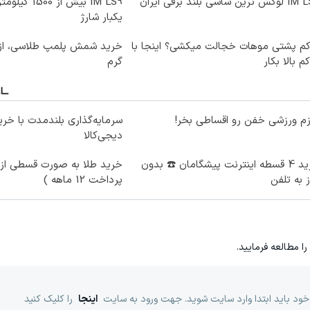
ترین شاسی بلند برقی ایران
IM LS9 بیش از 0
یکبار شارژ
کم پشتی موهات خجالت میکشی؟ اینجا با
کم بالا بکار
گرم
زم ورزشی خفن رو اقساطی بخر!
سرمایه‌گذاری بلندمدت با خرید
دیجی‌کالا
خرید 4 قسطه اینترنت پیشگامان ☎️ بدون
خرید طلا به صورت قسطی از د
ز به تلفن
پرداخت 12 ماهه )
را مطالعه فرمایید.
خود باید ابتدا وارد سایت شوید. جهت ورود به سایت
اینجا
را کلیک کنید