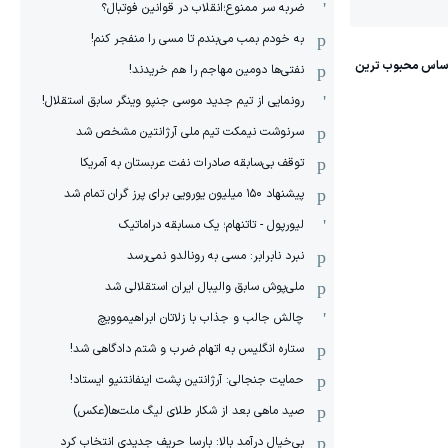
ضربه سر ممنوع؛انقلاب در قوانین فوتبال؟
به خودم بمب می‌بندم تا مسی را منفجر کنم!
نفتی‌ها دومین مهاجم را هم خریدند!
رونمایی از تیم جدید موسی جنپو وینگر سابق استقلال!
سرنوشت نیمکت تیم ملی آرژانتین مشخص شد
توقف بی‌سابقه صادرات نفت عربستان به آمریکا
پیشنهاد ۱۵۰ میلیون یورویی برای پرز گران تمام شد
لیورپول - تاتنهام؛ یک مسابقه دراماتیک
نبرد نابرابر: مسی به رونالدو نمی‌رسد
ملی‌پوش سابق والیبال ایران استقلالی شد
چالش جالب و جذاب با زلاتان ابراهیموویچ
ستاره انگلیس به اتهام ضرب و شتم دادگاهی شد!
حمایت جنجالی: آرژانتین پشت اینفانتنیو ایستاد!
صید ماهی بعد از شکار طلای لیگ ملت‌ها(عکس)
بی‌خیال درآمد بالا: بارسا حریف جدیدی انتخاب کرد