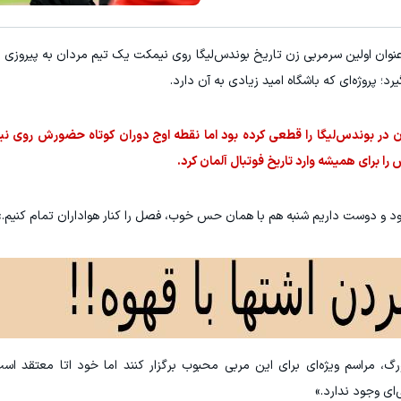
این پک تقویت موی جلبک توی حمومت خالیه!45%تخفیف
معرفی این شامپوی ضدریزش
نوان اولین سرمربی زن تاریخ بوندس‌لیگا روی نیمکت یک تیم مردان به پیروزی بر
خرید محصول
خرید 
رد؛ پروژه‌ای که باشگاه امید زیادی به آن دارد.
مقابل کلن، بقای یونیون در بوندس‌لیگا را قطعی کرده بود اما نقطه اوج دوران کوتاه حضورش رو
ا برای همیشه وارد تاریخ فوتبال آلمان کرد.
د و دوست داریم شنبه هم با همان حس خوب، فصل را کنار هواداران تمام کنیم.»
زبورگ، مراسم ویژه‌ای برای این مربی محبوب برگزار کنند اما خود اتا معتقد ا
ای وجود ندارد.»