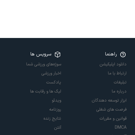
راهنما
سرویس ها
دانلود اپلیکیشن
سوژه‌های ورزشی شما
ارتباط با ما
اخبار ورزشی
تبلیغات
پادکست
درباره ما
لیگ ها و رقابت ها
ابزار توسعه دهندگان
ویدئو
فرصت های شغلی
روزنامه
قوانین و مقررات
نتایج زنده
DMCA
آنتن