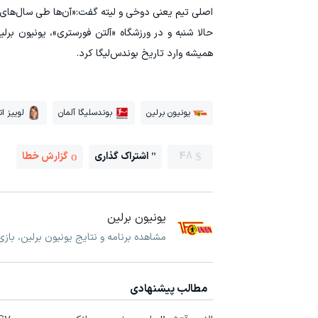
اصلی تیم یعنی دوخی و لیته گفت:«آن‌ها طی سال‌های 
حالا شنبه و در ورزشگاه «آلتن فورستری»، یونیون برل
همیشه وارد تاریخ بوندس‌لیگا کرد.
یونیون برلین
بوندسلیگا آلمان
لوییز اتا
48
اشتراک گذاری
گزارش خطا
یونیون برلین
مشاهده برنامه و نتایج یونیون برلین، باز
مطالب پیشنهادی