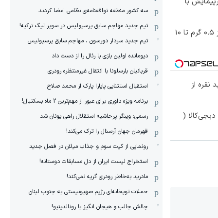
150 کیلومترپیمایش با
سه کشور منطقه توافقنامه‌ی نظامی امضا کردند
تیم جدید مهاجم سابق پرسپولیس در سوپر لیگ ترکیه!
خرید شمش پلمپ طلاسی، از ۰.۵ گرم تا ۱۰
تیم جدید سردار دورسون ، مهاجم سابق پرسپولیس
دیومانده اولین بازی با رئال را از دست داد
قربانیان بارسلونا با انتقال غیرمنتظره رودری
 نقره از
استقبال استثنایی پاپارا پارک از محمد صلاح
برنامه ویژه داوری برای عبور از مهم‌ترین 2 ماه بسکتبال!
یجی‌کالا (
رسمی: وینگر پرحاشیه استقلال راهی یونان شد
قهرمان جهان آرسنال را ترک می‌کند!
رونمایی از کیت سوم و جذاب میلان در فصل جدید
استخراج لیست ایران از دل مسابقات دوستانه!
مادرید به‌خاطر رودری گریه نمی‌کند!
حملات توپخانه‌ای رژیم صهیونیستی به جنوب لبنان
چالش جالب و هیجان انگیز با رونالدینیو!