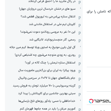
در رئال مادرید ما را احمق فرض کرده‌اند
سیو های درخشان خردسال ترین دروازبان جهان!
که نامش را برای
انتقال ستاره پی‌اس‌جی به لیورپول قطعی شد؟
کاپیتان تیم ملی در استقلال ماندنی شد
این 10 نفر به عروسی رونالدو دعوت نمی‌شوند!
رسمی: گلر منچستریونایتد لالیگایی شد
گل اول بایرن مونیخ به استون ویلا توسط کیم مین جائه
رودری، به زودی متوجه می‌شوی چه اشتباهی کردی!
استقلال ستاره تیمش را چنگ کاله در آورد!
ورود پیاتزا به ایران برای بزرگ‌ترین ماموریت سال
جام باشگاه‌های جهان تا ۲۰۲۷ در سرزمین والیبال
گزینه پرسپولیس با ۷۰ میلیارد تومان به فروش رسید
سیتی بهترین جانشین برای کاپیتانش را پیدا کرد
خداحافظی با مسی؛ یادآور روزهای تلخ بارسایی‌ها
آموریم: میلان را باید در همه جام‌ها قهرمان کنم