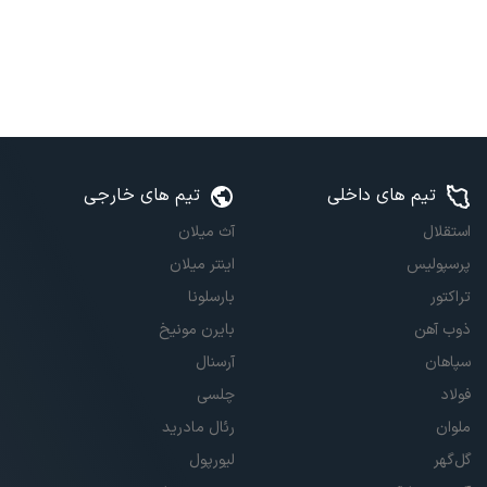
تیم های داخلی
تیم های خارجی
استقلال
آث میلان
پرسپولیس
اینتر میلان
تراکتور
بارسلونا
ذوب آهن
بایرن مونیخ
سپاهان
آرسنال
فولاد
چلسی
ملوان
رئال مادرید
گل‌گهر
لیورپول