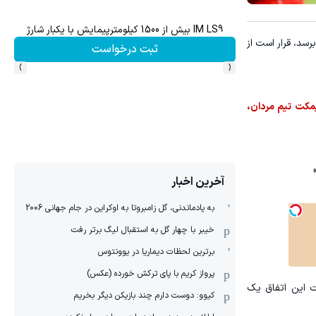
 موی گیاهی در صدا وسیما
۱ میلیارد اعتبار خرید طلا | بدون ضامن و چک
سد، قرار است از
محصول
کلیک کن!
›
‹
ی نیمکت تیم مردان،
آخرین اخبار
به یادماندنی، گل زامبروتا به اوکراین در جام جهانی 2006
خیبر با چهار گل به استقبال لیگ برتر رفت
برترین لحظات دیماریا در یوونتوس
پرواز کریم با پای ترکش خورده (عکس)
ست این اتفاق یک
کیوو: دوست دارم چند بازیکن دیگر بخریم