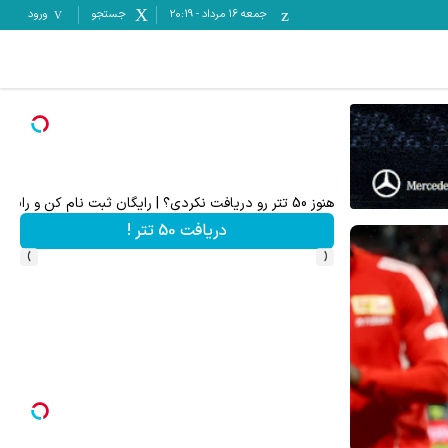
جمعه ۱۶ مرداد
-
20:19
جستجو
ورود
IM LS7 لوکس ترین شاسی بلند برقی ایران
ونش
ثبت درخواست
›
‹