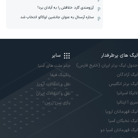
آرزومندی گارد خلاقش را به آبادان برد!
ستاره آرسنال به عنوان جانشین لوکاکو انتخاب شد
لیگ های پرطرفدار
سایر
جدول لیگ برتر ایران (خلیج فارس)
جام ملت های آسیا
لیگ آزادگان
رنکینگ فیفا
لیگ برتر انگلیس
نقل و انتقالات اروپا
لالیگا اسپانیا
نقل و انتقالات ایران
سری آ ایتالیا
پاری سن ژرمن
لیگ قهرمانان اروپا
لیگ نخبگان آسیا
لیگ قهرمانان آسیا دو