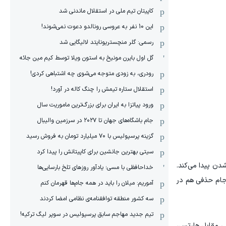
کاپیتان تیم ملی در استقلال ماندنی شد
این 10 نفر به عروسی رونالدو دعوت نمی‌شوند!
رسمی: گلر منچستریونایتد لالیگایی شد
گل اول بایرن مونیخ به استون ویلا توسط کیم مین جائه
رودری، به زودی متوجه می‌شوی چه اشتباهی کردی!
استقلال ستاره تیمش را چنگ کاله در آورد!
ورود پیاتزا به ایران برای بزرگ‌ترین ماموریت سال
جام باشگاه‌های جهان تا ۲۰۲۷ در سرزمین والیبال
گزینه پرسپولیس با ۷۰ میلیارد تومان به فروش رسید
سیتی بهترین جانشین برای کاپیتانش را پیدا کرد
دن پیدا می‌کند.
خداحافظی با مسی؛ یادآور روزهای تلخ بارسایی‌ها
 جام حذفی هم در
آموریم: میلان را باید در همه جام‌ها قهرمان کنم
سه کشور منطقه توافقنامه‌ی نظامی امضا کردند
تیم جدید مهاجم سابق پرسپولیس در سوپر لیگ ترکیه!
برد درخشان و حماسی مقابل هارتس،