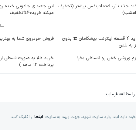
ند جذاب تر، اعتمادبنفس بیشتر (تخفیف
این جعبه ی جادویی خنده رو
 امشب)
میکنه خرید40%تخفیف
خرید 4 قسطه اینترنت پیشگامان ☎️ بدون
فروش خودروی شما به بهترین
ز به تلفن
زم ورزشی خفن رو اقساطی بخر!
خرید طلا به صورت قسطی از د
پرداخت 12 ماهه )
را مطالعه فرمایید.
خود باید ابتدا وارد سایت شوید. جهت ورود به سایت
اینجا
را کلیک کنید