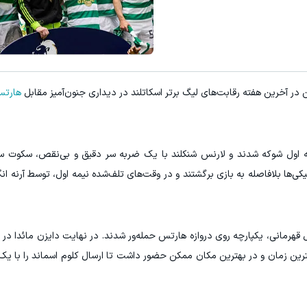
توی مدت کم دو برابر کن! (جشنواره ویژه زاگرس)🔥
10 میلیون طلا بخر، آخر ماه 2 برابرشو ببر🔥
شرکت در جشنواره
شرکت در جشنوار
در آخرین هفته رقابت‌های لیگ برتر اسکاتلند در دیداری جنون‌آمیز مقابل
هارت
 اول شوکه شدند و لارنس شنکلند با یک ضربه سر دقیق و بی‌نقص، سکوت سنگ
یکی‌ها بلافاصله به بازی برگشتند و در وقت‌های تلف‌شده نیمه اول، توسط آرنه ا
 قهرمانی، یکپارچه روی دروازه هارتس حمله‌ور شدند. در نهایت دایزن مائدا در 
ترین زمان و در بهترین مکان ممکن حضور داشت تا ارسال کلوم اسماند را با یک 