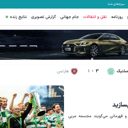
سوژه‌های شما
روزنامه
نقل و انتقالات
جام جهانی
گزارش تصویری
نتایج زنده
نواره ایمپلنت تهران خوش اومدید! | فقط ۲۵ میلیون !
با شرکت در جشنواره زاگرس، دو برابر
رزرورایگان نوبت
شرکت در جشنوار
سلتیک
3
-
1
هارتس
سازید
 و قهرمانی می‌گویند مجسمه مربی