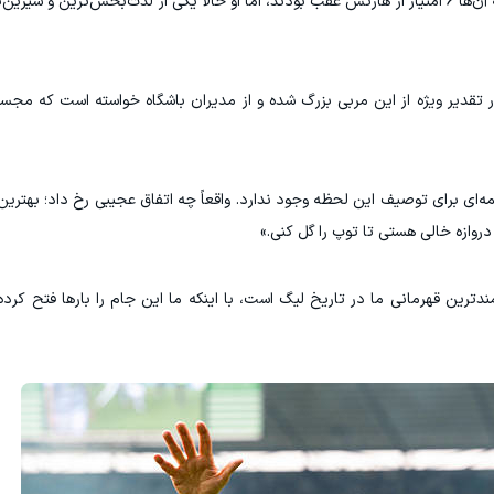
این سرمربی ایرلندی در شرایطی به باشگاه بازگشت که آن‌ها ۶ امتیاز از هارتس عقب بودند، اما او حالا یکی از لذت‌بخش‌تر
ر تقدیر ویژه از این مربی بزرگ شده و از مدیران باشگاه خواسته است که مجسمه
‌ای برای توصیف این لحظه وجود ندارد. واقعاً چه اتفاق عجیبی رخ داد؛ بهتری
ازه خالی هستی تا توپ را گل کنی.»
دترین قهرمانی ما در تاریخ لیگ است، با اینکه ما این جام را بارها فتح کرده‌