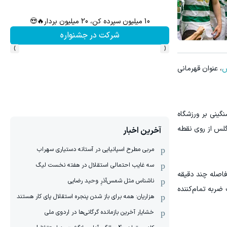
۱ میلیارد اعتبار خرید طلا | بدون ضامن و چک
ه
کلیک کن!
›
‹
س
، عنوان قهرمانی
ینی بر ورزشگاه
نگلس از روی نقطه
آخرین اخبار
مربی مطرح اسپانیایی در آستانه دستیاری سهراب
سه غایب احتمالی استقلال در هفته نخست لیگ
فاصله چند دقیقه
ناشناس مثل شمس‌آذرِ وحید رضایی
ضربه تمام‌کننده
هزاریان: همه برای باز شدن پنجره استقلال پای کار هستند
خشایار آخرین بازمانده گرگانی‌ها در اردوی ملی