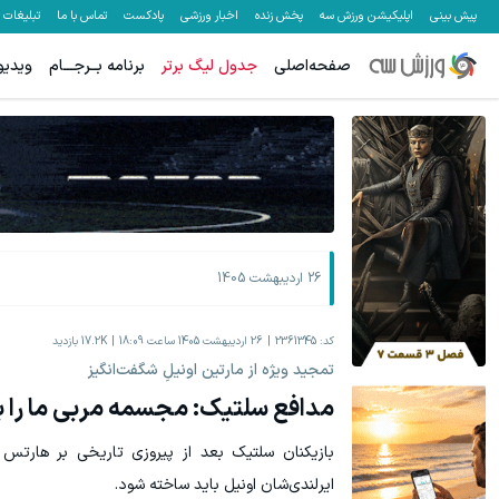
پیش بینی
اپلیکیشن ورزش سه
پخش زنده
اخبار ورزشی
پادکست
تماس با ما
تبلیغات
صفحه‌اصلی
جدول لیگ برتر
برنامه بــرجـــام
ویدیو
سرمایه‌اتو توی مدت کم دو برابر کن! (جشنواره ویژه زاگرس)🔥
به بزرگترین جش
شرکت در جشنواره
26 اردیبهشت 1405
کد:
2361345
26 اردیبهشت 1405 ساعت 18:09
17.2K
بازدید
تمجید ویژه از مارتین اونیلِ شگفت‌انگیز
مدافع سلتیک: مجسمه مربی ما را ب
بازیکنان سلتیک بعد از پیروزی تاریخی بر هارتس
ایرلندی‌شان اونیل باید ساخته شود.