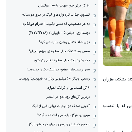
10 گل برتر جام جهانی 2008 فوتسال
تساوی جذاب تازه واردهای لیگ در بازی دوستانه
به هر تصمیمی که مسی بگیرد، احترام می‌گذارم
نوستالژی، میلان 5 - ناپولی 2 (2007/2008)
توپ طلا انتقال رودری را رسمی کرد!
مسیر وحشتناک برای ستاره زن ورزش ایران!
یک رکورد ویژه برای ستاره دفاعی تراکتور
مس رفسنجان حضور در لیگ یک را پذیرفت!
رسمی: وینگر 60 میلیونی رئال به فیورنتینا پیوست
ند بشکند، هزاران
6 گل استثنایی از فرانک لمپارد
برترین گل‌های رونالدو در النصر
یی که با انتصاب
آخرین محک دو تیم اصفهانی قبل از لیگ
مورینیو هرگز نباید می‌رفت که برگردد!
حضور دختران و پسران ایران در نیشن لیگز!