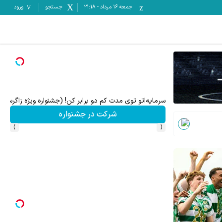
جمعه ۱۶ مرداد
-
21:18
جستجو
ورود
 سپرده خود را دریافت کنید
10 میلیون سپرده کن، 20 میلیون بردار🔥😍
ه
شرکت در جشنواره
›
‹