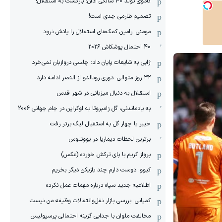
کادوی تولد 40 سالگی آدان: بازگشت به استقلال!
تصمیم طارمی جدی است!
مومنی: رامین کمک‌های استقلال را یادش نرود
40 احتمال پوشکاش 2026
ژابی به شایعات پایان داد: چلسی دروازبان نمی‌خرد
۳۲ روز متوالی: دوری رونالدو از النصر ادامه دارد
استقلال به دنبال میزبانی در شهر قدس
به یادماندنی، گل زامبروتا به اوکراین در جام جهانی 2006
خیبر با چهار گل به استقبال لیگ برتر رفت
برترین لحظات دیماریا در یوونتوس
پرواز کریم با پای ترکش خورده (عکس)
کیوو: دوست دارم چند بازیکن دیگر بخریم
اطلاعیه جدید سپاه درباره مهمات عمل نکرده
کمپانی: بررسی بازار نقل‌وانتقالات وظیفه من نیست
مخالفت ملوان با جدایی گزینه احتمالی پرسپولیس