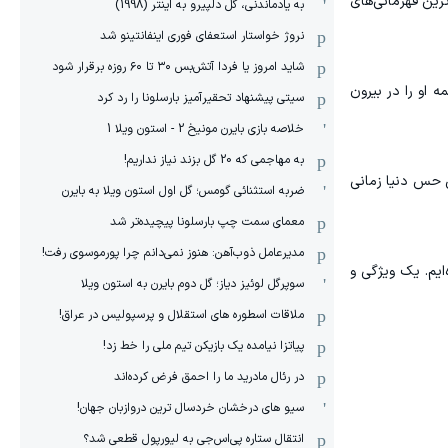
ین و شیرین‌ترین قهرمانی‌های
به یادماندنی، گل دلپیرو به اینتر (1998)
نروژ خواستار استعفای فوری اینفانتینو شد
شاید امروز یا فردا آتش‌بس ۳۰ تا ۶۰ روزه برقرار شود
 او را در بیرون
سیتی پیشنهاد تحقیرآمیز بارسلونا را رد کرد
خلاصه بازی بایرن مونیخ 2 - استون ویلا 1
به مهاجمی که 20 گل بزند نیاز نداریم!
ن حس دنیا زمانی
ضربه استثنائی گومس؛ گل اول استون ویلا به بایرن
معمای سمت چپ بارسلونا پیچیده‌تر شد
مدیرعامل ذوب‌آهن: هنوز نمی‌دانم چرا پورموسوی رفت!
ایم. یک ویژگی و
سوپرگل لوئیز دیاز؛ گل دوم بایرن به استون ویلا
ملاقات اسطوره های استقلال و پرسپولیس در عراق!
پیاتزا نیامده یک بازیکن تیم ملی را خط زد!
در رئال مادرید ما را احمق فرض کرده‌اند
سیو های درخشان خردسال ترین دروازبان جهان!
انتقال ستاره پی‌اس‌جی به لیورپول قطعی شد؟