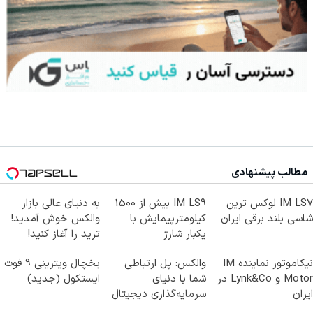
مطالب پیشنهادی
IM LS7 لوکس ترین
IM LS9 بیش از 1500
به دنیای عالی بازار
شاسی بلند برقی ایران
کیلومترپیمایش با
والکس خوش آمدید!
یکبار شارژ
ترید را آغاز کنید!
نیکاموتور نماینده IM
والکس: پل ارتباطی
یخچال ویترینی 9 فوت
Motor و Lynk&Co در
شما با دنیای
ایستکول (جدید)
ایران
سرمایه‌گذاری دیجیتال