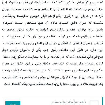
شناسایی و کوله‌پشتی مذکور را توقیف کنند، اما با واکنش شدید و خشونت‌آمیز
هواداران مواجه شدند که اقدام به پرتاب اشیای مختلف به سمت ماموران
کردند. در جریان این درگیری، یکی از هواداران دوربین مداربسته ورزشگاه را
شکست که میزان دقیق خسارت مادی آن هنوز مشخص نیست. نیروهای
پلیس برای برقراری نظم و بازگرداندن شرایط به حالت عادی، مجبور به
استفاده از باتوم شدند. در نهایت شناسایی هواداران خاطی ممکن نشد و
گزارشی از مجروح شدن تماشاگران در پی این اقدام پلیس به دست نیامد. با
این حال، در طول این حادثه، زانوی چپ یکی از ماموران پلیس دچار
پیچ‌خوردگی شدیدی شد که در نهایت او را به بیمارستان سائو ژوزه منتقل
کردند. شایان ذکر است که تنها چند دقیقه پس از این اتفاق، در همان
سکویی که این هواداران حضور داشتند، یک بنر بسیار بزرگ به نمایش درآمد و
تعداد بی‌شماری از مواد آتش‌زا و نورافشان روشن شد.» همین حادثه عجیب،
یک جریمه ۷,۶۵۰ یورویی مجزا را روی دست باشگاه اسپورتینگ گذاشته است.
تازه‌ترین اخبار ورزشی ایران و جهان در
دانلود