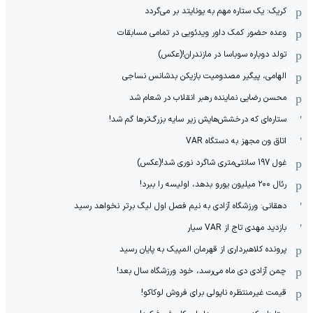
کریک: یک ستاره مهم به یونایتد بر می‌گردد
وعده حضور کمک داور ویدئویی در تمامی مسابقات
تولد دوباره سوباسا در مازندران!(عکس)
الهامی، پیگیر مصدومیت بازیکن بدشانس نساجی
محسن رضایی نماینده رهبر انقلاب در شعام شد
ستاره‌ای که درخشش‌هایش زیر سایه بزرگ‌ترها گم شد!
اتاق ون مجهز به دستگاه VAR
غول 197 سانتی‌متری شاگرد نوری شد!(عکس)
رئال ۲۰۰ میلیون یورو بدهد، اولیسه را ببرد!
دهقانی: ورزشگاه آزادی به نیم فصل اول لیگ برتر نخواهد رسید
بازدید مهدی تاج از VAR سیار
پرونده کلاهبرداری از قهرمان المپیک به پایان رسید
چمن آزادی دی ماه می‌رسد، خود ورزشگاه سال بعد!
قیمت غیرمنتظره ناپولی برای فروش لوکاکو!