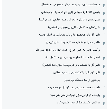
درخواست تاج برای ورود هوش مصنوعی به فوتبال
رئیس FIVB به کاپیتان ژاپن: تو در دنیا الهام‌بخشی
علی نعمتی: اتریش- الجزایر، هنوز حالم را بد می‌کند!
خریدهای استقلال مقابل پرسپولیس (عکس)
پاس گل نادر محمدی با پرتاب نمایشی در لیگ روسیه
ظاهر جدید و متفاوت ستاره بارسا: مثل کروس!
واکنش دبیر به خبر اخراج احمد جوان از اردوی تیم ملی
تمدید با فرزند اسطوره: پورحیدری استقلال ماند
پاس گل با دست، نادر در روسیه سوژه شد!(عکس)
آقای نویدکیا! یک توضیح به من بدهکاری
رونمایی از سه دستگاه وار سیار
تاج: به هوش مصنوعی در فوتبال توجه داریم
یایسله در اولین بازی نیوکسل بزن بزن کرد!
عراقچی تکلیف مذاکرات را یکسره کرد