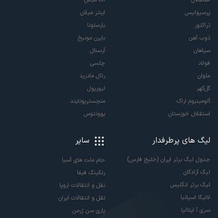
استقلال
آث میلان
پرسپولیس
اینتر میلان
تراکتور
بارسلونا
ذوب آهن
بایرن مونیخ
سپاهان
آرسنال
فولاد
چلسی
ملوان
رئال مادرید
گل‌گهر
لیورپول
آلومینیوم اراک
منچستریونایتد
استقلال خوزستان
یوونتوس
لیگ های پرطرفدار
سایر
جدول لیگ برتر ایران (خلیج فارس)
جام ملت های آسیا
لیگ آزادگان
رنکینگ فیفا
لیگ برتر انگلیس
نقل و انتقالات اروپا
لالیگا اسپانیا
نقل و انتقالات ایران
سری آ ایتالیا
پاری سن ژرمن