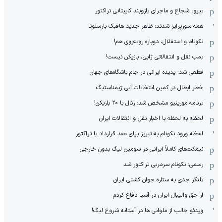
بیرو، شجاع و ماجرای بازوبند کاپیتانی تراکتور
همه سورپرایز شدند؛ ظاهر جدید هافبک بارسلونا
نکونام و استقلال، دوباره روبه‌روی هم!
بمب نقل و انتقالاتی ژابی، بازیکن نیست!
قطعی شد: پدیده ایرانی در جام باشگاه‌های جهان
خطر ابطال در کمین انتخابات آتی ژیمناستیک
برنامه مورینیو مشخص شد: رئال با ۲۰ بازیکن!
لحظه به لحظه با اخبار نقل و انتقالات ایران
لحظه ورود نکونام به تبریز برای عقد قرارداد با تراکتور
نیمکت‌های کاملاً ایرانی در سومین لیگ بدون خارجی
رسمی: نکونام سرمربی تراکتور شد
تلنگر جدی به ستاره جوان کشتی ایران
از حق والیبال ایران در آسیا دفاع کردم
ویدئو جالب از ملوانی ها در آستانه شروع لیگ!