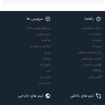
راهنما
سرویس ها
دانلود اپلیکیشن
سوژه‌های ورزشی شما
ارتباط با ما
اخبار ورزشی
تبلیغات
پادکست
درباره ما
لیگ ها و رقابت ها
ابزار توسعه دهندگان
ویدئو
فرصت های شغلی
روزنامه
قوانین و مقررات
نتایج زنده
DMCA
آنتن
آگهی دولتی
پیش بینی
پخش زنده
تیم های داخلی
تیم های خارجی