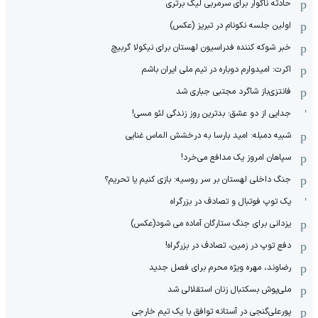
حادثه ناگوار برای سرمربی لیگ برتری
اولین جلسه نکونام در تبریز (عکس)
خبر شوکه کننده فدراسیون لهستان برای نیکولا گربیچ
اکرت: امیدوارم دوباره در تیم ملی ایران باشم
فانتزی‌باز شاگرد مجتبی جباری شد
جدایی از دو عشق؛ بدترین روز زندگی لئو مسی!
شبیه دمبله: امید بارسا به درخشش الماس غنایی
سپاهان امروز یک مدافع می‌خرد!
جنگ داخلی لهستان بر سر روسیه: بازی کنیم یا تحریم؟
یک توپ فوتبال و تصادف در بزرگراه
یزدانی برای جنگ ستارگان آماده می شود(عکس)
دفع توپ در زمین، تصادف در بزرگراه!
رضاوند، مهره ویژه محرم برای فصل جدید
ملی‌پوش بسکتبال زنان استقلالی شد
پورعلی‌گنجی در آستانه توافق با یک تیم خارجی