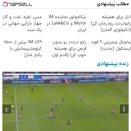
مطالب پیشنهادی
1بار برای همیشه
نیکاموتور نماینده IM
مس، نقره، نفت و گاز؛
زانودردت رودرمان کن!
Motor و Lynk&Co در
چهار دارایی جهانی در
(تکنولوژی آلمان)
ایران
یک سبد
◂پرسشنامه▸
یخچال ویترینی 9 فوت
زانو دردت رو بدون
IM LS9 بیش از 1500
ایستکول (جدید)
قرص برای همیشه
کیلومترپیمایش با
خوب کن! (قدم اول،
یکبار شارژ
پرسش‌نامه)
زنده پیشنهادی