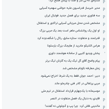
ستاره‌ای که بی سر و صدا با پیکان فسخ کرد!
مدیر خبرساز فدراسیون علیه حواشی سهمیه آسیایی
سه فناوری جدید برای فصل جدید فوتبال ایران
مشخص شدن محل میزبانی آسیایی تراکتور و استقلال
او اول یک روانشناس ماهر است بعد یک مربی بزرگ
قدرتمند و متفاوت: ستاره سابق، رئال را شگفت‌زده کرد
هراس اتلتیکو مادرید از هایجک بزرگ بارسلونا
پخش ویدیو کلیپی از سامانه هوشمند داوری
پیام واضح آقای گل لیگ یک به گلزنان لیگ برتر
زمان معارفه نکونام مشخص شد
دبیر: احمد جوان فقط به یک شرط اخراج نمی‌شود
مربی پرتغالی در کادر فنی چادرملو ماند
موسیمانه با یک‌چهارم قرارداد استقلال در تیم ملی
قایدی به دنبال یک فصل متفاوت در النصر
مالدینی فاش کرد: چرا پپ و آنچلوتی نه گفتند!