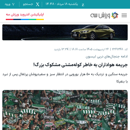
یکشنبه ۱۸ مرداد
-
14:48
جستجو
ورود
اپلیکیشن اندروید ورزش سه
کد:
2361348
26 اردیبهشت 1405 ساعت 18:18
13.3K
بازدید
ادامه جنجال‌های دربی لیسبون
جریمه هواداران به خاطر کوله‌مشتی مشکوک بزرگ!
جریمه سنگین و نزدیک به ۵۰ هزار یورویی در انتظار سبز و سفیدپوشان پرتغال پس از نبرد
با بنفیکا