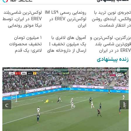
تجربه‌ی نوین ترید با
رونمایی رسمی IM LS9
لوکس‌ترین شاسی‌بلند
والکس، آینده‌ای روشن
لوکس‌ترین EREV در
EREV در ایران، توسط
در انتظار شماست
ایران
نیکا موتور رونمایی
شد!
بزرگترین، لوکس‌ترین و
آمپول های لاغری با
۱ میلیون تومان
قوی‌ترین شاسی بلند
یک میلیون تخفیف |
تخفیف محصولات
EREV در در ایران
ارسال از داروخانه های
لاغری؛ یک قدم
رونمایی شد
معتبر
نزدیک‌تر به شروع
زنده پیشنهادی
کاهش وزن