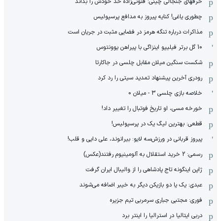
حرفهای جنجالی چینی: فنونی‌زاده حد خودش را بداند
چطوری یاغی! کنایه پیروز به مدافع پرسپولیس
مذاکرات درباره تنگه هرمز در فضایی مثبت در جریان است
10 گل برتر فیلیپو اینزاگی با پیراهن یوونتوس
شکست سنگین میلان مقابل چلسی در جاکارتا
رودری آخرین پیشنهاد تمدید سیتی را رد کرد
خلاصه بازی چلسی 3 - میلان 0
خورخه مسی، او تاریخ فوتبال را تغییر داد!
قطعی: بهترین لیگ یک در پرسپولیس!
پیروز قربانی در ورزش‌سه لایو: بیرانوند، علی دایی و قلب!
رسمی: 2 خرید استقلال به آلومینیوم رفتند(عکس)
ژاپن اینگونه تاج پادشاهی را از والیبال ایران گرفت
عبدی: یک یا دو بازیکن دیگر به خیبر اضافه می‌شوند
فوری: مجتبی جباری سرمربی تیم جزیره
دربی ایتالیا در استرالیا را اینتر برد