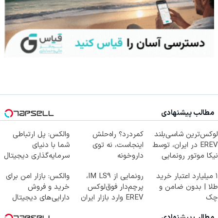
مطالب پیشنهادی
لوکس‌ترین شاسی‌بلند
کمردرد؟ راه‌حلش
والکس: پل ارتباطی
EREV در ایران، توسط
اینجاست، نه توی
شما با دنیای
نیکا موتور رونمایی
داروخونه
سرمایه‌گذاری دیجیتال
شد!
۱ میلیارد اعتبار خرید
رونمایی از IM LS9،
والکس: بازار امن برای
طلا | بدون ضامن و
پرچم‌دار فوق‌لوکس
خرید و فروش
چک
EREV وارد بازار ایران
دارایی‌های دیجیتال
شد
مطالب پیشنهادی