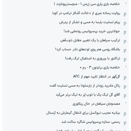
خلاصه بازی پاری سن ژرمن 1 - منچستریونایتد 1
روایت رسانه عبری از دخالت آشکار ترامپ در کوبا
پیام تسلیت بارسا به مسی و تشکر از پدرش
جوانترین خرید پرسپولیس رونمایی شد!
ترکیب سپاهان با یک تغییر مقابل ذوب‌آهن
باشگاه روسی هم روی اوت‌های نادر حساب کرد!
تراکتور با پیروزی به استقبال لیگ رفت!
خلاصه بازی برایتون 3 - رم 0
گل‌گهر در انتظار تایید مهم از ‌AFC
رئال مادرید زودتر از بارسلونا به مسی تسلیت گفت
آقای گل لیگ یک با توپ پُر به لیگ برتر می‌آید
مصدومان سپاهان در حال ریکاوری
بیانیه عجیب نیوکسل برای انتقال گیمارش به آرسنال
رسمی: ستاره پرسپولیس شاگرد ساکت شد