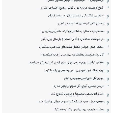
پرسپولیس 1 - آلومینیوم 1: اولین تساوی فصل
فلاح دوست: من به پول فوتبال هیچ احتیاجی ندارم
سرمربی لیگ یکی، دستیار نوری در نفت آبادان
رسمی: کاپیتان مس رفسنجان در شیراز
مصدومیت ستاره بدشانس یونایتد مقابل پی‌اس‌جی
درخواست استقلال از آدان: کمتر از پارسال پول بگیر!
محک جدی ‌جوانان مقابل ستاره‌های تیم ملی بسکتبال
گل اول منچستریونایتد به پاری سن ژرمن (امبئومبو)
معاون ترامپ: روی طرحی برای عبور ایمن کشتی‌ها کار می‌کنیم
آریو اسلامشهر سرمربی مس رفسنجان را هوا کرد!
اولین گل خورده پرسپولیسِ تارتار
بریس یاسین آیاری، گل سوم برایتون به رم
مذاکرات رسمی بارسلونا و پاریس شروع شد
معجزه پول: چین شریک فدراسیون جهانی والیبال شد
مشت علیپور، پرسپولیس یک نیمه برتر!