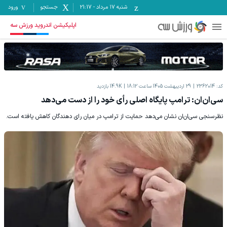
شنبه ۱۷ مرداد
-
21:17
جستجو
ورود
اپلیکیشن اندروید ورزش سه
کد:
2362014
29 اردیبهشت 1405 ساعت 18:12
14.9K
بازدید
سی‌ان‌ان: ترامپ پایگاه اصلی رأی خود را از دست می‌دهد
نظرسنجی سی‌ان‌ان نشان می‌دهد حمایت از ترامپ در میان رای دهندگان کاهش یافته است.