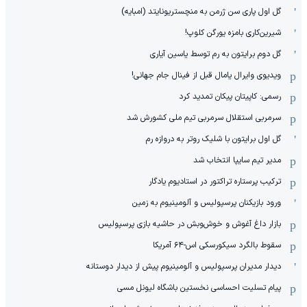
گل اول پاری سن ژرمن به منچستریونایتد (امبایه)
شیرین‌کاری بامزه یورگن کلوپ!
گل دوم برایتون به رم توسط یاسین آیاری
ویدیوی وایرال یامال قبل از فینال جام جهانی!
رسمی: کاپیتان پیکان تمدید کرد
سرمربی استقلال سرمربی تیم ملی کشورش شد
گل اول برایتون با شلیک روتر به دروازه رم
مدیر تیم سایپا انتخاب شد
ترکیب پرستاره تراکتور در استادیوم یادگار
ورود بازیکنان پرسپولیس و آلومینیوم به زمین
بازار داغ آغوش و خوش‌و‌بش در حاشیه بازی پرسپولیس
سقوط بالگرد سیکورسکی اس-۶۴ آمریکا
دیدار مدیران پرسپولیس و آلومینیوم پیش از دیدار دوستانه
پیام تسلیت احساسی نخستین باشگاه لیونل مسی