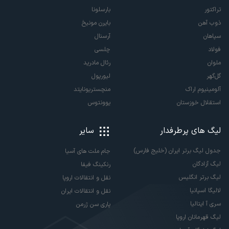
تراکتور
بارسلونا
ذوب آهن
بایرن مونیخ
سپاهان
آرسنال
فولاد
چلسی
ملوان
رئال مادرید
گل‌گهر
لیورپول
آلومینیوم اراک
منچستریونایتد
استقلال خوزستان
یوونتوس
لیگ های پرطرفدار
سایر
جدول لیگ برتر ایران (خلیج فارس)
جام ملت های آسیا
لیگ آزادگان
رنکینگ فیفا
لیگ برتر انگلیس
نقل و انتقالات اروپا
لالیگا اسپانیا
نقل و انتقالات ایران
سری آ ایتالیا
پاری سن ژرمن
لیگ قهرمانان اروپا