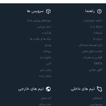
راهنما
سرویس ها
دانلود اپلیکیشن
سوژه‌های ورزشی شما
ارتباط با ما
اخبار ورزشی
تبلیغات
پادکست
درباره ما
لیگ ها و رقابت ها
ابزار توسعه دهندگان
ویدئو
فرصت های شغلی
روزنامه
قوانین و مقررات
نتایج زنده
DMCA
آنتن
آگهی دولتی
پیش بینی
پخش زنده
تیم های داخلی
تیم های خارجی
استقلال
آث میلان
پرسپولیس
اینتر میلان