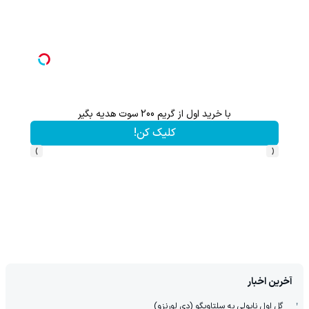
هدیه 200 سوتی با اولین خرید از گرمی،همین حالا ثبت نام کن
کلیک کن!
›
‹
آخرین اخبار
گل اول ناپولی به سلتاویگو (دی لورنزو)