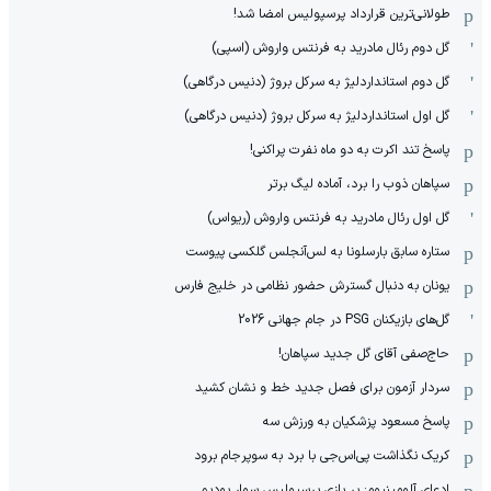
طولانی‌ترین قرارداد پرسپولیس امضا شد!
گل دوم رئال مادرید به فرنتس واروش (اسپی)
گل دوم استانداردلیژ به سرکل بروژ (دنیس درگاهی)
گل اول استانداردلیژ به سرکل بروژ (دنیس درگاهی)
پاسخ تند اکرت به دو ماه نفرت پراکنی!
سپاهان ذوب را برد، آماده لیگ برتر
گل اول رئال مادرید به فرنتس واروش (ریواس)
ستاره سابق بارسلونا به لس‌آنجلس گلکسی پیوست
یونان به دنبال گسترش حضور نظامی در خلیج فارس
گل‌های بازیکنان PSG در جام جهانی 2026
حاج‌صفی آقای گل جدید سپاهان!
سردار آزمون برای فصل جدید خط و نشان کشید
پاسخ مسعود پزشکیان به ورزش سه
کریک نگذاشت پی‌اس‌جی با برد به سوپرجام برود
ادعای آلومینیوم: بر بازی پرسپولیس سوار بودیم