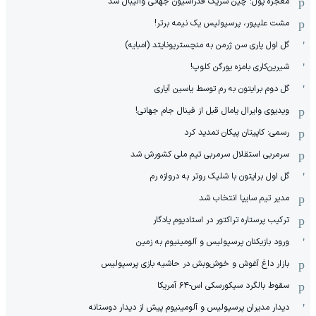
معجزه پول: چین شریک فدراسیون جهانی والیبال شد
مشت علیپور، پرسپولیس یک نیمه برتر!
گل اول پاری سن ژرمن به منچستریونایتد (امبایه)
شیرین‌کاری بامزه یورگن کلوپ!
گل دوم برایتون به رم توسط یاسین آیاری
ویدیوی وایرال یامال قبل از فینال جام جهانی!
رسمی: کاپیتان پیکان تمدید کرد
سرمربی استقلال سرمربی تیم ملی کشورش شد
گل اول برایتون با شلیک روتر به دروازه رم
مدیر تیم سایپا انتخاب شد
ترکیب پرستاره تراکتور در استادیوم یادگار
ورود بازیکنان پرسپولیس و آلومینیوم به زمین
بازار داغ آغوش و خوش‌و‌بش در حاشیه بازی پرسپولیس
سقوط بالگرد سیکورسکی اس-۶۴ آمریکا
دیدار مدیران پرسپولیس و آلومینیوم پیش از دیدار دوستانه