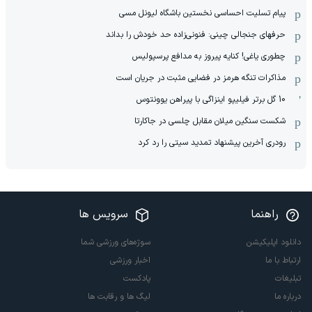
پیام تسلیت احساسی نخستین باشگاه لیونل مسی
حرفهای جنجالی چینی: فنونی‌زاده حد خودش را بداند
چطوری یاغی! کنایه پیروز به مدافع پرسپولیس
مذاکرات تنگه هرمز در فضایی مثبت در جریان است
10 گل برتر فیلیپو اینزاگی با پیراهن یوونتوس
شکست سنگین میلان مقابل چلسی در جاکارتا
رودری آخرین پیشنهاد تمدید سیتی را رد کرد
راهنما
سرویس ها
دانلود اپلیکیشن
سوژه‌های ورزشی شما
ارتباط با ما
اخبار ورزشی
تبلیغات
پادکست
درباره ما
لیگ ها و رقابت ها