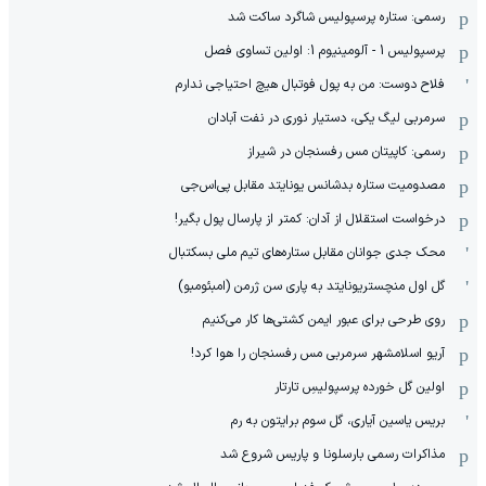
رسمی: ستاره پرسپولیس شاگرد ساکت شد
پرسپولیس 1 - آلومینیوم 1: اولین تساوی فصل
فلاح دوست: من به پول فوتبال هیچ احتیاجی ندارم
سرمربی لیگ یکی، دستیار نوری در نفت آبادان
رسمی: کاپیتان مس رفسنجان در شیراز
مصدومیت ستاره بدشانس یونایتد مقابل پی‌اس‌جی
درخواست استقلال از آدان: کمتر از پارسال پول بگیر!
محک جدی ‌جوانان مقابل ستاره‌های تیم ملی بسکتبال
گل اول منچستریونایتد به پاری سن ژرمن (امبئومبو)
روی طرحی برای عبور ایمن کشتی‌ها کار می‌کنیم
آریو اسلامشهر سرمربی مس رفسنجان را هوا کرد!
اولین گل خورده پرسپولیسِ تارتار
بریس یاسین آیاری، گل سوم برایتون به رم
مذاکرات رسمی بارسلونا و پاریس شروع شد