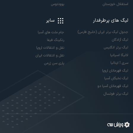
استقلال خوزستان
یوونتوس
لیگ های پرطرفدار
سایر
جدول لیگ برتر ایران (خلیج فارس)
جام ملت های آسیا
لیگ آزادگان
رنکینگ فیفا
لیگ برتر انگلیس
نقل و انتقالات اروپا
لالیگا اسپانیا
نقل و انتقالات ایران
سری آ ایتالیا
پاری سن ژرمن
لیگ قهرمانان اروپا
لیگ نخبگان آسیا
لیگ قهرمانان آسیا دو
لیگ برتر فوتسال