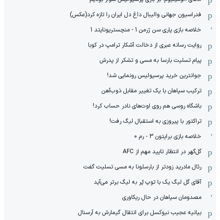
فدراسیون جهانی والیبال داغ دل ایران را تازه کرد(عکس)
خلاصه بازی پاری سن ژرمن 1 - منچستریونایتد 1
روایت رسانه عبری از دخالت آشکار ترامپ در کوبا
پیام تسلیت بارسا به مسی و تشکر از پدرش
جوانترین خرید پرسپولیس رونمایی شد!
ترکیب سپاهان با یک تغییر مقابل ذوب‌آهن
باشگاه روسی هم روی اوت‌های نادر حساب کرد!
تراکتور با پیروزی به استقبال لیگ رفت!
خلاصه بازی برایتون 3 - رم 0
گل‌گهر در انتظار تایید مهم از ‌AFC
رئال مادرید زودتر از بارسلونا به مسی تسلیت گفت
آقای گل لیگ یک با توپ پُر به لیگ برتر می‌آید
مصدومان سپاهان در حال ریکاوری
بیانیه عجیب نیوکسل برای انتقال گیمارش به آرسنال