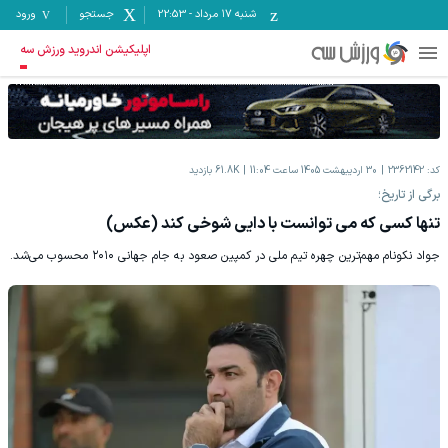
شنبه ۱۷ مرداد
-
22:53
جستجو
ورود
اپلیکیشن اندروید ورزش سه
کد:
2362142
30 اردیبهشت 1405 ساعت 11:04
61.8K
بازدید
برگی از تاریخ؛
تنها کسی که می توانست با دایی شوخی کند (عکس)
جواد نکونام مهم‌ترین چهره تیم ملی در کمپین صعود به جام جهانی ۲۰۱۰ محسوب می‌شد.