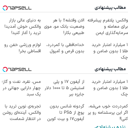
مطالب پیشنهادی
والکس: پلتفرم پیشرفته
الان وقتشه‼️ با هر
به دنیای عالی بازار
برای معامله و
وضعیت بانک مو، موی
والکس خوش آمدید!
سرمایه‌گذاری ایمن
طبیعی بکار!
ترید را آغاز کنید!
۱ میلیارد اعتبار خرید
خداحافظی با کمردرد،
لوازم ورزشی خفن رو
طلا | بدون ضامن و
بدون قرص و آمپول
اقساطی بخر!
چک
مطالب پیشنهادی
۱ میلیارد اعتبار خرید
از آیفون 17 و پلی
مس، نقره، نفت و گاز؛
طلا | بدون ضامن و
استیشن 5 تا 1000 دلار
چهار دارایی جهانی در
چک
جایزه ببر
یک سبد
کمردردت خوب می‌شه،
گردونه شانس بدون
تجربه‌ی نوین ترید با
اگر این پرسشنامه رو پر
پوچ از PS5 تا
والکس، آینده‌ای روشن
کنی!!
آیفون17 و بیت کوین
در انتظار شماست
🔥
زنده پیشنهادی