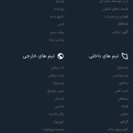
ابزار توسعه دهندگان
ویدئو
فرصت های شغلی
روزنامه
قوانین و مقررات
نتایج زنده
DMCA
آنتن
آگهی دولتی
پیش بینی
پخش زنده
تیم های داخلی
تیم های خارجی
استقلال
آث میلان
پرسپولیس
اینتر میلان
تراکتور
بارسلونا
ذوب آهن
بایرن مونیخ
سپاهان
آرسنال
فولاد
چلسی
ملوان
رئال مادرید
گل‌گهر
لیورپول
آلومینیوم اراک
منچستریونایتد