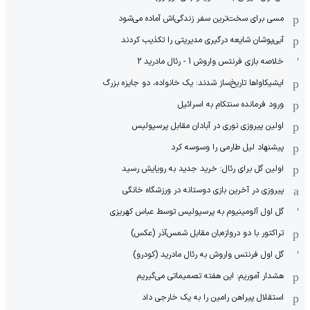
مسی برای سخت‌ترین سفر زندگی‌اش آماده می‌شود
آبی‌پوشان شایعه درگیری مدیریتی را تکذیب کردند
خلاصه بازی فرنتس واروش 1 - رئال مادرید 2
ایشیکاوا‌ها تاریخ‌ساز شدند: یک خانواده، دو جایزه بزرگ
ورود فرمانده سنتکام به اسرائیل
اولین پیروزی نوری در آبادان مقابل پرسپولیس
پیشنهاد لیل طارمی را وسوسه کرد
اولین گل برای رئال: خرید جدید به رویایش رسید
پیروزی در آخرین بازی دوستانه در ورزشگاه خانگی
گل اول آلومینیوم به پرسپولیس توسط عباس کهریزی
تراکتور با دو دروازه‌بان مقابل شمس‌آذر (عکس)
گل اول فرنتس واروش به رئال مادرید (کودرو)
هشدار آموریم: این هفته تصمیماتی می‌گیریم
استقلال پیراهن رامین را به یک خارجی داد